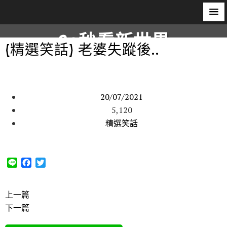
60秒看新世界
(精選笑話) 老婆失蹤後..
柿子文化
20/07/2021
5,120
精選笑話
L
F
T
i
a
w
n
c
i
e
e
t
上一篇
b
t
下一篇
o
e
o
r