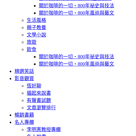
關於咖啡的一切‧800年祕史與技法
關於咖啡的一切‧800年風尚與藝文
生活風格
親子教養
文學小說
旅遊
飲食
關於咖啡的一切‧800年祕史與技法
關於咖啡的一切‧800年風尚與藝文
精選笑話
影音觀賞
恆好聊
貓起來說書
有聲書試聽
文章瀏覽排行
暢銷書籍
名人專欄
李明憲教授專欄