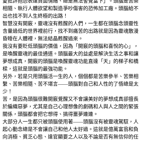
愛批評抱怨表達負面情緒、總是無法警覺當下」。頭腦是苦樂
相隨、執行人體欲望和製造爭吵傷害的恐怖加工廠。頭腦給不
出也找不到人生終極的出路！
智慧沒有開竅，靈魂沒有甦醒的人們，一生都在頭腦念頭靈性
含量過低的世界裡前行，找不到痛苦的出路就是因為靈魂散漫
昏睡在人體裡，無法結晶甦醒過來。
我沒有要貶低頭腦的價值，因為「開竅的頭腦和喜悅的心」，
是喚醒靈魂的最佳通道。頭腦最大的益處是解決生活之事和讓
夢想成真，開竅的頭腦是喚醒靈魂功能直達「天」的梯子和橋
樑，這就是頭腦的最強功能。
另外，若是只用頭腦活一生的人，個個都是苦樂參半、苦樂相
繫、苦樂相隨、苦不堪言——頭腦對自己和人性的了悟總是太
少！
苦，是因為頭腦很難開竅覺醒又不會讓美好的夢想成真卻擅長
於編織惡夢，尤其是自己心理想像的劇碼和人與人之間的緊張
關係，頭腦都會把它想得、搞得噩夢連連。
大部分人一生都只被頭腦使用著——頭腦沒有被靈魂駕馭，人
起心動念總是不會讓自己和他人太好過。這就是億萬富翁和負
向消極、貧乏心態、達官顯要之人以及不論是否有無信仰的任