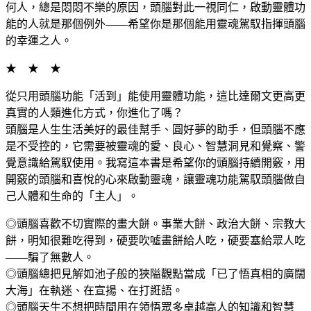
何人，總是悶悶不樂的原因，頭腦對此一視同仁，啟動靈體功
能的人就是那個例外——希望你是那個能用靈魂駕馭指揮頭腦
的幸運之人。
★ ★ ★
從只用頭腦功能「活到」能使用靈體功能，這比達爾文更高更
真實的人類進化方式，你進化了嗎？
頭腦是人生生活美好的最佳幫手、圓好夢的助手，但頭腦不應
是不受控的，它需要被靈魂的愛、良心、智慧洞見和覺察、警
覺意識給駕馭使用。我寫這本書是希望你的頭腦持續開竅，用
開竅的頭腦和喜悅的心來啟動靈魂，讓靈魂功能駕馭頭腦做自
己人體和生命的「主人」。
◎頭腦喜歡不切實際的畫大餅。事業大餅、政治大餅、宗教大
餅，明知很難吃得到，硬要吹噓畫餅給人吃，硬要塞給眾人吃
——騙了無數人。
◎頭腦總把見解如池子般的狹隘觀點當成「已了悟真相的廣闊
大海」在執迷、在宣揚、在打誑語。
◎頭腦天生不想把時間用在領悟眾多卓越高人的知識和智慧