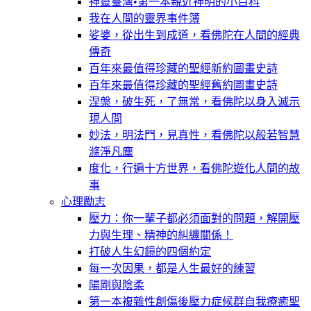
神靈臺灣•第一本親近神明的小百科
我在人間的靈界事件簿
娑婆，從出生到成道，看佛陀在人間的經典
傳奇
百年來最值得珍藏的聖經新約圖畫史詩
百年來最值得珍藏的聖經舊約圖畫史詩
涅槃，破生死，了無常，看佛陀以身入滅示
現人間
妙法，明法門，見真性，看佛陀以般若智慧
滌淨凡塵
度化，行遍十方世界，看佛陀遊化人間的故
事
心理勵志
壓力：你一輩子都必須面對的問題，解開壓
力與生理、精神的糾纏關係！
打破人生幻鏡的四個約定
每一次因果，都是人生最好的練習
陽剛與陰柔
第一本複雜性創傷後壓力症候群自我療癒聖