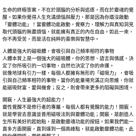
生命的終極答案，不在於頭腦的分析與追逐，而在於靈魂的覺
醒。如果你覺得人生充滿煩惱與壓力，那是因為你還沒啟動
「靈體功能」！當靈體功能啟動，覺察力、理解力與真知洞見
取代頭腦的無盡煩惱，就能擁有真正的內在自由。如此一來，
你不再受苦，而是活在純粹的喜樂與智慧中。
人體是強大的磁吸體，會吸引與自己頻率相符的事物
人體本質上是一個強大的磁吸體，你的思想、語言與情感，決
定了你所吸引的一切事物，自然也決定了你的命運。
就像地球有引力一樣，每個人都擁有無形的「磁吸力」，會吸
引與自己頻率相符的事物。當你的能量場充滿正向思維，你就
能磁吸財富、愛與機會；反之，則會帶來更多的阻礙與困境。
開竅，人生最強大的超能力！
靈性覺醒不是修行者的專屬，每個人都有覺醒的能力！開竅，
就是學習去意識並善用磁吸法則與靈體功能；開竅，是創造人
生所有美好的起始點，是啟動靈魂功能的按鈕。如果我們能一
直多方面開竅，直到達到一個高峰點，就能啟動靈體功能，此