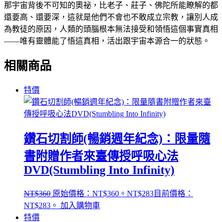
那宇宙背後不可知的奧祕，比老子、莊子、佛陀所能瞭解的都
還要高、還要深，這就是他們不會也不敢成立宗教，讓別人成
為教徒的原因，人類的頭腦根本無法接受和領悟這個事實真相
——唯有靈體能了悟這真相，活出跟宇宙本源合一的狀態。
相關商品
特價
鑽石切割師(暢銷週年紀念)：限量隨
書附贈作者來臺傳授呼吸心法
DVD(Stumbling Into Infinity)
NT$
360
原始價格：NT$360。
NT$
283
目前價格：
NT$283。
加入購物車
特價