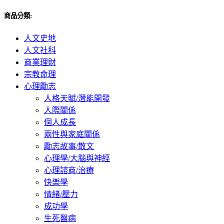
商品分類:
人文史地
人文社科
商業理財
宗教命理
心理勵志
人格天賦/潛能開發
人際關係
個人成長
兩性與家庭關係
勵志故事/散文
心理學/大腦與神經
心理諮商/治療
快樂學
情緒/壓力
成功學
生死醫病