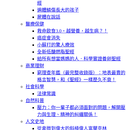
經
遍體鱗傷長大的孩子
屍體在說話
醫療保健
救命飲食3.0‧越營養，越生病？！
癌症會消失
小蘇打的驚人療效
全新低醣燃脂聖經
給所有想當媽媽的人．科學實證養卵聖經
商業理財
窮理查年鑑（最完整收錄版）：地表最賣的
格言智慧，和《聖經》一樣歷久不衰！
社會科學
法律常識
自然科普
壓力：你一輩子都必須面對的問題，解開壓
力與生理、精神的糾纏關係！
人文史地
從卑微到偉大的斜槓偉人富蘭克林