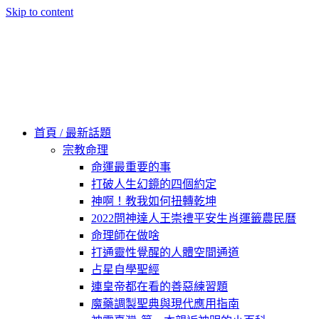
Skip to content
60秒看新世界
柿子文化
首頁 / 最新話題
宗教命理
命運最重要的事
打破人生幻鏡的四個約定
神啊！教我如何扭轉乾坤
2022問神達人王崇禮平安生肖運籤農民曆
命理師在做啥
打通靈性覺醒的人體空間通道
占星自學聖經
連皇帝都在看的善惡練習題
魔藥調製聖典與現代應用指南