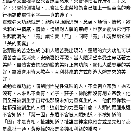
頭腦不受靈魂掌控只會妖言惑眾、只會傳播老掉牙和二手文
字、只會傾倒垃圾、只會狂妄虛榮地為自己加上一個至高的修
行稱謂或靈性名字——真的迷了。
靈魂強大功能就是：能解脫頭腦思想、念頭、煩惱、情慾、欲
念和心中情感、情愫、情緒對人體的束縛，也就是能讓它們不
生起而消失。「有」讓它變「無」，同時「有」出現就讓它是
「美的饗宴」。
當頭腦的苦念造成心和人體苦受出現時，靈體的六大功能可以
讓苦念苦受消失，安樂喜悅浮現。當人體渴望享受生命活著之
美時，靈體會去駕馭頭腦的美好正向功能，顯化人體想要的美
好，靈體會用皆大歡喜、互利共贏的方式創造人體需求的美
好。
啟動靈體功能，嚐到開悟見性滋味的人，不會創立宗教，過去
沒有，未來也不會有。老子、莊子、佛陀都沒有創立宗教，他
們全是被創生宇宙背後那股未知力量誕生的人，他們跟你我一
樣都是被創生的人類。這創生的力量是什麼？人類的頭腦永遠
不會知道！「第一因」永遠不會被人類知道，不被知道的
「因」才是真相，扯誰知道？扯誰是神童能預言或是先知？都
是亂扯一通，背後搞的都是金錢和利益的掛勾。