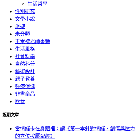
生活哲學
性別研究
文學小說
旅遊
未分類
王崇禮老師書籍
生活風格
社會科學
自然科普
藝術設計
親子教養
醫療保健
非書商品
飲食
近期文章
當情緒卡在身體裡：讀《第一本針對情緒、創傷與壓力
的穴位按壓聖經》