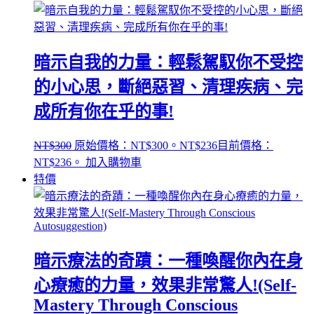
暗示自我的力量：輕鬆駕馭你不受控
的小心思，斷絕惡習、清理疾病、完
成所有你在乎的事!
NT$
300
原始價格：NT$300。
NT$
236
目前價格：
NT$236。
加入購物車
特價
暗示療法的奇蹟：一種喚醒你內在身
心療癒的力量，效果非常驚人!(Self-
Mastery Through Conscious