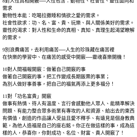
8對人性真相開竅──人性包含：動物性、社會性、靈性面向和
需求
動物性本能：吃喝拉撒睡和情欲之愛的需求。
社會性欲求：功、名、富、貴、玩樂、與人關係美好的需求。
靈性的渴求：對人性和生命的真相、真知、真理生起渴望瞭解
的需求。
9別浪費痛苦，去利用痛苦──人生的珍珠藏在痛苦裡
在快樂的學習中、在痛苦的感受中開竅──靈魂喜樂開機！
10對人間福報開竅：做著自己開竅的事
做著自己開竅的事，把工作變成長期飯票的事業；
為別人做好事善事，把自己的福氣再添上更多福分！
11對「功名富貴」開竅
做事有熱情、待人有溫度、言行會感動他人眾人、能精準解決
問題、有能力整合眾多術業有專攻的人和資源、給出去的東西
有價值，創造的作品讓人受益且愛不釋手、有遠見是個身教典
範，為他人造福是自己的座右銘。你正在做這樣的事，成為這
樣的人，恭喜你，你對成功、名位、財富、貴人開竅了！