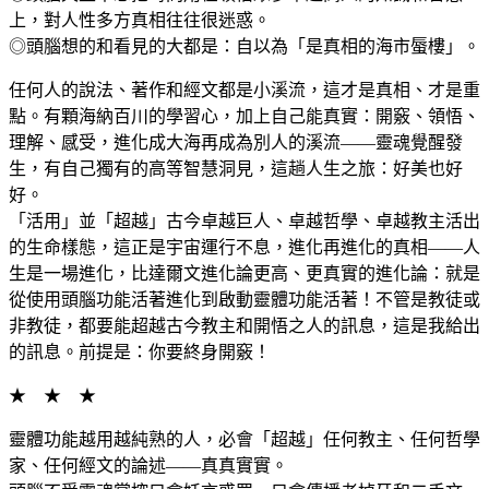
上，對人性多方真相往往很迷惑。
◎頭腦想的和看見的大都是：自以為「是真相的海市蜃樓」。
任何人的說法、著作和經文都是小溪流，這才是真相、才是重
點。有顆海納百川的學習心，加上自己能真實：開竅、領悟、
理解、感受，進化成大海再成為別人的溪流——靈魂覺醒發
生，有自己獨有的高等智慧洞見，這趟人生之旅：好美也好
好。
「活用」並「超越」古今卓越巨人、卓越哲學、卓越教主活出
的生命樣態，這正是宇宙運行不息，進化再進化的真相——人
生是一場進化，比達爾文進化論更高、更真實的進化論：就是
從使用頭腦功能活著進化到啟動靈體功能活著！不管是教徒或
非教徒，都要能超越古今教主和開悟之人的訊息，這是我給出
的訊息。前提是：你要終身開竅！
★ ★ ★
靈體功能越用越純熟的人，必會「超越」任何教主、任何哲學
家、任何經文的論述——真真實實。