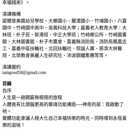
幸福錢來》。
演講機構
諾爾堡美國幼兒學校、大鄉國小、蘭潭國小、竹埔國小、六嘉
國中、竹崎國中高中、吳鳳科技大學；嘉義老人教育大學：大
林班、朴子班、新港班、中正大學班；竹崎鄉公所、竹崎圖書
館、大林圖書館、朴子市農會、嘉義縣消防局、消防局鳳凰志
工、嘉義中區扶輪社、北回扶輪社、保誠人壽、慈濟大林醫
院、北榮教會美麗人生研究社、沛波鋼鐵集團等等。
演講邀約
iamgood58@gmail.com
目錄
自序
人生是一趟開竅無極限的旅程
人體竟有比頭腦更高的靈魂功能構造──神奇的是：我啟動了
衪。
靈體功能會讓人極大化自己幸福快樂的時光，同時嚐到永恆喜
樂的滋味！