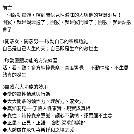
前言
一個啟動靈體，嚐到開悟見性滋味的人與他的智慧洞見！
開竅，就是觀念通了；開竅，就是竅門懂了；開竅，就是訣竅
會了
1開竅女、開竅男──啟動自己的靈體功能
自己是自己人生的天；自己即是生命的救世主
2啟動靈體功能的方法練習
活、看、聽：多方純粹覺察、高度警覺──不動情緒、不生思
緒真的發生
3靈體六大功能的妙用
◆愛的靈性情感與行為
◆大大開竅的領悟力、理解力、感受力
◆真知洞見──了悟人性事實、現實與真相
◆覺性：純粹覺察意識，讓心不動情、讓頭腦不生念
◆正思、正見、正語──創造渴求的美好
◆人體處在永恆喜樂祥和之境之感