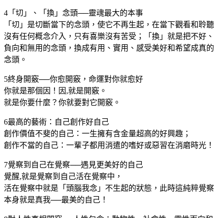
4「切」、「換」念頭──靈魂最大的本事
「切」是切斷當下的念頭，使它不再生起，在當下觀看和聆聽
沒有任何概念介入，只有喜樂沒有苦受；「換」就是把不好、
負向和無用的念頭，換成有用、實用、感受美好和希望成真的
念頭。
5終身開竅──你愈開竅，命運對你就愈好
你就是那個因！因,就是開竅。
就是你要什麼？你就要對它開竅。
6最高的藝術：自己創作好自己
創作價值不斐的自己：一生擁有含金量超高的好興趣；
創作不當的自己：一輩子都用消遣的嗜好或惡習在消磨時光！
7覺察到自己在覺察──遇見更美好的自己
覺醒,就是覺察到自己活在覺察中，
活在覺察中就是「頭腦我念」不生起的狀態，此時這純粹覺察
本身就是真我──最美的自己！