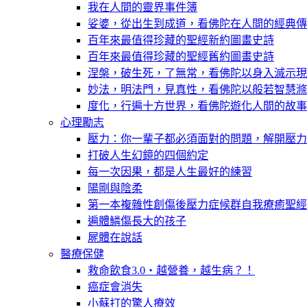
我在人間的靈界事件簿
娑婆，從出生到成道，看佛陀在人間的經典傳
百年來最值得珍藏的聖經新約圖畫史詩
百年來最值得珍藏的聖經舊約圖畫史詩
涅槃，破生死，了無常，看佛陀以身入滅示現
妙法，明法門，見真性，看佛陀以般若智慧滌
度化，行遍十方世界，看佛陀遊化人間的故事
心理勵志
壓力：你一輩子都必須面對的問題，解開壓力
打破人生幻鏡的四個約定
每一次因果，都是人生最好的練習
陽剛與陰柔
第一本複雜性創傷後壓力症候群自我療癒聖經
遍體鱗傷長大的孩子
屍體在說話
醫療保健
救命飲食3.0‧越營養，越生病？！
癌症會消失
小蘇打的驚人療效