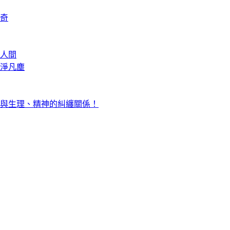
奇
人間
淨凡塵
與生理、精神的糾纏關係！