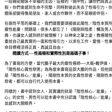
一段親密關係不幸福的主因，這樣的「偽中性」讓你們與真
裂，你們會感到生命不完整，同時對彼此失去了性吸引力，
關係卻變得像是朋友、家人或合作夥伴，而不是親密伴侶。
在兩性平等的基礎上，我們還需要頌揚彼此陽性／陰性本質
靈性能量，問題是，很多人都忘了！《陽剛與陰柔：觸及男
典，也讓女人感到終於被理解！》以神來之筆之姿，教導陽
重拾自己最真實的一面和性吸引力，以求在工作、愛情、性
命目標裡活得正直、真誠且自由。
閱讀方式──性兩極和實際性別是兩碼子事！
為了書寫的方便，當代膽子最大的靈性導師──大衛•戴伊達
「陽性核心異性戀男」為角度來書寫這部大膽的作品，但他
是「陽性核心／能量」，陽剛性本質的女異性戀者、陽剛性
戀者，都可以自行代入使用本書。
同樣的，書中提到女人，其實講的就是「陰性核心／能量」
心」的女性、男性可以從本書中充分認識「陰性核心／能量
並感到大開眼界。