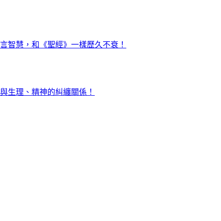
言智慧，和《聖經》一樣歷久不衰！
與生理、精神的糾纏關係！