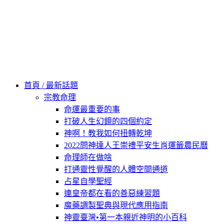
60秒看新世界
柿子文化
首頁 / 最新話題
宗教命理
命運最重要的事
打破人生幻鏡的四個約定
神啊！教我如何扭轉乾坤
2022問神達人王崇禮平安生肖運籤農民曆
命理師在做啥
打通靈性覺醒的人體空間通道
占星自學聖經
連皇帝都在看的善惡練習題
魔藥調製聖典與現代應用指南
神靈臺灣•第一本親近神明的小百科