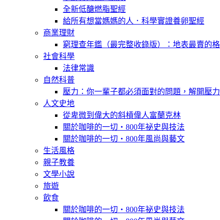
全新低醣燃脂聖經
給所有想當媽媽的人．科學實證養卵聖經
商業理財
窮理查年鑑（最完整收錄版）：地表最賣的格
社會科學
法律常識
自然科普
壓力：你一輩子都必須面對的問題，解開壓力
人文史地
從卑微到偉大的斜槓偉人富蘭克林
關於咖啡的一切‧800年祕史與技法
關於咖啡的一切‧800年風尚與藝文
生活風格
親子教養
文學小說
旅遊
飲食
關於咖啡的一切‧800年祕史與技法