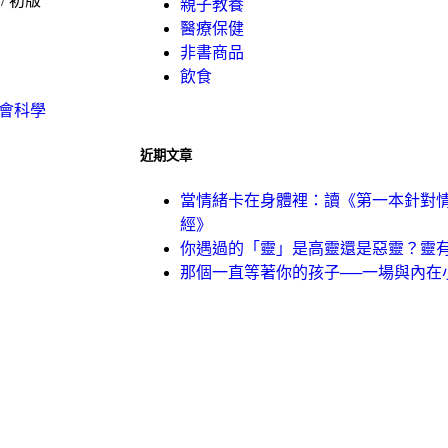
 / 初版
親子教養
醫療保健
非書商品
飲食
會科學
近期文章
當情緒卡在身體裡：讀《第一本針對
經》
你遇過的「靈」是高靈還是惡靈？靈有
那個一直等著你的孩子──一場與內在