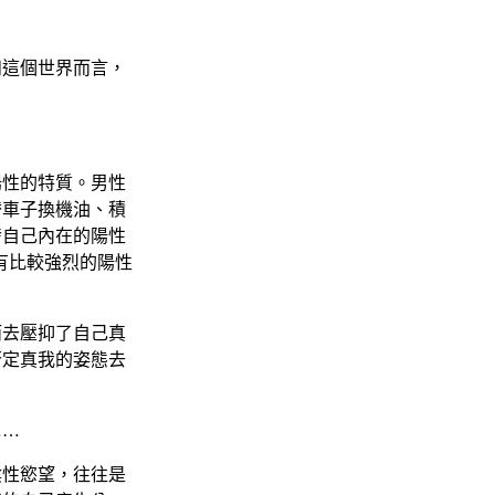
和這個世界而言，
陽性的特質。男性
替車子換機油、積
發自己內在的陽性
有比較強烈的陽性
而去壓抑了自己真
否定真我的姿態去
。
……
陰性慾望，往往是