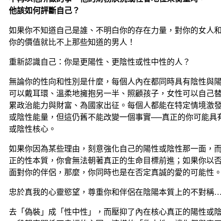
他該如何評斷自己？
如果你不知道自己是誰、不明白你的存在力量，對你的女人
你的價值就比不上那些知道的男人！
重新認識自己：你是更陽性、更陰性或性中性的人？
無論你的性向和性別是什麼，每個人內在都同時具有陰性與
可以戴耳環、溫柔地擁抱另一半、照顧孩子，女性可以自己
累政治能力與財富、為國家出征。每個人都能在特定情境激
或陰性能量，但這仍舊不能改變一個事實──真正的你可能具
或陰性核心。
如果你因為某些理由，刻意強化自己的陽性或陰性那一面，
正的性本質，你會無法朝著真正的生命目標前進；如果你以
面對你的伴侶，那麼，你同時也是在否定真誠的愛的可能性
忠於真我的心靈慾望，尊重你和伴侶在陰陽本質上的不對稱
去「偽裝」成「性中性」，而壓抑了內在核心真正的陽性或