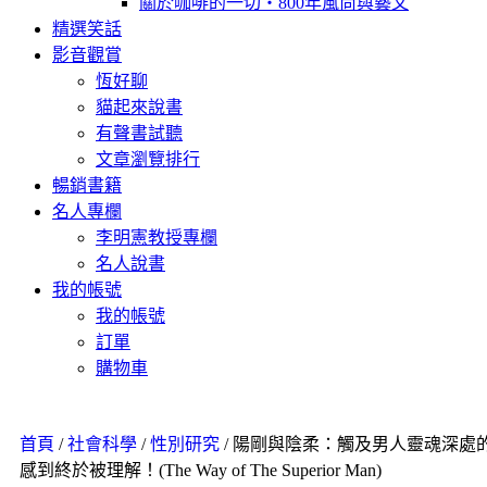
關於咖啡的一切‧800年風尚與藝文
精選笑話
影音觀賞
恆好聊
貓起來說書
有聲書試聽
文章瀏覽排行
暢銷書籍
名人專欄
李明憲教授專欄
名人說書
我的帳號
我的帳號
訂單
購物車
首頁
/
社會科學
/
性別研究
/ 陽剛與陰柔：觸及男人靈魂深處
感到終於被理解！(The Way of The Superior Man)