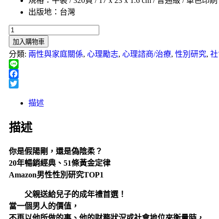
規格：平裝 / 320頁 / 17 x 23 x 1.6 cm / 普通級 / 單色印刷
出版地：台灣
加入購物車
分類:
兩性與家庭關係
,
心理勵志
,
心理諮商/治療
,
性別研究
,
社
Line
Facebook
Twitter
描述
描述
你是假陽剛，還是偽陰柔？
20年暢銷經典、51條黃金定律
Amazon男性性別研究TOP1
父親送給兒子的成年禮首選！
當一個男人的價值，
不再以他所做的事、他的財務狀況或社會地位來衡量時，