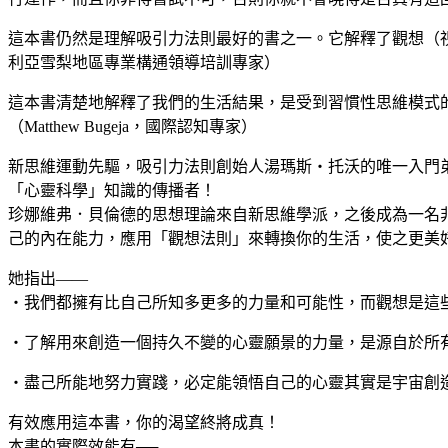
這本書仍然是理解吸引力法則最好的書之一。它解釋了觀想（視覺化
利亞雪梨地區專業構通領導培訓專家）
這本書清楚地解釋了我們的生活結果，是受到習慣性思維模式
（Matthew Bugeja，國際認知專家）
新思維運動先驅，吸引力法則創始人湯瑪斯‧托沃的唯一入門
「心靈科學」知識的傳播者！
珍娜維弗．貝倫德的思想理論來自新思維學派，之後成為一名
己的內在能力，應用「觀想法則」來轉換你的生活，使之更美
她指出——
‧我們都擁有比自己所知多更多的力量和可能性，而觀想是這
‧了解用來創造一個持久不變的心靈願景的力量，是源自於所
‧盡己所能地努力實踐，必定能領悟自己的心靈其實是宇宙創
有效應用這本書，你的渴望終將成真！
本書的實際效能有──