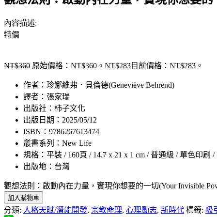
內容描述:
特價
NT$
360
原始價格：NT$360。
NT$
283
目前價格：NT$283。
作者：珍娜維弗．貝倫德(Geneviève Behrend)
譯者：張家瑞
出版社：柿子文化
出版日期：2025/05/12
ISBN：9786267613474
叢書系列：New Life
規格：平裝 / 160頁 / 14.7 x 21 x 1 cm / 普通級 / 單色印刷 
出版地：台灣
觀想法則：啟動內在力量，實現你想要的一切(Your Invisible Pow
加入購物車
分類:
人格天賦/潛能開發
,
宗教命理
,
心理勵志
,
新時代
標籤:
吸