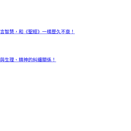
言智慧，和《聖經》一樣歷久不衰！
與生理、精神的糾纏關係！