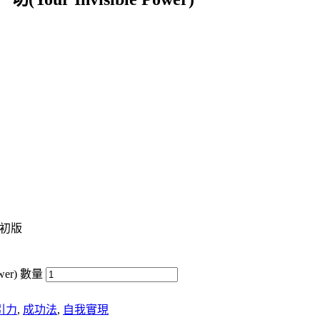
/ 初版
er) 數量
引力
,
成功法
,
自我實現