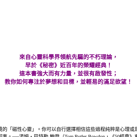
來自心靈科學界領航先驅的不朽理論，
早於《秘密》近百年的榮耀經典！
這本書強大而有力量，並很有啟發性；
教你如何專注於夢想和目標，並輕易的滿足欲望！
境的「磁性心靈」。你可以自行選擇相信這些過程純粹是心理或
湯姆‧巴特勒-鮑登（Tom Butler-Bowdon，《50經典