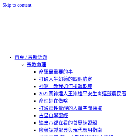
Skip to content
60秒看新世界
柿子文化
首頁 / 最新話題
宗教命理
命運最重要的事
打破人生幻鏡的四個約定
神啊！教我如何扭轉乾坤
2022問神達人王崇禮平安生肖運籤農民曆
命理師在做啥
打通靈性覺醒的人體空間通道
占星自學聖經
連皇帝都在看的善惡練習題
魔藥調製聖典與現代應用指南