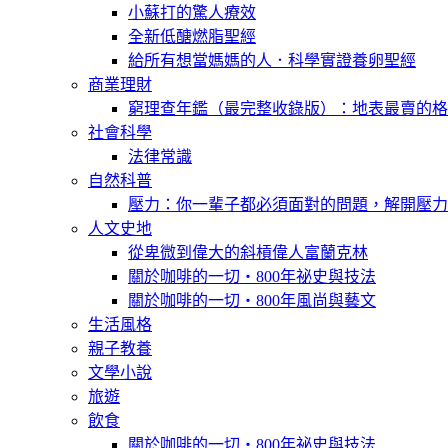
小蘇打的驚人療效
全新低醣燃脂聖經
給所有想當媽媽的人．科學實證養卵聖經
商業理財
窮理查年鑑（最完整收錄版）：地表最賣的格
社會科學
法律常識
自然科普
壓力：你一輩子都必須面對的問題，解開壓力
人文史地
從卑微到偉大的斜槓偉人富蘭克林
關於咖啡的一切‧800年祕史與技法
關於咖啡的一切‧800年風尚與藝文
生活風格
親子教養
文學小說
旅遊
飲食
關於咖啡的一切‧800年祕史與技法