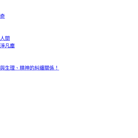
奇
人間
淨凡塵
與生理、精神的糾纏關係！