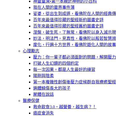
神靈臺灣•第一本親近神明的小百科
我在人間的靈界事件簿
娑婆，從出生到成道，看佛陀在人間的經典傳
百年來最值得珍藏的聖經新約圖畫史詩
百年來最值得珍藏的聖經舊約圖畫史詩
涅槃，破生死，了無常，看佛陀以身入滅示現
妙法，明法門，見真性，看佛陀以般若智慧滌
度化，行遍十方世界，看佛陀遊化人間的故事
心理勵志
壓力：你一輩子都必須面對的問題，解開壓力
打破人生幻鏡的四個約定
每一次因果，都是人生最好的練習
陽剛與陰柔
第一本複雜性創傷後壓力症候群自我療癒聖經
遍體鱗傷長大的孩子
屍體在說話
醫療保健
救命飲食3.0‧越營養，越生病？！
癌症會消失