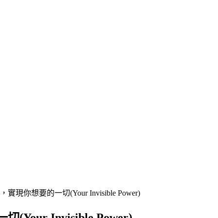
想要的一切(Your Invisible Power)
 Invisible Power)