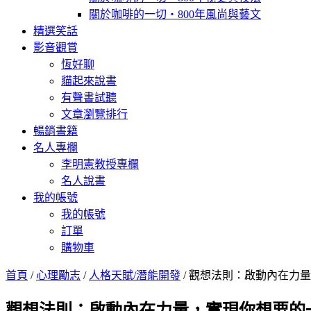
關於咖啡的一切‧800年風尚與藝文
精選笑話
影音觀賞
恆好聊
貓起來說書
有聲書試聽
文章瀏覽排行
暢銷書籍
名人專欄
李明憲教授專欄
名人說書
我的帳號
我的帳號
訂單
購物車
首頁
/
心理勵志
/
人格天賦/潛能開發
/ 觀想法則：啟動內在力量，實現你
觀想法則：啟動內在力量，實現你想要的一切(Your