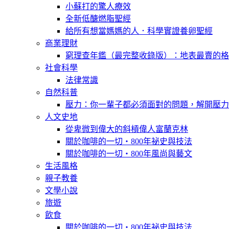
小蘇打的驚人療效
全新低醣燃脂聖經
給所有想當媽媽的人．科學實證養卵聖經
商業理財
窮理查年鑑（最完整收錄版）：地表最賣的格
社會科學
法律常識
自然科普
壓力：你一輩子都必須面對的問題，解開壓力
人文史地
從卑微到偉大的斜槓偉人富蘭克林
關於咖啡的一切‧800年祕史與技法
關於咖啡的一切‧800年風尚與藝文
生活風格
親子教養
文學小說
旅遊
飲食
關於咖啡的一切‧800年祕史與技法