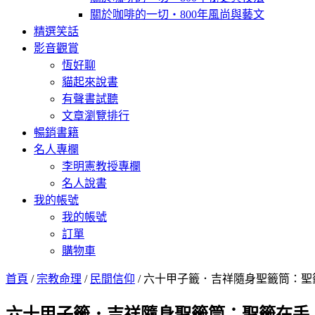
關於咖啡的一切‧800年風尚與藝文
精選笑話
影音觀賞
恆好聊
貓起來說書
有聲書試聽
文章瀏覽排行
暢銷書籍
名人專欄
李明憲教授專欄
名人說書
我的帳號
我的帳號
訂單
購物車
首頁
/
宗教命理
/
民間信仰
/ 六十甲子籤．吉祥隨身聖籤筒：
六十甲子籤．吉祥隨身聖籤筒：聖籤在手