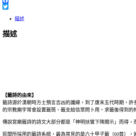
Line
Facebook
Twitter
描述
描述
【籤詩的由來】
籤詩源於漢朝時方士預言吉凶的讖緯，到了唐末五代時期，許
的宗教廟宇常會設置籤筒、籤支給信眾問卜用，求籤後得到的
傳說宮廟籤詩的詩文大部分都是「神明扶鸞下降開示」而得，
民間所採用的籤詩系統，最為常見的是六十甲子籤（60首），