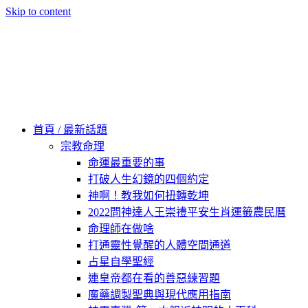
Skip to content
60秒看新世界
柿子文化
首頁 / 最新話題
宗教命理
命運最重要的事
打破人生幻鏡的四個約定
神啊！教我如何扭轉乾坤
2022問神達人王崇禮平安生肖運籤農民曆
命理師在做啥
打通靈性覺醒的人體空間通道
占星自學聖經
連皇帝都在看的善惡練習題
魔藥調製聖典與現代應用指南