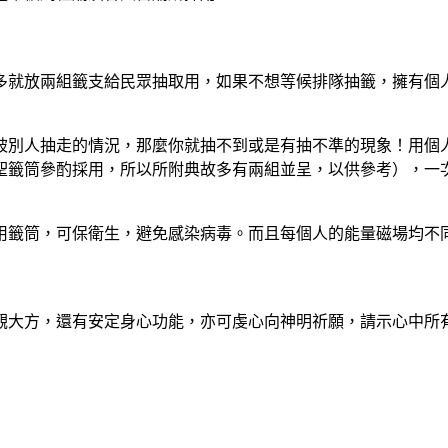
多就放兩組籤支給民眾抽取用，如果不想等候排隊抽籤，擁有個
被別人抽走的情況，那麼你就抽不到或是有抽不準的現象！用個
聖籤筒參酌採用，所以所附典故多有兩組並呈，以供參考），一
用籤筒，可保衛生，避免感染病毒。而且每個人的能量磁場均不
觀大方，還有安定身心功能，亦可虔心向神明祈願，請示心中所