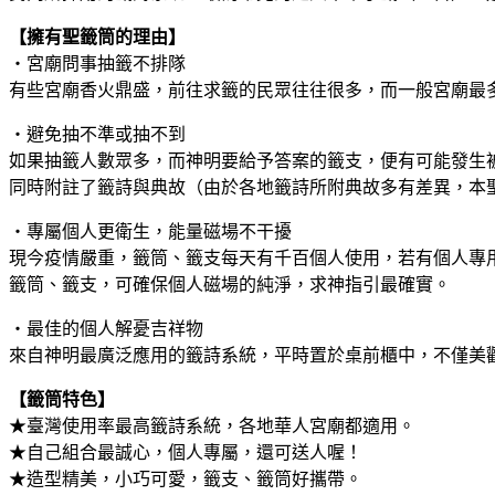
【擁有聖籤筒的理由】
‧宮廟問事抽籤不排隊
有些宮廟香火鼎盛，前往求籤的民眾往往很多，而一般宮廟最
‧避免抽不準或抽不到
如果抽籤人數眾多，而神明要給予答案的籤支，便有可能發生
同時附註了籤詩與典故（由於各地籤詩所附典故多有差異，本
‧專屬個人更衛生，能量磁場不干擾
現今疫情嚴重，籤筒、籤支每天有千百個人使用，若有個人專
籤筒、籤支，可確保個人磁場的純淨，求神指引最確實。
‧最佳的個人解憂吉祥物
來自神明最廣泛應用的籤詩系統，平時置於桌前櫃中，不僅美
【籤筒特色】
★臺灣使用率最高籤詩系統，各地華人宮廟都適用。
★自己組合最誠心，個人專屬，還可送人喔！
★造型精美，小巧可愛，籤支、籤筒好攜帶。