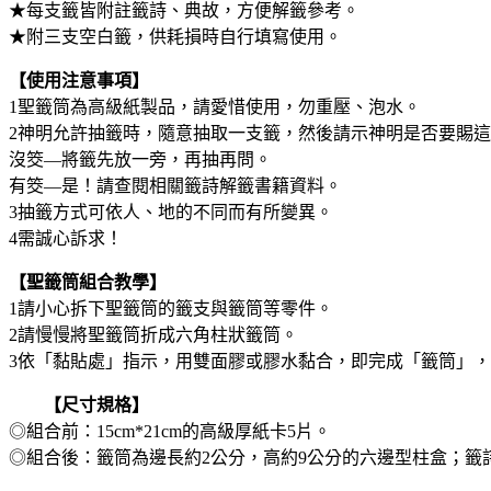
★每支籤皆附註籤詩、典故，方便解籤參考。
★附三支空白籤，供耗損時自行填寫使用。
【使用注意事項】
1聖籤筒為高級紙製品，請愛惜使用，勿重壓、泡水。
2神明允許抽籤時，隨意抽取一支籤，然後請示神明是否要賜
沒筊—將籤先放一旁，再抽再問。
有筊—是！請查閱相關籤詩解籤書籍資料。
3抽籤方式可依人、地的不同而有所變異。
4需誠心訴求！
【聖籤筒組合教學】
1請小心拆下聖籤筒的籤支與籤筒等零件。
2請慢慢將聖籤筒折成六角柱狀籤筒。
3依「黏貼處」指示，用雙面膠或膠水黏合，即完成「籤筒」
【尺寸規格】
◎組合前：15cm*21cm的高級厚紙卡5片。
◎組合後：籤筒為邊長約2公分，高約9公分的六邊型柱盒；籤詩每支