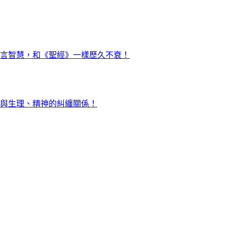
言智慧，和《聖經》一樣歷久不衰！
與生理、精神的糾纏關係！