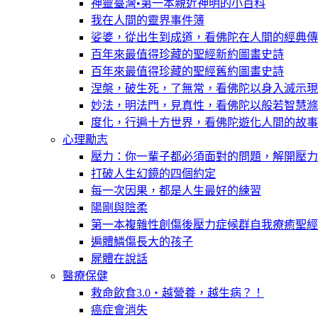
神靈臺灣•第一本親近神明的小百科
我在人間的靈界事件簿
娑婆，從出生到成道，看佛陀在人間的經典傳
百年來最值得珍藏的聖經新約圖畫史詩
百年來最值得珍藏的聖經舊約圖畫史詩
涅槃，破生死，了無常，看佛陀以身入滅示現
妙法，明法門，見真性，看佛陀以般若智慧滌
度化，行遍十方世界，看佛陀遊化人間的故事
心理勵志
壓力：你一輩子都必須面對的問題，解開壓力
打破人生幻鏡的四個約定
每一次因果，都是人生最好的練習
陽剛與陰柔
第一本複雜性創傷後壓力症候群自我療癒聖經
遍體鱗傷長大的孩子
屍體在說話
醫療保健
救命飲食3.0‧越營養，越生病？！
癌症會消失