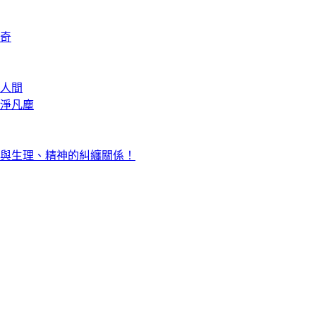
奇
人間
淨凡塵
與生理、精神的糾纏關係！