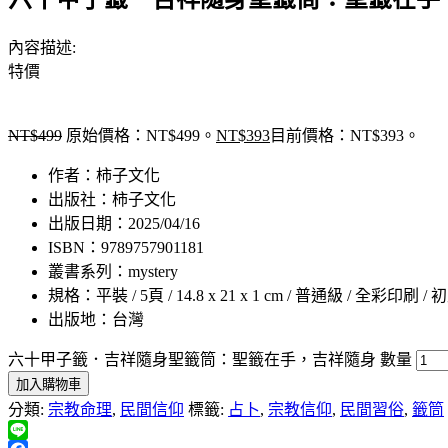
內容描述:
特價
NT$
499
原始價格：NT$499。
NT$
393
目前價格：NT$393。
作者：柿子文化
出版社：柿子文化
出版日期：2025/04/16
ISBN：9789757901181
叢書系列：mystery
規格：平裝 / 5頁 / 14.8 x 21 x 1 cm / 普通級 / 全彩印刷 / 
出版地：台灣
六十甲子籤．吉祥隨身聖籤筒：聖籤在手，吉祥隨身 數量
加入購物車
分類:
宗教命理
,
民間信仰
標籤:
占卜
,
宗教信仰
,
民間習俗
,
籤筒