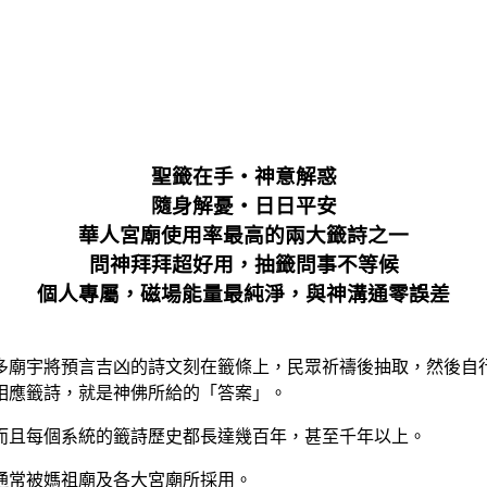
聖籤在手‧神意解惑
隨身解憂‧日日平安
華人宮廟使用率最高的兩大籤詩之一
問神拜拜超好用，抽籤問事不等候
個人專屬，磁場能量最純淨，與神溝通零誤差
多廟宇將預言吉凶的詩文刻在籤條上，民眾祈禱後抽取，然後自
相應籤詩，就是神佛所給的「答案」。
而且每個系統的籤詩歷史都長達幾百年，甚至千年以上。
通常被媽祖廟及各大宮廟所採用。