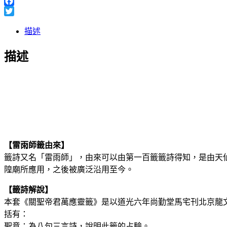
Line
Facebook
Twitter
描述
描述
【雷雨師籤由來】
籤詩又名「雷雨師」，由來可以由第一百籤籤詩得知，是由天
隍廟所應用，之後被廣泛沿用至今。
【籤詩解說】
本套《關聖帝君萬應靈籤》是以道光六年尚勤堂馬宅刊北京龍
括有：
聖意：為八句三言詩，說明此籤的占驗。