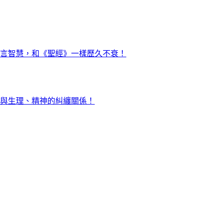
言智慧，和《聖經》一樣歷久不衰！
與生理、精神的糾纏關係！