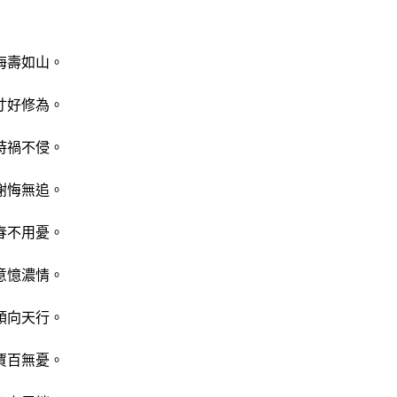
海壽如山。
寸好修為。
時禍不侵。
謝悔無追。
春不用憂。
意憶濃情。
領向天行。
賈百無憂。