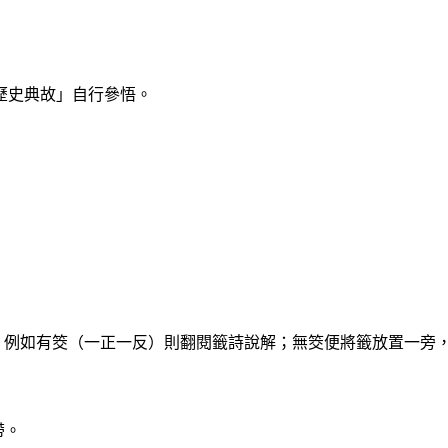
歷史典故」自行參悟。
？例如有筊（一正一反）則翻閱籤詩說解；無筊便將籤放置一旁
帶。