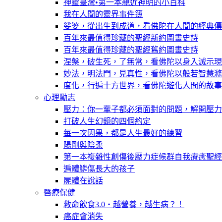
神靈臺灣•第一本親近神明的小百科
我在人間的靈界事件簿
娑婆，從出生到成道，看佛陀在人間的經典傳
百年來最值得珍藏的聖經新約圖畫史詩
百年來最值得珍藏的聖經舊約圖畫史詩
涅槃，破生死，了無常，看佛陀以身入滅示現
妙法，明法門，見真性，看佛陀以般若智慧滌
度化，行遍十方世界，看佛陀遊化人間的故事
心理勵志
壓力：你一輩子都必須面對的問題，解開壓力
打破人生幻鏡的四個約定
每一次因果，都是人生最好的練習
陽剛與陰柔
第一本複雜性創傷後壓力症候群自我療癒聖經
遍體鱗傷長大的孩子
屍體在說話
醫療保健
救命飲食3.0‧越營養，越生病？！
癌症會消失