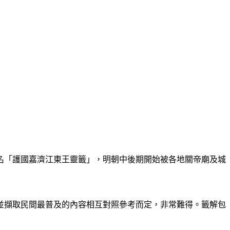
名「護國嘉濟江東王靈籤」，明朝中後期開始被各地關帝廟及城
並擷取民間最普及的內容相互對照參考而定，非常難得。籤解包