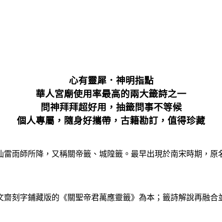
心有靈犀．神明指點
華人宮廟使用率最高的兩大籤詩之一
問神拜拜超好用，抽籤問事不等候
個人專屬，隨身好攜帶，古籍勘訂，值得珍藏
仙雷雨師所降，又稱關帝籤、城隍籤。最早出現於南宋時期，原
文齋刻字鋪藏版的《關聖帝君萬應靈籤》為本；籤詩解說再融合