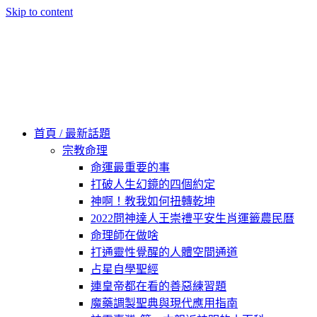
Skip to content
60秒看新世界
柿子文化
首頁 / 最新話題
宗教命理
命運最重要的事
打破人生幻鏡的四個約定
神啊！教我如何扭轉乾坤
2022問神達人王崇禮平安生肖運籤農民曆
命理師在做啥
打通靈性覺醒的人體空間通道
占星自學聖經
連皇帝都在看的善惡練習題
魔藥調製聖典與現代應用指南