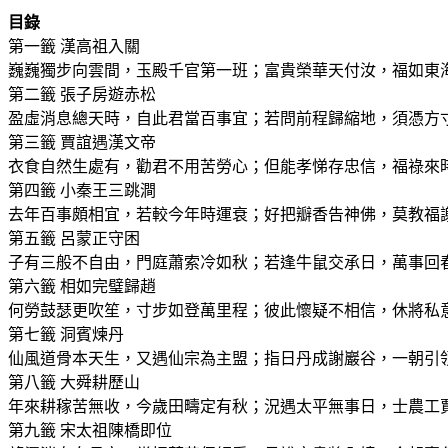
目錄
第一籤 漢高祖入關
巍巍獨步向雲間，玉殿千官第一班；富貴榮華天付汝，福如東
第二籤 張子房遊赤松
盈虛消息總天時，自此君當百事宜；若問前程歸縮地，須憑方
第三籤 賈誼遇漢文帝
衣食自然生處有，勸君不用苦勞心；但能孝悌存忠信，福祿來
第四籤 小秦王三跳澗
去年百事頗相宜，若較今年時運衰；好把瓣香告神佛，莫教福
第五籤 呂蒙正守困
子有三般不自由，門庭蕭索冷如秋；若逢牛鼠交承日，萬事回
第六籤 相如完璧歸趙
何勞鼓瑟更吹笙，寸步如登萬里程；彼此懷疑不相信，休將私
第七籤 洞賓煉丹
仙風道骨本天生，又遇仙宗為主盟；指日丹成謝巖谷，一朝引
第八籤 大舜耕歷山
年來耕稼苦無收，今歲田疇定有秋；況遇太平無事日，士農工
第九籤 宋太祖陳橋即位