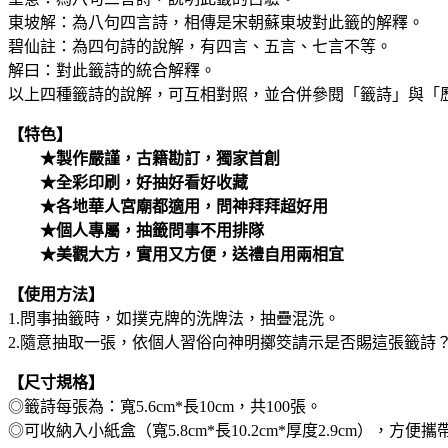
東坡解：為八句四言詩，相傳是宋朝蘇東坡對此籤的解釋。
碧仙註：為四句詩的說解，有四言、五言、七言不等。
解曰：對此籤詩的統合解釋。
以上四種籤詩的說解，可互相對照，並合併參閱「籤詩」與「
【特色】
★製作嚴謹，古籍勘訂，獨家首創
★全彩印刷，好抽好看好收藏
★各地華人宮廟都適用，問神拜拜超好用
★個人專屬，抽籤問事不用排隊
★美觀大方，實用又方便，送禮自用兩相宜
【使用方法】
1.問事抽籤時，如撲克牌的洗牌法，抽疊混洗。
2.隨意抽取一張，依個人習俗向神明擲筊請示是否賜這張籤詩
【尺寸規格】
◎籤詩每張為：寬5.6cm*長10cm，共100張。
◎可收納入小紙盒（寬5.8cm*長10.2cm*厚度2.9cm），方便攜