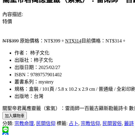
內容描述:
特價
NT$
399
原始價格：NT$399。
NT$
314
目前價格：NT$314。
作者： 柿子文化
出版社：柿子文化
出版日期：2025/02/27
ISBN：9789757901402
叢書系列：mystery
規格：盒裝 / 101頁 / 5.8 x 10.2 x 2.9 cm / 普通級 / 全彩印
出版地：台灣
關聖帝君萬應靈籤（紫氣）：雷雨師一百籤古籍新勘籤詩卡 數
加入購物車
分類:
宗教命理
,
民間信仰
標籤:
占卜
,
宗教信仰
,
民間習俗
,
籤詩