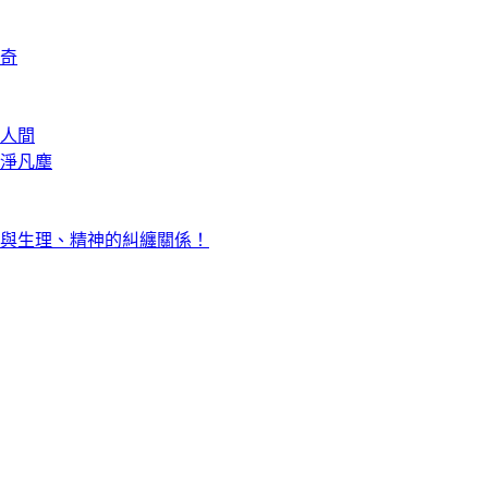
奇
人間
淨凡塵
與生理、精神的糾纏關係！