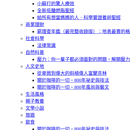
小蘇打的驚人療效
全新低醣燃脂聖經
給所有想當媽媽的人．科學實證養卵聖經
商業理財
窮理查年鑑（最完整收錄版）：地表最賣的格
社會科學
法律常識
自然科普
壓力：你一輩子都必須面對的問題，解開壓力
人文史地
從卑微到偉大的斜槓偉人富蘭克林
關於咖啡的一切‧800年祕史與技法
關於咖啡的一切‧800年風尚與藝文
生活風格
親子教養
文學小說
旅遊
飲食
關於咖啡的一切‧800年祕史與技法