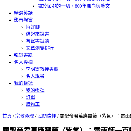
關於咖啡的一切‧800年風尚與藝文
精選笑話
影音觀賞
恆好聊
貓起來說書
有聲書試聽
文章瀏覽排行
暢銷書籍
名人專欄
李明憲教授專欄
名人說書
我的帳號
我的帳號
訂單
購物車
首頁
/
宗教命理
/
民間信仰
/ 關聖帝君萬應靈籤（紫氣）：雷
關聖帝君萬應靈籤（紫氣）：雷雨師一百