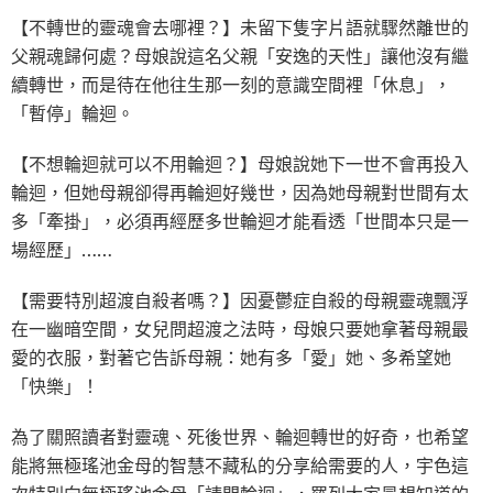
【不轉世的靈魂會去哪裡？】未留下隻字片語就驟然離世的
父親魂歸何處？母娘說這名父親「安逸的天性」讓他沒有繼
續轉世，而是待在他往生那一刻的意識空間裡「休息」，
「暫停」輪迴。
【不想輪迴就可以不用輪迴？】母娘說她下一世不會再投入
輪迴，但她母親卻得再輪迴好幾世，因為她母親對世間有太
多「牽掛」，必須再經歷多世輪迴才能看透「世間本只是一
場經歷」……
【需要特別超渡自殺者嗎？】因憂鬱症自殺的母親靈魂飄浮
在一幽暗空間，女兒問超渡之法時，母娘只要她拿著母親最
愛的衣服，對著它告訴母親：她有多「愛」她、多希望她
「快樂」！
為了關照讀者對靈魂、死後世界、輪迴轉世的好奇，也希望
能將無極瑤池金母的智慧不藏私的分享給需要的人，宇色這