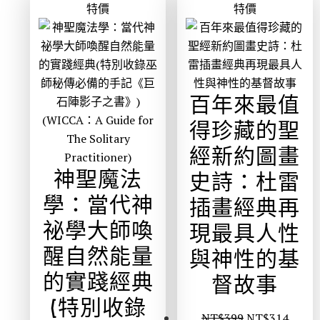
特價
特價
百年來最值
得珍藏的聖
經新約圖畫
神聖魔法
史詩：杜雷
學：當代神
插畫經典再
祕學大師喚
現最具人性
醒自然能量
與神性的基
的實踐經典
督故事
(特別收錄
NT$
399
NT$
314