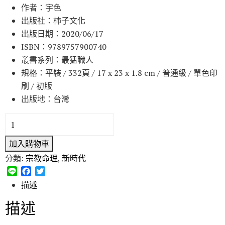
作者：宇色
出版社：柿子文化
出版日期：2020/06/17
ISBN：9789757900740
叢書系列：最猛職人
規格：平裝 / 332頁 / 17 x 23 x 1.8 cm / 普通級 / 單色印
刷 / 初版
出版地：台灣
加入購物車
分類:
宗教命理
,
新時代
L
F
T
i
a
w
描述
n
c
i
e
e
t
描述
b
t
o
e