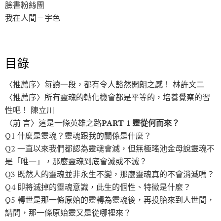
臉書粉絲團
我在人間－宇色
目錄
〈推薦序〉每讀一段，都有令人豁然開朗之感！ 林許文二
〈推薦序〉所有靈魂的轉化機會都是平等的，培養覺察的習
性吧！ 陳立川
〈前 言〉這是一條英雄之路
PART 1 靈從何而來？
Q1 什麼是靈魂？靈魂跟我的關係是什麼？
Q2 一直以來我們都認為靈魂會滅，但無極瑤池金母說靈魂不
是「唯一」，那麼靈魂到底會滅或不滅？
Q3 既然人的靈魂並非永生不變，那麼靈魂真的不會消滅嗎？
Q4 即將滅掉的靈魂意識，此生的個性、特徵是什麼？
Q5 轉世是那一條原始的靈轉為靈魂後，再投胎來到人世間，
請問，那一條原始靈又是從哪裡來？