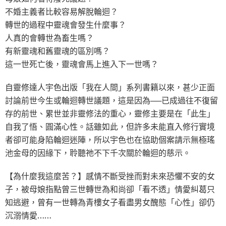
不婚主義者比較容易解脫輪迴？
轉世的過程中靈魂會發生什麼事？
人真的會轉世為畜生嗎？
有新靈魂和舊靈魂的區別嗎？
這一世死亡後，靈魂會馬上進入下一世嗎？
自靈修達人宇色出版「我在人間」系列書籍以來，甚少正面
討論前世今生或輪迴轉世議題，這是因為──已成過往不復留
存的前世、累世並非靈修法的重心，靈修主要是在「此生」
自我了悟、圓滿心性。話雖如此，但許多未能直入修行實境
者卻可能身陷輪迴迷陣，所以宇色也在協助個案請示無極瑤
池金母的因緣下，聆聽祂不下千次關於輪迴的慈示。
【為什麼我這麼苦？】感情不斷受挫而對未來恐懼不安的女
子，被母娘指點曾三世轉世為和尚卻「看不透」情愛糾葛只
知逃避，曾有一世轉為青樓女子看盡男女醜態「心性」卻仍
沉溺情愛……