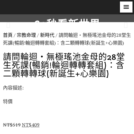
60秒看新世界
首頁
/
宗教命理
/
新時代
/ 請問輪迴‧無極瑤池金母的28堂生
柿子文化
死課(暢銷!輪迴轉轉套組)：含二顆轉轉球(新誕生+心樂園)
請問輪迴‧無極瑤池金母的28堂
生死課(暢銷!輪迴轉轉套組)：含
二顆轉轉球(新誕生+心樂園)
內容描述:
特價
NT$
519
NT$
409