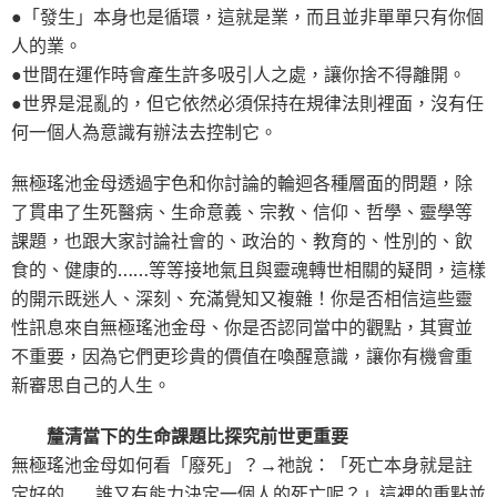
●「發生」本身也是循環，這就是業，而且並非單單只有你個
人的業。
●世間在運作時會產生許多吸引人之處，讓你捨不得離開。
●世界是混亂的，但它依然必須保持在規律法則裡面，沒有任
何一個人為意識有辦法去控制它。
無極瑤池金母透過宇色和你討論的輪迴各種層面的問題，除
了貫串了生死醫病、生命意義、宗教、信仰、哲學、靈學等
課題，也跟大家討論社會的、政治的、教育的、性別的、飲
食的、健康的……等等接地氣且與靈魂轉世相關的疑問，這樣
的開示既迷人、深刻、充滿覺知又複雜！你是否相信這些靈
性訊息來自無極瑤池金母、你是否認同當中的觀點，其實並
不重要，因為它們更珍貴的價值在喚醒意識，讓你有機會重
新審思自己的人生。
釐清當下的生命課題比探究前世更重要
無極瑤池金母如何看「廢死」？→祂說：「死亡本身就是註
定好的……誰又有能力決定一個人的死亡呢？」這裡的重點並