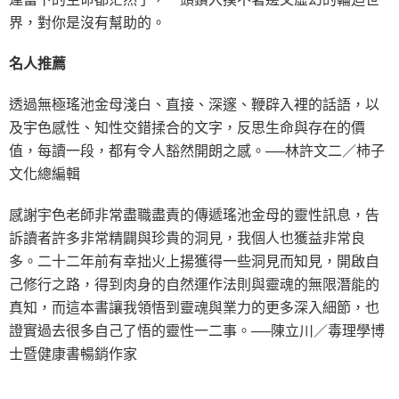
界，對你是沒有幫助的。
名人推薦
透過無極瑤池金母淺白、直接、深邃、鞭辟入裡的話語，以
及宇色感性、知性交錯揉合的文字，反思生命與存在的價
值，每讀一段，都有令人豁然開朗之感。──林許文二／柿子
文化總編輯
感謝宇色老師非常盡職盡責的傳遞瑤池金母的靈性訊息，告
訴讀者許多非常精闢與珍貴的洞見，我個人也獲益非常良
多。二十二年前有幸拙火上揚獲得一些洞見而知見，開啟自
己修行之路，得到肉身的自然運作法則與靈魂的無限潛能的
真知，而這本書讓我領悟到靈魂與業力的更多深入細節，也
證實過去很多自己了悟的靈性一二事。──陳立川／毒理學博
士暨健康書暢銷作家