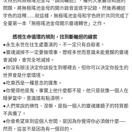
次特別向無極瑤池金母「請問輪迴」，羅列大家最想知道的
問題，將無極瑤池金母的開示錄音並逐字記錄，然後再補述
宇色的詮釋……就這樣，無極瑤池金母和宇色終於共同完成了
全臺第一本「無極瑤池金母開示靈魂轉世」之作。
透視生命循環的規則，找到斷輪迴的線索
●永生永世在往生處重演的，不一定只有自殺者。
●靈魂滅掉不一定要做壞事，歷經多世而意識未能覺醒的靈魂
會滅掉，會完全地滅掉。
●你沒有辦法決定你該投生到哪裡去，但你可以決定你投生的
世界會是什麼環境。
●吃東西是一種意念的匯集。
●你覺得他是鬼，事實上他什麼都不是，他只是就像一個人在
睡夢當中，意識還有點清明。
●人們常說的佛性、涅槃，是指一個人的靈魂連鏡子的特質都
不具備了。
●你會希望來到這個人世間，是因為你覺得你必須做什麼──
然而，這並不是因為有一個目的。