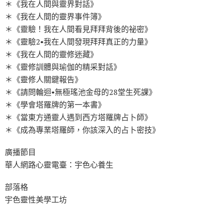
＊《我在人間與靈界對話》
＊《我在人間的靈界事件簿》
＊《靈驗！我在人間看見拜拜背後的祕密》
＊《靈驗2•我在人間發現拜拜真正的力量》
＊《我在人間的靈修迷藏》
＊《靈修訓體與瑜伽的精采對話》
＊《靈修人關鍵報告》
＊《請問輪迴•無極瑤池金母的28堂生死課》
＊《學會塔羅牌的第一本書》
＊《當東方通靈人遇到西方塔羅牌占卜師》
＊《成為專業塔羅師，你該深入的占卜密技》
廣播節目
華人網路心靈電臺：宇色心養生
部落格
宇色靈性美學工坊