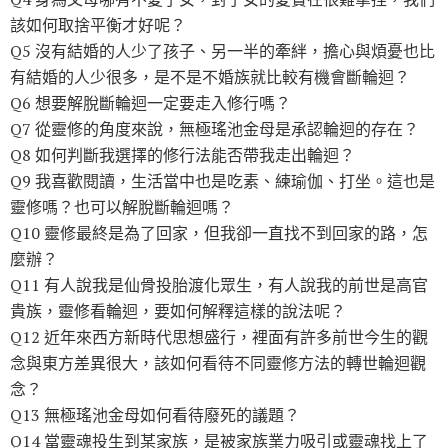
該如何取捨平衡才好呢？
Q5 沒有結婚的人少了孩子、另一半的牽絆，擔心與煩憂也比
有結婚的人少很多，是不是不婚族就比較有機會斷輪迴？
Q6 想要解脫斷輪迴一定要走入修行嗎？
Q7 從靈修的角度來說，無極瑤池金母是承認輪迴的存在？
Q8 如何判斷我選擇的修行法能否帶我走出輪迴？
Q9 我喜歡閱讀，生活當中也是吃素、練瑜伽、打坐。這也是
靈修嗎？也可以解脫斷輪迴嗎？
Q10 靈修最終是為了回家，但我卻一直找不到回家的路，怎
麼辦？
Q11 有人說我是仙骨投胎渡化眾生，有人說我的前世是高官
貴族，靈修看輪迴，要如何解釋這樣的說法呢？
Q12 近年來西方新時代思想盛行，裡面有許多前世今生的觀
念與東方差異很大，該如何看待不同靈修方法的轉世輪迴觀
念？
Q13 無極瑤池金母如何看待廢死的議題？
Q14 當靈魂投生到某家族，是被家族業力吸引或靈魂找上了