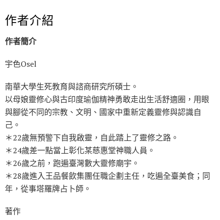
作者介紹
作者簡介
宇色Osel
南華大學生死教育與諮商研究所碩士。
以母娘靈修心與古印度瑜伽精神勇敢走出生活舒適圈，用眼
與腳從不同的宗教、文明、國家中重新定義靈修與認識自
己。
＊22歲無預警下自我啟靈，自此踏上了靈修之路。
＊24歲差一點當上彰化某慈惠堂神職人員。
＊26歲之前，跑遍臺灣數大靈修廟宇。
＊28歲進入王品餐飲集團任職企劃主任，吃遍全臺美食；同
年，從事塔羅牌占卜師。
著作