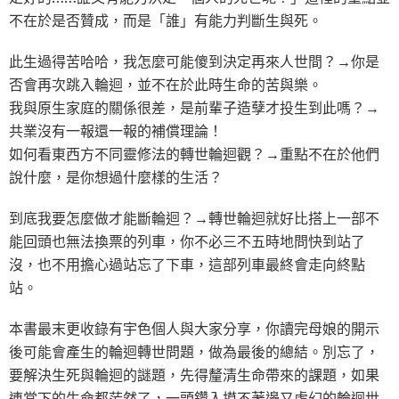
不在於是否贊成，而是「誰」有能力判斷生與死。
此生過得苦哈哈，我怎麼可能傻到決定再來人世間？→你是
否會再次跳入輪迴，並不在於此時生命的苦與樂。
我與原生家庭的關係很差，是前輩子造孽才投生到此嗎？→
共業沒有一報還一報的補償理論！
如何看東西方不同靈修法的轉世輪迴觀？→重點不在於他們
說什麼，是你想過什麼樣的生活？
到底我要怎麼做才能斷輪迴？→轉世輪迴就好比搭上一部不
能回頭也無法換票的列車，你不必三不五時地問快到站了
沒，也不用擔心過站忘了下車，這部列車最終會走向終點
站。
本書最末更收錄有宇色個人與大家分享，你讀完母娘的開示
後可能會產生的輪迴轉世問題，做為最後的總結。別忘了，
要解決生死與輪迴的謎題，先得釐清生命帶來的課題，如果
連當下的生命都茫然了，一頭鑽入摸不著邊又虛幻的輪迴世