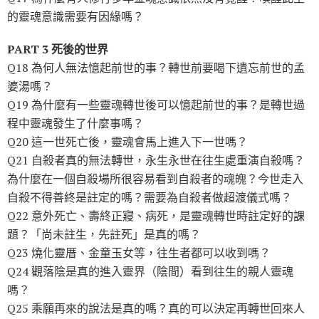
的靈魂意識需要有因緣嗎？
PART 3 死後的世界
Q18 為何人無法憶起前世的事？轉世前要喝下遺忘前世的孟
婆湯嗎？
Q19 為什麼有一些靈魂轉世後可以憶起前世的事？是轉世過
程中靈魂發生了什麼事嗎？
Q20 這一世死亡後，靈魂會馬上進入下一世嗎？
Q21 自殺者真的無法轉世，永生永世在往生處重演自殺嗎？
為什麼在一個自殺場所很容易看到自殺者的魂魄？今世走入
自殺不得善終是註定的嗎？需要為自殺者做超渡儀式嗎？
Q22 意外死亡、壽終正寢、病死，是靈魂轉世時註定好的課
題？「尚未註生，先註死」是真的嗎？
Q23 燒化靈厝、金童玉女等，往生者都可以收到嗎？
Q24 觀落陰是真的進入靈界（陰間）看到往生的親人靈魂
嗎？
Q25 乘願再來的說法是真的嗎？真的可以決定再轉世回來人