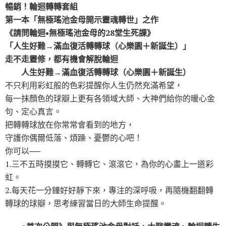
暢銷！輪迴轉轉套組
o
r
k
第一本「無極瑤池金母開示靈魂轉世」之作
《請問輪迴•無極瑤池金母的28堂生死課》
「人生好難→滿血復活轉轉球（心樂園＋新誕生）」
走不走靈修，都有機會解脫輪迴
人生好難→滿血復活轉轉球（心樂園＋新誕生）
不只利用彩虹般的色彩提醒你人生仍然充滿希望，
每一抹顏色的球瓣上更有各領域大師、大神們給你的暖心金
句、定心真言。
把轉轉球放在你常常會看到的地方，
守護你偶爾低落、煩躁、憂鬱的心吧！
你可以──
1.三不五時摸摸它、轉轉它、滾滾它，為你的心畫上一道彩
虹。
2.每天花一分鐘好好靜下來，專注的深呼吸，再隨機翻翻轉
轉球的球瓣，思考練習當日的大師生命提醒。