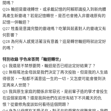
間嗎？
Q26 輪迴是靈魂轉世，或承載記憶的阿賴耶識投入到新肉體
再產生新靈魂？若是記憶轉世，是否也會捲入非靈魂原有的
記憶一併輪迴？
Q27 牲畜是意識完整的靈魂嗎？吃葷與茹素對人的靈魂又有
何影響？
Q28 為何有人感覺活著沒有意義？這是轉世輪迴時就註定好
的嗎？
特別收錄 宇色來答問「輪迴轉世」
Q1 我還是不禁想要問，輪迴是否已經註定好結果了？
Q2 無極瑤池金母說是我們決定了再次投胎，但是我的人生過
得很苦，一點都不滿意這一生的一切，又怎麼可能會傻到決
定再來人世間？
Q3 我與原生家庭的關係非常惡劣，是前輩子造的孽才會投生
在這個家庭嗎？還是我與他們在前世有結下不共戴天的仇
恨？從靈修角度該如何看待這個問題？
Q4 身為父母哪有不愛子女，對子女的愛實在很難拿捏，我們