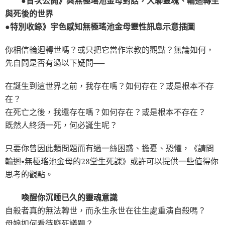
●首次公開》與無極瑤池金母對話，大聊靈魂、輪迴轉生
與死後的世界
●特別收錄》宇色感知無極瑤池金母靈性訊息示意插圖
你相信輪迴轉世嗎？或只把它當作宗教的觀點？無論如何，
先自問是否有過以下疑問──
在誕生到這世界之前，我存在嗎？如何存在？或是根本不存
在？
在死亡之後，我還存在嗎？如何存在？或是根本不存在？
既然人終須一死，何必誕生呢？
只要你曾因此類問題而有過一絲困惑、擔憂、恐懼，《請問
輪迴•無極瑤池金母的28堂生死課》或許可以提供一些值得你
思考的觀點。
喚醒你沉睡已久的靈魂意識
自殺者真的無法轉世，而永生永世在往生處重演自殺嗎？
母娘如何看待廢死議題？