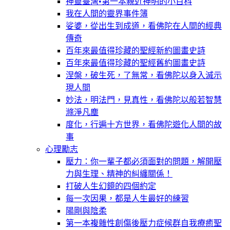
神靈臺灣•第一本親近神明的小百科
我在人間的靈界事件簿
娑婆，從出生到成道，看佛陀在人間的經典
傳奇
百年來最值得珍藏的聖經新約圖畫史詩
百年來最值得珍藏的聖經舊約圖畫史詩
涅槃，破生死，了無常，看佛陀以身入滅示
現人間
妙法，明法門，見真性，看佛陀以般若智慧
滌淨凡塵
度化，行遍十方世界，看佛陀遊化人間的故
事
心理勵志
壓力：你一輩子都必須面對的問題，解開壓
力與生理、精神的糾纏關係！
打破人生幻鏡的四個約定
每一次因果，都是人生最好的練習
陽剛與陰柔
第一本複雜性創傷後壓力症候群自我療癒聖