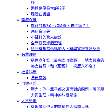
經
遍體鱗傷長大的孩子
屍體在說話
醫療保健
救命飲食3.0‧越營養，越生病？！
癌症會消失
小蘇打的驚人療效
全新低醣燃脂聖經
給所有想當媽媽的人．科學實證養卵聖經
商業理財
窮理查年鑑（最完整收錄版）：地表最賣的
格言智慧，和《聖經》一樣歷久不衰！
社會科學
法律常識
自然科普
壓力：你一輩子都必須面對的問題，解開壓
力與生理、精神的糾纏關係！
人文史地
從卑微到偉大的斜槓偉人富蘭克林