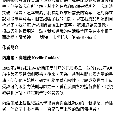
我讀過很多靈性書籍，尋找那種頓悟，或是能為我敲響清晰鐘
聲，但儘管我有所了解，其中的信息卻仍然是模糊的，我無法
突破。但是，這本書給了我長期以來所需要的答案。這對你來
說可能毫無意義，但它敲響了我的門鈴，現在我終於知道如何
祈求了。我知道祈求期間會發生什麼事， 我知道該怎麼做，
很高興能夠實現這一點。我知道我的生活將會因為這本小冊子
而改變。讚美神！ —凱特．卡斯托夫（Kate Kastorff）
作者簡介
內維爾．高達德 Neville Goddard
1905年2月19日出生於西印度群島的巴貝多島，並於1922年9月
前往美國學習戲劇藝術。後來，因為一系列有關心靈力量的書
籍，促使他開始進行研究神秘主義和靈性，最終成為世界上最
受認可的吸引力法則導師之一，曾在美國各地進行廣播、電視
教學和演講，並定期舉行公開會議。
內維爾是上個世紀最具學術實質與靈性魅力的「新思想」傳播
者，他寫了十多本書，一直是形而上學的熱門傳播者。