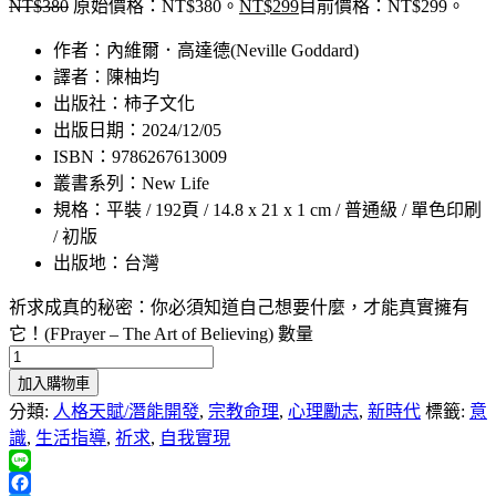
NT$
380
原始價格：NT$380。
NT$
299
目前價格：NT$299。
作者：內維爾．高達德(Neville Goddard)
譯者：陳柚均
出版社：柿子文化
出版日期：2024/12/05
ISBN：9786267613009
叢書系列：New Life
規格：平裝 / 192頁 / 14.8 x 21 x 1 cm / 普通級 / 單色印刷
/ 初版
出版地：台灣
祈求成真的秘密：你必須知道自己想要什麼，才能真實擁有
它！(FPrayer – The Art of Believing) 數量
加入購物車
分類:
人格天賦/潛能開發
,
宗教命理
,
心理勵志
,
新時代
標籤:
意
識
,
生活指導
,
祈求
,
自我實現
Line