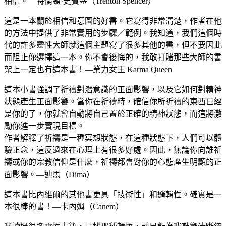
相信。—特倫頓·史賓塞（Trenton Spencer）
這是一本關於相信和意圖的好書。它寫得非常清楚，作者在他
的方法中提供了非常實用的步驟／範例。我知道，我們這個時
代的許多靈性大師就這個主題寫了很多其他的書，但不要因此
而阻止你選擇這一本。你不會後悔的，我敢打賭那些大師的書
架上一定也有這本書！—業力女王 Karma Queen
這本小書強調了祈禱對潛意識的正面影響，以及它如何對精神
狀態產生正面影響。當你在祈禱時，確信你所祈禱的東西已經
是你的了，你就會自動將自己置於正確的精神狀態，而這將激
勵你進一步實現目標。
作者解釋了祈禱是一種冥想狀態，在這種狀態下，人們可以體
驗正念，這反過來在心理上有很多好處。因此，無論你向誰祈
禱或你的宗教信仰是什麼，祈禱都會對你的心態產生明顯的正
面影響。—迪馬（Dima）
這本書比內維爾的其他書更具「技術性」和邏輯性。確實是一
本很棒的書！—卡內姆（Canem）