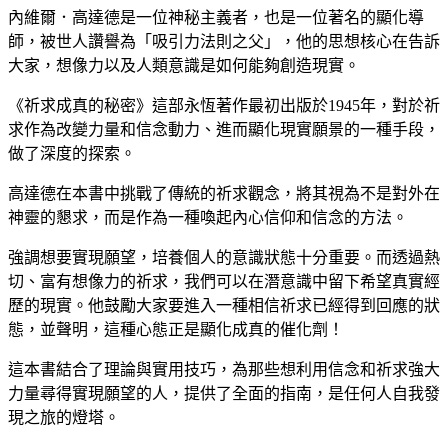
內維爾．高達德是一位神秘主義者，也是一位著名的顯化導
師，被世人讚譽為「吸引力法則之父」，他的思想核心在告訴
大家，想像力以及人類意識是如何能夠創造現實。
《祈求成真的秘密》這部永恆著作最初出版於1945年，對於祈
求作為改變力量和信念動力、進而顯化現實願景的一種手段，
做了深度的探索。
高達德在本書中挑戰了傳統的祈求觀念，將其視為不是對外在
神靈的懇求，而是作為一種喚起內心信仰和信念的方法。
強調想要實現願望，培養個人的意識狀態十分重要。而透過熱
切、富有想像力的祈求，我們可以在潛意識中留下希望真實經
歷的現實。他鼓勵大家要進入一種相信祈求已經得到回應的狀
態，並聲明，這種心態正是顯化成真的催化劑！
這本書結合了理論與實用技巧，為那些想利用信念和祈求強大
力量尋得實現願望的人，提供了全面的指南，是任何人自我發
現之旅的燈塔。