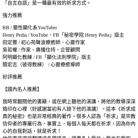
「自言自語」是一種最有效的祈求方式。
強力推薦
BB / 靈性顯化系YouTuber
Henry Pedia / YouTube、FB「秘密學院 Henry Pedia」版主
田定豐 / 初心苑聲波療癒師、心靈作家
吳若權 / 作家、廣播住持、企管顧問
阿明顯化教練 / FB「顯化法則學院」版主
簡宏志（彼得教練） / 心靈療癒導師
好評推薦
【國內名人推薦】
我時常翻閱他的書籍，或在網上聽他的演講，將他的教導深深
烙印在心裡（好感謝當初有人錄下他的演講）。這本《祈求成
真的秘密》也是非常經典的著作，很多人認為「祈求」是宗教
信仰者的專屬行為，事實上，每個人每天都在祈求，因為你內
心的自我對話，就是祈求！