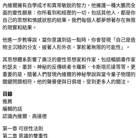
內維爾擁有自學成才和異常敏銳的智力，他擁護一種大膽而全
面的靈性願景：你所看到和經歷的一切，包括其他人，都是你
自己的思想和情感狀態的結果。我們每個人都夢想著存在無限
的現實和結果。
他進一步教導說，當你意識到這一點時，你會發現「自己是造
物主沉睡的分支，披著人形外衣，掌舵著無限的可能性」。
其思想體系影響了廣泛的靈性思想家和作家，包括暢銷書作家
約瑟夫．墨菲、神秘的反傳統者卡羅斯．卡斯塔尼達等等。更
重要的是，隨著人們發現內維爾的神秘學說與當今量子物理的
關鍵問題相符，他的聲譽便與日俱增，受到更多人的關注。
目錄
推薦
編輯的話
認識內維爾．高達德
第一章 可逆性法則
第二章 意識的雙重性