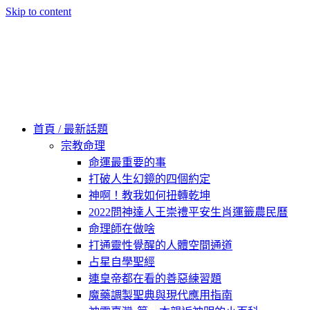
Skip to content
60秒看新世界
柿子文化
首頁 / 最新話題
宗教命理
命運最重要的事
打破人生幻鏡的四個約定
神啊！教我如何扭轉乾坤
2022問神達人王崇禮平安生肖運籤農民曆
命理師在做啥
打通靈性覺醒的人體空間通道
占星自學聖經
連皇帝都在看的善惡練習題
魔藥調製聖典與現代應用指南