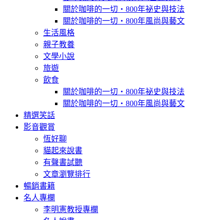
關於咖啡的一切‧800年祕史與技法
關於咖啡的一切‧800年風尚與藝文
生活風格
親子教養
文學小說
旅遊
飲食
關於咖啡的一切‧800年祕史與技法
關於咖啡的一切‧800年風尚與藝文
精選笑話
影音觀賞
恆好聊
貓起來說書
有聲書試聽
文章瀏覽排行
暢銷書籍
名人專欄
李明憲教授專欄