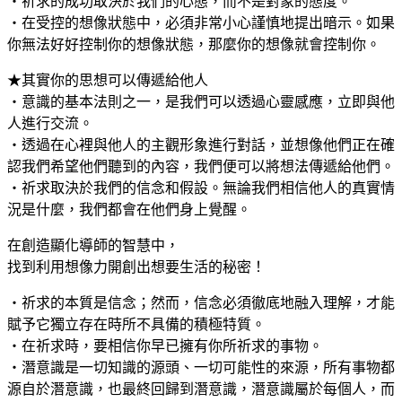
‧祈求的成功取決於我們的心態，而不是對象的態度。
‧在受控的想像狀態中，必須非常小心謹慎地提出暗示。如果
你無法好好控制你的想像狀態，那麼你的想像就會控制你。
★其實你的思想可以傳遞給他人
‧意識的基本法則之一，是我們可以透過心靈感應，立即與他
人進行交流。
‧透過在心裡與他人的主觀形象進行對話，並想像他們正在確
認我們希望他們聽到的內容，我們便可以將想法傳遞給他們。
‧祈求取決於我們的信念和假設。無論我們相信他人的真實情
況是什麼，我們都會在他們身上覺醒。
在創造顯化導師的智慧中，
找到利用想像力開創出想要生活的秘密！
‧祈求的本質是信念；然而，信念必須徹底地融入理解，才能
賦予它獨立存在時所不具備的積極特質。
‧在祈求時，要相信你早已擁有你所祈求的事物。
‧潛意識是一切知識的源頭、一切可能性的來源，所有事物都
源自於潛意識，也最終回歸到潛意識，潛意識屬於每個人，而