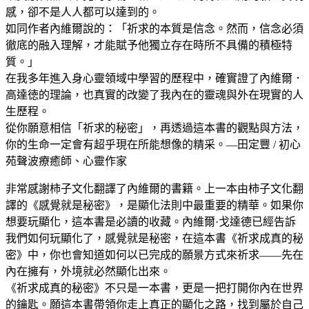
感，卻不是人人都可以達到的。
如同作者內維爾說的：「祈求的本質是信念。然而，信念必須
徹底的融入理解，才能賦予他獨立存在時所不具備的積極特
質。」
在我多年進入身心靈領域中學習的歷程中，確實證了內維爾．
高達徳的理論，也真實的改變了我內在的靈魂與外在現實的人
生歷程。
從你願意相信「祈求的秘密」，再透過這本書的觀點與方法，
你的生命一定會有超乎現在所能想像的精采。—田定豐 / 初心
苑聲波療癒師、心靈作家
非常感謝柿子文化翻譯了內維爾的書籍。上一本由柿子文化翻
譯的《感覺就是秘密》，是顯化法則中最重要的精華。如果你
想要玩顯化，這本書是必讀的收藏。內維爾·戈達德已經告訴
我們如何玩顯化了，感覺就是秘密，在這本書《祈求成真的秘
密》中，你也會知道如何以已完成的願景方式來祈求——先在
內在擁有，外境就必然顯化出來。
《祈求成真的秘密》不只是一本書，更是一把打開你內在世界
的鑰匙。願這本書帶領你走上真正的顯化之路，找到屬於自己