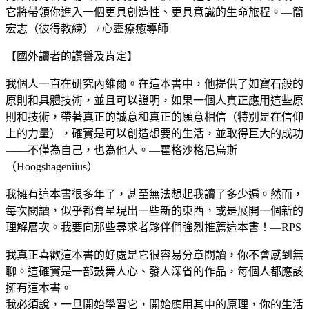
它將帶領你進入一個更具創造性、更具意識的生命旅程。—簡
宏志（彼得教練） / 心靈療癒導師
【國外讀者的讚譽及肯定】
我個人一直在研究內維爾。在這本書中，他提供了如寶石般的
原則和具體技術，並且可以證明，如果一個人真正應用這些原
則和技術，帶著真正的誠意和真正的願意相信（特別是在信仰
上的力量），確實是可以創造想要的生活，並取得巨大的成功
——不僅為自己，也為他人。—霍格沙格尼烏斯
（Hoogshageniius）
我擁有這本書很多年了，甚至無法想起我讀了多少遍。然而，
每次閱讀，似乎都會呈現出一些新的東西，或是展開一個新的
理解層次。我要向那些尋求者夥伴們強烈推薦這本書！—RPS
我真正喜歡這本書的好處是它很容易分章閱讀，你不會感到無
聊。這確實是一部鼓舞人心、發人深省的作品，每個人都應該
擁有這本書。
我必須說，一旦開始學習它，開始應用其中的原理，你的生活