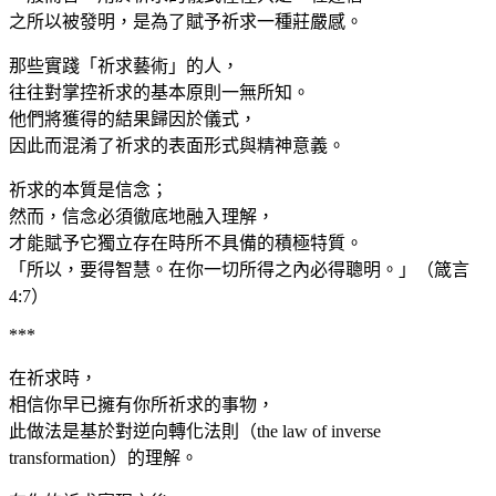
之所以被發明，是為了賦予祈求一種莊嚴感。
那些實踐「祈求藝術」的人，
往往對掌控祈求的基本原則一無所知。
他們將獲得的結果歸因於儀式，
因此而混淆了祈求的表面形式與精神意義。
祈求的本質是信念；
然而，信念必須徹底地融入理解，
才能賦予它獨立存在時所不具備的積極特質。
「所以，要得智慧。在你一切所得之內必得聰明。」（箴言
4:7）
***
在祈求時，
相信你早已擁有你所祈求的事物，
此做法是基於對逆向轉化法則（the law of inverse
transformation）的理解。