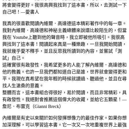
將會變得更好。我很高興我找到了這本書，所以，去測試一下
自己吧！—愛書人
我真的很喜歡閱讀內維爾．高達德這本精彩著作中的每一章。
我對內維爾．高達德和神秘主義總體來說還比較陌生的，但當
我在 Youtube上聽到他的聲音時，我立即被他所吸引。我很高
興找到了這本書！閱讀起來真是一種樂趣，一旦我開始閱讀，
我就幾乎愛不釋手，並且反思我所讀到的內容，並嘗試「測
試」自己。
這確實很有啟發性，我希望更多的人能了解內維爾．高達德和
他的教義。也許一旦我們都知道自己是誰，世界就會變得更和
平。我現在真希望在我年輕的時候就讀過、聽過他，並且在尋
找人生滄桑的意義。
整體而言，這本書組合得很好，易於閱讀，而且非常精彩，具
有啟發性。我絕對會推薦這個偉大的收藏，並給它五顆星！—
詹尼．布雷克（Gianni Breck）
內維爾是有史以來關於如何發揮想像力的最佳作家。如果你想
加深理解，可以學習這本書。它一次又一次地重複世界上最強