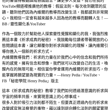
他的書值得被翻譯成各國語言，讓更多人受益。我也在我的
YouTube頻道裡推廣他的教導：假設法則。每次收到觀眾的反
饋，聽到他們因為內維爾的教導而改變生活，我都感到非常開
心。我相信一定會有越來越多人因為他的教導而翻轉人生！—
BB / 靈性顯化系YouTuber
作為一個致力於幫助他人探索靈性覺醒和顯化的我，我強烈推
薦這本書《祈求成真的秘密》。我鼓勵每位讀者帶著開放的心
態閱讀這本書，讓它顛覆你對祈求與顯化的理解，讓內維爾引
導你進入一個新的祈求方式。
內維爾教導我們：祈求的力量在於我們心中的信念和我們所持
有的感覺。擁有信念和想像，我們就可以改變自己的生活，喚
醒內在的無限可能。相信當你學會運用內維爾的祈求技巧，你
能掌握將願望變為現實的力量。—Henry Pedia / YouTube、
FB「秘密學院 Henry Pedia」版主
這本《祈求成真的秘密》教導了我們如何透過潛意識的祈求與
宇宙的頻率共振，來實現意識上的心想事成。
很多人對於吸引力法則都不陌生，但要真正透過內在的祈求來
改變感官無法察覺的事物，藉以達到逆向轉化法則的願望實現