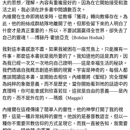
大的思想／理解。內容有重複是好的，因為在它開始接受和激
活之前，我必須在許多書中閱讀數百次。
內維爾在生命即將結束時，從教導「獲得」轉向教導存在。為
此，他的粉絲成群結隊地離開了他，但那些留下來的人明白了
什麼才是真正重要的。所以，不要試圖贏得全世界，卻失去了
自己的靈魂！—博赫丹·霍迪亞克（Bohdan Hodiak）
我對這本書感激不盡。如果我被困在一座荒島上，只能擁有一
件事，那麼這本書就是我所要的了。我知道他的話是真的，因
為我已經一次又一次地向自己證明——這是幸福生活的秘訣。
我們透過自我概念創造祈願的現實。宇宙是神奇的，每個人都
應該閱讀這本書，並開始去相信。內維爾將《聖經》完全理解
為純粹的象徵意義，而不是歷史，當你開始看到祂的話語中的
真理時，你可能會感到欣喜若狂，這就是自由的意義——是內
在的，而不是外在的。—瑪姬（Maggie）
內維爾在這裡傳達了簡單人的靈性。他的神學打開了我的視
野，這是一種非常純粹的靈性。他說的是基督教語言，但以一
種你不需要宗教信仰的方式呈現它，而我一直被告知，我需要