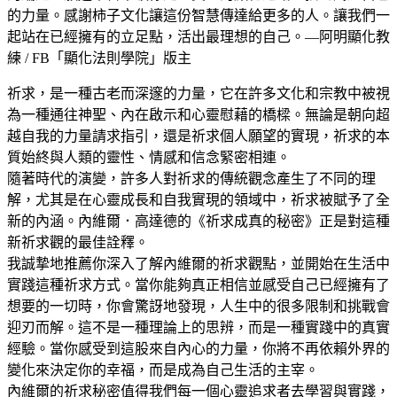
的力量。感謝柿子文化讓這份智慧傳達給更多的人。讓我們一
起站在已經擁有的立足點，活出最理想的自己。—阿明顯化教
練 / FB「顯化法則學院」版主
祈求，是一種古老而深邃的力量，它在許多文化和宗教中被視
為一種通往神聖、內在啟示和心靈慰藉的橋樑。無論是朝向超
越自我的力量請求指引，還是祈求個人願望的實現，祈求的本
質始終與人類的靈性、情感和信念緊密相連。
隨著時代的演變，許多人對祈求的傳統觀念產生了不同的理
解，尤其是在心靈成長和自我實現的領域中，祈求被賦予了全
新的內涵。內維爾．高達德的《祈求成真的秘密》正是對這種
新祈求觀的最佳詮釋。
我誠摯地推薦你深入了解內維爾的祈求觀點，並開始在生活中
實踐這種祈求方式。當你能夠真正相信並感受自己已經擁有了
想要的一切時，你會驚訝地發現，人生中的很多限制和挑戰會
迎刃而解。這不是一種理論上的思辨，而是一種實踐中的真實
經驗。當你感受到這股來自內心的力量，你將不再依賴外界的
變化來決定你的幸福，而是成為自己生活的主宰。
內維爾的祈求秘密值得我們每一個心靈追求者去學習與實踐，