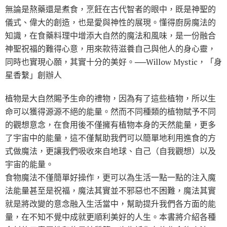
無論是熬藥還是煮食，烹飪在古代智者的眼中，既是神聖的
儀式、偉大的創造，也是愛與神性的展現。懂得廚房魔法的
知識，在食藥料理中增添大自然的魔法和風味，是一份融合
神聖祝福的難得心意，用來款待滋養自己與他人的身心靈，
同時也實現心願，其實十分的美好。──Willow Mystic，「身
星香繫」創辦人
植物是大自然賜予生命的禮物，因為有了這些植物，所以生
命可以獲得源源不絕的能量。然而不同種類的植物賦予不同
的觀想意念，在食用後不僅擁有植物本身的天然能量，更多
了宇宙中的能量，這不僅幫助我們可以簡單地利用進食的方
式做魔法，更讓我們吸收來自地球、自己（自我觀想）以及
宇宙的能量。
食物魔法不僅簡單好操作，更可以為生活一點一點的注入魔
法能量甚至是祝福，魔法其實並不邪惡也不困難，魔法其實
就是將改變的意念融入生活當中，幫助提升我們各方面的能
量，在不知不覺中成就更順利美好的人生。本書將介紹各種