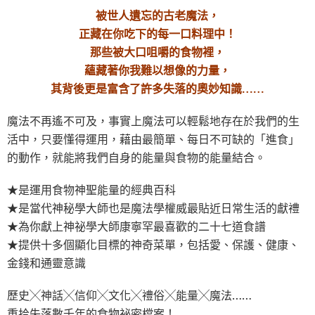
被世人遺忘的古老魔法，
正藏在你吃下的每一口料理中！
那些被大口咀嚼的食物裡，
蘊藏著你我難以想像的力量，
其背後更是富含了許多失落的奧妙知識……
魔法不再遙不可及，事實上魔法可以輕鬆地存在於我們的生
活中，只要懂得運用，藉由最簡單、每日不可缺的「進食」
的動作，就能將我們自身的能量與食物的能量結合。
★是運用食物神聖能量的經典百科
★是當代神秘學大師也是魔法學權威最貼近日常生活的獻禮
★為你獻上神祕學大師康寧罕最喜歡的二十七道食譜
★提供十多個顯化目標的神奇菜單，包括愛、保護、健康、
金錢和通靈意識
歷史╳神話╳信仰╳文化╳禮俗╳能量╳魔法……
重拾失落數千年的食物祕密檔案！