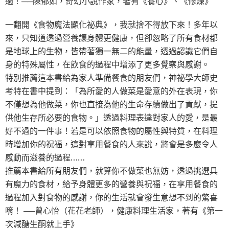
過！──陳郁如，奇幻小說作家，著有《養心》、《修煉》
一翻開《食物魔法顯化祕典》，我就捨不得放下來！多年以
來，只知道透過營養讓身體更健康，但卻忽略了所有食材都
是地球上的生物，皆帶著獨一無二的能量，透過認識它們自
身的特殊屬性，在飲食的過程中增添了更多覺察與感謝。
特別推薦這本書給為家人準備餐食的朋友們，神祕學大師史
考特在書中提到：「為所愛的人做菜是愛意的外在表現，你
不僅想為他做菜，你也直接為他的生命存續做出了貢獻，提
供他生存所必要的食物。」透過料理表達對家人的愛，是最
好不過的一件事！若是可以依照食物的屬性與特質，在料理
時增加你的祝福，這對享用餐食的人來說，將會是多麼令人
感動而滋養的過程……
推薦本書給所有朋友們，就算你不做菜也無妨，透過挑選具
有魔力的食材，給予身體更多的營養與祝福，在享用餐食的
過程加入對食物的感謝，你的生活就會發生意想不到的驚喜
唷！ ──曾心怡（花花老師），健康料理生活家，著有《第一
次減醣生酮就上手》