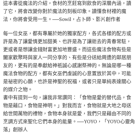
這本書從魔法的介紹，食材的烹飪寫到飲食的深層內涵，讀
了它，將會改變你對於魔法的刻板印象。讀懂食材裡的魔
法，你將會受用一生。──Sowil，占卜師、影片創作者
每一位女巫，都有專屬於她的獨家配方，各式各樣的配方或
許是為了讓愛情更加甜美、也許是為了讓逝去的青春常駐，
更或者是想讓金錢財富更加地豐盛。而這些魔法食物有些是
闔家歡聚時與家人一同分享的、有些是分送給周遭的鄰居朋
友的，更有的是奉獻給神祇誠心感謝祭神的。無論是哪一種
魔法食物的配方，都有女巫們虔誠的心意置放於其中，可能
是祕密的心願，也許是神聖的祝福，或者只是單純表達關心
的媒介之物。
書中有提到一句，讓我非常讚同：「食物是愛的替代品，食
物是藉口，食物是神明。」對我而言，食物就是大地之母送
給世間萬物的禮物，食物本身就是愛，我們只是藉由不同的
烹調方式來聖化它們本身的能量。──YOYO，「YOYO心靈角
落」創辦人