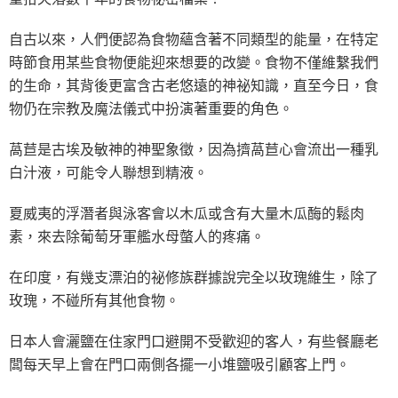
自古以來，人們便認為食物蘊含著不同類型的能量，在特定
時節食用某些食物便能迎來想要的改變。食物不僅維繫我們
的生命，其背後更富含古老悠遠的神祕知識，直至今日，食
物仍在宗教及魔法儀式中扮演著重要的角色。
萵苣是古埃及敏神的神聖象徵，因為擠萵苣心會流出一種乳
白汁液，可能令人聯想到精液。
夏威夷的浮潛者與泳客會以木瓜或含有大量木瓜酶的鬆肉
素，來去除葡萄牙軍艦水母螫人的疼痛。
在印度，有幾支漂泊的祕修族群據說完全以玫瑰維生，除了
玫瑰，不碰所有其他食物。
日本人會灑鹽在住家門口避開不受歡迎的客人，有些餐廳老
闆每天早上會在門口兩側各擺一小堆鹽吸引顧客上門。