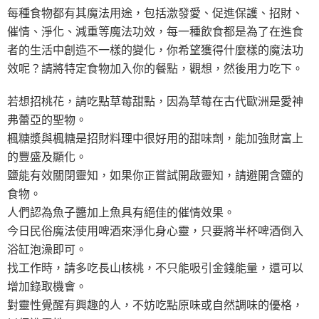
每種食物都有其魔法用途，包括激發愛、促進保護、招財、
催情、淨化、減重等魔法功效，每一種飲食都是為了在進食
者的生活中創造不一樣的變化，你希望獲得什麼樣的魔法功
效呢？請將特定食物加入你的餐點，觀想，然後用力吃下。
若想招桃花，請吃點草莓甜點，因為草莓在古代歐洲是愛神
弗蕾亞的聖物。
楓糖漿與楓糖是招財料理中很好用的甜味劑，能加強財富上
的豐盛及顯化。
鹽能有效關閉靈知，如果你正嘗試開啟靈知，請避開含鹽的
食物。
人們認為魚子醬加上魚具有絕佳的催情效果。
今日民俗魔法使用啤酒來淨化身心靈，只要將半杯啤酒倒入
浴缸泡澡即可。
找工作時，請多吃長山核桃，不只能吸引金錢能量，還可以
增加錄取機會。
對靈性覺醒有興趣的人，不妨吃點原味或自然調味的優格，