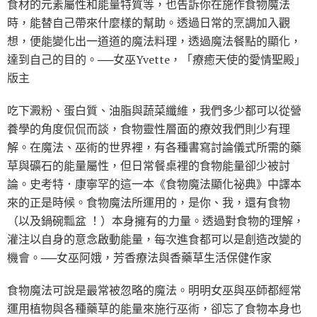
食材的元素屬性和能量特質等，也告訴你在施作食物魔法
時，能替自己帶來什麼樣的幫助。透過日常的烹調加入觀
想，便能變化出一道道的魔法料理，透過魔法餐點的顯化，
達到自己的目的。──女巫Yvette，「療癒天使的愛情聖殿」
版主
吃下澱粉、蛋白質、油脂與蔬菜纖維，我們多少都可以從營
養學的角度侃侃而談，食物靈性層面的療效我們則少有理
解。在魔法、巫術的世界裡，有各種書寫討論儀式所需的藥
草與礦石的能量屬性，但日常餐桌裡的食物能量卻少被討
論。史考特．康寧罕的這一本《食物魔法顯化祕典》中譯本
來的正是時候。食物魔法所運用的，是你、我，還有食物
（以及鍋碗瓢盆 ！）本身擁有的力量。透過對食物的理解，
灌注以自身的意念啟動能量，每次進食都可以是創造改變的
機會。──女巫阿娥，芳香療法與香藥草生活保健作家
食物魔法可說是最常被忽略的魔法。明明女巫與巫師都經常
運用植物與各種藥草的能量來施行巫術，卻忘了食物本身也