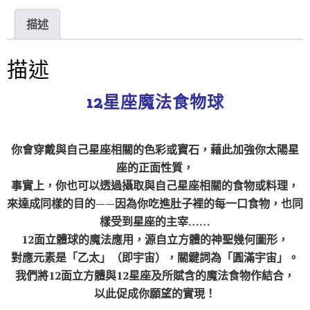
n
c
i
e
e
t
描述
b
t
o
e
o
r
描述
k
12星座魔法食物球
你會穿戴與自己星座相關的色彩或寶石，藉此加強你太陽星
座的正面性質，
事實上，你也可以透過攝取與自己星座相關的食物或料理，
來達成同樣的目的——因為你吃進肚子裡的每一口食物，也同
樣受到星座的主宰……
12面立體球的魔法應用，源自立方體的神聖幾何圖形，
對應元素是「乙太」（即宇宙），關鍵詞為「圓滿宇宙」。
我們將12面立方體與12星座及所賦含的魔法食物作結合，
以此促成你願望的實現！