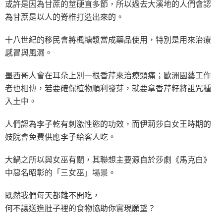
或許是因為甘蔗的莖硬直多節，所以過去大溪地的人們會認
為甘蔗是以人的脊椎打造出來的。
十八世紀的移民會將楓糖漿當成藥品使用，特別是用來治療
感冒與風濕。
墨西哥人會在耳朵上別一根香芹來治療頭痛；歐洲園藝工作
者也相傳，若要確保植物順利發芽，就要拿香芹籽將詛咒種
入土中。
人們認為李子乾有刺激性慾的功效，而伊莉莎白女王時期的
妓院會免費供應李子給客人吃。
大鍋之所以與女巫有關，其聯想主要源自於莎劇《馬克白》
中惡名昭彰的「三女巫」場景。
既然我們每天都離不開吃，
何不讓送進肚子裡的食物協助你實現願望？