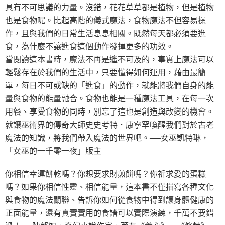
具有不可思議的力量。沒錯，花花草草都是植物，但是植物
也是食物呢。比起高階的儀式魔法，食物魔法不但容易操
作，且與我們的日常生活息息相關。既然每天都必須要進
食，為什麼不讓進食這個動作發揮更多的功效。
當閱讀這本書時，魔法不再是遙不可及的，事實上魔法可以
輕鬆存在於我們的生活中，只要懂得如何運用，藉由最簡
單，每日不可或缺的「進食」的動作，就能將我們自身的能
量與食物的能量融合。食物也能是一種魔法工具，在每一次
用餐、享受食物的同時，別忘了這也是創造與改變的機會。
就讓巫術界的傳奇大師史史考特．康寧罕喚醒我們對於古老
魔法的知識，將我們帶入魔法的世界吧。──女巫凱特琳，
「女巫的一千零一夜」版主
你相信幸運餅乾嗎？你想要求財煎餅嗎？你祈求愛的蛋糕
嗎？如果你相信性靈、相信能量，這本書不僅描寫各種文化
與食物的魔法關聯、告訴你如何從食物中得到讓身體健康的
正面能量，還有真實實用的食譜可以實際演練，千萬不要錯