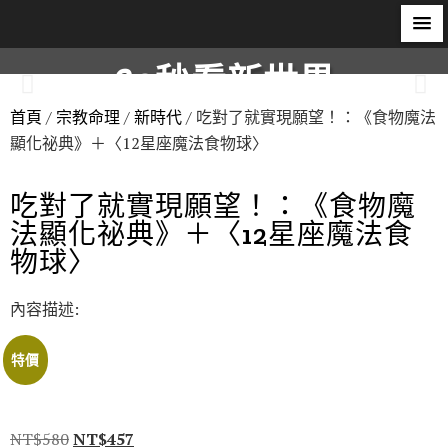
60秒看新世界
首頁
/
宗教命理
/
新時代
/ 吃對了就實現願望！：《食物魔法
柿子文化
顯化祕典》＋〈12星座魔法食物球〉
吃對了就實現願望！：《食物魔
法顯化祕典》＋〈12星座魔法食
物球〉
內容描述:
特價
NT$
580
NT$
457