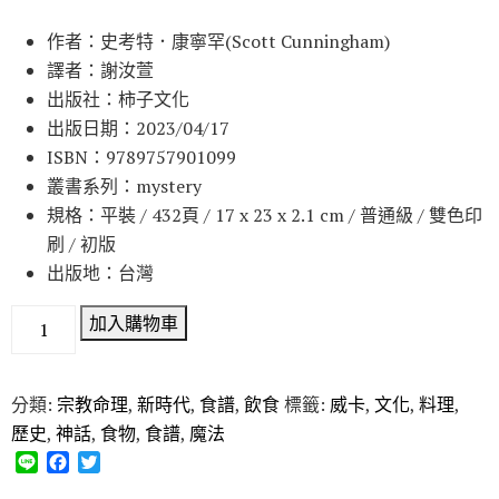
作者：史考特．康寧罕(Scott Cunningham)
譯者：謝汝萱
出版社：柿子文化
出版日期：2023/04/17
ISBN：9789757901099
叢書系列：mystery
規格：平裝 / 432頁 / 17 x 23 x 2.1 cm / 普通級 / 雙色印
刷 / 初版
出版地：台灣
加入購物車
分類:
宗教命理
,
新時代
,
食譜
,
飲食
標籤:
威卡
,
文化
,
料理
,
歷史
,
神話
,
食物
,
食譜
,
魔法
L
F
T
i
a
w