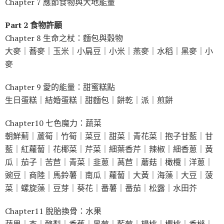
Chapter 7 應節食物與大地能量
Part 2 食物許願
Chapter 8 生命之杖：麵包與穀物
大麥｜蕎麥｜玉米｜小扁豆｜小米｜燕麥｜水稻｜黑麥｜小
麥
Chapter 9 愛的能量：甜蜜糕點
生日蛋糕｜結婚蛋糕｜甜麵包｜餅乾｜派｜煎餅
Chapter10 七色魔力：蔬菜
朝鮮薊｜蘆筍｜竹筍｜菜豆｜甜菜｜青花菜｜抱子甘藍｜甘
藍｜紅蘿蔔｜花椰菜｜芹菜｜細葉香芹｜辣椒｜細香蔥｜黃
瓜｜茄子｜苦苣｜青菜｜韭蔥｜萵苣｜蘑菇｜橄欖｜洋蔥｜
豌豆｜商陸｜馬鈴薯｜南瓜｜蘿蔔｜大黃｜海藻｜大豆｜菠
菜｜螺旋藻｜豆芽｜葵花｜番薯｜番茄｜松露｜水田芥
Chapter11 脫胎換骨：水果
蘋果｜杏｜酪梨｜香蕉｜黑莓｜藍莓｜楊桃｜櫻桃｜香櫞｜