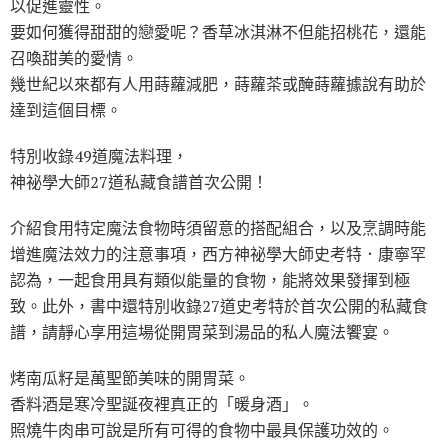
以促進靈性。
要如何獲得甜甜的戀愛呢？香草冰淇淋不但能招桃花，還能
召喚甜美的愛情。
幾世紀以來都有人用蒔蘿減肥，蒔蘿茶或醃蒔蘿據說有助於
達到這個目標。
特別收錄49道魔法料理，
神祕學大師27道私藏食譜首次公開！
介紹食用特定魔法食物時須留意的搭配組合，以及烹調時能
增進魔法效力的注意事項，西方神祕學大師史考特．康寧罕
認為，一起食用具有類似能量的食物，能將效果發揮到極
致。此外，書中還特別收錄27道史考特於首次公開的私藏食
譜，請靜心享用這場從開胃菜到湯品的私人魔法饗宴。
烤南瓜籽是萬聖節美味的開胃菜。
香料酒是寒冷聖誕夜裡真正的「暖身酒」。
照燒牛肉串可說是所有可得的食物中最具保護功效的。