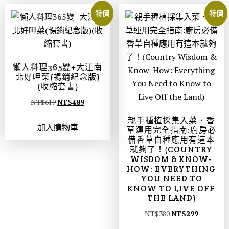
特價
特價
懶人料理365變+大江南
北好呷菜(暢銷紀念版)
(收縮套書)
NT$
619
NT$
489
親手種植採集入菜．香
加入購物車
草運用完全指南:廚房必
備香草自種應用有這本
就夠了！(COUNTRY
WISDOM & KNOW-
HOW: EVERYTHING
YOU NEED TO
KNOW TO LIVE OFF
THE LAND)
NT$
380
NT$
299