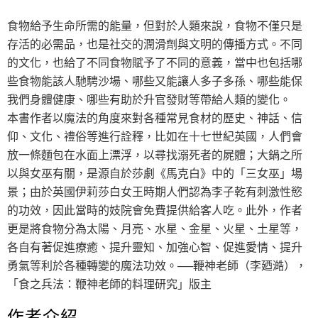
食物給予生命所需的能量，但對於人類來說，食物不僅只是
存活的必需品，也是社交的潤滑劑與文明的傳播方式。不同
的文化，也給了不同食物賦予了不同的意義，當中也包括哪
些食物能該人馳騁沙場、哪些又能讓人多子多孫、哪些能保
我們身體健康、哪些有助於升官發財等帶給人類的變化。
本書作者以魔法的角度來對各種常見食材的歷史、神話、信
仰、文化、禮俗等進行詮釋，比如在十七世紀英國，人們會
放一條麵包在水面上漂浮，以尋找溺死者的屍體；大鍋之所
以與女巫有關，是源自於莎劇《馬克白》中的「三女巫」場
景；由於英國伊莉莎白女王時期人們認為李子乾有刺激性慾
的功效，因此當時的妓院會免費提供給客人吃。此外，作者
更是將食物分為太陽、月亮、水星、金星、火星、土星等，
各自有著促進療癒、提升靈知、加強心智、促進愛情、提升
勇氣等利於各種轉變的魔法功效。──鞭神老師（李廼澔），
「食之兵法：鞭神老師的料理研究」版主
作者介紹