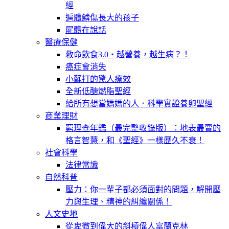
經
遍體鱗傷長大的孩子
屍體在說話
醫療保健
救命飲食3.0‧越營養，越生病？！
癌症會消失
小蘇打的驚人療效
全新低醣燃脂聖經
給所有想當媽媽的人．科學實證養卵聖經
商業理財
窮理查年鑑（最完整收錄版）：地表最賣的
格言智慧，和《聖經》一樣歷久不衰！
社會科學
法律常識
自然科普
壓力：你一輩子都必須面對的問題，解開壓
力與生理、精神的糾纏關係！
人文史地
從卑微到偉大的斜槓偉人富蘭克林