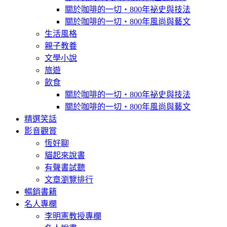
關於咖啡的一切‧800年祕史與技法
關於咖啡的一切‧800年風尚與藝文
生活風格
親子教養
文學小說
旅遊
飲食
關於咖啡的一切‧800年祕史與技法
關於咖啡的一切‧800年風尚與藝文
精選笑話
影音觀賞
恆好聊
貓起來說書
有聲書試聽
文章瀏覽排行
暢銷書籍
名人專欄
李明憲教授專欄