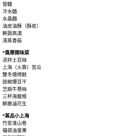
發麵
冷水麵
水晶麵
油皮油酥（酥皮）
鮮蔬高湯
清蒸香菇
*風華開味菜
涼拌土豆絲
上海（火靠）苦瓜
雙冬燴烤麩
豉椒爆豆干
芝麻牛蒡絲
三杯海龍根
鮮脆滷花生
*蒸品小上海
竹笙淮山卷
福袋油皇果