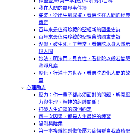
神靈臺灣•第一本親近神明的小百科
我在人間的靈界事件簿
娑婆，從出生到成道，看佛陀在人間的經典
傳奇
百年來最值得珍藏的聖經新約圖畫史詩
百年來最值得珍藏的聖經舊約圖畫史詩
涅槃，破生死，了無常，看佛陀以身入滅示
現人間
妙法，明法門，見真性，看佛陀以般若智慧
滌淨凡塵
度化，行遍十方世界，看佛陀遊化人間的故
事
心理勵志
壓力：你一輩子都必須面對的問題，解開壓
力與生理、精神的糾纏關係！
打破人生幻鏡的四個約定
每一次因果，都是人生最好的練習
陽剛與陰柔
第一本複雜性創傷後壓力症候群自我療癒聖