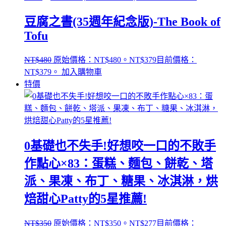
豆腐之書(35週年紀念版)-The Book of
Tofu
NT$
480
原始價格：NT$480。
NT$
379
目前價格：
NT$379。
加入購物車
特價
0基礎也不失手!好想咬一口的不敗手
作點心×83：蛋糕、麵包、餅乾、塔
派、果凍、布丁、糖果、冰淇淋，烘
焙甜心Patty的5星推薦!
NT$
350
原始價格：NT$350。
NT$
277
目前價格：