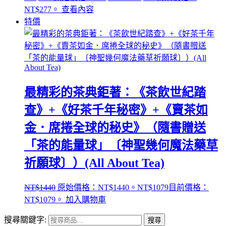
NT$277。
查看內容
特價
最精彩的茶典鉅著：《茶飲世紀踏
查》+《好茶千年秘密》+《賣茶如
金．席捲全球的秘史》（隨書贈送
「茶的能量球」〔神聖幾何魔法藥草
祈願球〕）(All About Tea)
NT$
1440
原始價格：NT$1440。
NT$
1079
目前價格：
NT$1079。
加入購物車
搜尋關鍵字:
搜尋