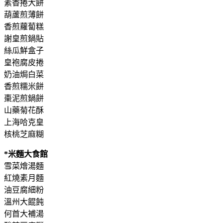
素香捲大餅
葫蘆煎薄餅
香煎蘿蔔糕
謝皇煎鍋貼
絲瓜鮮盒子
皇袍腐皮捲
奶油焗白菜
香煎糯米餅
棗泥煎鍋餅
山藥菊花酥
上海哈克皇
核桃芝麻糊
*米麵大食館
雪菜燴湯麵
紅燒素月麵
油豆腐細粉
溫州大餛飩
何首大補湯