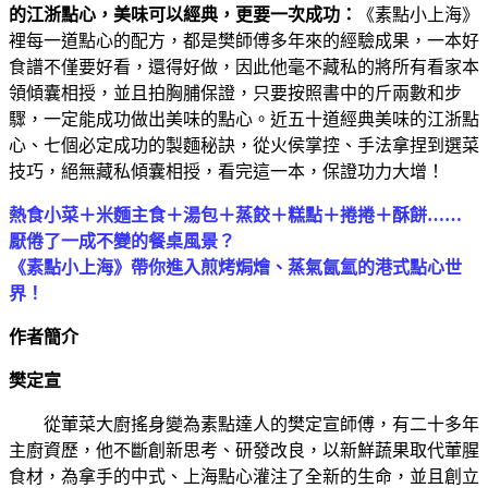
的江浙點心，美味可以經典，更要一次成功：
《素點小上海》
裡每一道點心的配方，都是樊師傅多年來的經驗成果，一本好
食譜不僅要好看，還得好做，因此他毫不藏私的將所有看家本
領傾囊相授，並且拍胸脯保證，只要按照書中的斤兩數和步
驟，一定能成功做出美味的點心。近五十道經典美味的江浙點
心、七個必定成功的製麵秘訣，從火侯掌控、手法拿捏到選菜
技巧，絕無藏私傾囊相授，看完這一本，保證功力大增！
熱食小菜＋米麵主食＋湯包＋蒸餃＋糕點＋捲捲＋酥餅……
厭倦了一成不變的餐桌風景？
《素點小上海》帶你進入煎烤焗燴、蒸氣氤氳的港式點心世
界！
作者簡介
樊定宣
從葷菜大廚搖身變為素點達人的樊定宣師傅，有二十多年
主廚資歷，他不斷創新思考、研發改良，以新鮮蔬果取代葷腥
食材，為拿手的中式、上海點心灌注了全新的生命，並且創立