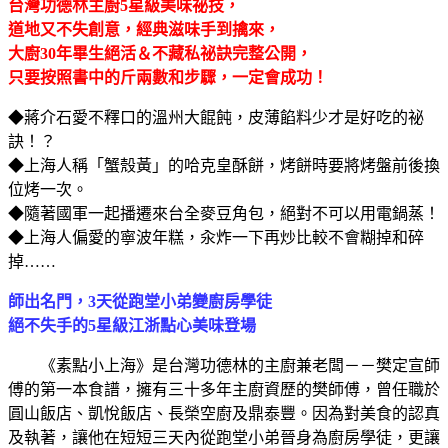
台灣功德林主廚5星級美味祕技，
道地又不失創意，經典滋味手到擒來，
大廚30年畢生絕活＆不藏私祕訣完整公開，
只要按照書中的斤兩數和步驟，一定會成功！
◆蔣介石愛不釋口的溫州大餛飩，皮薄餡料少才是好吃的祕
訣！？
◆上海人稱「蟹殼黃」的哈克皇酥餅，烤餅時要將烤盤前後換
位烤一次。
◆隨著國軍一起播遷來台全麥豆角包，絕對不可以用電鍋蒸！
◆上海人偏愛的寧波年糕，汆炸一下再炒比較不會糊掉和碎
掉……
師出名門，3天從跑堂小弟變廚房學徒
絕不失手的5星級江浙點心美味登場
《素點小上海》是台灣功德林的主廚兼老闆－－樊定宣師
傅的第一本食譜，擁有三十多年主廚資歷的樊師傅，曾任職於
圓山飯店、凱悅飯店、長榮空廚及鼎泰豐。因為對美食的認真
及執著，讓他在短短三天內從跑堂小弟晉身為廚房學徒，更讓