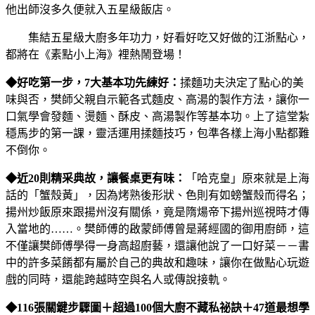
他出師沒多久便就入五星級飯店。
集結五星級大廚多年功力，好看好吃又好做的江浙點心，
都將在《素點小上海》裡熱鬧登場！
◆好吃第一步，7大基本功先練好：
揉麵功夫決定了點心的美
味與否，樊師父親自示範各式麵皮、高湯的製作方法，讓你一
口氣學會發麵、燙麵、酥皮、高湯製作等基本功。上了這堂紮
穩馬步的第一課，靈活運用揉麵技巧，包準各樣上海小點都難
不倒你。
◆近20則精采典故，讓餐桌更有味：
「哈克皇」原來就是上海
話的「蟹殼黃」，因為烤熟後形狀、色則有如螃蟹殼而得名；
揚州炒飯原來跟揚州沒有關係，竟是隋煬帝下揚州巡視時才傳
入當地的……。樊師傅的啟蒙師傅曾是蔣經國的御用廚師，這
不僅讓樊師傅學得一身高超廚藝，還讓他說了一口好菜－－書
中的許多菜餚都有屬於自己的典故和趣味，讓你在做點心玩遊
戲的同時，還能跨越時空與名人或傳說接軌。
◆116張關鍵步驟圖＋超過100個大廚不藏私祕訣＋47道最想學