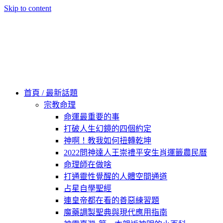
Skip to content
60秒看新世界
柿子文化
首頁 / 最新話題
宗教命理
命運最重要的事
打破人生幻鏡的四個約定
神啊！教我如何扭轉乾坤
2022問神達人王崇禮平安生肖運籤農民曆
命理師在做啥
打通靈性覺醒的人體空間通道
占星自學聖經
連皇帝都在看的善惡練習題
魔藥調製聖典與現代應用指南