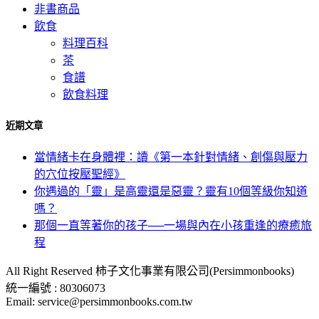
非書商品
飲食
料理百科
茶
食譜
飲食料理
近期文章
當情緒卡在身體裡：讀《第一本針對情緒、創傷與壓力
的穴位按壓聖經》
你遇過的「靈」是高靈還是惡靈？靈有10個等級你知道
嗎？
那個一直等著你的孩子──一場與內在小孩重逢的療癒旅
程
All Right Reserved 柿子文化事業有限公司(Persimmonbooks)
統一編號 : 80306073
Email: service@persimmonbooks.com.tw