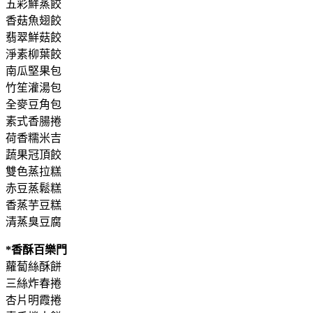
五彩鮮蒸餃
香菇魚翅餃
翡翠鮮菇餃
淨素柳葉餃
南瓜堅果包
竹笙灌湯包
全麥豆角包
素式香腸捲
荷香糯米吉
蔬果冠頂餃
雙色蒸拉糕
赤豆蒸鬆糕
香蒸芋豆糕
清蒸臭豆腐
*香酥百樂門
蘿蔔絲酥餅
三絲炸春捲
杏片明霞捲