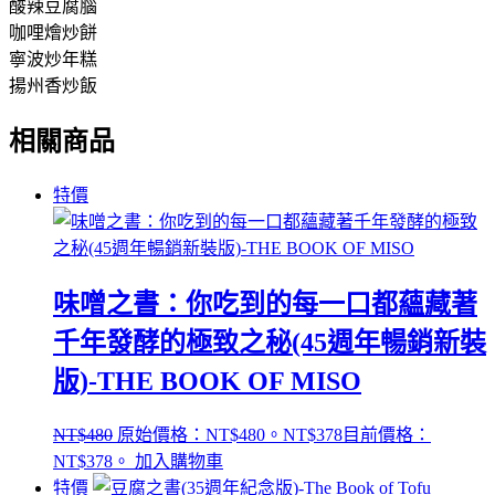
酸辣豆腐腦
咖哩燴炒餅
寧波炒年糕
揚州香炒飯
相關商品
特價
味噌之書：你吃到的每一口都蘊藏著
千年發酵的極致之秘(45週年暢銷新裝
版)-THE BOOK OF MISO
NT$
480
原始價格：NT$480。
NT$
378
目前價格：
NT$378。
加入購物車
特價