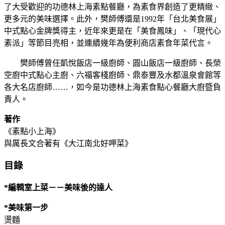
了大受歡迎的功德林上海素點餐廳，為素食界創造了更精緻、
更多元的美味選擇。此外，樊師傅還是1992年「台北美食展」
中式點心金牌獎得主，近年來更是在「美食鳳味」、「現代心
素派」等節目亮相，並連續幾年為便利商店素食年菜代言。
樊師傅曾任凱悅飯店一級廚師、圓山飯店一級廚師、長榮
空廚中式點心主廚、六福客棧廚師、鼎泰豐及水都溫泉會館等
各大名店廚師……，如今是功德林上海素食點心餐廳大廚暨負
責人。
著作
《素點小上海》
與厲長文合著有《大江南北好呷菜》
目錄
*編輯室上菜－－美味後的達人
*美味第一步
燙麵