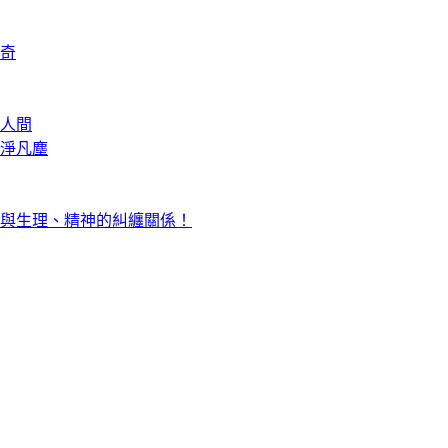
奇
人間
淨凡塵
與生理、精神的糾纏關係！