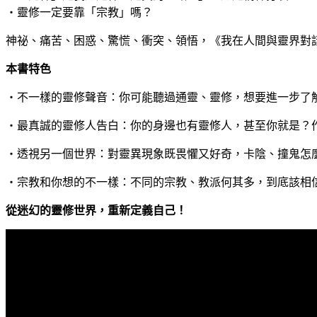
‧靈修一定要靠「宗教」嗎？
神祕、痛苦、困惑、驚慌、衝突、領悟，《我在人間與靈界對
本書特色
‧不一樣的靈修聲音：你可能聽過通靈、靈修，想要進一步了
‧最真誠的靈修人告白：你的身邊也有靈修人，甚至你就是？
‧透視另一個世界：對靈異現象既畏懼又好奇，卡陰、撞鬼怎
‧宗教和你想的不一樣：不同的宗教、教派何其多，到底該相
從迷幻的靈修世界，重新定義自己！