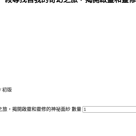
 / 初版
之旅，揭開啟靈和靈修的神祕面紗 數量