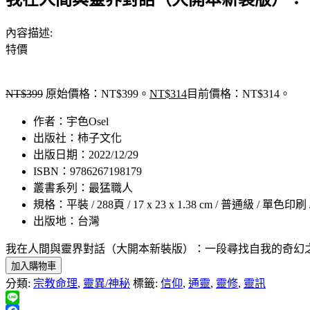
內容描述:
特價
NT$
399
原始價格：NT$399。
NT$
314
目前價格：NT$314。
作者：宇色Osel
出版社：柿子文化
出版日期：2022/12/29
ISBN：9786267198179
叢書系列：最猛職人
規格：平裝 / 288頁 / 17 x 23 x 1.38 cm / 普通級 / 單色印刷
出版地：台灣
我在人間與靈界對話（大開本新裝版）：一段尋找自我的奇幻
加入購物車
分類:
宗教命理
,
靈異/神秘
標籤:
信仰
,
通靈
,
靈修
,
靈訊