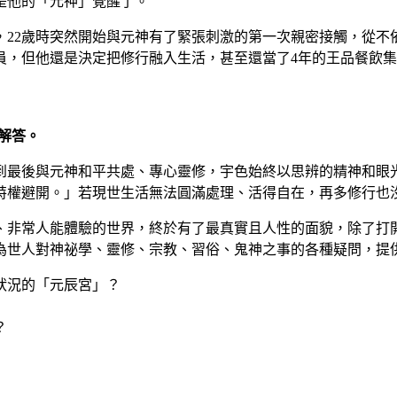
是他的「元神」覺醒了。
22歲時突然開始與元神有了緊張刺激的第一次親密接觸，從不
員，但他還是決定把修行融入生活，甚至還當了4年的王品餐飲
解答。
到最後與元神和平共處、專心靈修，宇色始終以思辨的精神和眼
特權避開。」若現世生活無法圓滿處理、活得自在，再多修行也
、非常人能體驗的世界，終於有了最真實且人性的面貌，除了打
為世人對神祕學、靈修、宗教、習俗、鬼神之事的各種疑問，提
狀況的「元辰宮」？
？