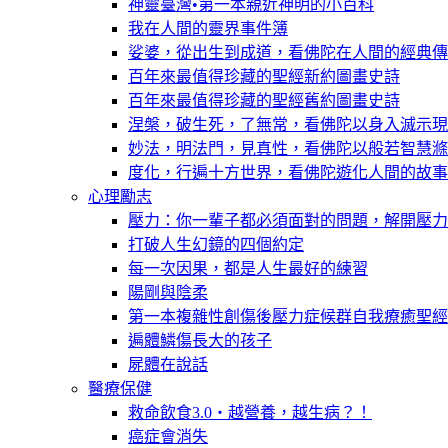
神靈臺灣•第一本親近神明的小百科
我在人間的靈界事件簿
娑婆，從出生到成道，看佛陀在人間的經典傳
百年來最值得珍藏的聖經新約圖畫史詩
百年來最值得珍藏的聖經舊約圖畫史詩
涅槃，破生死，了無常，看佛陀以身入滅示現
妙法，明法門，見真性，看佛陀以般若智慧滌
度化，行遍十方世界，看佛陀遊化人間的故事
心理勵志
壓力：你一輩子都必須面對的問題，解開壓力
打破人生幻鏡的四個約定
每一次因果，都是人生最好的練習
陽剛與陰柔
第一本複雜性創傷後壓力症候群自我療癒聖經
遍體鱗傷長大的孩子
屍體在說話
醫療保健
救命飲食3.0‧越營養，越生病？！
癌症會消失