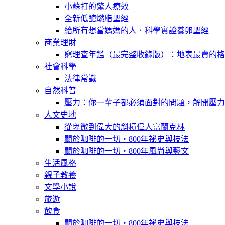
小蘇打的驚人療效
全新低醣燃脂聖經
給所有想當媽媽的人．科學實證養卵聖經
商業理財
窮理查年鑑（最完整收錄版）：地表最賣的格
社會科學
法律常識
自然科普
壓力：你一輩子都必須面對的問題，解開壓力
人文史地
從卑微到偉大的斜槓偉人富蘭克林
關於咖啡的一切‧800年祕史與技法
關於咖啡的一切‧800年風尚與藝文
生活風格
親子教養
文學小說
旅遊
飲食
關於咖啡的一切‧800年祕史與技法