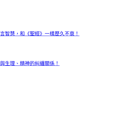
言智慧，和《聖經》一樣歷久不衰！
與生理、精神的糾纏關係！