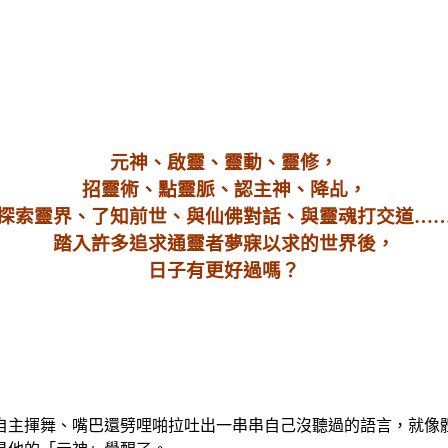
元神、啟靈、靈動、靈修，
招靈術、點靈脈、認主神、降乩，
探索靈界、了知前世、與仙佛對話、與靈魂打交道…
踏入許多追求通靈者夢寐以求的世界後，
日子有更好過嗎？
自主揮舞、嘴巴還劈哩啪拉吐出一串串自己沒聽過的語言，就像