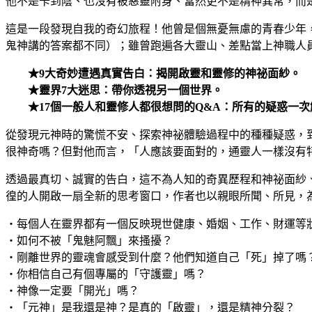
他不是卡到陰、也沒有被惡靈附身、當然更不是精神異常，而
這是一段發現自我的奇幻旅程！他曾是個無憂無慮的青春少年，
鬼神講的答案都不同）；雖曾跑遍各大靈山、差點當上神職人
★9大奇妙遭遇真實告白：揭開啟靈和靈修的神祕面紗。
★靈界7大迷思：帶你透視另一個世界。
★17個一般人和靈修人都很想問的Q&A：所有的疑惑一次
從發現元神時的驚慌不安、探索神祕體驗過程中的種種疑惑，
很神奇嗎？但對他而言，「人應該要面對的，通靈人一樣沒有
透過最真切、誠實的告白，這不為人知的奇異歷程和神祕面紗
徨的人開啟一扇全新的思考窗口，作者也以親眼所聞、所見，
‧每個人在靈界都有一個反映現世健康、婚姻、工作、財運等
‧如何不被「鬼魅阿飄」來搔擾？
‧剛離世界的靈魂會感受到什麼？他們知道自己「死」掉了嗎
‧你相信自己有個專屬的「守護靈」嗎？
‧神像一定要「開光」嗎？
‧「元神」是我還是神？是真的「啟靈」，還是精神分裂？