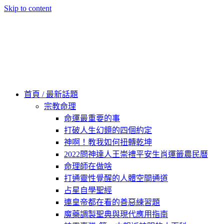
Skip to content
60秒看新世界
柿子文化
首頁 / 最新話題
宗教命理
命運最重要的事
打破人生幻鏡的四個約定
神啊！教我如何扭轉乾坤
2022問神達人王崇禮平安生肖運籤農民曆
命理師在做啥
打通靈性覺醒的人體空間通道
占星自學聖經
連皇帝都在看的善惡練習題
魔藥調製聖典與現代應用指南