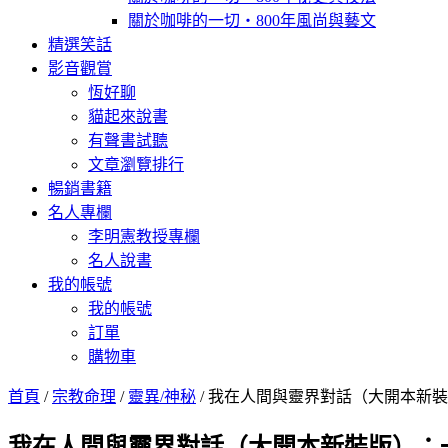
關於咖啡的一切‧800年風尚與藝文
精選笑話
影音觀賞
恆好聊
貓起來說書
有聲書試聽
文章瀏覽排行
暢銷書籍
名人專欄
李明憲教授專欄
名人說書
我的帳號
我的帳號
訂單
購物車
首頁
/
宗教命理
/
靈異/神秘
/ 我在人間與靈界對話（大開本新
我在人間與靈界對話（大開本新裝版）：