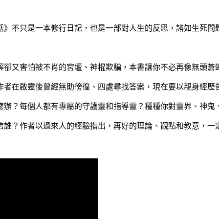
話》不只是一本修行日記，也是一部對人生的反思，諸如生死問
解卻又害怕被不肖的宮壇、神棍欺騙，本書讓你不必再像無頭蒼
作者在啟靈後曾經無助徬徨、四處尋找答案，現在要以親身經歷告
麼辦？每個人都有專屬的守護靈和指導靈？種種你對靈界、神鬼
信誰？作者以過來人的經驗指出，再好的理論、觀點和教意，一