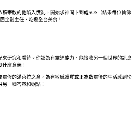
依賴宗教的他陷入慌亂，開始求神問卜到處SOS（結果每位仙佛
集團企劃主任，吃遍全台美食！
光來研究和看待。你認為有靈通能力、能接收另一個世界的訊息
沒什麼意義！
開靈修的潘朵拉之盒，為有敏感體質或正為啟靈後的生活感到徬
供另一種答案和觀點：