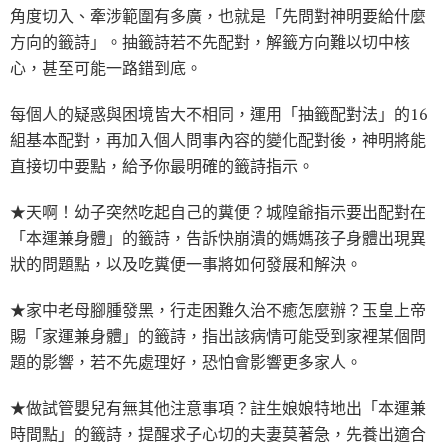
角度切入、牽涉範圍有多廣，也就是「先問對神明要給什麼
方向的籤詩」。抽籤詩若不先配對，解籤方向難以切中核
心，甚至可能一路錯到底。
每個人的疑惑與困境皆大不相同，運用「抽籤配對法」的16
組基本配對，再加入個人問事內容的變化配對後，神明將能
直接切中要點，給予你最明確的籤詩指示。
★天啊！幼子突然吃起自己的糞便？城隍爺指示要出配對在
「本運兼身體」的籤詩，告訴快崩潰的媽媽孩子身體出現異
狀的問題點，以及吃糞便一事將如何發展和解決。
★家中老母腳腫發黑，行走困難久治不癒怎麼辦？玉皇上帝
賜「家運兼身體」的籤詩，指出該病情可能受到家裡某個問
題的影響，若不先處理好，恐怕會影響更多家人。
★做試管嬰兒有無其他注意事項？註生娘娘特地出「本運兼
時間點」的籤詩，提醒求子心切的夫妻莫著急，先養出適合