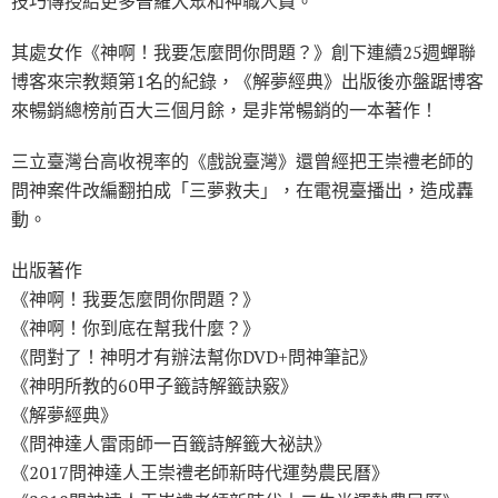
技巧傳授給更多普羅大眾和神職人員。
其處女作《神啊！我要怎麼問你問題？》創下連續25週蟬聯
博客來宗教類第1名的紀錄，《解夢經典》出版後亦盤踞博客
來暢銷總榜前百大三個月餘，是非常暢銷的一本著作！
三立臺灣台高收視率的《戲說臺灣》還曾經把王崇禮老師的
問神案件改編翻拍成「三夢救夫」，在電視臺播出，造成轟
動。
出版著作
《神啊！我要怎麼問你問題？》
《神啊！你到底在幫我什麼？》
《問對了！神明才有辦法幫你DVD+問神筆記》
《神明所教的60甲子籤詩解籤訣竅》
《解夢經典》
《問神達人雷雨師一百籤詩解籤大祕訣》
《2017問神達人王崇禮老師新時代運勢農民曆》