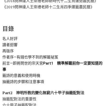
《2018問神達人王崇禮老師新時代十二生肖運勢農民曆》
《2019問神達人王崇禮老師十二生肖四季運籤農民曆》
目錄
名人好評
讀者迴響
再版序
作者序―有錢也學不到的解籤祕笈
前言―即將問世的宗天宮
Part1 精準解籤前你一定要知道的
事
籤詩的意義和使用時機
抽籤詩的步驟和注意事項
Part2 神明所教的變化無窮六十甲子抽籤配對法
抽籤配對法的重要性
六十甲子抽籤配對法