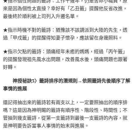
★指示個性問題的籤詩：工作十幾年，仍是苦命小職員，原
來是因為個性太直接？幸好有「乙丑籤」提醒他反省改進，
最後終於順利被上司列入升遷名單。
★指示時機不對的籤詩：猶豫該不該調派到大陸的先生，透
過「甲戌籤」的提醒得知妻子懷孕，應該留在身邊照料。
★指示欠點的籤詩：頭痛經年未癒的媽媽，經過「丙午籤」
的提醒發現祖先風水出問題，改善風水後，頭痛問題也跟著
好轉。
神授祕訣3〉籤詩排序的潛規則→依照籤詩先後順序了解
事情的進展
還記得抽出來的籤詩若有兩支以上，一定要照抽出的順序排
嗎？這是因為神明賜的籤詩有順序性、階段性、時間性；不
管抽到幾支籤詩，從第一支籤詩到最後一支籤詩的內容，就
是神明要告訴當事人事情的始末與進展。