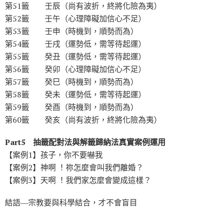
第51籤 壬辰（尚有波折，終將化險為夷）
第52籤 壬午（心理障礙加信心不足）
第53籤 壬申（時機到，順勢而為）
第54籤 壬戌（運勢低，需等待起運）
第55籤 癸丑（運勢低，需等待起運）
第56籤 癸卯（心理障礙加信心不足）
第57籤 癸巳（時機到，順勢而為）
第58籤 癸未（運勢低，需等待起運）
第59籤 癸酉（時機到，順勢而為）
第60籤 癸亥（尚有波折，終將化險為夷）
Part5 抽籤配對法與解籤歸納法真實案例運用
【案例1】孩子，你不要嚇我
【案例2】神啊 ！祢怎麼會叫我們離婚？
【案例3】天啊 ！我們家怎麼會變成這樣？
結語―宗教要與科學結合，才不會盲目