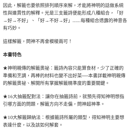
因此，解籤也要依照排列順序來解，才能將神明的話做系統
性與連貫性的解釋。光是三支籤詩便能形成八種組合，「好
→好→不好」、「好→不好→好」……每種組合透露的神意各
有巧妙。
這樣解籤，問神不再會模稜兩可！
本書特色
★神明親傳的解籤奧祕：籤詩內容只能算食材，少了正確的
準備和烹調，再棒的材料也變不出好菜──本書詳載神明親傳
的解籤奧祕、解開所有掌握解籤精準度的重要關鍵。
★16大抽籤配對法：讓你在抽籤詩前，就預先得知神明想指
引哪方面的問題，解籤方向不走偏，問神超神準。
★10大解籤歸納法：根據籤詩所屬的類型，得知神明主要想
表達什麼，以及該如何解套。