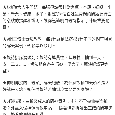
★速解8大人生問題：每張籤詩都針對家運、本運、姻緣、事
業、學業、健康、求子、財運等8個百姓最常問的問題進行言
簡意賅的提醒和說明，讓你迅速明白籤詩指示了什麼重要關
鍵。
★9個王博士實境教學：每1種歸納法搭配1種不同的問事場景
的解籤案例，輕鬆學以致用。
★籤詩排序潛規則：籤詩有連貫性、階段性，抽到一支、二
支、三支……，解法組合各有巧妙，學會了，籤詩解讀更完
整。
★神明傳授的「籤頭」解籤絕竅：為什麼說抽到籤頭不是大
好就是大壞？賜個性籤詩若抽到籤頭又要怎麼解？
★3段精采、曲折又感人的問神實例：多年不孕被仙姑勸離
婚？外靈入侵神像導致車禍……隨著情節拆解出正確的問事步
驟，邊看故事邊長知識。