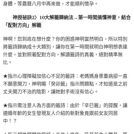
身體，等農曆八月中再來做，才能順利懷孕。
神授祕訣2〉10大解籤歸納法→第一時間搞懂神意，結合
「配對方向」解籤
神啊！您到底在想什麼？你的困惑神明當然明白，所以特別
將籤詩歸納成十大類別，讓你在第一時間就明白神明想表達
什麼，並對照著配對方向，解讀籤詩的真義，絕對精準無
比。
★指示心理障礙加信心不足的籤詩：老媽媽身患重病卻一直
不願意開刀，神明賜「癸卯籤」指示問題點，才知道是之前
丈夫開刀不治的陰影，讓她對手術沒有信心。
★指示需注意人為方面的籤詩：由於「辛巳籤」的提醒，讓
適婚年齡的女生發現友人介紹的新對象竟跟前女友同居
中！？