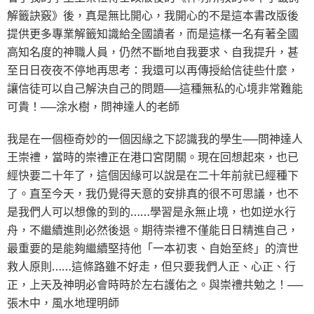
解籤訣竅》後，真是無比開心，我開心的不是這本書改版後
提供更多專業解籤知識給全國讀者，而是這樣一名有著全國
高知名度的神職人員，仍然不斷地自我要求、自我提升，甚
至日日夜夜不停地再思考：我還可以再傳授給信徒些什麼，
讓信徒可以自己解決自己的問題──這種無私的心境非常難能
可貴！──涂水樹，問神達人的老師
我是在一個極奇妙的一個因緣之下認識我的學生──問神達人
王崇禮，當時的崇禮正在港口宮閉關。現在回想起來，也已
經快要二十年了，這個因緣可以說是在二十年前就已經種下
了。直至今天，我仍覺得天意的安排真的很不可思議，也不
是我們人可以想像的到的……學習是永無止境，也如逆水行
舟，不繼續進則必然後退。期待崇禮不僅能日日精進自己，
最重要的是能夠繼續堅持他「一本初衷、自始至終」的濟世
救人原則……這條路雖不好走，但只要我們人正、心正、行
正，上天及神明必會時時於左右護佑之。與崇禮共勉之！──
張木中，風水地理明師