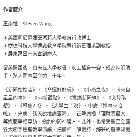
作者簡介
王崇禮 Steven Wang
＊美國明尼蘇達聖瑪莉大學教育行政博士
＊樹德科技大學通識教育學院暨行銷管理系副教授
＊屏東萬巒宗天宮創辦人
留美歸國後，白天在大學教書，晚上搖身一變，成為神明助
手，幫人問事至今逾二十年。
《新聞挖挖哇》、《命運好好玩》、《小燕之夜》、《來自
星星的事》、《54新觀點》、《驚爆新聞線》、《突發琪
想》、《聚焦2.0》、《大學生了沒》、中廣「媒事來哈
啦」、央廣「談天說地講臺灣」、正聲廣播「理財我最大」
等媒體爭相專訪、邀約的問神達人。此外，也常受邀至全國
各大廟宇巡迴教學演講，把擲杯、解籤詩、解夢的邏輯知識