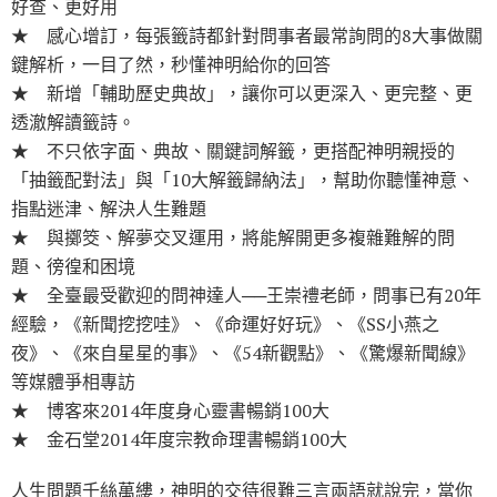
好查、更好用
★ 感心增訂，每張籤詩都針對問事者最常詢問的8大事做關
鍵解析，一目了然，秒懂神明給你的回答
★ 新增「輔助歷史典故」，讓你可以更深入、更完整、更
透澈解讀籤詩。
★ 不只依字面、典故、關鍵詞解籤，更搭配神明親授的
「抽籤配對法」與「10大解籤歸納法」，幫助你聽懂神意、
指點迷津、解決人生難題
★ 與擲筊、解夢交叉運用，將能解開更多複雜難解的問
題、徬徨和困境
★ 全臺最受歡迎的問神達人──王崇禮老師，問事已有20年
經驗，《新聞挖挖哇》、《命運好好玩》、《SS小燕之
夜》、《來自星星的事》、《54新觀點》、《驚爆新聞線》
等媒體爭相專訪
★ 博客來2014年度身心靈書暢銷100大
★ 金石堂2014年度宗教命理書暢銷100大
人生問題千絲萬縷，神明的交待很難三言兩語就說完，當你