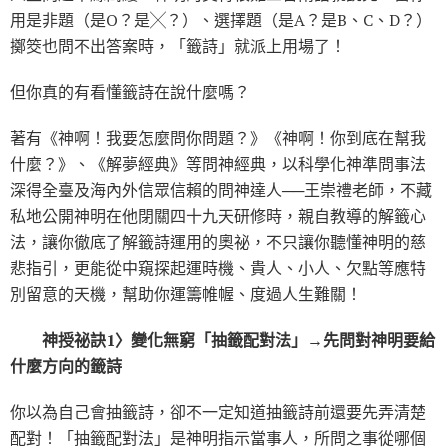
用是非題（是O？是╳？）、選擇題（是A？是B、C、D？）
擲筊也問不出答案時，「籤詩」就派上用場了！
但你真的有看懂籤詩在說什麼嗎？
著有《神啊！我要怎麼問你問題？》《神啊！你到底在幫我
什麼？》、《解夢經典》等問神經典，以科學化神準問事法
深得全臺及海內外信眾信賴的問神達人──王崇禮老師，不藏
私地公開神明在他閉關四十九天研修時，親自教導的解籤心
法，讓你徹底了解籤詩運用的奧祕，不只讓你聽懂神明的慈
悲指引，更能從中窺探起運時機、貴人、小人、欠點等應特
別留意的天機，幫助你運籌帷幄、度過人生難關！
神授祕訣1〉變化無窮「抽籤配對法」→先問對神明要給
什麼方向的籤詩
你以為自己會抽籤詩，卻不一定知道抽籤詩前還要先弄清楚
配對！「抽籤配對法」是神明指示當事人，所問之事從哪個