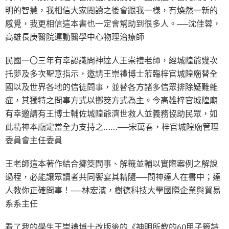
明的智慧，我相信大家閱讀之後會跟我一樣，有煥然一新的
感覺，我更相信這本書也一定會幫助到很多人。──沈佳蓉，
高雄長庚醫院運動醫學中心物理治療師
民國一〇三年有幸認識問神達人王崇禮老師，經城隍爺幾次
托夢及多次聖意指示，邀請王崇禮博士蒞臨梓官城隍廟替全
國以及世界各地的信徒問事，並替各方諸多信眾排除疑難雜
症，其獨特之問事方式以擲筊方式為主。今高雄梓官城隍廟
有幸邀請有王博士輔佐城隍爺濟世救人並義務協助民眾，如
此精神本廟定當全力支持之……──宋萬春，梓官城隍廟管理
委員會主任委員
王老師這本著作結合擲筊問事、解籤並輔以實際案例之解說
過程，必能讓眾讀者共同饗宴其精隨──問神達人在書中；達
人教你正確問事！──林宏濱，樹德科技大學國際企業與貿易
系系主任
看了我的學生王崇禮博士改版後的《神明所教的60甲子籤詩