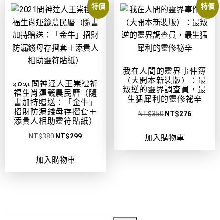
特價
特價
我在人間的靈界事件簿
（大開本新裝版）：最
2021問神達人王崇禮祈
叛逆的靈界調查員，最
福生肖運籤農民曆（隨
生猛犀利的靈修祕辛
書加持贈送：「金牛」
招財防漏錢母存摺套＋
NT$
350
NT$
276
添貴人相助靈符貼紙）
NT$
380
NT$
299
加入購物車
加入購物車