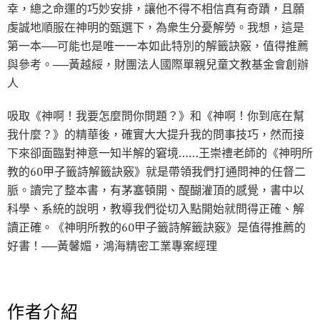
幸，總之命運的巧妙安排，讓他不得不相信真有奇蹟，且願
虔誠地順服在神明的甄選下，為衆生分憂解勞。我想，這是
第一本──可能也是唯一一本如此特別的解籤訣竅，值得推薦
與參考。──黃越綏，財團法人國際單親兒童文教基金會創辦
人
吸取《神啊！我要怎麼問你問題？》和《神啊！你到底在幫
我什麼？》的精華後，確實大大提升我的問事技巧，然而接
下來卻面臨對神意一知半解的窘境……王崇禮老師的《神明所
教的60甲子籤詩解籤訣竅》就是帶領我們打通問神的任督二
脈。讀完了整本書，有茅塞頓開、醍醐灌頂的感覺，書中以
科學、系統的說明，教導我們從切入點開始就問得正確、解
讀正確。《神明所教的60甲子籤詩解籤訣竅》是值得推薦的
好書！──黃馨媚，鴻海精密工業專案經理
作者介紹