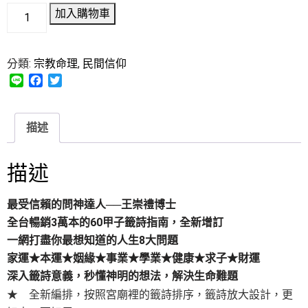
加入購物車
分類:
宗教命理
,
民間信仰
L
F
T
i
a
w
n
c
i
e
e
t
描述
b
t
o
e
o
r
描述
k
最受信賴的問神達人──王崇禮博士
全台暢銷3萬本的60甲子籤詩指南，全新增訂
一網打盡你最想知道的人生8大問題
家運★本運★姻緣★事業★學業★健康★求子★財運
深入籤詩意義，秒懂神明的想法，解決生命難題
★ 全新編排，按照宮廟裡的籤詩排序，籤詩放大設計，更