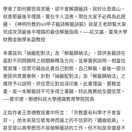
學會了如何擲筊與求籤，卻不會解讀籤詩，就好比登高山，
就差那最後半哩路，實在令人沮喪。現在大家不必再為此困
擾，《神明所教的60甲子籤詩解籤訣竅》就是王老師幫大家
完成攻頂最後半哩路的最佳解籤指南。──莊文議，臺灣大學
財務金融學系副教授
本書談到「抽籤配對法」及「解籤歸納法」，提供各籤詩在
面對不同問題時之相關解釋及方向，並舉實例說明，相當信
實易懂，信眾可藉由此書自己對照、自己解籤。最後一部分
便提供真實案例，針對「抽籤配對法」及「解籤歸納法」之
運用予以說明，供信眾比對加深印象。此書理論、實務並
重，是一本解籤詩不可多得之書籍，特此推薦給全國信眾。
──曾宗德，樹德科技大學通識教育學院院長
正如作者王崇禮教授書中所言：「宗教要有科學才不會盲
目。」他本來是位敬鬼神而遠之的不信邪的「鐵齒組員」，
甚至是以高學歷而不屑做解籤詩的工作。但不知是幸還是不