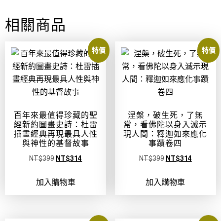
相關商品
特價
特價
百年來最值得珍藏的聖
涅槃，破生死，了無
經新約圖畫史詩：杜雷
常，看佛陀以身入滅示
插畫經典再現最具人性
現人間：釋迦如來應化
與神性的基督故事
事蹟卷四
NT$
399
NT$
314
NT$
399
NT$
314
加入購物車
加入購物車