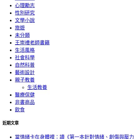
心理勵志
性別研究
文學小說
旅遊
未分類
王崇禮老師書籍
生活風格
社會科學
自然科普
藝術設計
親子教養
生活教養
醫療保健
非書商品
飲食
近期文章
當情緒卡在身體裡：讀《第一本針對情緒、創傷與壓力