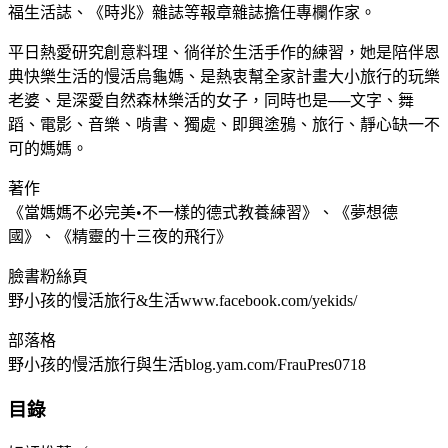
福生活誌、《時兆》雜誌等報章雜誌擔任專欄作家。
平日熱愛研究創意料理、徜徉於生活手作的練習，她是陪伴恩
典快樂生活的慢活烏龜媽、是熱衷幫全家計畫大小旅行的玩樂
老婆、是深愛自然森林樂活的女子，同時也是──文字、舞
蹈、電影、音樂、啃書、獨處、即興塗鴉、旅行、靜心缺一不
可的媽媽。
著作
《當媽媽不必完美•不一樣的德式教養練習》、《夢想德
國》、《精靈的十三夜的飛行》
臉書粉絲頁
野小孩的慢活旅行&生活www.facebook.com/yekids/
部落格
野小孩的慢活旅行與生活blog.yam.com/FrauPres0718
目錄