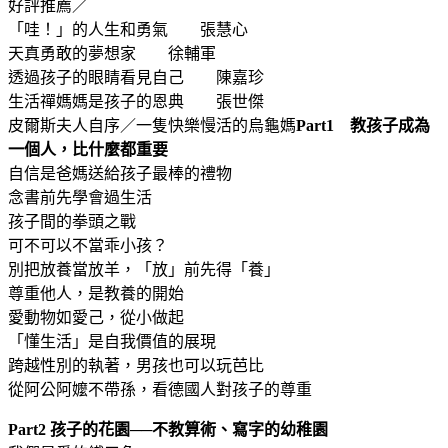
好評推薦／
「哇！」的人生和勇氣 張慧心
天真勇敢的夢想家 徐輔軍
透過孩子的眼睛看見自己 陳嘉珍
生活禪媽媽是孩子的恩典 張世傑
皮爾斯夫人自序／一隻快樂慢活的烏龜媽
Part1 教孩子成為
一個人，比什麼都重要
自信是爸媽送給孩子最棒的禮物
念書前先學會過生活
孩子間的拳頭之戰
可不可以不當乖小孩？
別把放養當放羊，「放」前先得「養」
尊重他人，是教養的開始
愛動物如愛己，從小做起
「懂生活」是自我價值的展現
跨越性別的執著，男孩也可以玩芭比
從阿公阿嬤不帶孫，看德國人對孩子的尊重
Part2 孩子的花園──不教算術、寫字的幼稚園