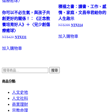
積福之書：讀書、工作、感
你可以不必生氣，與孩子共
情、家庭，文昌帝君給你的
創更好的關係！：《正念教
人生啟示
養培育好人》＋〈兒少創傷
NT$
399
NT$
314
原
目
療癒球〉
始
前
加入購物車
價
價
NT$
420
NT$
331
原
目
格：
格：
始
前
NT$399。
NT$314。
加入購物車
價
價
格：
格：
NT$420。
NT$331。
搜
搜尋
尋
商品分類:
關
鍵
人文史地
字:
人文社科
商業理財
宗教命理