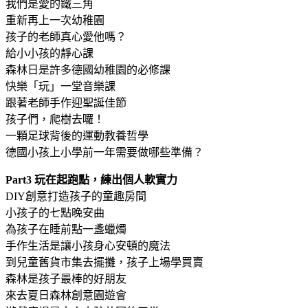
我們是愛的鐵三角
重新再上一次幼稚園
孩子的老師真心愛他嗎？
給小小孩的靜心課
森林日是許多德國幼稚園的必修課
快樂「玩」一堂音樂課
跟著老師手作迎聖誕佳節
孩子們，爬樹去囉！
一顆足球背後的運動教養哲學
德國小孩上小學前一年需要做哪些準備？
Part3 玩在起跑點，練出個人軟實力
DIY創意打造孩子的童趣房間
小孩子的七點晚安曲
為孩子在睡前點一盞蠟燭
手作生活是讓小孩身心安頓的魔法
到兒童舊貨市集去擺攤，孩子上場學買賣
森林是孩子最棒的好朋友
來去夏日森林創意園遊會