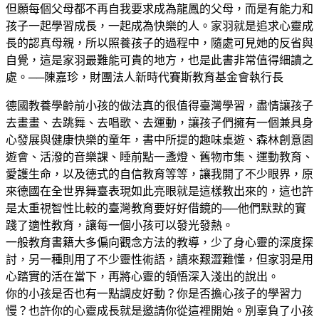
但願每個父母都不再自我要求成為龍鳳的父母，而是有能力和
孩子一起學習成長，一起成為快樂的人。家羽就是追求心靈成
長的認真母親，所以照養孩子的過程中，隨處可見她的反省與
自覺，這是家羽最難能可貴的地方，也是此書非常值得細讀之
處。──陳嘉珍，財團法人新時代賽斯教育基金會執行長
德國教養學齡前小孩的做法真的很值得臺灣學習，盡情讓孩子
去畫畫、去跳舞、去唱歌、去運動，讓孩子們擁有一個兼具身
心發展與健康快樂的童年，書中所提的趣味桌遊、森林創意園
遊會、活潑的音樂課、睡前點一盞燈、舊物市集、運動教育、
愛護生命，以及德式的自信教育等等，讓我開了不少眼界，原
來德國在全世界舞臺表現如此亮眼就是這樣教出來的，這也許
是太重視智性比較的臺灣教育要好好借鏡的──他們默默的實
踐了適性教育，讓每一個小孩可以發光發熱。
一般教育書籍大多偏向觀念方法的教導，少了身心靈的深度探
討，另一種則用了不少靈性術語，讀來艱澀難懂，但家羽是用
心踏實的活在當下，再將心靈的領悟深入淺出的說出。
你的小孩是否也有一點調皮好動？你是否擔心孩子的學習力
慢？也許你的心靈成長就是邀請你從這裡開始。別辜負了小孩