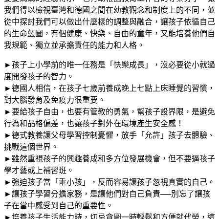
量
我們得以檢視臺灣和德國之間在幼教觀念和制度上的不同，並
從中探討我們可以做出什麼樣的調整與融合，讓孩子依循自己
的生命藍圖，有個健康、快樂、自由的童年，又能培養他們自
我規範、獨立並承擔責任的能力和人格。
►孩子上小學前的唯一任務是「快樂成長」，沒必要從小就過
度開發孩子的智力。
►德國人相信，在孩子七歲前養成晚上七點上床睡覺的習慣，
對大腦發育及免疫力很重要。
►要給孩子自由，也要有管教的勇氣，幫孩子設界限，是避免
行為和品格偏差，也讓孩子對外在環境產生安全感！
►德式教養讓父母學習控制憂懼，放手「允許」孩子去體驗、
挑戰這個世界。
►雖然重視孩子的興趣養成和多方位發展機會，但不要逼孩子
學才藝或上補習班。
►強迫孩子當「乖小孩」，反而容易讓孩子忽視真實的自己。
►讓孩子學習分擔家務，是讓他們對自己負責──別忘了讓孩
子在當中感受到自己的重要性。
►培養孩子生活能力時，切忌貪圖一時輕鬆和方便就代勞，這