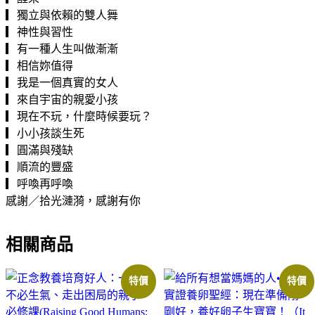
▎獨立與依賴的雙人舞
▎神性與習性
▎有一種人生叫做漸漸
▎相信妳值得
▎我是一個真實的女人
▎來自宇宙的親愛小孩
▎現在不玩，什麼時候要玩？
▎小小孩談生死
▎圓滿與殘缺
▎順流的豐盛
▎呼喚再呼喚
感謝／拾光漣漪，感謝有你
相關商品
特價
特價