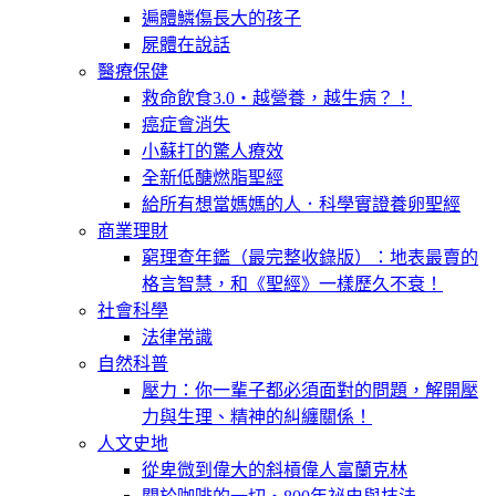
遍體鱗傷長大的孩子
屍體在說話
醫療保健
救命飲食3.0‧越營養，越生病？！
癌症會消失
小蘇打的驚人療效
全新低醣燃脂聖經
給所有想當媽媽的人．科學實證養卵聖經
商業理財
窮理查年鑑（最完整收錄版）：地表最賣的
格言智慧，和《聖經》一樣歷久不衰！
社會科學
法律常識
自然科普
壓力：你一輩子都必須面對的問題，解開壓
力與生理、精神的糾纏關係！
人文史地
從卑微到偉大的斜槓偉人富蘭克林