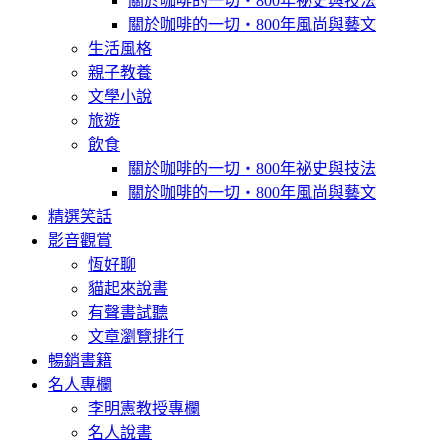
關於咖啡的一切‧800年祕史與技法
關於咖啡的一切‧800年風尚與藝文
生活風格
親子教養
文學小說
旅遊
飲食
關於咖啡的一切‧800年祕史與技法
關於咖啡的一切‧800年風尚與藝文
精選笑話
影音觀賞
恆好聊
貓起來說書
有聲書試聽
文章瀏覽排行
暢銷書籍
名人專欄
李明憲教授專欄
名人說書