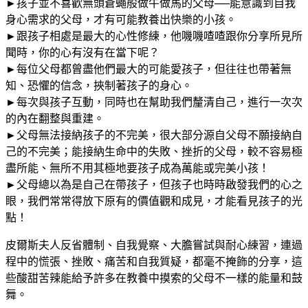
►孩子並不喜歡無頭蒼蠅般做牛做馬的父母──能意識到自我
身心需求的父母，才有可能教養出快樂的小孩。
►跟孩子相處是最大的心性修練，他嘰嘰喳喳跟你分享所見所
聞時，你的心有沒有在當下呢？
►每位父母都曾盡他們最大的可能愛孩子，但往往也帶著無
知、恐懼的信念，挾制著孩子的身心。
►每次與孩子互動，同時也在幫助我們釐清自己，進行一次次
的內在翻整與重建。
►父母無法接納孩子的不完美，很大部分源自父母不願接納自
己的不完美；能接納生命中的失敗、挫折的父母，較不容易極
盡所能、無所不用其極地要孩子成為萬能或完美小孩！
►父母總以為是自己在帶孩子，但孩子也時時啟發我們的心之
眼，我們常常得放下原有的價值觀和成見，才能看見孩子的光
點！
皮爾斯夫人反省體制、自我覺察、大膽嘗試與耐心練習，連過
程中的慌張、挫敗、痛苦和自我質疑，都毫不掩飾的分享，這
些酸甜苦辣能給予許多在教養中摸索的父母不一樣的能量和鼓
舞。