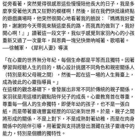
從旁看著，突然覺得很感恩這些慢慢陪他長大的日子，我是多
麼享受著他天真又狂野的模樣啊！然後，就在我們快抵達終點
的遊戲廣場時，他突然很開心地看著我的臉說：『媽媽我好愛
妳，謝謝妳今天帶我來騎這麼長的路，而我真的做到了，我好
開心啊！』」讀著這一段文字，我似乎感覺到家羽內心的小孩
重新又過了一次童年，與恩典一塊兒快樂吶喊著、歌唱著。
──徐輔軍，《犀利人妻》導演
「在心靈的世界無分年紀，每個生命都是平等而且獨特。因著
學習與經驗人生的目的，精心設計挑選不同角色和親密關係人
（特別是和父母親之間），然後一起在這一場的人生舞臺上，
成為彼此的心靈指導員。」
在這樣的觀念基礎下，會發展出非常不同於傳統的親子關係，
家羽就是用這樣的觀點陪伴兒子的成長。心靈教育首在尊重，
尊重每一個人的生命獨特，即便年幼的孩子，也不是一張白
紙，而是帶著靈魂豐富經歷的印記來到世界。於是，親子之間
將形成的關係，不是上對下，不是成熟對著幼稚，而是在肉身
關係中的陪伴引導，用著愛與支持誘發出潛藏在孩子靈魂中的
能力，特別是個體的獨特性。