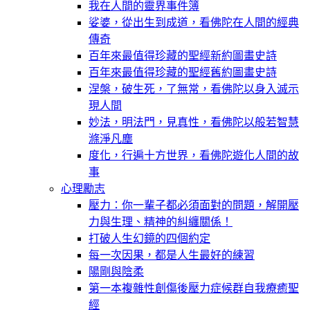
我在人間的靈界事件簿
娑婆，從出生到成道，看佛陀在人間的經典
傳奇
百年來最值得珍藏的聖經新約圖畫史詩
百年來最值得珍藏的聖經舊約圖畫史詩
涅槃，破生死，了無常，看佛陀以身入滅示
現人間
妙法，明法門，見真性，看佛陀以般若智慧
滌淨凡塵
度化，行遍十方世界，看佛陀遊化人間的故
事
心理勵志
壓力：你一輩子都必須面對的問題，解開壓
力與生理、精神的糾纏關係！
打破人生幻鏡的四個約定
每一次因果，都是人生最好的練習
陽剛與陰柔
第一本複雜性創傷後壓力症候群自我療癒聖
經