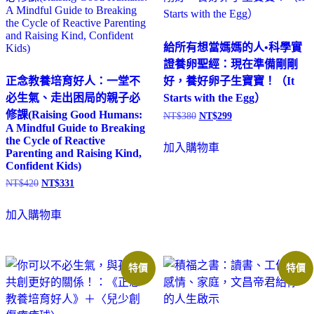
給所有想當媽媽的人•科學實
證養卵聖經：現在準備剛剛
正念教養培育好人：一堂不
好，養好卵子生寶寶！（It
必生氣、走出困局的親子必
Starts with the Egg）
修課(Raising Good Humans:
NT$
380
NT$
299
原
目
A Mindful Guide to Breaking
始
前
the Cycle of Reactive
加入購物車
價
價
Parenting and Raising Kind,
格：
格：
Confident Kids)
NT$380。
NT$299。
NT$
420
NT$
331
原
目
始
前
加入購物車
價
價
格：
格：
NT$420。
NT$331。
特價
特價