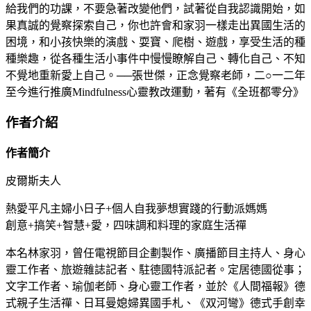
給我們的功課，不要急著改變他們，試著從自我認識開始，如
果真誠的覺察探索自己，你也許會和家羽一樣走出異國生活的
困境，和小孩快樂的演戲、耍寶、爬樹、遊戲，享受生活的種
種樂趣，從各種生活小事件中慢慢瞭解自己、轉化自己、不知
不覺地重新愛上自己。──張世傑，正念覺察老師，二○一二年
至今進行推廣Mindfulness心靈教改運動，著有《全班都零分》
作者介紹
作者簡介
皮爾斯夫人
熱愛平凡主婦小日子+個人自我夢想實踐的行動派媽媽
創意+搞笑+智慧+愛，四味調和料理的家庭生活禪
本名林家羽，曾任電視節目企劃製作、廣播節目主持人、身心
靈工作者、旅遊雜誌記者、駐德國特派記者。定居德國從事；
文字工作者、瑜伽老師、身心靈工作者，並於《人間福報》德
式親子生活禪、日耳曼媳婦異國手札、《双河彎》德式手創幸