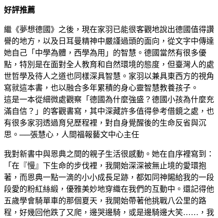
好評推薦
繼《夢想德國》之後，現在家羽已能很客觀地說出德國值得讚
譽的地方，以及日耳曼精神中嚴謹過頭的面向，從文字中傳達
她自己「中學為體，西學為用」的智慧。德國當然有很多優
點，特別是在面對全人教育和自然環境的態度，但臺灣人的處
世哲學及待人之道也同樣深具智慧。家羽以兼具東西方的視角
寫就這本書，也以融合多年累積的身心靈智慧教養孩子。
這是一本從細微處觀察「德國為什麼強盛？德國小孩為什麼充
滿自信？」的客觀書寫，其中深藏許多值得參考借鏡之處，也
有很多家羽透過育兒歷程裡，對自身覺醒後的生命反省與沉
思。──張慧心，人間福報藝文中心主任
我對新書中與恩典之間的親子生活很感動。她在自序裡寫到：
「在『慢』下生命的步伐裡，我開始深深被無止境的愛環抱
著，而恩典一點一滴的小小成長足跡，都如同神賜給我的一段
段愛的粉紅絲緞，優雅美妙地穿織在我們的互動中。還記得他
五歲學會騎單車的那個夏天，我開始帶著他挑戰八公里的路
程，好幾回他跌了又爬，邊哭邊騎，或是邊騎邊大笑……，我