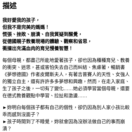
描述
樣
的
我好愛我的孩子，
德
但我不是完美的媽媽！
式
慌張、挫敗、崩潰、自我質疑到醒覺，
教
從德國親子教養現場的體驗、觀察和省思，
養
衝撞出充滿血肉的育兒慢養智慧！
練
習：
每個母親，都盡己所能地愛著孩子，卻也因為種種育兒、教養
德
的衝突、迷思，甚或害怕失去自己而糾結、焦慮著，暢銷書
國
《夢想德國》作者皮爾斯夫人，有著吉普賽人的天性、女強人
觸
的獨立自主，還有許許多多夢想和興趣，然而，在走入家庭、
動
生了孩子之後，一切有了變化……她必須學習當個母親，還要
臺
在德式教養觀點中學習、拉扯和激盪……
灣
人
►妳明白每個孩子都有自己的個性，卻仍因為別人家小孩比較
的
乖而感到沒面子？
育
►孩子時間到了不睡覺，妳就會因為沒辦法做自己的事而崩
兒
潰？