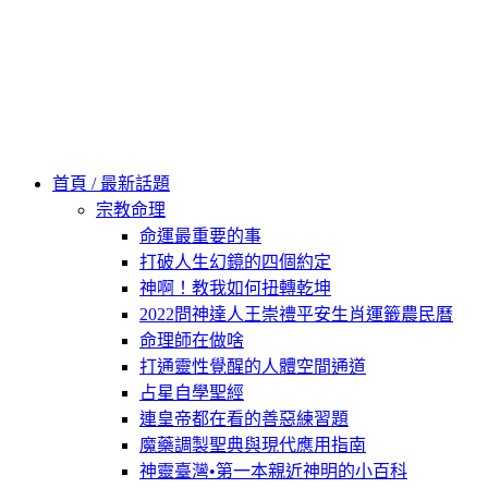
Skip
to
content
60秒看新世界
柿子文化
首頁 / 最新話題
宗教命理
命運最重要的事
打破人生幻鏡的四個約定
神啊！教我如何扭轉乾坤
2022問神達人王崇禮平安生肖運籤農民曆
命理師在做啥
打通靈性覺醒的人體空間通道
占星自學聖經
連皇帝都在看的善惡練習題
魔藥調製聖典與現代應用指南
神靈臺灣•第一本親近神明的小百科