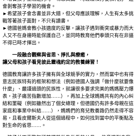
會剝奪孩子學習的機會。
►希望孩子會念書並非大錯，但父母應該理解，人生有太多挑
戰等著孩子面對，不只有讀書。
►德國爸媽會教小孩適度的反擊，讓孩子遇到衝突或暴力而大
人又不在身邊時能保護自己，並同時教育他們拳頭只有在非逼
不得已時才揮出。
一段融合觀察與省思、掙扎與療癒，
讓父母和孩子看見彼此靈魂約定的教養練習！
德國教育讓許多孩子擁有與全球競爭的實力，然而當中也有得
意志民族特有的框架和想法（例如德國人強調「做什麼就要像
什麼」、嚴謹過頭的民族性，就讓很多要求完美的媽媽壓力爆
表，孩子痛苦指數增加……），再加上全球媽媽共有的內心糾
結和罣礙（例如雖然出了個女總理，但德國仍有許多母親在這
家庭和事業中糾結……），媽媽們的育兒教養路仍然走得不容
易，且看皮爾斯夫人從這個過程中，如何找到當中的平衡點及
對生命的省思……。