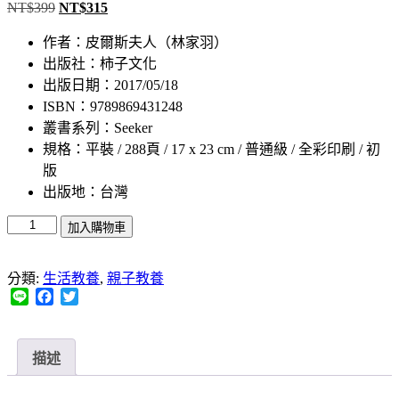
NT$
399
NT$
315
原
目
始
前
作者：皮爾斯夫人（林家羽）
價
價
出版社：柿子文化
格：
格：
出版日期：2017/05/18
NT$399。
NT$315。
ISBN：9789869431248
叢書系列：Seeker
規格：平裝 / 288頁 / 17 x 23 cm / 普通級 / 全彩印刷 / 初
版
出版地：台灣
當
加入購物車
媽
媽
分類:
生活教養
,
親子教養
不
Line
Facebook
Twitter
必
完
美‧
描述
不
一