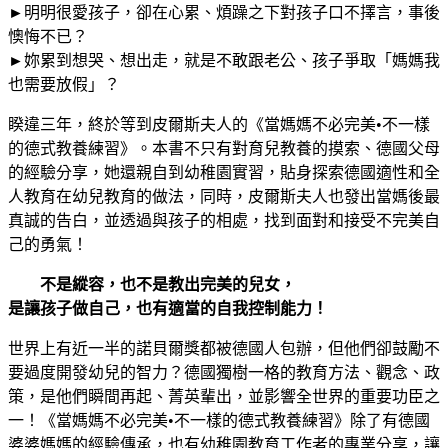
智
►明明很愛孩子，卻在心累、煩躁之下對孩子口不擇言，事後
慧，
懊悔不已？
讓
►妳累到想哭、想出走，就是不敢跟老公、孩子爭取「媽媽我
媽
也需要放假」？
媽
睽違三年，終於等到皮爾斯夫人的《當媽媽不必完美•不一樣
與
的德式教養練習》。本書不只有對育兒教養的摸索、德國父母
孩
的經驗分享，她還親自到幼稚園實習，貼身探索德國適性和全
子
人教育在幼兒教育的做法，同時，皮爾斯夫人也發出當媽後最
靈
真誠的告白，並透過與孩子的相處，找到面對和接受不完美自
魂
己的勇氣！
相
約
不是縱容，也不是教出完美的兒女，
的
是讓孩子做自己，也有適當的自我控制能力！
慢
養
世界上有近一半的諾貝爾獎都被德國人包辦，但他們卻鼓勵不
甘
要過度開發幼兒的智力？德國獨樹一格的教育方法、觀念、政
苦
策，是他們瞬間再起、菁英輩出，並影響全世界的重要功臣之
談!
一！《當媽媽不必完美•不一樣的德式教養練習》除了有德國
數
婆婆媽媽的經驗傳承，也有幼稚園教育工作者的專業分享，讓