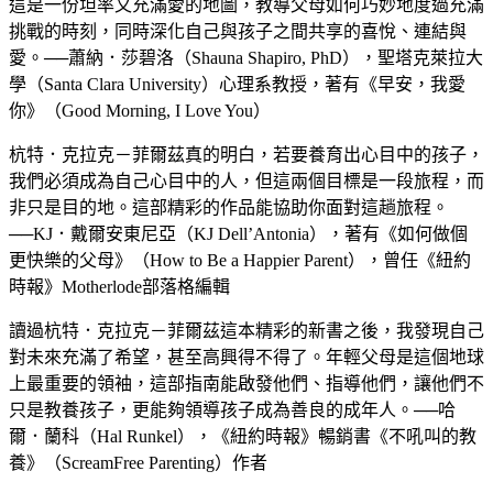
這是一份坦率又充滿愛的地圖，教導父母如何巧妙地度過充滿
挑戰的時刻，同時深化自己與孩子之間共享的喜悅、連結與
愛。──蕭納．莎碧洛（Shauna Shapiro, PhD），聖塔克萊拉大
學（Santa Clara University）心理系教授，著有《早安，我愛
你》（Good Morning, I Love You）
杭特．克拉克－菲爾茲真的明白，若要養育出心目中的孩子，
我們必須成為自己心目中的人，但這兩個目標是一段旅程，而
非只是目的地。這部精彩的作品能協助你面對這趟旅程。
──KJ．戴爾安東尼亞（KJ Dell’Antonia），著有《如何做個
更快樂的父母》（How to Be a Happier Parent），曾任《紐約
時報》Motherlode部落格編輯
讀過杭特．克拉克－菲爾茲這本精彩的新書之後，我發現自己
對未來充滿了希望，甚至高興得不得了。年輕父母是這個地球
上最重要的領袖，這部指南能啟發他們、指導他們，讓他們不
只是教養孩子，更能夠領導孩子成為善良的成年人。──哈
爾．蘭科（Hal Runkel），《紐約時報》暢銷書《不吼叫的教
養》（ScreamFree Parenting）作者