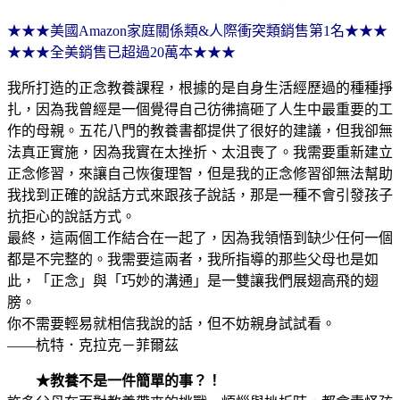
★★★美國Amazon家庭關係類&人際衝突類銷售第1名★★★
★★★全美銷售已超過20萬本★★★
我所打造的正念教養課程，根據的是自身生活經歷過的種種掙
扎，因為我曾經是一個覺得自己彷彿搞砸了人生中最重要的工
作的母親。五花八門的教養書都提供了很好的建議，但我卻無
法真正實施，因為我實在太挫折、太沮喪了。我需要重新建立
正念修習，來讓自己恢復理智，但是我的正念修習卻無法幫助
我找到正確的說話方式來跟孩子說話，那是一種不會引發孩子
抗拒心的說話方式。
最終，這兩個工作結合在一起了，因為我領悟到缺少任何一個
都是不完整的。我需要這兩者，我所指導的那些父母也是如
此，「正念」與「巧妙的溝通」是一雙讓我們展翅高飛的翅
膀。
你不需要輕易就相信我說的話，但不妨親身試試看。
——杭特．克拉克－菲爾茲
★教養不是一件簡單的事？！