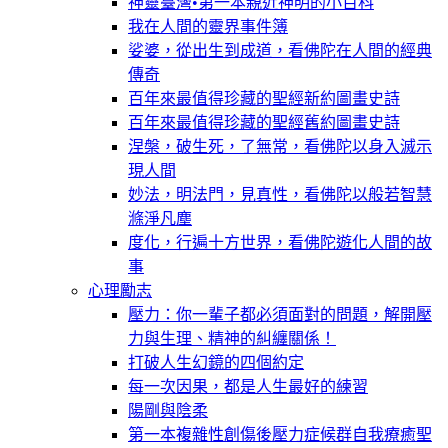
神靈臺灣•第一本親近神明的小百科
我在人間的靈界事件簿
娑婆，從出生到成道，看佛陀在人間的經典
傳奇
百年來最值得珍藏的聖經新約圖畫史詩
百年來最值得珍藏的聖經舊約圖畫史詩
涅槃，破生死，了無常，看佛陀以身入滅示
現人間
妙法，明法門，見真性，看佛陀以般若智慧
滌淨凡塵
度化，行遍十方世界，看佛陀遊化人間的故
事
心理勵志
壓力：你一輩子都必須面對的問題，解開壓
力與生理、精神的糾纏關係！
打破人生幻鏡的四個約定
每一次因果，都是人生最好的練習
陽剛與陰柔
第一本複雜性創傷後壓力症候群自我療癒聖