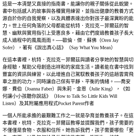
這是一本清楚又直接的指南書，能讓你的親子關係從此蛻變。
書中包括感人的故事與各種實用練習，並指出健康的教養方式
源自於你的自我覺察，以及具體表達出你對孩子最深冀盼的能
力。世上任何角落的父母都能從杭特．克拉克－菲爾茲的智
慧、幽默與實用指引上受惠良多，藉由它們度過教養孩子長大
成人過程中的風風雨雨。──歐倫．傑．蘇佛（Oren Jay
Sofer），著有《說出真心話》（Say What You Mean）
在這本書裡，杭特．克拉克－菲爾茲與讀者分享她的智慧與切
身經驗，幫助父母創造出祥和的家庭生活。讀者能在書中找到
豐富的資訊與練習，以此增進自己駕馭教養孩子的這趟雲霄飛
車之旅的功力，同時讓自己保有平靜、平衡的情緒。──喬安
娜．費伯（Joanna Faber）與朱莉．金恩（Julie King），《如
何讓小小孩聽你說話》（How to Talk So Little Kids Will
Listen）及其附屬應用程式Pocket Parent作者
一個人所能承擔的最艱難工作之一就是孕育並教養孩子。在這
本書裡，杭特．克拉克－菲爾茲教導並提醒我們，孩子需要的
不僅僅是食物、衣服和住所。她告訴我們，孩子需要哪些「更