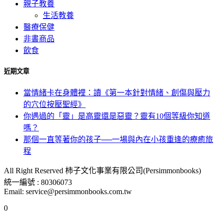
親子教養
生活教養
醫療保健
非書商品
飲食
近期文章
當情緒卡在身體裡：讀《第一本針對情緒、創傷與壓力
的穴位按壓聖經》
你遇過的「靈」是高靈還是惡靈？靈有10個等級你知道
嗎？
那個一直等著你的孩子──一場與內在小孩重逢的療癒旅
程
All Right Reserved 柿子文化事業有限公司(Persimmonbooks)
統一編號 : 80306073
Email: service@persimmonbooks.com.tw
0