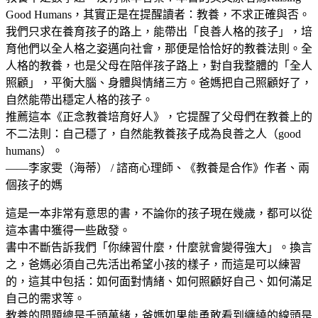
Good Humans，其實正是在提醒讀者：教養，不求正確與否。
我們只求在養育孩子的路上，能帶出「良善人格的孩子」，培
育他們以全人格之姿邁向社會，那便是恰恰好的教養法則。全
人格的教養，也是父母在陪伴孩子路上，對自我整體的「全人
照顧」，平衡大腦、身體與情緒三方。爸媽把自己照顧好了，
自然能帶出穩定人格的孩子。
推薦這本《正念教養培育好人》，它提醒了父母們在教養上的
不二法則：自己穩了，自然能教養孩子成為良善之人（good
humans）。
——李家雯（海蒂） / 諮商心理師、《教養是合作》作者、兩
個孩子的媽
這是一本非常有意思的書，不論你的孩子現在幾歲，都可以從
這本書中獲得一些啟發。
書中不斷告訴我們「你練習什麼，什麼就會變得強大」。換言
之，爸媽必須自己先活出希望小孩的樣子，而這是可以練習
的，這其中包括：如何面對情緒、如何照顧好自己、如何滿足
自己的需求等。
教養的問題總是千頭萬緒，爸媽如果能勇敢看到纏繞的線頭是