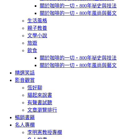
關於咖啡的一切‧800年祕史與技法
關於咖啡的一切‧800年風尚與藝文
生活風格
親子教養
文學小說
旅遊
飲食
關於咖啡的一切‧800年祕史與技法
關於咖啡的一切‧800年風尚與藝文
精選笑話
影音觀賞
恆好聊
貓起來說書
有聲書試聽
文章瀏覽排行
暢銷書籍
名人專欄
李明憲教授專欄