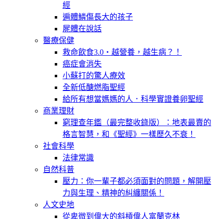
經
遍體鱗傷長大的孩子
屍體在說話
醫療保健
救命飲食3.0‧越營養，越生病？！
癌症會消失
小蘇打的驚人療效
全新低醣燃脂聖經
給所有想當媽媽的人．科學實證養卵聖經
商業理財
窮理查年鑑（最完整收錄版）：地表最賣的
格言智慧，和《聖經》一樣歷久不衰！
社會科學
法律常識
自然科普
壓力：你一輩子都必須面對的問題，解開壓
力與生理、精神的糾纏關係！
人文史地
從卑微到偉大的斜槓偉人富蘭克林