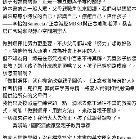
孩子的教養關係，正是一種互動與平等的關係。
這本書適合一般大眾、父母親職角色來閱讀，我們可以透過本
書來療癒小時候的自己，認識自己，療癒自己，陪伴孩子！
——李怡如Sangeeta / 正念減壓MBSR與正念瑜珈老師，桑吉
塔正念瑜珈與靜心空間創辦人
做對選擇比努力更重要，不少父母都非常「努力」想教好孩
子，讓他們出人頭地，成為社會上有用的人。
但不知為何，總是在怒氣挫折中百思不得其解。究竟孩子該怎
麼教？到底孩子為什麼總是頂嘴？又，孩子已經網路成癮了，
該怎麼辦啊？
「做對選擇」就有機會改變親子關係。《正念教養培育好人》
作者杭特．克拉克–菲爾茲學有專精，將感人實例和實用演練
提供給所有的父母們。
我們只要按照這些練習題一點一滴地去修正過往不當的教養方
式，就能「做對選擇、用對方法」，來改善親子關係。
一切都來得及！我們大人先修正，孩子就跟著調整了。
——吳娟瑜 / 國際演說家暨親子教育專家
教養不是數學題，沒有標準答案！本書的英文原名為Raising