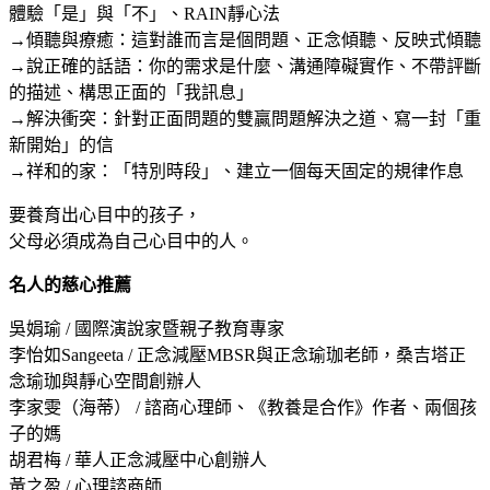
體驗「是」與「不」、RAIN靜心法
→傾聽與療癒：這對誰而言是個問題、正念傾聽、反映式傾聽
→說正確的話語：你的需求是什麼、溝通障礙實作、不帶評斷
的描述、構思正面的「我訊息」
→解決衝突：針對正面問題的雙贏問題解決之道、寫一封「重
新開始」的信
→祥和的家：「特別時段」、建立一個每天固定的規律作息
要養育出心目中的孩子，
父母必須成為自己心目中的人。
名人的慈心推薦
吳娟瑜 / 國際演說家暨親子教育專家
李怡如Sangeeta / 正念減壓MBSR與正念瑜珈老師，桑吉塔正
念瑜珈與靜心空間創辦人
李家雯（海蒂） / 諮商心理師、《教養是合作》作者、兩個孩
子的媽
胡君梅 / 華人正念減壓中心創辦人
黃之盈 / 心理諮商師