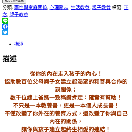
加入購物車
分類:
兩性與家庭關係
,
心理勵志
,
生活教養
,
親子教養
標籤:
正
念
,
親子教養
Line
Facebook
Twitter
描述
描述
從你的內在走入孩子的內心！
協助數百位父母與子女建立起渴望的和善與合作的
親關係；
數千位線上爸媽一致稱讚肯定：確實有幫助！
不只是一本教養書，更是一本個人成長書！
不僅改變了你外在的養育方式，還改變了你與自己
內在的關係，
讓你與孩子建立起終生相愛的連結！