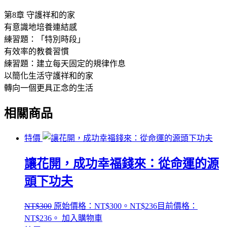
第8章 守護祥和的家
有意識地培養連結感
練習題：「特別時段」
有效率的教養習慣
練習題：建立每天固定的規律作息
以簡化生活守護祥和的家
轉向一個更具正念的生活
相關商品
特價
讓花開，成功幸福錢來：從命運的源
頭下功夫
NT$
300
原始價格：NT$300。
NT$
236
目前價格：
NT$236。
加入購物車