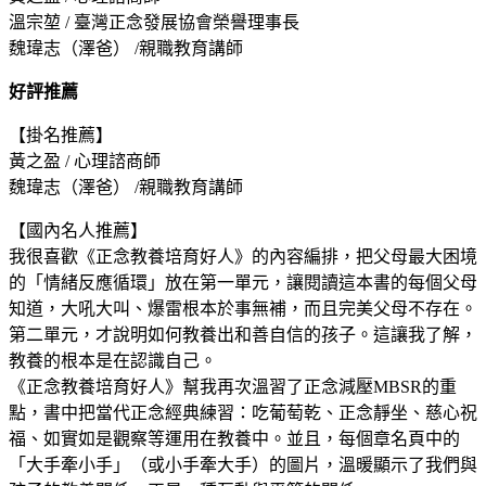
溫宗堃 / 臺灣正念發展協會榮譽理事長
魏瑋志（澤爸） /親職教育講師
好評推薦
【掛名推薦】
黃之盈 / 心理諮商師
魏瑋志（澤爸） /親職教育講師
【國內名人推薦】
我很喜歡《正念教養培育好人》的內容編排，把父母最大困境
的「情緒反應循環」放在第一單元，讓閱讀這本書的每個父母
知道，大吼大叫、爆雷根本於事無補，而且完美父母不存在。
第二單元，才說明如何教養出和善自信的孩子。這讓我了解，
教養的根本是在認識自己。
《正念教養培育好人》幫我再次溫習了正念減壓MBSR的重
點，書中把當代正念經典練習：吃葡萄乾、正念靜坐、慈心祝
福、如實如是觀察等運用在教養中。並且，每個章名頁中的
「大手牽小手」（或小手牽大手）的圖片，溫暖顯示了我們與