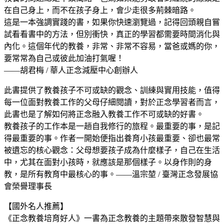
在自己身上，而不在孩子身上，會少走很多荊棘暗路。
這是一本強調實踐的書，如果你快速瀏覽過，記得回頭親自嘗
試看看書中的方法，但別衝快，真正的學習都需要時間消化與
內化。這個年代的教養，非常、非常不容易，當爸或媽的你，
要常常為自己或彼此加油打氣喔！
——胡君梅 / 華人正念減壓中心創辦人
此書提供了教養孩子不可或缺的觀念、訓練與實用技能，值得
每一位面對教養工作的父母仔細閱讀，對於正念學習者而言，
此書也是了解如何將正念融入教養工作不可或缺的好書。
教養孩子的工作本是一趟自我修行的旅程。最重要的事，是記
得最重要的事。作者一開始便指出養育小孩最重要、卻也最常
被遺忘的核心觀念：父母想要孩子成為什麼樣子，自己在生活
中，尤其在面對小孩時，就應該是那個樣子。以身作則的身
教，是所有教育中最核心的事。——溫宗堃 / 臺灣正念發展協
會榮譽理事長
【國外名人推薦】
《正念教養培育好人》一書為正念教養的主題帶來散發智慧與