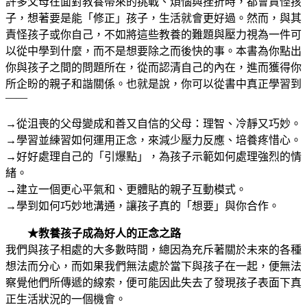
許多父母在面對教養帶來的挑戰、煩惱與挫折時，都會責怪孩
子，想著要是能「修正」孩子，生活就會更好過。然而，與其
責怪孩子或你自己，不如將這些教養的難題與壓力視為一件可
以從中學到什麼，而不是想要除之而後快的事。本書為你點出
你與孩子之間的問題所在，從而認清自己的內在，進而獲得你
所企盼的親子和諧關係。也就是說，你可以從書中真正學習到
——
→從沮喪的父母變成和善又自信的父母：理智、冷靜又巧妙。
→學習並練習如何運用正念，來減少壓力反應、培養疼惜心。
→好好處理自己的「引爆點」，為孩子示範如何處理強烈的情
緒。
→建立一個更心平氣和、更體貼的親子互動模式。
→學到如何巧妙地溝通，讓孩子真的「想要」與你合作。
★教養孩子成為好人的正念之路
我們與孩子相處的大多數時間，總因為充斥著關於未來的各種
想法而分心，而如果我們無法處於當下與孩子在一起，便無法
察覺他們所傳遞的線索，便可能因此失去了發現孩子表面下真
正生活狀況的一個機會。