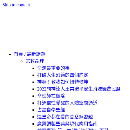
Skip to content
60秒看新世界
柿子文化
首頁 / 最新話題
宗教命理
命運最重要的事
打破人生幻鏡的四個約定
神啊！教我如何扭轉乾坤
2022問神達人王崇禮平安生肖運籤農民曆
命理師在做啥
打通靈性覺醒的人體空間通道
占星自學聖經
連皇帝都在看的善惡練習題
魔藥調製聖典與現代應用指南