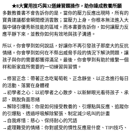
★8大實用技巧與32道練習題操作，助你達成教養所願
多數教養書不會告訴你的是，當你的壓力反應出現時，所有的
寶貴建議都會瞬間煙消雲散；當壓力上身，你根本無法進入大
腦中儲存優秀新技能的區域。而本書要告訴你，如何讓壓力反
應平靜下來，並教你如何有效地與孩子溝通。
所以，你會學到如何說話，好讓你不再引發孩子那麼大的反抗
情緒。你會學到如何在不祭出威脅手段的情況下解決問題，讓
孩子與你的需要都獲得滿足。最後，你會學到有助於維繫一個
祥和新家庭所需要的一切練習與習慣。
→修習正念：帶著正念吃葡萄乾、正念靜坐、以正念進行每日
的活動、落實在身體裡
→初學者之心：以初學者之心散步、以新鮮眼光看待孩子、承
認、跳脫負面思緒
→解除引爆點：你是如何接受教養的、引爆點與反應、追蹤你
的引爆點、透過呼吸解除緊張、制定減少吼叫的計畫
→自我疼惜：慈心、保持耐心的咒語
→處理難受的情緒：你對感受的慣性反應是什麼、TIPI技巧、