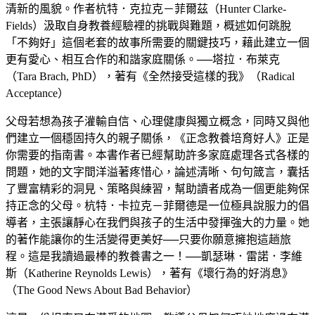
清新的風貌。作者杭特．克拉克－菲爾茲（Hunter Clarke-
Fields）汲取自身教養經驗裡的挑戰與難題，概述如何跳脫
「不夠好」這個老套的故事所需要的關鍵技巧，藉此建立一個
更有愛心、相互合作的和諧家庭關係。──塔拉．布萊克
（Tara Brach, PhD），著有《全然接受這樣的我》（Radical
Acceptance）
父母若想為孩子灌輸自信、心理健康與獨立概念，同時又與他
們建立一個穩固持久的親子關係，《正念教養培育好人》正是
你需要的指南書。本書作者已經幫助許多家庭處理各式各樣的
問題，她的文字間洋溢著疼惜心，論述清晰、句句箴言，囊括
了豐富精彩的洞見、策略與練習，幫助讀者成為一個更能夠保
持正念的父母。杭特．卡拉克－菲爾德是一位極具說服力的倡
導者，主張讓靜心在我們與孩子的生活中發揮強大的力量。她
的著作能讓你的生活變得更美好──只要你願意擁抱這趟旅
程。這是我讀過最棒的教養書之一！──凱瑟琳．雷諾．李維
斯（Katherine Reynolds Lewis），著有《壞行為的好消息》
（The Good News About Bad Behavior）