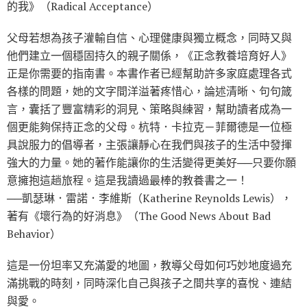
的我》（Radical Acceptance）
父母若想為孩子灌輸自信、心理健康與獨立概念，同時又與
他們建立一個穩固持久的親子關係，《正念教養培育好人》
正是你需要的指南書。本書作者已經幫助許多家庭處理各式
各樣的問題，她的文字間洋溢著疼惜心，論述清晰、句句箴
言，囊括了豐富精彩的洞見、策略與練習，幫助讀者成為一
個更能夠保持正念的父母。杭特．卡拉克－菲爾德是一位極
具說服力的倡導者，主張讓靜心在我們與孩子的生活中發揮
強大的力量。她的著作能讓你的生活變得更美好──只要你願
意擁抱這趟旅程。這是我讀過最棒的教養書之一！
──凱瑟琳．雷諾．李維斯（Katherine Reynolds Lewis），
著有《壞行為的好消息》（The Good News About Bad
Behavior）
這是一份坦率又充滿愛的地圖，教導父母如何巧妙地度過充
滿挑戰的時刻，同時深化自己與孩子之間共享的喜悅、連結
與愛。