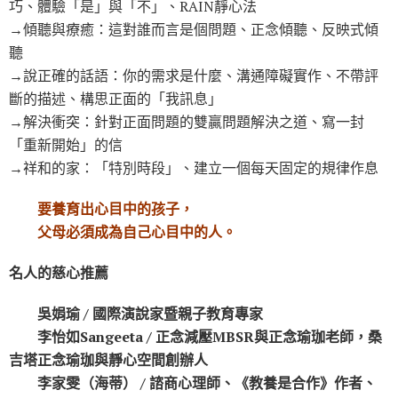
巧、體驗「是」與「不」、RAIN靜心法
→傾聽與療癒：這對誰而言是個問題、正念傾聽、反映式傾
聽
→說正確的話語：你的需求是什麼、溝通障礙實作、不帶評
斷的描述、構思正面的「我訊息」
→解決衝突：針對正面問題的雙贏問題解決之道、寫一封
「重新開始」的信
→祥和的家：「特別時段」、建立一個每天固定的規律作息
要養育出心目中的孩子，
父母必須成為自己心目中的人。
名人的慈心推薦
吳娟瑜 / 國際演說家暨親子教育專家
李怡如Sangeeta / 正念減壓MBSR與正念瑜珈老師，桑
吉塔正念瑜珈與靜心空間創辦人
李家雯（海蒂） / 諮商心理師、《教養是合作》作者、