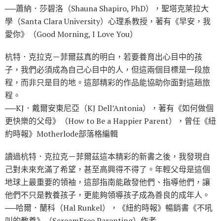
──蕭納．莎碧洛（Shauna Shapiro, PhD），聖塔克萊拉大
學（Santa Clara University）心理系教授，著有《早安，我
愛你》（Good Morning, I Love You）
杭特．克拉克－菲爾茲真的明白，若要養育出心目中的孩
子，我們必須成為自己心目中的人，但這兩個目標是一段旅
程，而非只是目的地。這部精彩的作品能協助你面對這趟旅
程。
──KJ．戴爾安東尼亞（KJ Dell’Antonia），著有《如何做個
更快樂的父母》（How to Be a Happier Parent），曾任《紐
約時報》Motherlode部落格編輯
讀過杭特．克拉克－菲爾茲這本精彩的新書之後，我發現自
己對未來充滿了希望，甚至高興得不得了。年輕父母是這個
地球上最重要的領袖，這部指南能啟發他們、指導他們，讓
他們不只是教養孩子，更能夠領導孩子成為善良的成年人。
──哈爾．蘭科（Hal Runkel），《紐約時報》暢銷書《不吼
叫的教養》（ScreamFree Parenting）作者