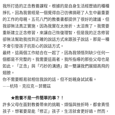
我所打造的正念教養課程，根據的是自身生活經歷過的種種
掙扎，因為我曾經是一個覺得自己彷彿搞砸了人生中最重要
的工作的母親。五花八門的教養書都提供了很好的建議，但
我卻無法真正實施，因為我實在太挫折、太沮喪了。我需要
重新建立正念修習，來讓自己恢復理智，但是我的正念修習
卻無法幫助我找到正確的說話方式來跟孩子說話，那是一種
不會引發孩子抗拒心的說話方式。
最終，這兩個工作結合在一起了，因為我領悟到缺少任何一
個都是不完整的。我需要這兩者，我所指導的那些父母也是
如此，「正念」與「巧妙的溝通」是一雙讓我們展翅高飛的
翅膀。
你不需要輕易就相信我說的話，但不妨親身試試看。
——杭特．克拉克－菲爾茲
★教養不是一件簡單的事？！
許多父母在面對教養帶來的挑戰、煩惱與挫折時，都會責怪
孩子，想著要是能「修正」孩子，生活就會更好過。然而，