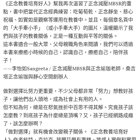
《正念教養培育好人》幫我再次溫習了正念減壓MBSR的重
點，書中把當代正念經典練習：吃葡萄乾、正念靜坐、慈心
祝福、如實如是觀察等運用在教養中。並且，每個章名頁中
的「大手牽小手」（或小手牽大手）的圖片，溫暖顯示了我
們與孩子的教養關係，正是一種互動與平等的關係。
這本書適合一般大眾、父母親職角色來閱讀，我們可以透過
本書來療癒小時候的自己，認識自己，療癒自己，陪伴孩
子！
——李怡如Sangeeta / 正念減壓MBSR與正念瑜珈老師，桑吉
塔正念瑜珈與靜心空間創辦人
做對選擇比努力更重要，不少父母都非常「努力」想教好孩
子，讓他們出人頭地，成為社會上有用的人。
但不知為何，總是在怒氣挫折中百思不得其解。究竟孩子該
怎麼教？到底孩子為什麼總是頂嘴？又，孩子已經網路成癮
了，該怎麼辦啊？
「做對選擇」就有機會改變親子關係。《正念教養培育好
人》作者杭特．克拉克–菲爾茲學有專精，將感人實例和實用