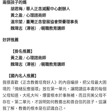
兩個孩子的媽
胡君梅 / 華人正念減壓中心創辦人
黃之盈 / 心理諮商師
溫宗堃 / 臺灣正念發展協會榮譽理事長
魏瑋志（澤爸） /親職教育講師
好評推薦
【掛名推薦】
黃之盈 / 心理諮商師
魏瑋志（澤爸） /親職教育講師
【國內名人推薦】
我很喜歡《正念教養培育好人》的內容編排，把父母最大困
境的「情緒反應循環」放在第一單元，讓閱讀這本書的每個
父母知道，大吼大叫、爆雷根本於事無補，而且完美父母不
存在。第二單元，才說明如何教養出和善自信的孩子。這讓
我了解，教養的根本是在認識自己。