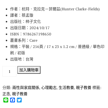
作者：杭特．克拉克－菲爾茲(Hunter Clarke-Fields)
譯者：蔡孟璇
出版社：柿子文化
出版日期：2024/10/17
ISBN：9786267198650
叢書系列：Care
規格：平裝 / 256頁 / 17 x 23 x 1.2 cm / 普通級 / 單色印
刷 / 初版
出版地：台灣
加入購物車
分類:
兩性與家庭關係
,
心理勵志
,
生活教養
,
親子教養
標籤:
正念
,
親子教養
L
F
T
i
a
w