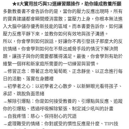
★8大實用技巧與32道練習題操作，助你達成教養所願
多數教養書不會告訴你的是，當你的壓力反應出現時，所有
的寶貴建議都會瞬間煙消雲散；當壓力上身，你根本無法進
入大腦中儲存優秀新技能的區域。而本書要告訴你，如何讓
壓力反應平靜下來，並教你如何有效地與孩子溝通。
所以，你會學到如何說話，好讓你不再引發孩子那麼大的反
抗情緒。你會學到如何在不祭出威脅手段的情況下解決問
題，讓孩子與你的需要都獲得滿足。最後，你會學到有助於
維繫一個祥和新家庭所需要的一切練習與習慣。
→修習正念：帶著正念吃葡萄乾、正念靜坐、以正念進行每
日的活動、落實在身體裡
→初學者之心：以初學者之心散步、以新鮮眼光看待孩子、
承認、跳脫負面思緒
→解除引爆點：你是如何接受教養的、引爆點與反應、追蹤
你的引爆點、透過呼吸解除緊張、制定減少吼叫的計畫
→自我疼惜：慈心、保持耐心的咒語
→處理難受的情緒：你對感受的慣性反應是什麼、TIPI技