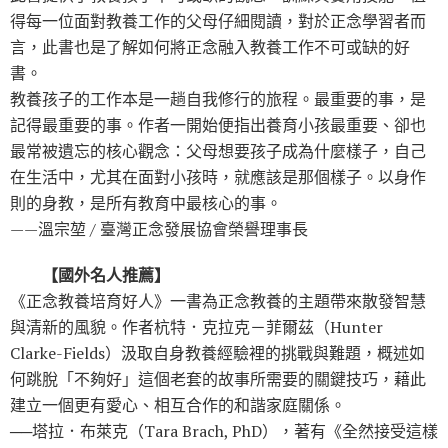
得每一位面對教養工作的父母仔細閱讀，對於正念學習者而
言，此書也是了解如何將正念融入教養工作不可或缺的好
書。
教養孩子的工作本是一趟自我修行的旅程。最重要的事，是
記得最重要的事。作者一開始便指出養育小孩最重要、卻也
最常被遺忘的核心觀念：父母想要孩子成為什麼樣子，自己
在生活中，尤其在面對小孩時，就應該是那個樣子。以身作
則的身教，是所有教育中最核心的事。
——溫宗堃 / 臺灣正念發展協會榮譽理事長
【國外名人推薦】
《正念教養培育好人》一書為正念教養的主題帶來散發智慧
與清新的風貌。作者杭特．克拉克－菲爾茲（Hunter
Clarke-Fields）汲取自身教養經驗裡的挑戰與難題，概述如
何跳脫「不夠好」這個老套的故事所需要的關鍵技巧，藉此
建立一個更有愛心、相互合作的和諧家庭關係。
──塔拉．布萊克（Tara Brach, PhD），著有《全然接受這樣