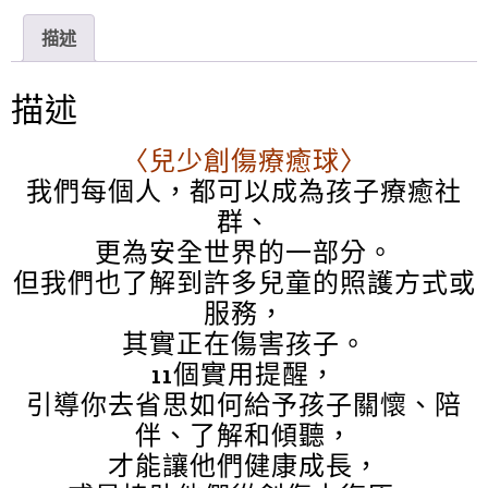
n
c
i
e
e
t
描述
b
t
o
e
o
r
描述
k
〈兒少創傷療癒球〉
我們每個人，都可以成為孩子療癒社
群、
更為安全世界的一部分。
但我們也了解到許多兒童的照護方式或
服務，
其實正在傷害孩子。
11個實用提醒，
引導你去省思如何給予孩子關懷、陪
伴、了解和傾聽，
才能讓他們健康成長，