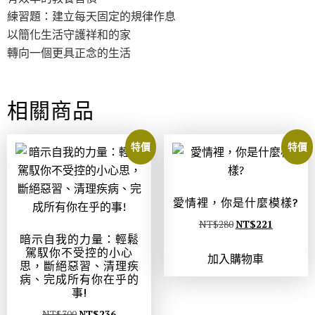
練習題：建立每天固定的規律作息
以簡化生活守護祥和的家
轉向一個更具正念的生活
相關商品
特價
特價
愛情裡，你是什麼模樣?
NT$
280
NT$
221
暗示自我的力量：輕鬆
駕馭你不受控的小心
加入購物車
思，斷絕惡習、清理疾
病、完成所有你在乎的
事!
NT$
300
NT$
236