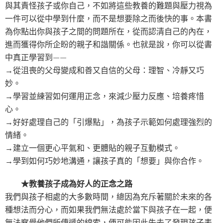
與其責怪孩子或你自己，不如將這些教養的難題與壓力視為
一件可以從中學到什麼，而不是想要除之而後快的事。本書
為你點出你與孩子之間的問題所在，從而認清自己的內在，
進而獲得你所企盼的親子和諧關係。也就是說，你可以從書
中真正學習到——
→從沮喪的父母變成和善又自信的父母：理智、冷靜又巧
妙。
→學習並練習如何運用正念，來減少壓力反應、培養疼惜
心。
→好好處理自己的「引爆點」，為孩子示範如何處理強烈的
情緒。
→建立一個更心平氣和、更體貼的親子互動模式。
→學到如何巧妙地溝通，讓孩子真的「想要」與你合作。
★教養孩子成為好人的正念之路
我們與孩子相處的大多數時間，總因為充斥著關於未來的各
種想法而分心，而如果我們無法處於當下與孩子在一起，便
無法察覺他們所傳遞的線索，便可能因此失去了發現孩子表