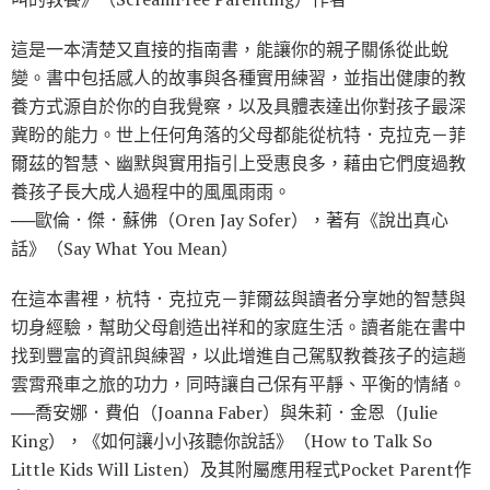
這是一本清楚又直接的指南書，能讓你的親子關係從此蛻
變。書中包括感人的故事與各種實用練習，並指出健康的教
養方式源自於你的自我覺察，以及具體表達出你對孩子最深
冀盼的能力。世上任何角落的父母都能從杭特．克拉克－菲
爾茲的智慧、幽默與實用指引上受惠良多，藉由它們度過教
養孩子長大成人過程中的風風雨雨。
──歐倫．傑．蘇佛（Oren Jay Sofer），著有《說出真心
話》（Say What You Mean）
在這本書裡，杭特．克拉克－菲爾茲與讀者分享她的智慧與
切身經驗，幫助父母創造出祥和的家庭生活。讀者能在書中
找到豐富的資訊與練習，以此增進自己駕馭教養孩子的這趟
雲霄飛車之旅的功力，同時讓自己保有平靜、平衡的情緒。
──喬安娜．費伯（Joanna Faber）與朱莉．金恩（Julie
King），《如何讓小小孩聽你說話》（How to Talk So
Little Kids Will Listen）及其附屬應用程式Pocket Parent作