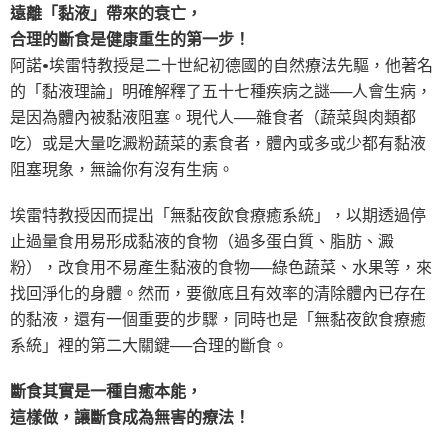
遠離「黏液」帶來的衰亡，
合理的斷食是健康重生的第一步！
阿諾•埃雷特教授是二十世紀初德國的自然療法先驅，他著名
的「黏液理論」明確解釋了五十七種疾病之謎──人會生病，
是因為體內被黏液阻塞。現代人──雜食者（蔬菜與肉類都
吃）或是大量吃澱粉蔬菜的素食者，體內或多或少都有黏液
阻塞現象，無論你有沒有生病。
埃雷特教授因而提出「無黏夜飲食療癒系統」，以期透過停
止過量食用易形成黏液的食物（過多蛋白質、脂肪、澱
粉），改食用不易產生黏液的食物──綠色蔬菜、水果等，來
找回淨化的身體。然而，要徹底且有效率的清除體內已存在
的黏液，還有一個重要的步驟，同時也是「無黏夜飲食療癒
系統」裡的第二大關鍵──合理的斷食。
斷食其實是一種自癒本能，
這樣做，讓斷食成為無害的療法！