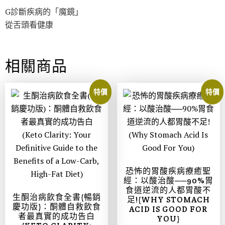
G診斷疾病的「魔鏡」
從舌頭看健康
相關商品
特價
特價
恐怖的胃酸疾病療癒聖
經：以酸治酸──90%胃
食道逆流的人都胃酸不
生酮治病飲食全書(暢銷
足!(WHY STOMACH
慶功版)：酮體自救飲食
ACID IS GOOD FOR
者最真實的成功告白
YOU)