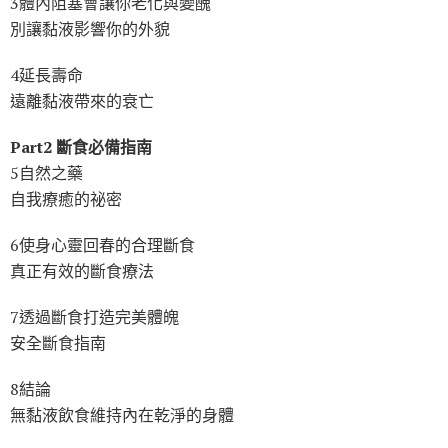
3體內阻塞會讓你老化與變醜
別讓黏液影響你的外貌
4延長壽命
遠離黏液帶來的衰亡
Part2 斷食必備指南
5自然之藥
自我療癒的祕密
6使身心靈回春的合理斷食
真正有效的斷食療法
7透過斷食打造完美體魄
安全斷食指南
8結論
無黏液飲食維持內在乾淨的身體