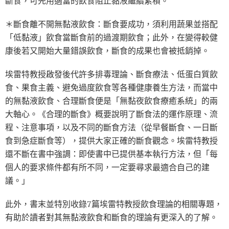
斷食，可先用適當的飲食阻止黏液繼續累積。
＊斷食離不開無黏液飲食：斷食要成功，須利用蔬果並搭配
「低黏液」飲食當斷食前的過渡期飲食；此外，在變得較健
康後若又開始大量錯誤飲食，斷食的成果也會被抵銷掉。
埃雷特教授啟發後代許多排毒理論、斷食療法、低蛋白質飲
食、果食主義、避免過度飲食等各種健康養生方法，而當中
的無黏液飲食、合理斷食便是「無黏夜飲食療癒系統」的兩
大軸心。《合理的斷食》概要說明了斷食法的運作原理、流
程、注意事項，以及不同的斷食方法（從早餐斷食、一日斷
食到急症斷食等），提供大家正確的斷食觀念。埃雷特教授
還不斷在書中強調：即使書中已提供基本執行方法，但「每
個人的要求條件都有所不同，一定要尋求最適合自己的建
議。」
此外，書末並特別收錄7篇埃雷特教授飲食理論的相關專題，
有助於讀者對其無黏液飲食和斷食的理論有更深入的了解。