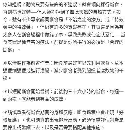
你知道嗎？動物只要有些許的不適感，就會傾向採行斷食，
直到病情好轉──但人類卻拒絕了如此天然的自癒方式。如
今，雖有不少專家認同斷食是「不治之症的療方」或「特效
藥中的特效藥」，但仍有許多的質疑存在，其實這是因為有
太多人在斷食過程中做錯了事，導致失敗或使症狀惡化──斷
食其實是種無害的療法，前提是你所採行的必須是「合理的
斷食」。
＊以清腸作為前置作業：斷食前最好可以先利用飲食、草本
通便劑通便或進行灌腸，減少斷食者受到腸道者腐敗物的干
擾。
＊以短期斷食開始嘗試：前後約三十六小時的斷食，每週一
到兩次，就能看到有益的成效。
＊請慎重看待斷食期間的身體反應：斷食過程中會出現「好
轉反應」，也可能真的出現排斥反應，必須慎重評估判斷是
要停止或繼續下去，以及是否需要搭配其他措施。