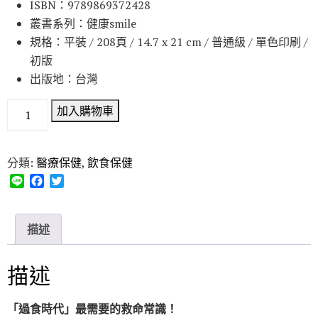
ISBN：9789869372428
叢書系列：健康smile
規格：平裝 / 208頁 / 14.7 x 21 cm / 普通級 / 單色印刷 /
初版
出版地：台灣
加入購物車
分類:
醫療保健
,
飲食保健
L
F
T
i
a
w
n
c
i
e
e
t
描述
b
t
o
e
o
r
描述
k
「過食時代」最需要的救命常識！