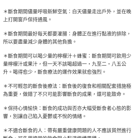
＊斷食期間儘量呼吸新鮮空氣：白天儘量走出戶外，並在晚
上打開窗戶保持通風。
＊斷食期間最好每天都要灌腸：身體正在進行黏液的排除，
所以要盡量減少身體的其他負擔。
＊斷食期間可以喝少量的檸檬汁＋蜂蜜：斷食期間可飲用少
量檸檬汁或果汁，但一天不該喝超過一‧九至二‧八五公
升。喝得愈少，斷食療法的運作效果就愈強烈。
＊不可輕忽的斷食後療法：斷食後的復食和相關配套措施極
為重要，做錯了不只可能影響斷食的成果，還可能致命。
＊保持心情愉快：斷食的成功與否亦大幅受斷食者心態的影
響，別讓自己陷入憂鬱或不悅的情緒。
＊不適合斷食的人：帶有嚴重健康問題的人不應該貿然進行