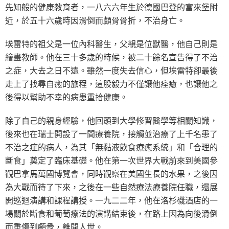
先知般的健康教育者，一八六六年生於德國巴登的富來堡附
近，於五十六歲時因滑倒而顱骨骨折，不治身亡。
埃雷特的祖父是一位內科醫生，父親是位獸醫，他自己則是
繪畫教師。他在三十多歲的時候，被二十餘名宣告得了不治
之症，大去之日不遠。雖然一度失去信心，但埃雷特卻最後
走上了找尋自癒的旅程，這股毅力不僅讓他痊癒，也讓他之
後得以幫助不幸的病患重拾健康。
除了自己的親身經驗，他回頭到大學修習醫學等相關知識，
後來也在瑞士開設了一間療養院，接觸並治療了上千名患了
不治之症的病人，為其「無黏液飲食療癒系統」和「合理的
斷食」奠定了臨床基礎。他在第一次世界大戰前來到美國參
觀巴拿馬萬國博覽會，同時觀察在美國生長的水果，之後因
為大戰而待了下來，之後在一些自然療法療養院任職，還展
開巡迴演講和課程講授。一九二二年，他在洛杉磯酒店的一
場關於斷食和葡萄療法的演講結束後，在路上因為向後滑倒
而重傷到顱骨，離開人世。