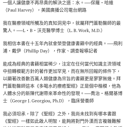
一個人讓健康不再昂貴的解決之道：水。──保羅‧哈維
（Paul Harvey），美國廣播公司電台網路
我在醫療領域所觸及的真知洞見中，就屬拜門蓋勒醫師的最
驚人。──L‧B‧沃克醫學博士（L. B. Work, M.D.）
我相信本書在十五年內就會榮登健康書籍中的經典。──飛利
浦‧戴伊（Phillip Day），作家、調查報導記者
能成為經典的書籍相當稀少，注定在任何當代知識主流領域
中扭轉模範方針的著作更加罕見，而在無所回報的條件下，
以顯著改善數百萬人類健康為宗旨的書籍更是寥寥無幾。拜
門蓋勒醫師這本《多喝水的療癒聖經》正是個中楷模，他為
人體水分的新陳代謝帶來革命性的發現。──喬治‧格爾基博
士（George J. Georgiou, Ph.D），臨床營養師
我必須坦承，除了《聖經》之外，我尚未找到有哪本書跟
《聖經》一樣如此啟人明智，能夠將對門外漢而言複雜難解