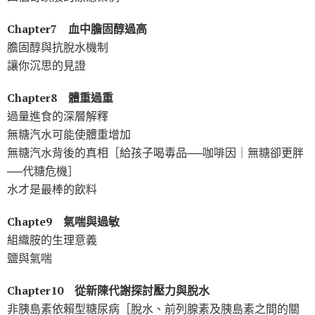
Chapter7 血中膽固醇過高
膽固醇與抗脫水機制
讓你沉思的見證
Chapter8 體重過重
過量進食的深層解釋
無糖汽水可能使體重增加
無糖汽水背後的真相［給孩子喝毒品──咖啡因｜無糖卻更胖
──代糖危機］
水才是最棒的飲料
Chapte9 氣喘與過敏
組織胺的生理意義
鹽與氣喘
Chapter10 從新陳代謝探討壓力與脫水
非胰島素依賴型糖尿病［脫水、前列腺素及胰島素之間的關