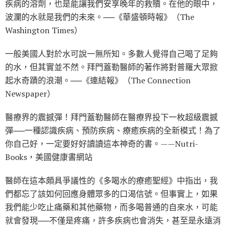
疾病的溶劑，也是能讓我們安享晚年的救贖。在他的眼中，
波瀾的水就是我們的未來。──《華盛頓時報》（The
Washington Times）
一般美國人對於水可說一無所知。多數人覺得自己喝了足夠
的水，但其實並不然。拜門蓋勒醫師的著作將對普羅大眾掀
起水奇蹟的浪潮。──《連結報》（The Connection
Newspaper）
醫療界的震撼彈！拜門蓋勒醫師在醫療界投下一枚超級震撼
彈──一種認識疾病、預防疾病、療癒疾病的全新模式！為了
你自己好，一定要好好讀讀這本神奇的書。——Nutri-
Books，美國健康書網站
醫師在這本頗具爭議性的《多喝水的療癒聖經》中指出，我
們都忘了該如何回應身體眾多的口渴信號。但事實上，如果
我們能少吃止痛藥和其他藥物，而多喝普通的自來水，可能
就會發現──不僅是疼痛，許多疾病也會消失，甚至是永遠消