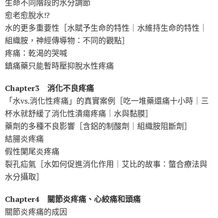
生命不同階段的水分調節
愈老愈脫水!?
水的更多重要性［水賦予生命的特性｜水維持生命的特性｜
組織胺，神經傳導物：不同的觀點］
疼痛：乾渴的哭喊
鎮痛藥只能暫時壓抑脫水性疼痛
Chapter3 消化不良疼痛
「水vs.消化性疼痛」的真實案例［吃一堆藥還痛十小時｜三
杯水就舒緩了消化性潰瘍疼痛｜水與黏膜］
藥劑的多種不良影響［含鋁的制酸劑｜組織胺阻斷劑］
結腸炎疼痛
假性闌尾炎疼痛
裂孔疝氣［水如何促進消化作用｜艾比的故事：螫合療法與
水分攝取］
Chapter4 關節炎疼痛、心絞痛和頭痛
關節炎疼痛的成因