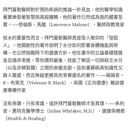
拜門蓋勒醫師對於預防疾病的推論一針見血，他的醫學知識
著實煥發著智慧與高超邏輯，他的著作已然成為我的藏書至
寶。──勞倫斯‧馬龍（Lawrence Malone），醫師與教育家
就水的重要性而言，拜門蓋勒醫師真是受人敬仰的「發起
人」。他開創性的著作說明了水分如何影響身體機能與架
構，也公然挑戰時下的健康方針。他在書中的立論基礎穩健
並且循序漸進，等你讀到最後，就能了解這一切與缺乏水分
（以及非精製鹽）之間的來龍去脈。這些書籍極具知識性又
啟人靈感，而且無疑更勝其他享譽盛名的著作。──薇薇安‧
B‧布萊克（Vivienne B. Black），英國《正向健康》雜誌健
康專欄作家
沒有奇蹟，只有常識。或許拜門蓋勒醫師才是真理。──朱利
安‧惠特克醫學博士（Julian Whitaker, M.D.），健康與療癒
（Health & Healing）