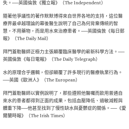
失。──英國倫敦《獨立報》（The Independent）
隨著他爭議性的著作默默博得來自世界各地的支持，這位醫
療界最卓越理論的幕後醫生說明了自己為何背棄傳統的智
慧，不用藥物，而是用水來治療患者。──英國倫敦《每日郵
報》（The Daily Mail）
拜門蓋勒醫師正極力主張顛覆臨床醫學的嶄新科學方法。──
英國倫敦《每日電報》（The Daily Telegraph）
水的原理合乎邏輯，但卻顛覆了許多現行的醫療執業行為。
──英國《歐洲人》（The European）
拜門蓋勒醫師以實例說明了，那些遵照他醫囑而飲用普通自
來水的患者都得到正面的成果，包括血壓降低、過敏減輕與
體重下降──他甚至找到了慢性缺水與憂鬱症的關係。──《愛
爾蘭時報》（The Irish Times）