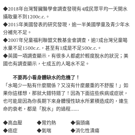
◆2018年台灣腎臟醫學會調查發現有4成民眾平均一天開水
攝取量不到1200c.c.。
◆2015年美國發表的研究發現，逾一半美國學童及青少年水
分補充不足。
◆2007年兒童福利聯盟文教基金會調查，逾7成台灣兒童喝
水量不足1500c.c.，甚至有1成是不足500c.c.。
◆英國一項調查顯示，有很多人都處於輕度脫水的狀況；美
國也有調查顯示，七成五的人喝水不足。
不要再小看身體缺水的危機了！
「水喝少一點有什麼關係？又沒有什麼嚴重的不舒服！」如
果你這樣想，那就大錯特錯了！因為下面這些疾病或症狀，
也可能是因為你長期下來身體慢性缺水所累積造成的，連生
命的衰老，都是「脫水」的過程……
◆高血壓 ◆胃灼熱 ◆偏頭痛
◆癌症 ◆氣喘 ◆消化性潰瘍