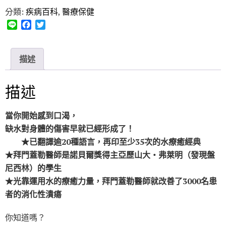
分類:
疾病百科
,
醫療保健
L
F
T
i
a
w
n
c
i
e
e
t
描述
b
t
o
e
o
r
描述
k
當你開始感到口渴，
缺水對身體的傷害早就已經形成了！
★已翻譯逾20種語言，再印至少35次的水療癒經典
★拜門蓋勒醫師是諾貝爾獎得主亞歷山大‧弗萊明（發現盤
尼西林）的學生
★光靠運用水的療癒力量，拜門蓋勒醫師就改善了3000名患
者的消化性潰瘍
你知道嗎？