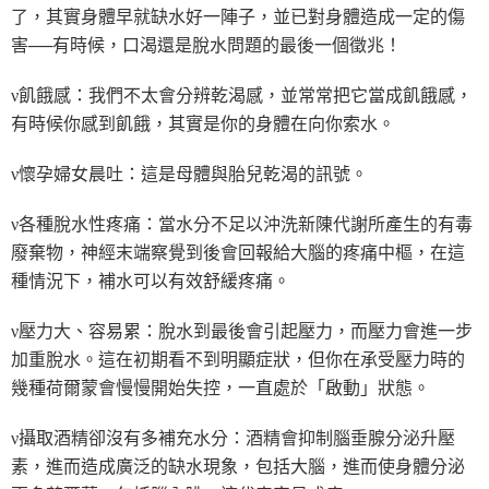
了，其實身體早就缺水好一陣子，並已對身體造成一定的傷
害──有時候，口渴還是脫水問題的最後一個徵兆！
ν飢餓感：我們不太會分辨乾渴感，並常常把它當成飢餓感，
有時候你感到飢餓，其實是你的身體在向你索水。
ν懷孕婦女晨吐：這是母體與胎兒乾渴的訊號。
ν各種脫水性疼痛：當水分不足以沖洗新陳代謝所產生的有毒
廢棄物，神經末端察覺到後會回報給大腦的疼痛中樞，在這
種情況下，補水可以有效舒緩疼痛。
ν壓力大、容易累：脫水到最後會引起壓力，而壓力會進一步
加重脫水。這在初期看不到明顯症狀，但你在承受壓力時的
幾種荷爾蒙會慢慢開始失控，一直處於「啟動」狀態。
ν攝取酒精卻沒有多補充水分：酒精會抑制腦垂腺分泌升壓
素，進而造成廣泛的缺水現象，包括大腦，進而使身體分泌