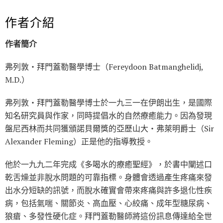
作者介紹
作者簡介
弗列敦‧拜門蓋勒醫學博士（Fereydoon Batmanghelidj,
M.D.）
弗列敦‧拜門蓋勒醫學博士於一九三一在伊朗出生，是國際
知名研究員與作家，同時提倡水的自然療癒能力。因為發現
盤尼西林而共同獲頒諾貝爾獎的亞歷山大‧弗萊明爵士（Sir
Alexander Fleming）正是他的指導教授。
他於一九九二年完成《多喝水的療癒聖經》，於書中闡述口
乾舌燥並非脫水問題的可靠指標。身體會透過產生疼痛來發
出水分短缺的訊號，而脫水確實會帶來疼痛與許多退化性疾
病，包括氣喘、關節炎、高血壓、心絞痛、成年型糖尿病、
狼瘡、多發性硬化症。拜門蓋勒醫師將這份訊息傳達給全世