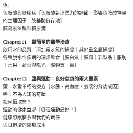
係］
色胺酸與糖尿病［色胺酸對滲透力的調節｜影響色胺酸存量
的生理因子｜胺基酸儲存池］
胰島素依賴型糖尿病
Chapter11 最簡單的醫學治療
飲用水的品質［添加氟＆氯的疑慮｜其他重金屬疑慮］
各種脫水性疾病的理想飲食［蛋白質｜蛋類｜乳製品｜脂肪
｜水果、蔬菜與陽光｜礦物質｜鹽］
Chapter12 鹽與運動：良好健康的兩大要素
鹽：永垂不朽的療方［水腫、高血壓、氣喘的背後成因］
鹽：不為人知的奇蹟
如何攝取鹽？
運動的健康益處［哪種運動最好？］
健康照護體系與我們的責任
與日俱增的醫療成本