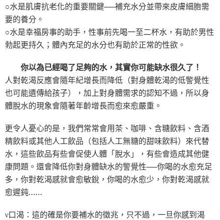
○水是肌膚抗老化的重要關鍵──補充水分並帶來皮膚細胞需
要的養分。
○水是幸福房事的助手，性事前先喝一至二杯水，有助於男性
勃起更持久；體內充足的水分也有助於正常的性欲。
你以為已經喝了足夠的水，其實你可能缺水很久了！
人對乾渴反應會隨年紀增長而降低（對身體乾渴的低警覺性
也可能遺傳給孩子），加上對身體需求的認知不過，所以身
體脫水的現象會隨著年齡增長而愈來愈嚴重。
更令人憂心的是，我們常常會用茶、咖啡、含糖飲料、含酒
精飲料或其他人工飲品（包括人工無糖的甜味飲料）來代替
水，這些飲品有些會促使人體「脫水」，有些會造成其他健
康問題。還會降低你對身體缺水的警覺性──你喝的水愈充足
多，你對乾渴感就會愈敏銳，你喝的水愈少，你對乾渴感就
愈遲鈍……
ν口渴：這的確是你要補水的徵兆，只不過，一旦你感到渴