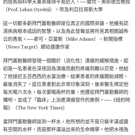
的技術與科學天書表達得平易近人。──雷坎‧奧耶德吉教授
（Prof. Lekan Oyedeji），奈及利亞拉哥斯大學
這一切都多虧拜門蓋勒醫師是位真正的國際英雄，他擁有認
清疾病根本成因的智慧，以及為此發聲並將所見真相開誠佈
公的勇氣。──麥可‧亞當斯（Mike Adams），新聞指標
（News Target）網站健康作家
拜門蓋勒醫師發現一個關於（消化性）潰痬的緩解措施，起
初是一名患者在深夜因為潰瘍而劇烈疼痛到難以忍受，他給
了他接近五百西西的水當治療，結果患者的疼痛開始減輕，
最後消失了。這位患者對此非常印象深刻，後來醫生規定他
每天喝六次水，每次要喝兩杯的量，他遵從拜門蓋勒醫師的
囑咐，並成了「臨床」上治癒潰痬發作的案例。──《紐約時
報》（The New York Times）
當拜門蓋勒醫師談到一杯水，他所想的並不是只裝半滿或還
有空間的水杯，而是那杯滿溢出來的生命精華。他把水視為