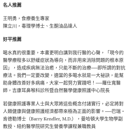
名人推薦
王明勇，食療養生專家
陳立川，毒理學博士、生酮油品達人
好平推薦
喝水真的很重要，本書更明白講到我行醫的心聲，「現今的
醫學療程多以舒緩症狀為導向，而非用來消除問題的根本原
因」，造成疾病無法治癒，只能不斷的治療──即所謂的對抗
療法。我們一定要改變，適當的多喝水就是一大祕訣，能幫
助身體改善好多病痛，大家一起努力實踐吧！──羅仕寬醫
師，吉康耳鼻喉科診所暨自然醫學健康照護中心院長
若健康照護專業人士與大眾將這些概念付諸實行，必定將對
人類健康與健康照護經濟都帶來極為正面的影響。──巴瑞‧
肯德勒博士（Barry Kendler, M.D.），曼哈頓大學生物學副
教授、紐約醫學院研究生營養學課程兼職教員