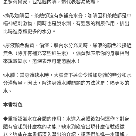
更多荷爾蒙，包括腦內啡，這代表容易成癮。
ν攝取咖啡因、茶鹼卻沒有多補充水分：咖啡因和茶鹼都是中
樞神經刺激物，同時也是脫水劑，有強烈的利尿作用，排出
比喝進身體更多的水分。
ν尿液顏色偏黃、偏深：體內水分充足時，尿液的顏色很接近
無色（除非有補充某些維生素），偏黃就表示你的身體相對
來說較缺水，愈深表示可能愈脫水！
ν水腫：當身體缺水時，大腦會下達命令增加身體的鹽分和水
分滯留量，因此，解決身體水腫問題的方法就是：喝更多的
水。
本書特色
◆重新認識水在身體的作用：水進入身體後如何運作？對身
體有會起到什麼樣的功能？缺水到底會出現什麼信號或徵
兆？這些在本書都深入潛出的介紹，讓我們能進一步理解，