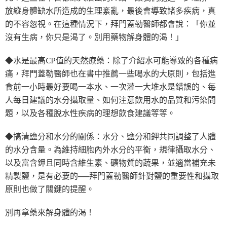
放縱身體缺水所造成的生理紊亂，最後會導致諸多疾病，真
的不容忽視。在這種情況下，拜門蓋勒醫師都會說：「你並
沒有生病，你只是渴了。別用藥物解身體的渴！」
◆水是最高CP值的天然療藥：除了介紹水可能導致的各種病
痛，拜門蓋勒醫師也在書中推薦一些喝水的大原則，包括進
食前一小時最好要喝一本水、一次灌一大堆水是錯誤的、每
人每日建議的水分攝取量、如何注意飲用水的品質和污染問
題，以及各種脫水性疾病的理想飲食建議等等。
◆搞清鹽分和水分的關係：水分、鹽分和鉀共同調整了人體
的水分含量。為維持細胞內外水分的平衡，規律攝取水分、
以及富含鉀且同時含維生素、礦物質的蔬果，並適當補充未
精製鹽，是有必要的──拜門蓋勒醫師針對鹽的重要性和攝取
原則也做了關鍵的提醒。
別再拿藥來解身體的渴！