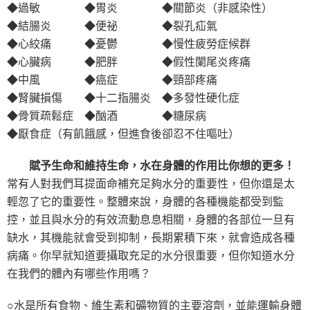
◆過敏 ◆胃炎 ◆關節炎（非感染性）
◆結腸炎 ◆便祕 ◆裂孔疝氣
◆心絞痛 ◆憂鬱 ◆慢性疲勞症候群
◆心臟病 ◆肥胖 ◆假性闌尾炎疼痛
◆中風 ◆癌症 ◆頸部疼痛
◆腎臟損傷 ◆十二指腸炎 ◆多發性硬化症
◆骨質疏鬆症 ◆酗酒 ◆糖尿病
◆厭食症（有飢餓感，但進食後卻忍不住嘔吐）
賦予生命和維持生命，水在身體的作用比你想的更多！
常有人對我們耳提面命補充足夠水分的重要性，但你還是太
輕忽了它的重要性。整體來說，身體的各種機能都受到監
控，並且與水分的有效流動息息相關，身體的各部位一旦有
缺水，其機能就會受到抑制，長期累積下來，就會造成各種
病痛。你早就知道要攝取充足的水分很重要，但你知道水分
在我們的體內有哪些作用嗎？
○水是所有食物、維生素和礦物質的主要溶劑，並能運輸身體