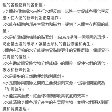
裡的各種物質到各部位。
○身體必須仰賴水來進行水解反應，以進一步促成各種化學反
應，使人體的新陳代謝正常運作。
○水能在細胞內部產生電力和磁力，提供了人體生存所需的能
量。
○水是維繫細胞構造的黏著劑，為DAN提供一個穩固的環境，
防止基因遭到破壞，讓基因順利的自我修復和再生。
○體內有足夠的水分能提供胃黏膜更佳的胃酸屏障，保護胃不
受胃酸的侵蝕。
○水有助於腸胃將食物分解成細小的顆粒，促使它們的消化、
吸收和新陳代謝。
○水是最好的天然助便劑和利尿劑。
○水是關節與關節之間的主要潤滑劑來源，也讓椎間盤成為
「防震氣墊」。
○水能提高血液、紅血球和肺部收集氧氣的效率。
○水能清除身體各部分產生的有毒廢棄物，並把它們運送到肝
臟和腎臟處理。