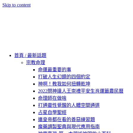
Skip to content
60秒看新世界
柿子文化
首頁 / 最新話題
宗教命理
命運最重要的事
打破人生幻鏡的四個約定
神啊！教我如何扭轉乾坤
2022問神達人王崇禮平安生肖運籤農民曆
命理師在做啥
打通靈性覺醒的人體空間通道
占星自學聖經
連皇帝都在看的善惡練習題
魔藥調製聖典與現代應用指南