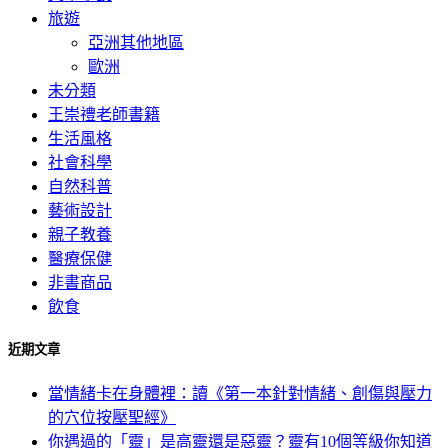
旅遊
亞洲其他地區
歐洲
未分類
王崇禮老師書籍
生活風格
社會科學
自然科普
藝術設計
親子教養
醫療保健
非書商品
飲食
近期文章
當情緒卡在身體裡：讀《第一本針對情緒、創傷與壓力
的穴位按壓聖經》
你遇過的「靈」是高靈還是惡靈？靈有10個等級你知道