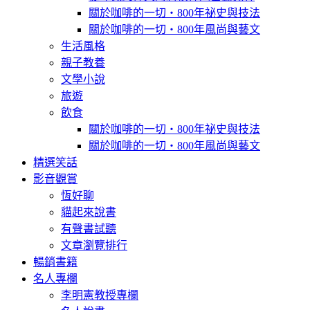
關於咖啡的一切‧800年祕史與技法
關於咖啡的一切‧800年風尚與藝文
生活風格
親子教養
文學小說
旅遊
飲食
關於咖啡的一切‧800年祕史與技法
關於咖啡的一切‧800年風尚與藝文
精選笑話
影音觀賞
恆好聊
貓起來說書
有聲書試聽
文章瀏覽排行
暢銷書籍
名人專欄
李明憲教授專欄