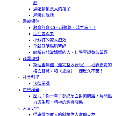
經
遍體鱗傷長大的孩子
屍體在說話
醫療保健
救命飲食3.0‧越營養，越生病？！
癌症會消失
小蘇打的驚人療效
全新低醣燃脂聖經
給所有想當媽媽的人．科學實證養卵聖經
商業理財
窮理查年鑑（最完整收錄版）：地表最賣的
格言智慧，和《聖經》一樣歷久不衰！
社會科學
法律常識
自然科普
壓力：你一輩子都必須面對的問題，解開壓
力與生理、精神的糾纏關係！
人文史地
從卑微到偉大的斜槓偉人富蘭克林