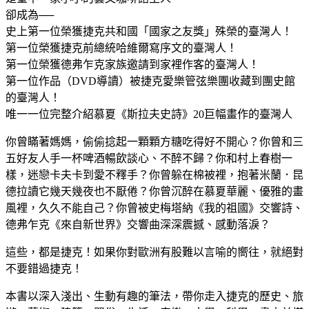
卻成為──
史上第一位榮獲捷克共和國「國家之友獎」殊榮的臺灣人！
第一位榮獲捷克前總統哈維爾寫序文的臺灣人！
第一位榮獲德弗乍克家族邀請到家裡作客的臺灣人！
第一位作品（DVD導讀）被捷克愛樂管弦樂團收藏到團史館
的臺灣人！
唯一一位完整介紹慕夏《斯拉夫史詩》20巨幅畫作的臺灣人
你曾瞞著媽媽，偷偷捻起一顆顆方糖吃得好不開心？你曾和三
五好友人手一杯啤酒暢飲談心、不醉不歸？你和村上春樹一
樣，迷戀卡夫卡到愛不釋手？你曾躲在棉被裡，抱著米蘭．昆
德拉讀它幾天幾夜也不厭倦？你曾沉醉在慕夏華麗、優雅的畫
風裡，久久不能自己？你曾被史梅塔納《我的祖國》交響詩、
德弗乍克《來自新世界》交響曲深深震撼、感動落淚？
這些，都是捷克！如果你對歐洲有股難以言喻的嚮往，就絕對
不要錯過捷克！
本書以深入淺出、生動有趣的筆法，帶你走入捷克的歷史、旅