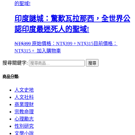
印度謎城：驚歎瓦拉那西，全世界公
認印度最迷死人的聖域!
NT$
399
原始價格：NT$399。
NT$
315
目前價格：
NT$315。
加入購物車
搜尋關鍵字:
搜尋
商品分類:
人文史地
人文社科
商業理財
宗教命理
心理勵志
性別研究
文學小說