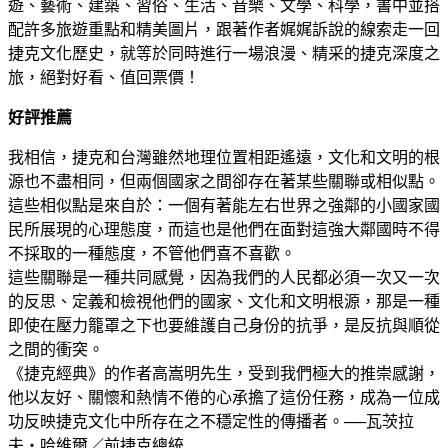
遊、藝術、建築、習俗、生活、音樂、文學、科學，書中並搭
配許多旅遊重點和精美圖片，跟著作者娓娓訴說的線索走一回
捷克文化歷史，就等於同時進行一場浪漫、精采的捷克深度之
旅，絕對好看、值回票價！
好評推薦
我相信，捷克和台灣雖然地理位置相距遙遠，文化和文明的根
源也不盡相同，但兩個國家之間卻存在著某些關聯或相似點。
這些相似點是來自於：一個有著能左右世界之強鄰的小國家國
民所展現的心理態度，而這也是他們在面對這強大鄰國時不得
不採取的一種態度，不管他們喜不喜歡。
這些關聯是一種共同感覺，因為我們的人民都必須一次又一次
的反思、定義和檢視他們的國家、文化和文明根源，那是一種
即使在壓力籠罩之下也要維護自己身份的抗爭，是反抗與順從
之間的衝突。
《捷克經典》的作者高嵩明先生，受到我們極大的推崇感謝，
他以友好、關懷和熱情不倦的心承擔了這份任務，成為一位成
功反映捷克文化中所存在之不穩定性的傳播者。──瓦茨拉
夫‧哈維爾／前捷克總統