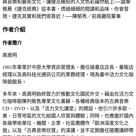
典音樂和藝術文化，讓捷克繽紛的人文色彩躍然紙上──誠摯
推薦《捷克經典》這本書，透過細細的閱讀和品味，你會發
現，捷克其實和我們很靠近！──陳郁秀／前兩廳院董事
作者介紹
作者簡介
高嵩明
1991年畢業於中原大學資訊管理系，擔任過書店店長、量販店
經理以及高科技光通訊公司的業務經理，現為臺中活力文化咖
啡館館長。
多年來，高嵩明始終致力於推動文化國民外交。藉由在活力文
化咖啡館陳列販售專業文化書籍、各種經典版本的古典音樂
CD、DVD，以及「活力文化講堂」的開設，他引介許多歐、
美、日等地區的文化給國人欣賞與體驗；同時，也應邀於國內
各級學術單位、機關、企業、社區團體作「歐洲深度文化之
旅」以及「古典音樂欣賞」的演講，並不定期擔任隨團講師帶