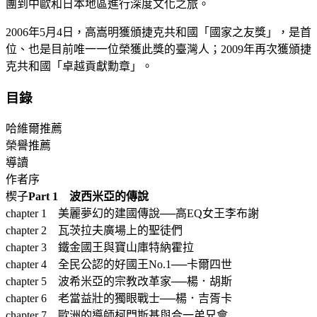
團到中歐和日本地區進行深度文化之旅。
2006年5月4日，高嵩明獲頒捷克共和國「國家之友獎」，是首
位、也是目前唯一一位榮獲此獎的臺灣人；2009年再次獲頒捷
克共和國「卓越貢獻勳章」。
目錄
哈維爾推薦
榮譽推薦
導讀
作者序
楔子
Part 1 波西米亞的傳說
chapter 1 美麗夢幻的建國傳說──高EQ女王李布謝
chapter 2 瓦茨拉夫廣場上的聖徒們
chapter 3 鐵金國王與寶山庫特納霍拉
chapter 4 全民公認的好國王No.1──卡爾四世
chapter 5 波希米亞的宗教改革家──楊．胡斯
chapter 6 老當益壯的獨眼戰士──楊．吉胥卡
chapter 7 歐洲的導師柯門斯基與合一弟兄會