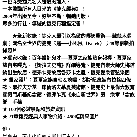
一位深受捷克名人禮遇的達人，
一本驚豔所有人目光的《捷克經典》！
2009年出版至今，好評不斷，暢銷再版，
眾多旅行社、導遊的捷克行程指定書！
★全新收錄：捷克人最引以為傲的傳統藝術──懸絲木偶
劇；聞名全世界的捷克卡通──小地鼠（Krtek）；40餘張新拍
攝照片
★獨家收錄：百年設計鬼才──慕夏之家族貼身報導、慕夏家
族自宅曝光、《斯拉夫史詩》詳細導覽、捷克音樂大師史梅塔
納出生故居、德弗乍克故居魯莎卡之屋、捷克愛樂管弦樂團
★ 獨家照片：慕夏家族自宅＆媳婦、胡斯紀念館布拉格四條
款、摩拉夫斯基．庫倫洛夫慕夏美術館、捷克史上最偉大教育
家柯門斯基紀念館、德弗乍克《來自新世界》第二樂章「念故
鄉」手稿
★ 100個必遊景點和旅遊資訊
★ 21章捷克經典人事物介紹、450幅精采圖片
他，
是臺中一家小小的藝文咖啡館主人，