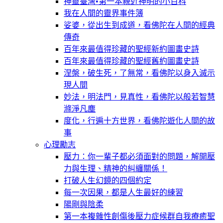
神靈臺灣•第一本親近神明的小百科
我在人間的靈界事件簿
娑婆，從出生到成道，看佛陀在人間的經典
傳奇
百年來最值得珍藏的聖經新約圖畫史詩
百年來最值得珍藏的聖經舊約圖畫史詩
涅槃，破生死，了無常，看佛陀以身入滅示
現人間
妙法，明法門，見真性，看佛陀以般若智慧
滌淨凡塵
度化，行遍十方世界，看佛陀遊化人間的故
事
心理勵志
壓力：你一輩子都必須面對的問題，解開壓
力與生理、精神的糾纏關係！
打破人生幻鏡的四個約定
每一次因果，都是人生最好的練習
陽剛與陰柔
第一本複雜性創傷後壓力症候群自我療癒聖