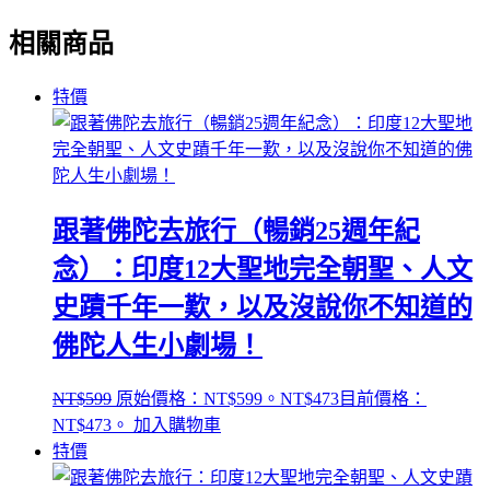
相關商品
特價
跟著佛陀去旅行（暢銷25週年紀
念）：印度12大聖地完全朝聖、人文
史蹟千年一歎，以及沒說你不知道的
佛陀人生小劇場！
NT$
599
原始價格：NT$599。
NT$
473
目前價格：
NT$473。
加入購物車
特價