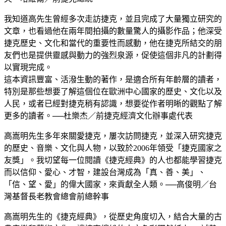
我知道高先生曾經多次走訪捷克，並且完成了大量獨立研究的
文章，也看過他在兩年間拍攝的數量驚人的攝影作品；他深受
捷克歷史、文化和當代的重要性而感動，他在捷克所結交的朋
友們也是提供靈感與動力的強烈泉源，促使這個非凡的計劃得
以實現完成。
這本資訊豐富、活潑生動的著作，是適合所有年齡層的讀者，
特別是那些想要了解這個位在歐洲中心國家的歷史、文化以及
人民，或者已經對捷克稍有認識，想要從作者明晰的觀點了解
更多的讀者。──杜樂杰／前捷克經濟文化辦事處代表
高嵩明先生多年來關愛捷克，屢次訪問捷克，並深入研究捷克
的歷史、音樂、文化與人物，以致於2006年領受「捷克國家之
友獎」。我切望每一位閱讀《捷克經典》的人也都能學習捷克
而以信仰、愛心、才智，建設台灣成為「真、善、美」、
「信、望、愛」的偉大國家，來貢獻全人類。──高俊明／台
灣基督長老教會總會前總幹事
高嵩明先生的《捷克經典》，從歷史角度切入，結合大量的古