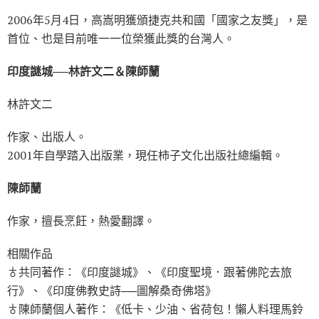
2006年5月4日，高嵩明獲頒捷克共和國「國家之友獎」，是
首位、也是目前唯一一位榮獲此獎的台灣人。
印度謎城──林許文二＆陳師蘭
林許文二
作家、出版人。
2001年自學踏入出版業，現任柿子文化出版社總編輯。
陳師蘭
作家，擅長烹飪，熱愛翻譯。
相關作品
♁共同著作：《印度謎城》、《印度聖境．跟著佛陀去旅
行》、《印度佛教史詩──圖解桑奇佛塔》
♁陳師蘭個人著作：《低卡、少油、省荷包！懶人料理馬鈴