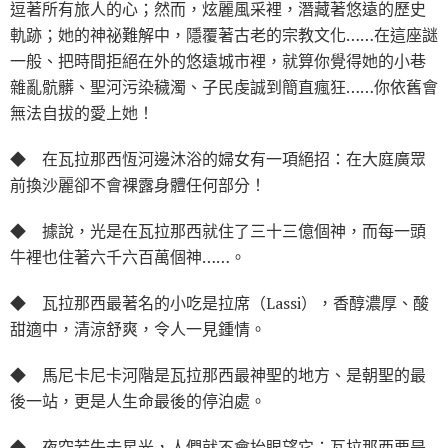
逗著所有旅人的心；然而，炫麗風采裡，潛藏著悠遠的歷史
軌跡；她的神祕難解中，隱覆著古老的宗教文化……在這座謎
一般、把時間拒絕在外的悠遠城市裡，就算你覺得她的小巷
雜亂骯髒、聖河污染穢濁、子民虔誠到簡直瘋狂……你依舊會
無法自拔的愛上她！
◆ 在瓦拉那西恆河邊沐浴的婦女有一項絕招：在大庭廣眾
前換沙麗卻不會裸露身體任何部分！
◆ 據說，光是在瓦拉那西就住了三十三億個神，而每一頭
牛裡也住著六千六百萬個神……。
◆ 瓦拉那西最著名的小吃是拉席（Lassi），香醇濃厚、酸
甜適中，清涼舒爽，令人一見鍾情。
◆ 馬尼卡尼卡河階是瓦拉那西最神聖的地方、是朝聖的最
後一站，更是人生命最後的停泊處。
◆ 夜空若失去星光，人們就不會抬眼望它；瓦拉那西要是