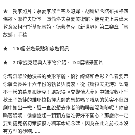
★ 獨家照片：慕夏家族自宅＆媳婦、胡斯紀念館布拉格四
條款、摩拉夫斯基．庫倫洛夫慕夏美術館、捷克史上最偉大
教育家柯門斯基紀念館、德弗乍克《新世界》第二樂章「念
故鄉」手稿
★ 100個必遊景點和旅遊資訊
★ 20章捷克經典人事物介紹、450幅精采圖片
你曾沉醉於動漫畫的美形華麗、優雅線條和色彩？作者要帶
你體會長達十六年份的執著與情感，從《斯拉夫史詩》認識
不一樣的慕夏和捷克！還記得《交響情人夢》中飾演收小千
秋王子為徒的維耶拉指揮大師的馬超嗎？親切的笑容不但跟
劇中如出一轍，還一直說想去作者的咖啡館喝咖啡呢！你曾
瞞著媽媽，偷偷捻起一顆顆方糖吃得好不開心？那麼你一定
要到捷克褡初策摸摸方糖革命紀念碑，因為在此之前根本沒
有方型的砂糖……