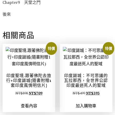
Chapter9 天堂之門
後來
相關商品
特價
特價
印度聖境.跟著佛陀去旅
印度謎城：不可思議的
行+印度謎城(隨書附贈1
瓦拉那西，全世界公認
套印度風情明信片)
印度最迷死人的聖域
NT$
898
NT$
709
NT$
499
NT$
393
查看內容
加入購物車