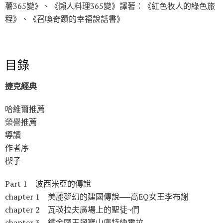
薯365變》、《懶人料理365變》譯著：《紅色牧人的綠色旅
程》、《召喚奇蹟的幸福說話書》
目錄
捷克經典
哈維爾推薦
榮譽推薦
導讀
作者序
楔子
Part 1 波西米亞的傳說
chapter 1 美麗夢幻的建國傳說──高EQ女王李布謝
chapter 2 瓦茨拉夫廣場上的聖徒¬們
chapter 3 鐵金國王與寶山庫特納霍拉