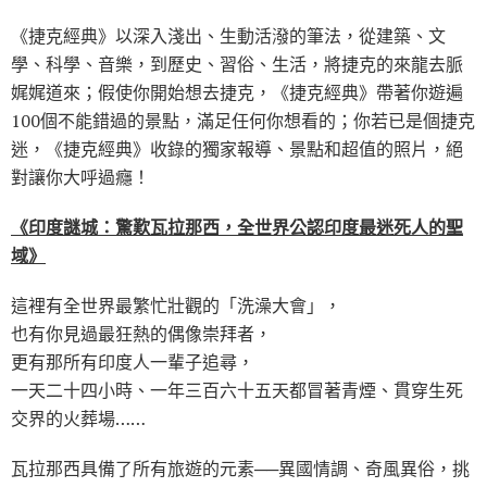
《捷克經典》以深入淺出、生動活潑的筆法，從建築、文
學、科學、音樂，到歷史、習俗、生活，將捷克的來龍去脈
娓娓道來；假使你開始想去捷克，《捷克經典》帶著你遊遍
100個不能錯過的景點，滿足任何你想看的；你若已是個捷克
迷，《捷克經典》收錄的獨家報導、景點和超值的照片，絕
對讓你大呼過癮！
《印度謎城：驚歎瓦拉那西，全世界公認印度最迷死人的聖
域》
這裡有全世界最繁忙壯觀的「洗澡大會」，
也有你見過最狂熱的偶像崇拜者，
更有那所有印度人一輩子追尋，
一天二十四小時、一年三百六十五天都冒著青煙、貫穿生死
交界的火葬場……
瓦拉那西具備了所有旅遊的元素──異國情調、奇風異俗，挑