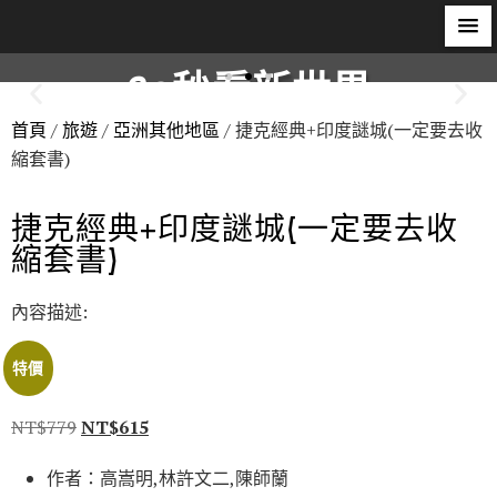
60秒看新世界
首頁
/
旅遊
/
亞洲其他地區
/ 捷克經典+印度謎城(一定要去收
柿子文化
縮套書)
捷克經典+印度謎城(一定要去收
縮套書)
內容描述:
特價
NT$
779
NT$
615
作者：高嵩明,林許文二,陳師蘭