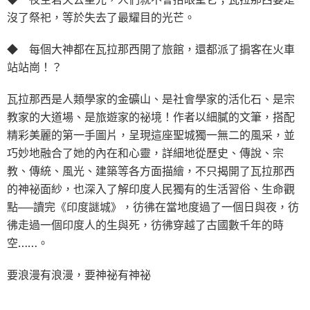
沒了祭祀，等於失去了最耀目的光芒。
◆ 每個大神都在瓦拉那西開了旅館，還都派了掮客在火車
站站崗！？
瓦拉那西是人類學家的金礦山、是社會學家的活化石、是宗
教家的大道場、是旅遊家的祕境！作者以細膩的文筆，搭配
精彩美麗的第一手圖片，呈現這座聖城獨一無二的風采，並
巧妙地融合了她的內在和心靈，詳細地從歷史、傳說、宗
教、傳統、風光、建築等各方面描繪，不只揭開了瓦拉那西
的神祕面紗，也深入了解印度人民獨有的生活習俗、生命觀
點──讀完《印度謎城》，彷彿在當地度過了一個日與夜，彷
彿走過一個印度人的生與死，彷彿穿越了古國數千年的時
空……。
要浪漫有浪漫，要神祕有神祕