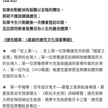
k
如果你對歐洲有股難以言喻的嚮往，
那就不應該錯過捷克；
如果今生只剩最後一次機會造訪印度，
瓦拉那西將會是豐足你人生的最佳選擇！
《捷克經典：5星級的捷克文化深度導遊》
★ 4個「史上第一」：史上第一位榮獲捷克共和國「國家之
友獎」殊榮的台灣人；第一位榮獲捷克前總統哈維爾寫序文
的台灣人；第一位榮獲德弗乍克家族邀請到家裡作客的台灣
人；第一位作品（DVD導讀）被捷克愛樂管弦樂團收藏到團
史館的台灣人。
★ 第一手報導：百年設計鬼才──慕夏之家族貼身導道，慕
夏家族自宅首度曝光，《斯拉夫史詩》詳細導覽；捷克音樂
大師史梅塔納出生故居、德弗乍克故居魯莎卡之屋、捷克愛
樂管弦樂團貼身專訪。