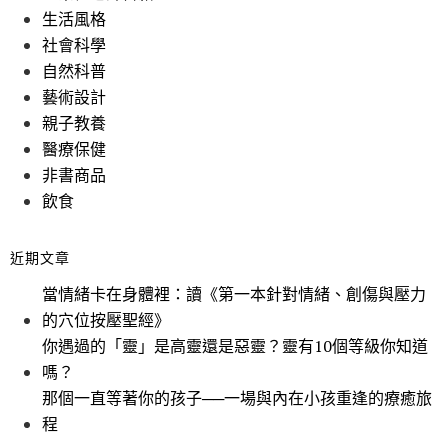
生活風格
社會科學
自然科普
藝術設計
親子教養
醫療保健
非書商品
飲食
近期文章
當情緒卡在身體裡：讀《第一本針對情緒、創傷與壓力
的穴位按壓聖經》
你遇過的「靈」是高靈還是惡靈？靈有10個等級你知道
嗎？
那個一直等著你的孩子──一場與內在小孩重逢的療癒旅
程