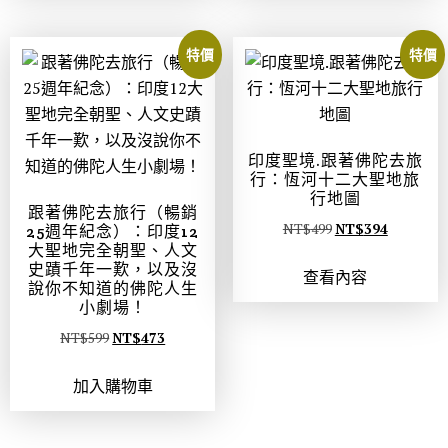
特價
特價
印度聖境.跟著佛陀去旅
行：恆河十二大聖地旅
行地圖
跟著佛陀去旅行（暢銷
NT$
499
NT$
394
25週年紀念）：印度12
大聖地完全朝聖、人文
史蹟千年一歎，以及沒
查看內容
說你不知道的佛陀人生
小劇場！
NT$
599
NT$
473
加入購物車