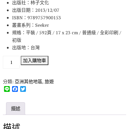
出版社：柿子文化
出版日期：2013/12/07
ISBN：9789757900153
叢書系列：Seeker
規格：平裝 / 592頁 / 17 x 23 cm / 普通級 / 全彩印刷 /
初版
出版地：台灣
加入購物車
分類:
亞洲其他地區
,
旅遊
L
F
T
i
a
w
n
c
i
e
e
t
描述
b
t
o
e
o
r
描述