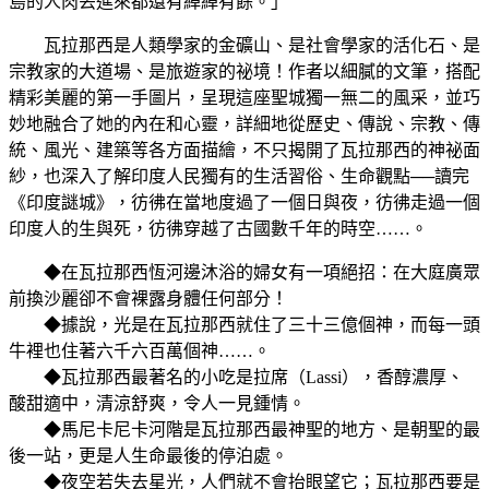
島的人肉丟進來都還有綽綽有餘。」
瓦拉那西是人類學家的金礦山、是社會學家的活化石、是
宗教家的大道場、是旅遊家的祕境！作者以細膩的文筆，搭配
精彩美麗的第一手圖片，呈現這座聖城獨一無二的風采，並巧
妙地融合了她的內在和心靈，詳細地從歷史、傳說、宗教、傳
統、風光、建築等各方面描繪，不只揭開了瓦拉那西的神祕面
紗，也深入了解印度人民獨有的生活習俗、生命觀點──讀完
《印度謎城》，彷彿在當地度過了一個日與夜，彷彿走過一個
印度人的生與死，彷彿穿越了古國數千年的時空……。
◆在瓦拉那西恆河邊沐浴的婦女有一項絕招：在大庭廣眾
前換沙麗卻不會裸露身體任何部分！
◆據說，光是在瓦拉那西就住了三十三億個神，而每一頭
牛裡也住著六千六百萬個神……。
◆瓦拉那西最著名的小吃是拉席（Lassi），香醇濃厚、
酸甜適中，清涼舒爽，令人一見鍾情。
◆馬尼卡尼卡河階是瓦拉那西最神聖的地方、是朝聖的最
後一站，更是人生命最後的停泊處。
◆夜空若失去星光，人們就不會抬眼望它；瓦拉那西要是