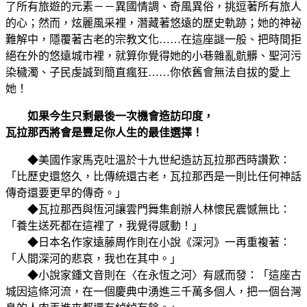
了所有旅遊的元素－－異國情調、奇風異俗，挑逗著所有旅人
的心；然而，炫麗風采裡，潛藏著悠遠的歷史軌跡；她的神祕
難解中，隱覆著古老的宗教文化……在這座謎一般、把時間拒
絕在外的悠遠城市裡，就算你覺得她的小巷雜亂骯髒、聖河污
染穢濁、子民虔誠到簡直瘋狂……你依舊會無法自拔的愛上
她！
如果今生只剩最後一次機會造訪印度，
瓦拉那西將會是豐足你人生的最佳選擇！
◆美國作家馬克吐溫於十九世紀造訪瓦拉那西時讚歎：
「比歷史還悠久，比傳統還古老，瓦拉那西是一則比任何神話
傳奇還要更早的傳奇。」
◆瓦拉那西與恆河讓雲門舞集創辦人林懷民震憾無比：
「養生送死都在這裡了，我覺得感動！」
◆日本名作家遠藤周作則在小說《深河》一再重複著：
「人間深河的悲哀，我也在其中。」
◆小說家鍾文音則在〈在永恆之河〉有感而發：「這座古
城因這條河流，在一個慶典中湧進三千萬多個人，把一個台灣