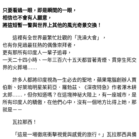
只要看過一眼，即是瞬間的一眼，
相信也不會有人願意，
將這短暫一瞥與世界上其他的風光奇景交換！
這裡有全世界最繁忙壯觀的「洗澡大會」，
也有你見過最狂熱的偶像崇拜者，
更有那所有印度人一輩子追尋，
一天二十四小時、一年三百六十五天都冒著青煙、貫穿生死交
界的火葬場……
許多人都將印度視為一生必去的聖地，蘋果電腦創辦人賈
伯斯、好萊塢明星茱莉亞．羅勃茲、《深夜特急》作者澤木耕
太郎……，但你知道嗎？在這塊神祕大陸上，有一座城市，是
所有印度人的驕傲，在他們心中，沒有一個地方比得上她，那
就是－－
瓦拉那西！
「這是一場徹底衝擊視覺與感覺的旅行。」瓦拉那西具備