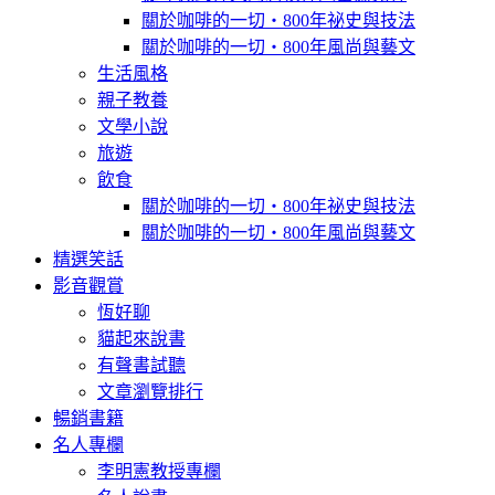
關於咖啡的一切‧800年祕史與技法
關於咖啡的一切‧800年風尚與藝文
生活風格
親子教養
文學小說
旅遊
飲食
關於咖啡的一切‧800年祕史與技法
關於咖啡的一切‧800年風尚與藝文
精選笑話
影音觀賞
恆好聊
貓起來說書
有聲書試聽
文章瀏覽排行
暢銷書籍
名人專欄
李明憲教授專欄