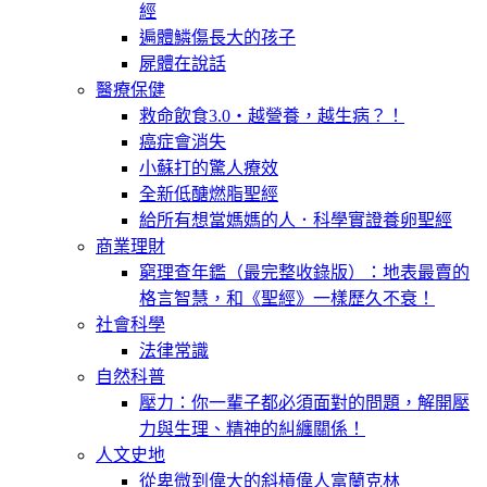
經
遍體鱗傷長大的孩子
屍體在說話
醫療保健
救命飲食3.0‧越營養，越生病？！
癌症會消失
小蘇打的驚人療效
全新低醣燃脂聖經
給所有想當媽媽的人．科學實證養卵聖經
商業理財
窮理查年鑑（最完整收錄版）：地表最賣的
格言智慧，和《聖經》一樣歷久不衰！
社會科學
法律常識
自然科普
壓力：你一輩子都必須面對的問題，解開壓
力與生理、精神的糾纏關係！
人文史地
從卑微到偉大的斜槓偉人富蘭克林