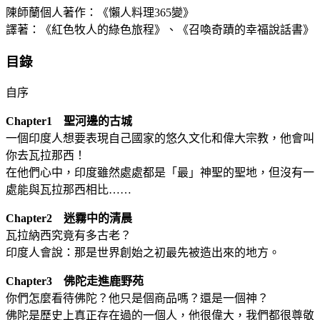
陳師蘭個人著作：《懶人料理365變》
譯著：《紅色牧人的綠色旅程》、《召喚奇蹟的幸福說話書》
目錄
自序
Chapter1 聖河邊的古城
一個印度人想要表現自己國家的悠久文化和偉大宗教，他會叫
你去瓦拉那西！
在他們心中，印度雖然處處都是「最」神聖的聖地，但沒有一
處能與瓦拉那西相比……
Chapter2 迷霧中的清晨
瓦拉納西究竟有多古老？
印度人會說：那是世界創始之初最先被造出來的地方。
Chapter3 佛陀走進鹿野苑
你們怎麼看待佛陀？他只是個商品嗎？還是一個神？
佛陀是歷史上真正存在過的一個人，他很偉大，我們都很尊敬