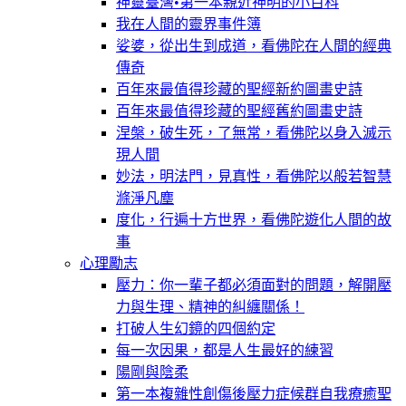
神靈臺灣•第一本親近神明的小百科
我在人間的靈界事件簿
娑婆，從出生到成道，看佛陀在人間的經典
傳奇
百年來最值得珍藏的聖經新約圖畫史詩
百年來最值得珍藏的聖經舊約圖畫史詩
涅槃，破生死，了無常，看佛陀以身入滅示
現人間
妙法，明法門，見真性，看佛陀以般若智慧
滌淨凡塵
度化，行遍十方世界，看佛陀遊化人間的故
事
心理勵志
壓力：你一輩子都必須面對的問題，解開壓
力與生理、精神的糾纏關係！
打破人生幻鏡的四個約定
每一次因果，都是人生最好的練習
陽剛與陰柔
第一本複雜性創傷後壓力症候群自我療癒聖