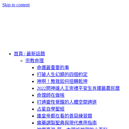
Skip to content
60秒看新世界
柿子文化
首頁 / 最新話題
宗教命理
命運最重要的事
打破人生幻鏡的四個約定
神啊！教我如何扭轉乾坤
2022問神達人王崇禮平安生肖運籤農民曆
命理師在做啥
打通靈性覺醒的人體空間通道
占星自學聖經
連皇帝都在看的善惡練習題
魔藥調製聖典與現代應用指南