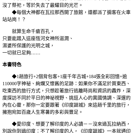
沒了祭祀，等於失去了最耀目的光芒。
◆每個大神都在瓦拉那西開了旅館，還都派了掮客在火車
站站崗！？
就算生命千瘡百孔，
只要能踏入這座恆河女神所滋潤、
濕婆所保護的光明之城，
一切就已足夠……
本書特色
◆1趟旅行+2個背包客+1座千年古城+184張全彩回憶+逾
110000字神祕、絢爛又懷舊的足跡：如果你不滿足於買東西、
吃東西的旅行方式，只想趁著旅行逃離時尚和資訊的轟炸，深
度探訪不同於平日的神祕視野、挑逗人心的異國情調、深邃的
內在心靈，那你一定要跟著《印度謎城》來這趟千里的旅行，
擁抱宛如百歲人生寒暑的多彩與豐足。
◆愛印度、想要了解印度的人必讀－－沒來過瓦拉納西，
別說你到過印度：不了解印度的人，《印度謎城》一本就通印