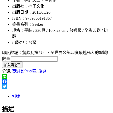
作者：林許文二、陳師蘭
出版社：柿子文化
出版日期：2013/03/20
ISBN：9789866191367
叢書系列：Seeker
規格：平裝 / 336頁 / 16 x 23 cm / 普通級 / 全彩印刷 / 初
版
出版地：台灣
印度謎城：驚歎瓦拉那西，全世界公認印度最迷死人的聖域!
數量
加入購物車
分類:
亞洲其他地區
,
旅遊
Line
Facebook
Twitter
描述
描述