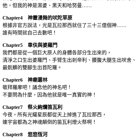
他，但我的神是濕婆、黑天和哈努曼……
Chapter4 神靈漫舞的吠陀草原
根據非官方說法，光是瓦拉那西就住了三十三億個神……
誰有時間就自己去數吧！
Chapter5 車伕與婆羅門
我們都是從一個巨大原人的身體各部分生出來的，
清淨之口生出婆羅門、手臂生出剎帝利、腰腹大腿生出吠舍、
最骯髒的雙腳生出首陀羅。
Chapter6 神廟叢林
敬拜羅摩吧！誦念他的神名吧！
不要問為什麼，因為他就是唯一真實的神！
Chapter7 祭火絢爛笛瓦利
今夜，所有光耀星辰都從天上掉進了瓦拉那西，
連宇宙都為之神魂顛倒的笛瓦利燈火祭啊！
Chapter8 悠悠恆河