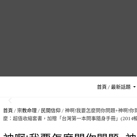
首頁 / 最新話題
首頁
/
宗教命理
/
民間信仰
/ 神啊!我要怎麼問你問題+神啊!
麼：超值收縮套書，加贈「台灣第一本問事隨身手冊」(2014暢