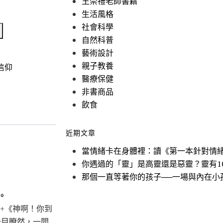
王崇禮老師書籍
生活風格
社會科學
自然科普
藝術設計
親子教養
信仰
醫療保健
非書商品
飲食
近期文章
當情緒卡在身體裡：讀《第一本針對情
你遇過的「靈」是高靈還是惡靈？靈有1
那個一直等著你的孩子──一場與內在小
。
+《神啊！你到
一目瞭然，一問