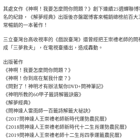
其處女作《神啊！我要怎麼問你問題？》創下連續25週蟬聯博
名的紀錄，《解夢經典》出版後亦盤踞博客來暢銷總榜前百大
常暢銷的一本著作！
三立臺灣台高收視率的《戲說臺灣》還曾經把王崇禮老師的問
成「三夢救夫」，在電視臺播出，造成轟動。
出版著作
《神啊！我要怎麼問你問題？》
《神啊！你到底在幫我什麼？》
《問對了！神明才有辦法幫你DVD+問神筆記》
《神明所教的60甲子籤詩解籤訣竅》
《解夢經典》
《問神達人雷雨師一百籤詩解籤大祕訣》
《2017問神達人王崇禮老師新時代運勢農民曆》
《2018問神達人王崇禮老師新時代十二生肖運勢農民曆》
《2019問神達人王崇禮老師十二生肖四季運籤農民曆》