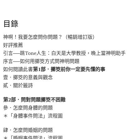
目錄
神啊！我要怎麼問你問題？（暢銷增訂版）
好評推薦
引言──跳Tone人生：白天是大學教授，晚上當神明助手
序言──如何用擲筊方式問神明問題
如何閱讀此書
第1部．擲筊前你一定要先懂的事
壹．擲筊的意義與觀念
貳．關於籤詩
第2部．問對問題擲筊不困難
參．怎麼問身體的問題
＊「身體事件問法」流程圖
肆．怎麼問婚姻的問題
＊「婚姻事件問法」流程圖