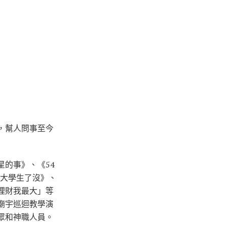
，幫人問事至今
的事》、《54
《大學生了沒》、
理財我最大」等
廟宇巡迴教學演
眾和神職人員。