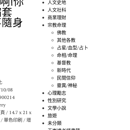
啊!你
人文史地
縮套
人文社科
商業理財
事隨身
宗教命理
佛教
其他各教
占星/血型/占卜
命相/命理
基督教
新時代
民間信仰
化
靈異/神秘
10/08
心理勵志
900214
性別研究
ry
文學小說
/ 14.7 x 21 x
旅遊
級 / 單色印刷 / 增
未分類