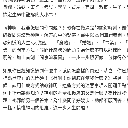
身體、婚姻、事業、考試、學業、買屋、官司、教育、生子、
搞定生命中難解的大小事！
《神啊！我要怎麼問你問題？》教你在做決定的關鍵時刻，如
確提問來請教神明，解答心中的疑惑。書中以25個真實案例，
想知道的人生5大議題——「身體」、「婚姻」、「事業」、
業」的問事方法，該問什麼樣的問題？為什麼不可以那樣問！
明瞭。加上首創「問事流程圖」，一步一步照著做，包你得心
如果你已經知道遇到什麼事，該問怎麼樣的問題，恭喜！你已
指點迷津」的入門磚！《神啊！你到底在幫我什麼？》將進一
候，該用什麼方式請教神明？這些方式的注意事項＆關鍵重點
何下指示讓你知道？神明的考量和顧慮的又是什麼？為什麼我
題，祂卻給另一個答案？為什麼問了好幾次，祂都不願回答？
一樣，搞懂神明的思維，進一步人生問題！