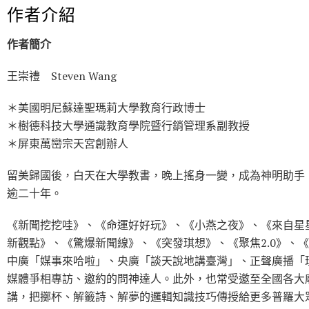
作者介紹
作者簡介
王崇禮 Steven Wang
＊美國明尼蘇達聖瑪莉大學教育行政博士
＊樹德科技大學通識教育學院暨行銷管理系副教授
＊屏東萬巒宗天宮創辦人
留美歸國後，白天在大學教書，晚上搖身一變，成為神明助手
逾二十年。
《新聞挖挖哇》、《命運好好玩》、《小燕之夜》、《來自星星
新觀點》、《驚爆新聞線》、《突發琪想》、《聚焦2.0》、
中廣「媒事來哈啦」、央廣「談天說地講臺灣」、正聲廣播「
媒體爭相專訪、邀約的問神達人。此外，也常受邀至全國各大
講，把擲杯、解籤詩、解夢的邏輯知識技巧傳授給更多普羅大