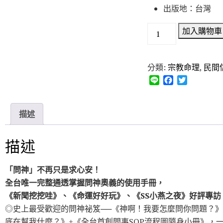
出版地：台灣
加入購物車
分類:
宗教命理
,
民間
L
F
T
i
a
w
n
c
i
e
e
t
描述
b
t
o
e
o
r
描述
k
「問神」不再只是求心安！
全台唯一完整通透掌握問神奧義的使用手冊，
《新聞挖挖哇》、《命運好好玩》、《SS小燕之夜》好評專訪
◎史上最受歡迎的問神祕笈──《神啊！我要怎麼問你問題？》
底在幫我什麼？》+《全台首創問事SOP流程圖隨身小冊》，