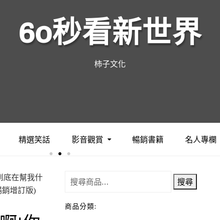
60秒看新世界
柿子文化
精選笑話
影音觀賞
暢銷書籍
名人專欄
你到底在幫我什
搜尋
銷增訂版)
商品分類: