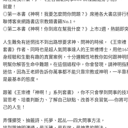
就靈！
◎第一本書《神啊！我要怎麼問你問題？》席捲各大書店排行榜
聯博客來網路書店宗教類書籍No.1。
◎第二本書《神啊！你到底在幫我什麼？》上市2週，熱銷即突破1
人生難免有迷惘找不到出路想要求神、問神的時候，《王崇禮
套書》作者、同時也是超人氣問事達人的王崇禮博士，用他16
身經驗和生動有趣的真實案例，十分邏輯性地教你如何跟神明
明幫你解答生命中難題。在這個過程中，你會發現，請神明指
迷信，因為王老師告訴你萬事都不能只靠宗教或神明，一半靠
是最基本的態度。
跟著《王崇禮「神啊！」系列套書》，你不只會學到問事的技
習思考、培養判斷力、了解自己缺點、改善不良習氣──你將
己的人生！
弄懂擲筊、抽籤詩、托夢、起乩──四大問事方法，
找到跟神明溝通，最正確、最有效、最神準的問法，