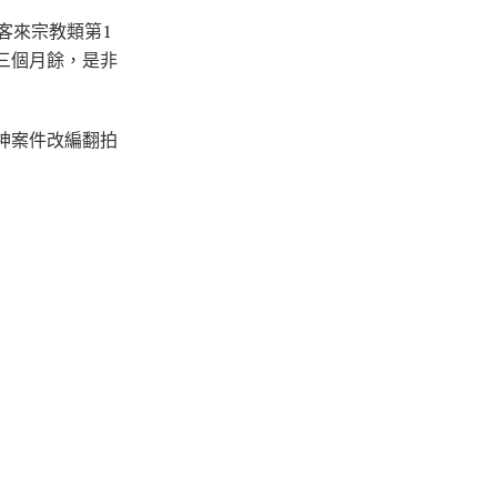
客來宗教類第1
三個月餘，是非
神案件改編翻拍