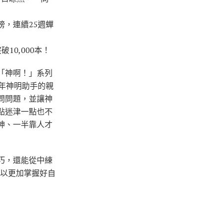
，連續25週蟬
0,000本！
「神啊！」系列
年神明助手的親
問問題，並讓神
點迷津一點也不
神、一半靠人才
巧，還能從中練
可以更加掌握好自