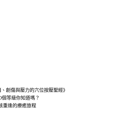
緒、創傷與壓力的穴位按壓聖經》
0個等級你知道嗎？
孩重逢的療癒旅程