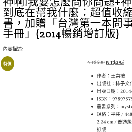
神啊!我要怎麼問你問題+神
到底在幫我什麼：超值收
書，加贈「台灣第一本問
手冊」(2014暢銷增訂版)
內容描述:
NT$
500
NT$
395
特價
作者：王崇禮
出版社：柿子文
出版日期：2014/
ISBN：9789757
叢書系列：myste
規格：平裝 / 448頁 
2.24 cm / 普通
訂版