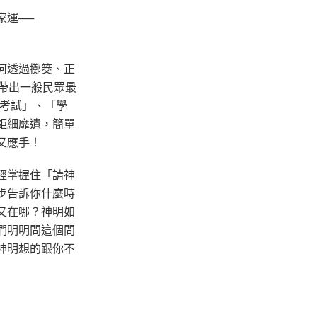
家運──
何透過擲筊、正
帶出一般民眾最
「考試」、「學
鉅細靡遺，簡單
又應手！
經掌握住「請神
步告訴你什麼時
又在哪？神明如
們明明問這個問
神明想的跟你不