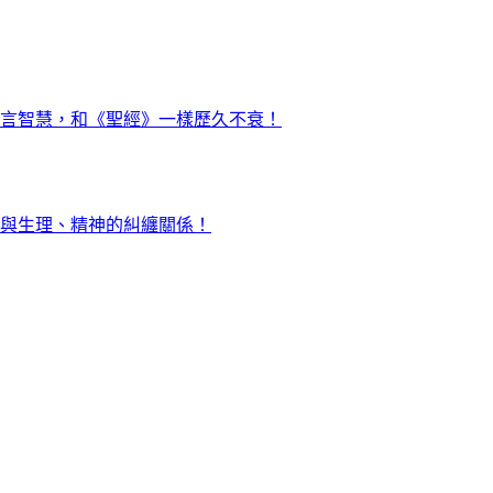
言智慧，和《聖經》一樣歷久不衰！
與生理、精神的糾纏關係！