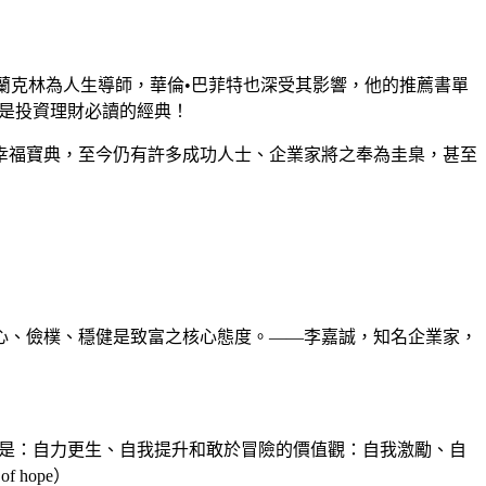
富蘭克林為人生導師，華倫•巴菲特也深受其影響，他的推薦書單
是投資理財必讀的經典！
幸福寶典，至今仍有許多成功人士、企業家將之奉為圭臬，甚至
心、儉樸、穩健是致富之核心態度。——李嘉誠，知名企業家，
德是：自力更生、自我提升和敢於冒險的價值觀：自我激勵、自
hope）