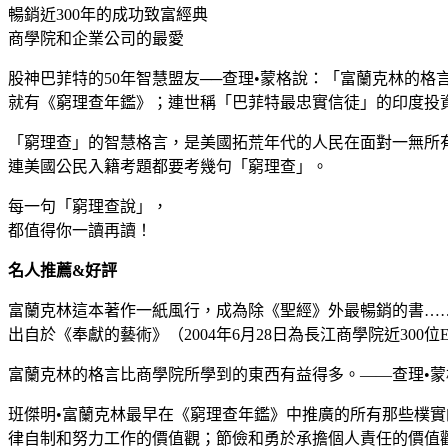
暢銷近300年的成功致富經典
商學院和企業公司的最愛
股神巴菲特的50年智慧盟友──查理•蒙格說：「富蘭克林的
就有《窮理查年鑑》；連世稱「巴菲特最忠實信徒」的印度投
「窮理查」的智慧格言，是美國拓荒年代的人民在面對一無所
連美國公民入籍考題都要考幾句「窮理查」。
每一句「窮理查說」，
都值得你一讀再讀！
名人推薦&好評
富蘭克林這本著作一紙風行，成為除《聖經》外最暢銷的書…
出自於《奉獻的藝術》（2004年6月28日為長江商學院近300
富蘭克林的格言比商學院所學到的東西有益得多。——查理•蒙
班傑明•富蘭克林最早在《窮理查年鑑》中推廣的所有那些樸
律自制和努力工作的價值觀；節儉和勇於承擔個人責任的價值觀。——