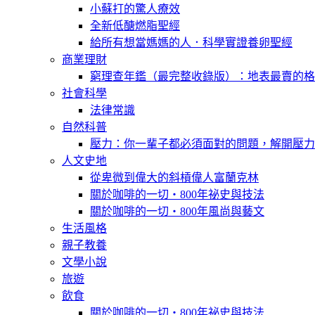
小蘇打的驚人療效
全新低醣燃脂聖經
給所有想當媽媽的人．科學實證養卵聖經
商業理財
窮理查年鑑（最完整收錄版）：地表最賣的格
社會科學
法律常識
自然科普
壓力：你一輩子都必須面對的問題，解開壓力
人文史地
從卑微到偉大的斜槓偉人富蘭克林
關於咖啡的一切‧800年祕史與技法
關於咖啡的一切‧800年風尚與藝文
生活風格
親子教養
文學小說
旅遊
飲食
關於咖啡的一切‧800年祕史與技法