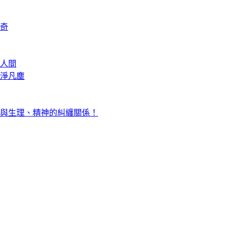
奇
人間
淨凡塵
與生理、精神的糾纏關係！