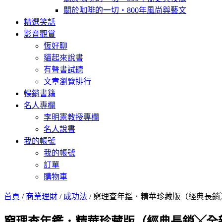
關於咖啡的一切‧800年風尚與藝文
精選笑話
影音觀賞
恆好聊
貓起來說書
有聲書試聽
文章瀏覽排行
暢銷書籍
名人專欄
李明憲教授專欄
名人說書
我的帳號
我的帳號
訂單
購物車
首頁
/
商業理財
/
成功法
/ 窮理查年鑑．精華珍藏版（經典長銷╳全新增
窮理查年鑑．精華珍藏版（經典長銷╳全新增訂）