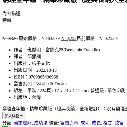
內容描述:
特價
NT$
320
原始價格：NT$320。
NT$
252
目前價格：NT$252。
作者：班傑明．富蘭克林(Benjamin Franklin)
譯者：邱振訓
出版社：柿子文化
出版日期：2022/10/13
ISBN：9789865496968
叢書系列：Wealth & Dream
規格：平裝 / 224頁 / 17 x 23 x 1.12 cm / 普通級 / 單色印刷
出版地：台灣
窮理查年鑑．精華珍藏版（經典長銷╳全新增訂）：沒有窮理查，就沒有查理．
加入購物車
分類:
商業理財
,
成功法
標籤:
富蘭克林
,
成功
,
成長
,
格言
,
致富