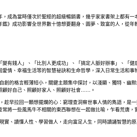
5年，成為當時僅次於聖經的超級暢銷書，幾乎家家書架上都有
查年鑑》成功影響全世界數十憶想要翻身、圓夢、致富的人，從
類成「變有錢人」、「比別人更成功」、「搞定人脈好辦事」、「健康
固愛情、幸福生活等的智慧祕訣和生命哲學，深入日常生活和事
和自創的格言輕薄短小，關鍵主題集中探討，以淺顯、獨特、幽
照顧好自己、照顧好家人、照顧好社會……。
力，趁早拉回一顆想擺爛的心：窮理查洞察世事人情的雋語，是
查常將一些風馬牛不相關的東西聯想在一起做比喻，乍看荒唐，
清現實、讀懂人性、學習做人，走向富足人生，同時讀誦智慧的