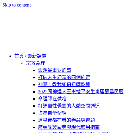
Skip to content
60秒看新世界
柿子文化
首頁 / 最新話題
宗教命理
命運最重要的事
打破人生幻鏡的四個約定
神啊！教我如何扭轉乾坤
2022問神達人王崇禮平安生肖運籤農民曆
命理師在做啥
打通靈性覺醒的人體空間通道
占星自學聖經
連皇帝都在看的善惡練習題
魔藥調製聖典與現代應用指南