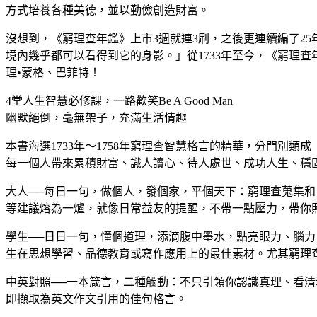
方式培養各種美德，並以勤儉創造財富。
沒想到，《窮理查年鑑》上市3週就連3刷，之後更連續編了2
境內幾乎都可以看得到它的身影。」從1733年至今，《窮理
理•蒙格、巴菲特！
4堂人生智慧必修課，一路歡笑Be A Good Man
幽默絕倒，毫無架子，充滿生活情趣
本書海選1733年～1758年窮理查智慧格言的精華，分門別
每一個人帶來累積財富、識人讀心、待人處世、成功人生、穩
大人──每日一句，做個人，發個家，平個天下：窮理查蒐集
等建議熔為一爐，就像日常益友的提醒，不帶一點壓力，帶你
學生──日日一句，懂個道理，添滴腹中墨水，點亮眼力、腦
生在思想學習、品德教育或寫作應用上的最佳素材。尤其窮理
中英對照──一本箴言，二種觸動：不只引領你認識真理、看
即擷取為英文作文引用的佳句格言。