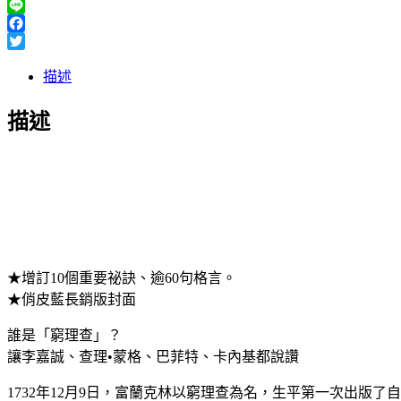
Line
Facebook
Twitter
描述
描述
★增訂10個重要祕訣、逾60句格言。
★俏皮藍長銷版封面
誰是「窮理查」？
讓李嘉誠、查理•蒙格、巴菲特、卡內基都說讚
1732年12月9日，富蘭克林以窮理查為名，生平第一次出版