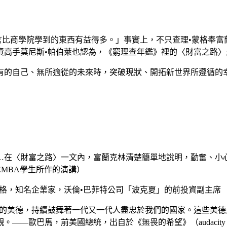
格言比商學院學到的東西有益得多。」事實上，不只查理•蒙格奉
資高手莫尼斯•帕伯萊也認為，《窮理查年鑑》裡的〈財富之路〉
有的自己、無所適從的未來時，突破現狀、開拓新世界所遵循的
…在〈財富之路〉一文內，富蘭克林清楚簡單地說明，勤奮、小
位EMBA學生所作的演講）
格，知名企業家，沃倫•巴菲特公司「波克夏」的前投資副主席
實的美德，持續鼓舞著一代又一代人盡忠於我們的國家。這些美
歐巴馬，前美國總統，出自於《無畏的希望》（audacity of 