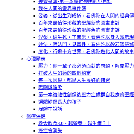
神靈臺灣•第一本親近神明的小百科
我在人間的靈界事件簿
娑婆，從出生到成道，看佛陀在人間的經典傳
百年來最值得珍藏的聖經新約圖畫史詩
百年來最值得珍藏的聖經舊約圖畫史詩
涅槃，破生死，了無常，看佛陀以身入滅示現
妙法，明法門，見真性，看佛陀以般若智慧滌
度化，行遍十方世界，看佛陀遊化人間的故事
心理勵志
壓力：你一輩子都必須面對的問題，解開壓力
打破人生幻鏡的四個約定
每一次因果，都是人生最好的練習
陽剛與陰柔
第一本複雜性創傷後壓力症候群自我療癒聖經
遍體鱗傷長大的孩子
屍體在說話
醫療保健
救命飲食3.0‧越營養，越生病？！
癌症會消失