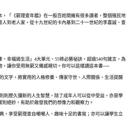
一本，「《窮理查年鑑》在一般百姓間擁有很多讀者，整個殖民地
年輕人到老人家，從十九世紀的卡內基到二十一世紀的李嘉誠、查
、幸福過生活」4大單元、55條必勝祕訣，超過540句箴言，為
物，讓你受用無窮又備感親切。你可以這樣讀這本書──
默的文字，將實用的人格修養、傳家守世、人際關係、生活提醒
一則則歷久彌新的人生智慧，除了成年人可以從中受益，亦是學
實則絕妙，有助於啟發我們的想像力和觀察力。
原典，享受窮理查自嘲嘲人、趣味十足的書寫；亦可以讓學生立