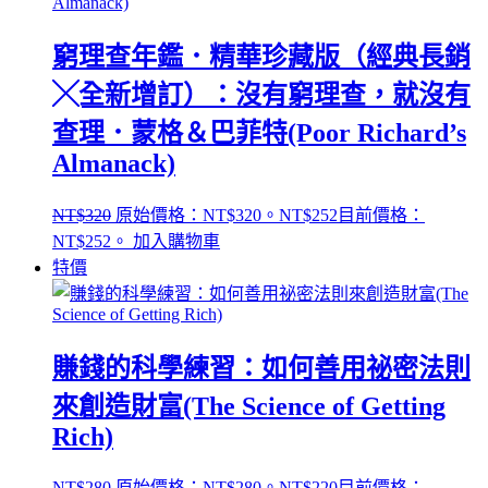
窮理查年鑑．精華珍藏版（經典長銷
╳全新增訂）：沒有窮理查，就沒有
查理．蒙格＆巴菲特(Poor Richard’s
Almanack)
NT$
320
原始價格：NT$320。
NT$
252
目前價格：
NT$252。
加入購物車
特價
賺錢的科學練習：如何善用祕密法則
來創造財富(The Science of Getting
Rich)
NT$
280
原始價格：NT$280。
NT$
220
目前價格：