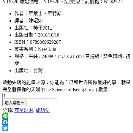
NT$
320
原始價格：NT$320。
NT$
252
目前價格：NT$252。
作者：華萊士‧華特斯
譯者：陳昭如
出版社：柿子文化
出版日期：2018/10/18
ISBN：9789869629287
叢書系列：New Life
規格：平裝 / 240頁 / 14.7 x 21 cm / 普通級 / 雙色印刷 / 初
版
出版地：台灣
啟動失落的能量之源：你能為自己和世界所做最好的事，就是
完全發揮你的天賦!(The Science of Being Great) 數量
加入購物車
分類:
商業理財
,
成功法
Line
Facebook