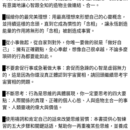
有意識地讓心智跟全知的造物主做連結、合一。
█描繪你的最完美理想：用最高理想來形塑自己的心靈概念，
並持續這樣的念頭，直到它成為慣性的「念相」，讓永恆創造
能量的作用將無形的「念相」被創造成事實。
█從小事做起，從自家到對外，你唯一要做的就是「做好自
己」：擁有正確觀點，全心奉獻，想像自己很卓越，不論多麼
瑣碎的行為都要能如此。
█不要倉促行事或急著做大事：倉促而急躁的心智是虛弱無力
的，這是因為你還沒真正體認到宇宙實相，請回頭繼續思考宇
宙實相的問題。
█不斷思考：行為是思維的具體展現，你一定要思考的四大要
點：人際關係的真理、正確的個人心態、人與造物主合一的事
實、人類靈魂的偉大與價值。
█使用禱詞和肯定自己的話來改變思維習慣：本書提供心智練
習的五大步驟和關鍵話語，幫助你一再重複某些思維，並養成