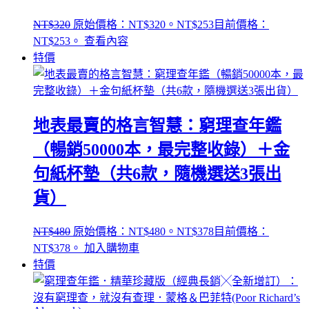
NT$
320
原始價格：NT$320。
NT$
253
目前價格：
NT$253。
查看內容
特價
地表最賣的格言智慧：窮理查年鑑
（暢銷50000本，最完整收錄）＋金
句紙杯墊（共6款，隨機選送3張出
貨）
NT$
480
原始價格：NT$480。
NT$
378
目前價格：
NT$378。
加入購物車
特價