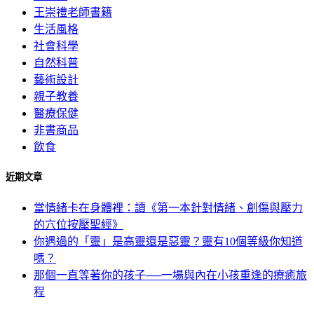
王崇禮老師書籍
生活風格
社會科學
自然科普
藝術設計
親子教養
醫療保健
非書商品
飲食
近期文章
當情緒卡在身體裡：讀《第一本針對情緒、創傷與壓力
的穴位按壓聖經》
你遇過的「靈」是高靈還是惡靈？靈有10個等級你知道
嗎？
那個一直等著你的孩子──一場與內在小孩重逢的療癒旅
程