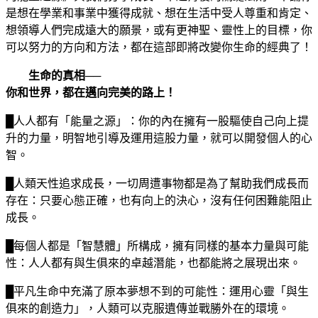
是想在學業和事業中獲得成就、想在生活中受人尊重和肯定、
想領導人們完成遠大的願景，或有更神聖、靈性上的目標，你
可以努力的方向和方法，都在這部即將改變你生命的經典了！
生命的真相──
你和世界，都在邁向完美的路上！
█人人都有「能量之源」：你的內在擁有一股驅使自己向上提
升的力量，明智地引導及運用這股力量，就可以開發個人的心
智。
█人類天性追求成長，一切周遭事物都是為了幫助我們成長而
存在：只要心態正確，也有向上的決心，沒有任何困難能阻止
成長。
█每個人都是「智慧體」所構成，擁有同樣的基本力量與可能
性：人人都有與生俱來的卓越潛能，也都能將之展現出來。
█平凡生命中充滿了原本夢想不到的可能性：運用心靈「與生
俱來的創造力」，人類可以克服遺傳並戰勝外在的環境。