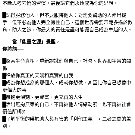
不斷思考它們的習慣，最後讓它們永遠成為你的思想。
█記得服務他人，但不要服恃他人：對需要幫助的人伸出援
手，但不必為他人完全犧牲自己，這個世界需要示範多過於教
育，助人之餘，你最大的責任是盡可能讓自己成為卓越的人。
當「能量之源」覺醒，
你將能──
█探索生命真相，重新認識你與自己、社會、世界和宇宙的關
係
█釋放你真正的天賦和真實的自我
█成為你想成為的那個人，成就你想做、甚至比你自己想像中
更偉大的事
█擁抱更深刻、更豐富、更充實的人生
█活出無拘無束的自己，不再被他人情緒勒索，也不再被社會
價值所綁架
█了解平衡的樂於助人與有害的「利他主義」，二者之間的差
別。