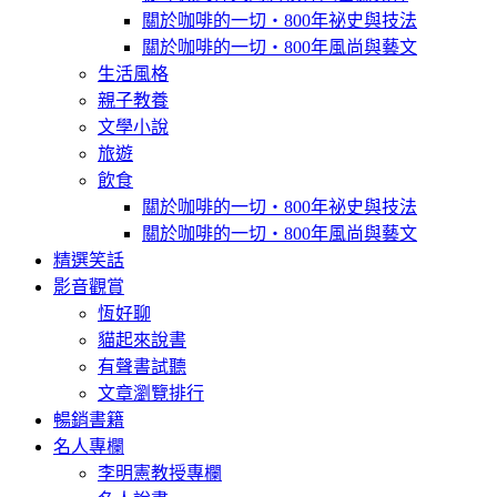
關於咖啡的一切‧800年祕史與技法
關於咖啡的一切‧800年風尚與藝文
生活風格
親子教養
文學小說
旅遊
飲食
關於咖啡的一切‧800年祕史與技法
關於咖啡的一切‧800年風尚與藝文
精選笑話
影音觀賞
恆好聊
貓起來說書
有聲書試聽
文章瀏覽排行
暢銷書籍
名人專欄
李明憲教授專欄