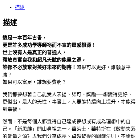
Twitter
描述
描述
這是一本百年古書，
更是許多成功學導師祕而不宣的靈感根源！
世上沒有人是真正的普通人，
釋放真實自我和超凡天賦的能量之源，
誰都不必放棄對美好未來的期待！
如果可以更好，誰願意平
庸？
如果可以富足，誰想要貧窮？
我們都夢想著自己能受人表揚、認可、獎勵──想變得更好、
更傑出，是人的天性，事實上，人要能持續向上提升，才能得
到幸福。
然而，不是每個人都覺得自己達成夢想或有成為理想中的自
己。「新思維」開山鼻祖之一，華萊士．華特斯在《啟動失落
的能量之源》與我們分享成長、卓越背後的關鍵法則，不論你