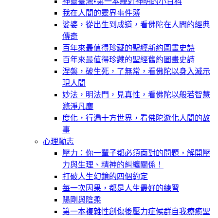
神靈臺灣•第一本親近神明的小百科
我在人間的靈界事件簿
娑婆，從出生到成道，看佛陀在人間的經典
傳奇
百年來最值得珍藏的聖經新約圖畫史詩
百年來最值得珍藏的聖經舊約圖畫史詩
涅槃，破生死，了無常，看佛陀以身入滅示
現人間
妙法，明法門，見真性，看佛陀以般若智慧
滌淨凡塵
度化，行遍十方世界，看佛陀遊化人間的故
事
心理勵志
壓力：你一輩子都必須面對的問題，解開壓
力與生理、精神的糾纏關係！
打破人生幻鏡的四個約定
每一次因果，都是人生最好的練習
陽剛與陰柔
第一本複雜性創傷後壓力症候群自我療癒聖