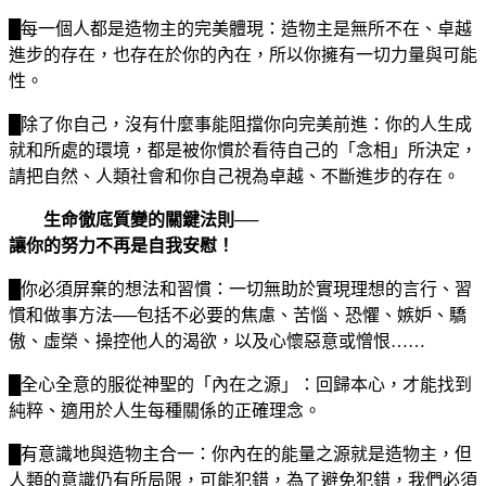
█每一個人都是造物主的完美體現：造物主是無所不在、卓越
進步的存在，也存在於你的內在，所以你擁有一切力量與可能
性。
█除了你自己，沒有什麼事能阻擋你向完美前進：你的人生成
就和所處的環境，都是被你慣於看待自己的「念相」所決定，
請把自然、人類社會和你自己視為卓越、不斷進步的存在。
生命徹底質變的關鍵法則──
讓你的努力不再是自我安慰！
█你必須屏棄的想法和習慣：一切無助於實現理想的言行、習
慣和做事方法──包括不必要的焦慮、苦惱、恐懼、嫉妒、驕
傲、虛榮、操控他人的渴欲，以及心懷惡意或憎恨……
█全心全意的服從神聖的「內在之源」：回歸本心，才能找到
純粹、適用於人生每種關係的正確理念。
█有意識地與造物主合一：你內在的能量之源就是造物主，但
人類的意識仍有所局限，可能犯錯，為了避免犯錯，我們必須