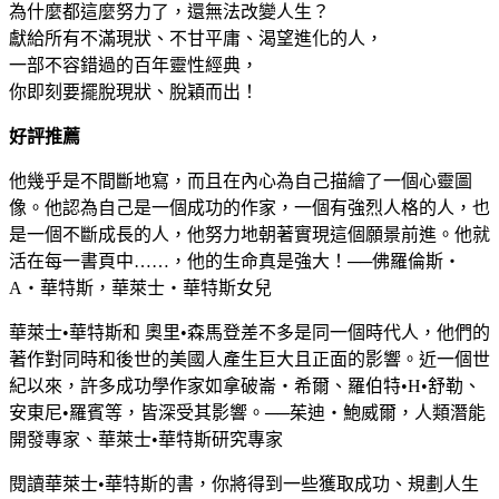
為什麼都這麼努力了，還無法改變人生？
獻給所有不滿現狀、不甘平庸、渴望進化的人，
一部不容錯過的百年靈性經典，
你即刻要擺脫現狀、脫穎而出！
好評推薦
他幾乎是不間斷地寫，而且在內心為自己描繪了一個心靈圖
像。他認為自己是一個成功的作家，一個有強烈人格的人，也
是一個不斷成長的人，他努力地朝著實現這個願景前進。他就
活在每一書頁中……，他的生命真是強大！──佛羅倫斯‧
A‧華特斯，華萊士‧華特斯女兒
華萊士•華特斯和 奧里•森馬登差不多是同一個時代人，他們的
著作對同時和後世的美國人產生巨大且正面的影響。近一個世
紀以來，許多成功學作家如拿破崙‧希爾、羅伯特•H•舒勒、
安東尼•羅賓等，皆深受其影響。──茱迪‧鮑威爾，人類潛能
開發專家、華萊士•華特斯研究專家
閱讀華萊士•華特斯的書，你將得到一些獲取成功、規劃人生