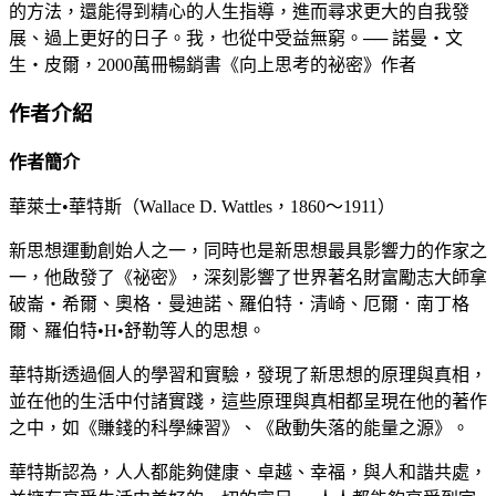
的方法，還能得到精心的人生指導，進而尋求更大的自我發
展、過上更好的日子。我，也從中受益無窮。── 諾曼‧文
生‧皮爾，2000萬冊暢銷書《向上思考的祕密》作者
作者介紹
作者簡介
華萊士•華特斯（Wallace D. Wattles，1860～1911）
新思想運動創始人之一，同時也是新思想最具影響力的作家之
一，他啟發了《祕密》，深刻影響了世界著名財富勵志大師拿
破崙‧希爾、奧格．曼迪諾、羅伯特．清崎、厄爾．南丁格
爾、羅伯特•H•舒勒等人的思想。
華特斯透過個人的學習和實驗，發現了新思想的原理與真相，
並在他的生活中付諸實踐，這些原理與真相都呈現在他的著作
之中，如《賺錢的科學練習》、《啟動失落的能量之源》。
華特斯認為，人人都能夠健康、卓越、幸福，與人和諧共處，