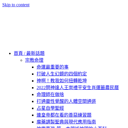
Skip to content
60秒看新世界
柿子文化
首頁 / 最新話題
宗教命理
命運最重要的事
打破人生幻鏡的四個約定
神啊！教我如何扭轉乾坤
2022問神達人王崇禮平安生肖運籤農民曆
命理師在做啥
打通靈性覺醒的人體空間通道
占星自學聖經
連皇帝都在看的善惡練習題
魔藥調製聖典與現代應用指南