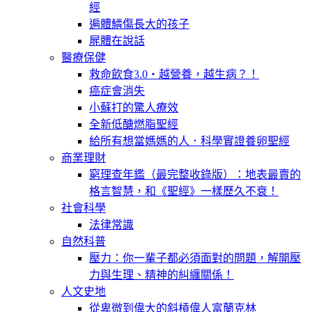
經
遍體鱗傷長大的孩子
屍體在說話
醫療保健
救命飲食3.0‧越營養，越生病？！
癌症會消失
小蘇打的驚人療效
全新低醣燃脂聖經
給所有想當媽媽的人．科學實證養卵聖經
商業理財
窮理查年鑑（最完整收錄版）：地表最賣的
格言智慧，和《聖經》一樣歷久不衰！
社會科學
法律常識
自然科普
壓力：你一輩子都必須面對的問題，解開壓
力與生理、精神的糾纏關係！
人文史地
從卑微到偉大的斜槓偉人富蘭克林