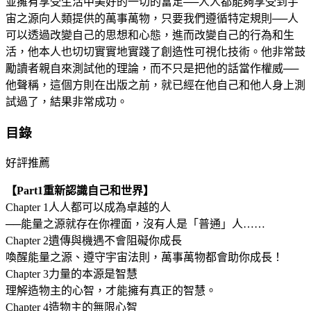
並擁有享受生活中美好的一切的富足──人人都能夠享受到宇
宙之源向人類提供的萬事萬物，只要我們遵循特定規則──人
可以透過改變自己的思想和心態，進而改變自己的行為和生
活，他本人也切切實實地實踐了創造性可視化技術。他非常鼓
勵讀者親自來測試他的理論，而不只是把他的話當作權威──
他聲稱，這個方則在出版之前，就已經在他自己和他人身上測
試過了，結果非常成功。
目錄
好評推薦
【Part1重新認識自己和世界】
Chapter 1人人都可以成為卓越的人
──能量之源就存在你裡面，沒有人是「普通」人……
Chapter 2遺傳與機遇不會阻礙你成長
喚醒能量之源、遵守宇宙法則，萬事萬物都會助你成長！
Chapter 3力量的本源是智慧
理解造物主的心智，才能擁有真正的智慧。
Chapter 4造物主的無限心智