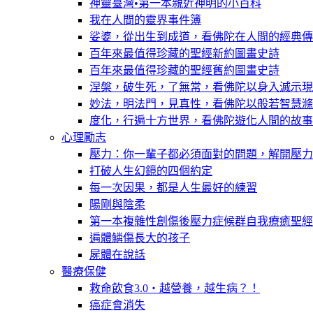
神靈臺灣•第一本親近神明的小百科
我在人間的靈界事件簿
娑婆，從出生到成道，看佛陀在人間的經典傳
百年來最值得珍藏的聖經新約圖畫史詩
百年來最值得珍藏的聖經舊約圖畫史詩
涅槃，破生死，了無常，看佛陀以身入滅示現
妙法，明法門，見真性，看佛陀以般若智慧滌
度化，行遍十方世界，看佛陀遊化人間的故事
心理勵志
壓力：你一輩子都必須面對的問題，解開壓力
打破人生幻鏡的四個約定
每一次因果，都是人生最好的練習
陽剛與陰柔
第一本複雜性創傷後壓力症候群自我療癒聖經
遍體鱗傷長大的孩子
屍體在說話
醫療保健
救命飲食3.0‧越營養，越生病？！
癌症會消失