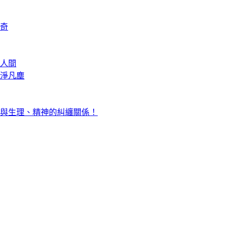
奇
人間
淨凡塵
與生理、精神的糾纏關係！