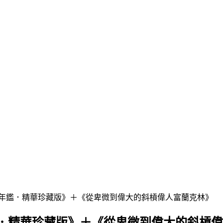
查年鑑．精華珍藏版》＋《從卑微到偉大的斜槓偉人富蘭克林》
．精華珍藏版》＋《從卑微到偉大的斜槓偉