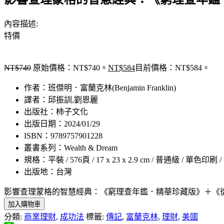
內容描述:
特價
NT$
740
原始價格：NT$740。
NT$
584
目前價格：NT$584。
作者：班傑明．富蘭克林(Benjamin Franklin)
譯者：邱振訓,劉恩麗
出版社：柿子文化
出版日期：2024/01/29
ISBN：9789757901228
叢書系列：Wealth & Dream
規格：平裝 / 576頁 / 17 x 23 x 2.9 cm / 普通級 / 單色印刷 
出版地：台灣
影響查理蒙格的智慧經典：《窮理查年鑑．精華珍藏版》＋《
加入購物車
分類:
商業理財
,
成功法
標籤:
傳記
,
富蘭克林
,
理財
,
美國