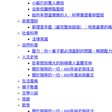
小蘇打的驚人療效
全新低醣燃脂聖經
給所有想當媽媽的人．科學實證養卵聖經
商業理財
窮理查年鑑（最完整收錄版）：地表最賣的格
社會科學
法律常識
自然科普
壓力：你一輩子都必須面對的問題，解開壓力
人文史地
從卑微到偉大的斜槓偉人富蘭克林
關於咖啡的一切‧800年祕史與技法
關於咖啡的一切‧800年風尚與藝文
生活風格
親子教養
文學小說
旅遊
飲食
關於咖啡的一切‧800年祕史與技法