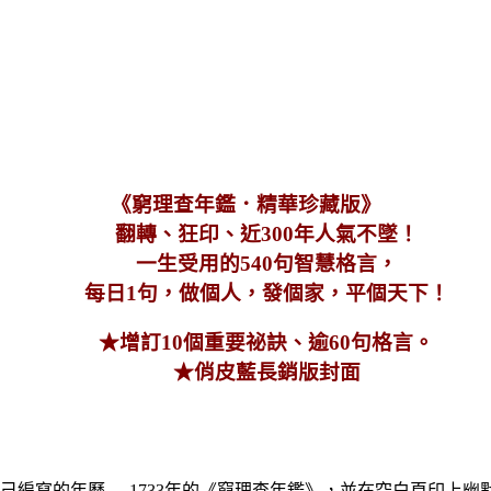
《窮理查年鑑．精華珍藏版》
翻轉、狂印、近300年人氣不墜！
一生受用的540句智慧格言，
每日1句，做個人，發個家，平個天下！
★增訂10個重要祕訣、逾60句格言。
★俏皮藍長銷版封面
了自己編寫的年曆──1733年的《窮理查年鑑》，並在空白頁印