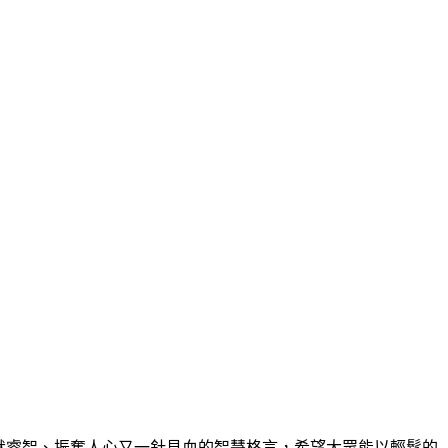
上幽默睿智、振奮人心又一針見血的智慧格言，希望大眾能以輕鬆的