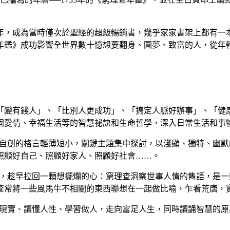
5年，成為當時僅次於聖經的超級暢銷書，幾乎家家書架上都有
查年鑑》成功影響全世界數十憶想要翻身、圓夢、致富的人，從
類成「變有錢人」、「比別人更成功」、「搞定人脈好辦事」、「健康
固愛情、幸福生活等的智慧祕訣和生命哲學，深入日常生活和事
和自創的格言輕薄短小，關鍵主題集中探討，以淺顯、獨特、幽
照顧好自己、照顧好家人、照顧好社會……。
力，趁早拉回一顆想擺爛的心：窮理查洞察世事人情的雋語，是
查常將一些風馬牛不相關的東西聯想在一起做比喻，乍看荒唐，
清現實、讀懂人性、學習做人，走向富足人生，同時讀誦智慧的