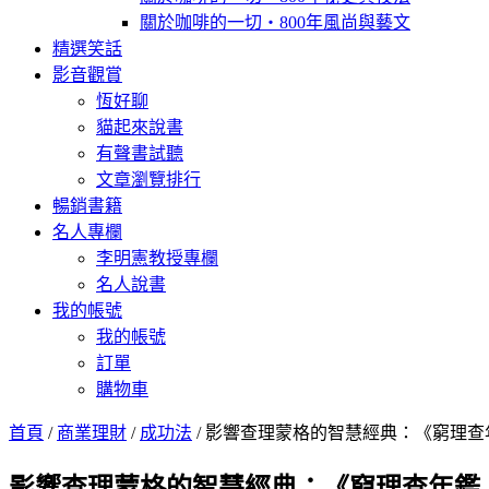
關於咖啡的一切‧800年風尚與藝文
精選笑話
影音觀賞
恆好聊
貓起來說書
有聲書試聽
文章瀏覽排行
暢銷書籍
名人專欄
李明憲教授專欄
名人說書
我的帳號
我的帳號
訂單
購物車
首頁
/
商業理財
/
成功法
/ 影響查理蒙格的智慧經典：《窮理
影響查理蒙格的智慧經典：《窮理查年鑑