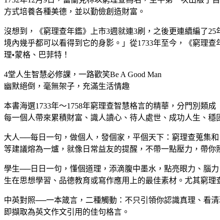
方式培養各種美德，並以勤儉創造財富。
沒想到，《窮理查年鑑》上市3週就連3刷，之後更連續編了2
境內幾乎都可以看得到它的身影。」從1733年至今，《窮理
理•蒙格、巴菲特！
4堂人生智慧必修課，一路歡笑Be A Good Man
幽默絕倒，毫無架子，充滿生活情趣
本書海選1733年～1758年窮理查智慧格言的精華，分門別
每一個人帶來累積財富、識人讀心、待人處世、成功人生、穩
大人──每日一句，做個人，發個家，平個天下：窮理查蒐集
等建議熔為一爐，就像日常益友的提醒，不帶一點壓力，帶你
學生──日日一句，懂個道理，添滴腹中墨水，點亮眼力、腦
生在思想學習、品德教育或寫作應用上的最佳素材。尤其窮理
中英對照──一本箴言，二種觸動：不只引領你認識真理、看
即擷取為英文作文引用的佳句格言。