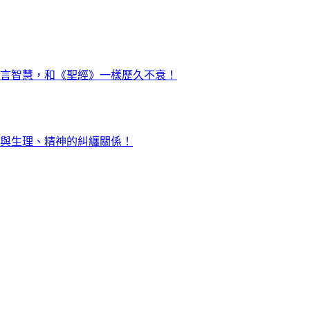
言智慧，和《聖經》一樣歷久不衰！
與生理、精神的糾纏關係！