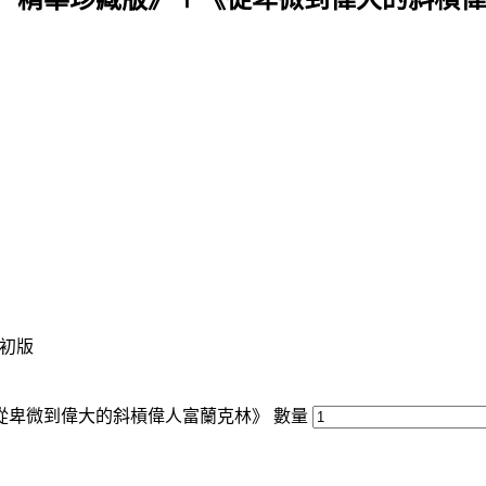
/ 初版
從卑微到偉大的斜槓偉人富蘭克林》 數量