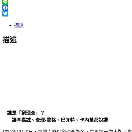
Line
Facebook
Twitter
描述
描述
誰是「窮理查」？
讓李嘉誠、查理•蒙格、巴菲特、卡內基都說讚
1732年12月9日，富蘭克林以窮理查為名，生平第一次出版