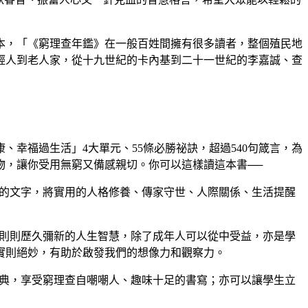
一本，「《窮理查年鑑》在一般百姓間擁有很多讀者，整個殖民地
年輕人到老人家，從十九世紀的卡內基到二十一世紀的李嘉誠、查
、幸福過生活」4大單元、55條必勝祕訣，超過540句箴言，為
物，讓你受用無窮又備感親切。你可以這樣讀這本書──
默的文字，將實用的人格修養、傳家守世、人際關係、生活提醒
一則則歷久彌新的人生智慧，除了成年人可以從中受益，亦是學
實則絕妙，有助於啟發我們的想像力和觀察力。
原典，享受窮理查自嘲嘲人、趣味十足的書寫；亦可以讓學生立