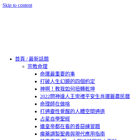
Skip to content
60秒看新世界
柿子文化
首頁 / 最新話題
宗教命理
命運最重要的事
打破人生幻鏡的四個約定
神啊！教我如何扭轉乾坤
2022問神達人王崇禮平安生肖運籤農民曆
命理師在做啥
打通靈性覺醒的人體空間通道
占星自學聖經
連皇帝都在看的善惡練習題
魔藥調製聖典與現代應用指南