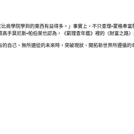
格言比商學院學到的東西有益得多。」事實上，不只查理•蒙格奉
資高手莫尼斯•帕伯萊也認為，《窮理查年鑑》裡的〈財富之路〉
有的自己、無所適從的未來時，突破現狀、開拓新世界所遵循的