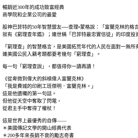
暢銷近300年的成功致富經典
商學院和企業公司的最愛
股神巴菲特的50年智慧盟友──查理•蒙格說：「富蘭克林的
就有《窮理查年鑑》；連世稱「巴菲特最忠實信徒」的印度投
「窮理查」的智慧格言，是美國拓荒年代的人民在面對一無所
連美國公民入籍考題都要考幾句「窮理查」。
每一句「窮理查說」，都值得你一讀再讀！
《從卑微到偉大的斜槓偉人富蘭克林》
「我是費城的印刷工班傑明．富蘭克林。」
這是他遺囑的第一句話。
但他從天空中奪取了閃電，
從君主手中奪得了權杖！
這是世界上最優秀的自傳——
＊美國傳記文學的開山經典代表
＊200多年來長銷不衰的勵志奇書