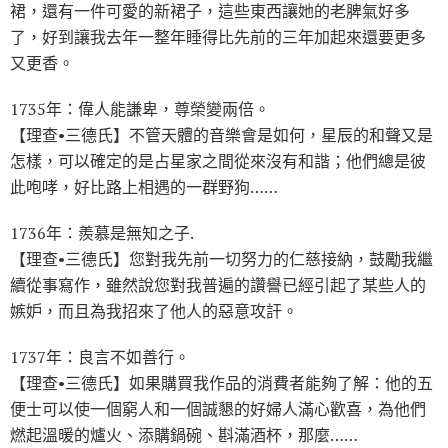
裙，還有一件可愛的新裙子，這些東西讓她的老脾氣好多
了，好到讓我去年一整年睡得比先前的三年加起來還要更多
又更香。
1735年：偉人能謙卑，尊榮變兩倍。
【理查•三德氏】不管天體的音樂會是如何，星辰的和聲又是
怎樣，可以確定的是占星家之間從來沒有和諧；他們總是彼
此咆哮，好比路上相遇的一群野狗……
1736年：羨慕是無知之子.
【理查•三德氏】您對我先前一切努力的仁慈接納，鼓勵我繼
續從事寫作，雖然說您對我普遍的讚譽已經引起了某些人的
嫉妒，而且為我招來了他人的惡意攻訐。
1737年：良言不如善行。
【理查•三德氏】如果購買我作品的消費者能夠了解：他的五
便士可以使一個窮人和一個誠懇的好婦人滿心歡喜，為他們
燃起溫暖的爐火、添購鍋碗、斟滿酒杯，那麼……