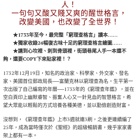
人！
一句句又酸又賤又爽的醒世格言，
改變美國，也改變了全世界！
★1733年至今，最完整「窮理查格言」讀本……
★獨家收錄24幅復古味十足的窮理查格言繪圖……
★講到心坎裡、刺到骨頭裡，街頭巷尾人手一本還不
夠，還要COPY下來貼家裡！？
1732年12月19日，知名的政治家、科學家、外交家、發名
家、美國首位郵政局長──富蘭克林以窮理查為名，生平第一
次出版了自己編寫的年曆──1733年的《窮理查年鑑》，並在
空白頁印上幽默睿智、振奮人心又一針見血的智慧格言，希
望大眾能以輕鬆的方式培養各種美德，並以勤儉創造財富。
沒想到，《窮理查年鑑》上市3週就連3刷，之後更連續編了
25年，成為當時僅次於《聖經》的超級暢銷書，幾乎家家書
架上都有一本。