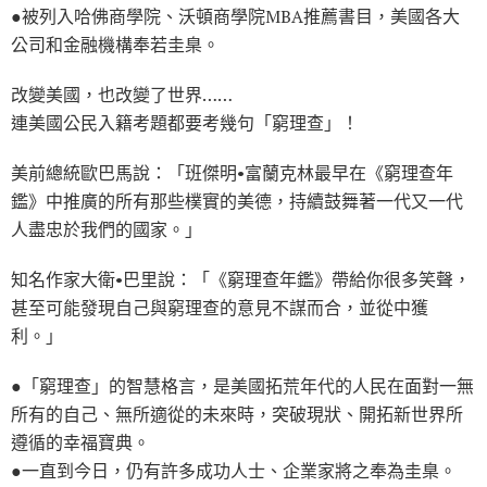
●被列入哈佛商學院、沃頓商學院MBA推薦書目，美國各大
公司和金融機構奉若圭臬。
改變美國，也改變了世界……
連美國公民入籍考題都要考幾句「窮理查」！
美前總統歐巴馬說：「班傑明•富蘭克林最早在《窮理查年
鑑》中推廣的所有那些樸實的美德，持續鼓舞著一代又一代
人盡忠於我們的國家。」
知名作家大衛•巴里說：「《窮理查年鑑》帶給你很多笑聲，
甚至可能發現自己與窮理查的意見不謀而合，並從中獲
利。」
●「窮理查」的智慧格言，是美國拓荒年代的人民在面對一無
所有的自己、無所適從的未來時，突破現狀、開拓新世界所
遵循的幸福寶典。
●一直到今日，仍有許多成功人士、企業家將之奉為圭臬。