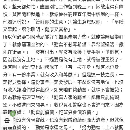
晚，整天都匆忙，盡量別把工作留到晚上。」懶散走得有夠
慢，貧困隨即就追上，就像俺在窮理查年曆中讀到的一樣，
他還這樣說，「管好你的生意，別讓生意駕馭你」、「早睡
又早起，讓你聰明、健康又富裕」。
所以何必要期盼時局變好？如果俺努力些，就能讓時局變好
了，就像窮理查說的，「勤奮不必靠希望，靠希望過活，餓
死在街頭。」「沒有付出，就沒有收穫！雙手啊，爭個氣，
因為我沒有土地。」不過要是俺有土地，就得被課重稅了。
還有啊，窮理查也同樣說了，「有一技在身，就有地位身
分，有一份事業，就有收入和尊嚴。」但是這一技之長，一
定得要發揮，這份事業一定要發展，不然既沒有地位，也沒
有收入讓咱們繳得起稅。如果咱們夠勤奮，就絕不會捱餓；
因為就像窮理查說的，「勤奮人家的廳堂，飢餓只能偷觀
望，不敢進門來閒晃。」收稅員和警察也不會進門來，因為
窮理查說：「勤奮能償債，絕望只會債滾債。」
0
儘管你沒有發現寶藏，也沒有親戚留給你龐大遺產，但就像
窮理查說的，「勤勉是幸運之母。」「努力勤勉，上帝就賜