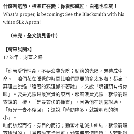
什麼叫氣節，標準正在變：你看那鐵匠，白袍也染灰！
What’s proper, is becoming: See the Blacksmith with his
white Silk Apron!
（未完，全文請見書中）
【精采試閱3】
1758年：財富之路
「你若愛惜性命，不要浪費光陰；點滴的光陰，累積成生
命。」咱們花在睡覺的時間比咱們需要的多太多啦！都忘了
窮理查說過「睡著的狐狸抓不著雞」，又說「墳裡頭有得你
睡」。要是光陰是最寶貴的東西，那麼浪費光陰，就像窮理
查說的一樣，「是最奢侈的揮霍」，因為他在別處說過，
「時光一去不復回」；還說「時間夠多，就證明真的夠
小」。
咱們該起而行，有目的而行；勤奮才能減少糾結，就像窮理
查所說的，「怠惰讓事情困難，勤奮使事情簡單；人若起得