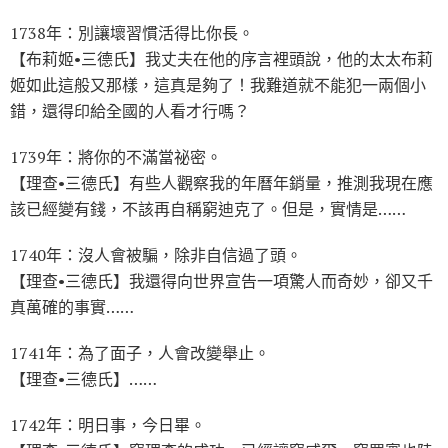
1738年：別讓壞習慣活得比你長。
【布莉姬•三德氏】我丈夫在他的序言裡頭說，他的太太布莉
姬如此這般又那樣，這真是夠了！我難道就不能犯一兩個小
錯，還得印給全國的人看才行嗎？
1739年：將你的不滿當祕密。
【理查•三德氏】有些人觀察我的年曆年銷量，推測我現在應
該已經變有錢，不該再自稱窮迪克了。但是，實情是……
1740年：沒人會被騙，除非自信過了頭。
【理查•三德氏】我還得向世界宣告一項驚人而奇妙，卻又千
真萬確的事實……
1741年：為了面子，人會改變舉止。
【理查•三德氏】……
1742年：明日事，今日畢。