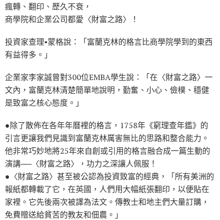
瘋轉、翻印、歷久不衰，
商學院和企業公司都愛〈財富之路〉！
投資家查理•蒙格說：「富蘭克林的格言比商學院學到的東西
有益得多。」
企業家李家誠曾對300位EMBA學生說：「在〈財富之路〉一
文內，富蘭克林清楚簡單地說明，勤奮、小心、儉樸、穩健
是致富之核心態度。」
●除了散佈在各年年曆裡的格言，1758年《窮理查年鑑》的
引言更讓我們見識到富蘭克林厲害無比的思路和整合能力。
他非常巧妙地將25年來自創或引用的格言融合成一篇生動的
演講──〈財富之路〉，功力之深讓人佩服！
●〈財富之路〉甚至被公認為投資致富的經典，「所有美洲的
報紙都轉載了它，在英國，人們用大幅紙張翻印，以便貼在
家裡。它先後兩次被譯為法文。傳教士和地主們大量訂購，
免費贈送給貧苦的教友和佃農。」