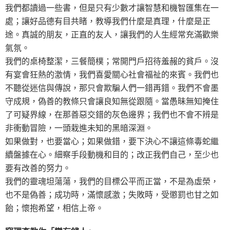
我們都讀過一些書，但是只有少數才讓智慧和機智匯集在一
處；讓好品德有目共睹，教導我們什麼是真理，什麼是正
途。真誠的朋友，正直的友人，讓我們的人生經常充滿歡樂
氣氛。
我們的桌椅整潔，三餐簡樸；常開門戶招待羞赧的貧戶。沒
有宴會狂熱的激情，我們喜愛關心社會福祉的來賓。我們也
不聽從迷信與傳說，那只會欺騙人們一錯再錯。我們不會墨
守成規，偽善的教條只會讓良知無從跟隨。當愚昧無知掩住
了可疑界線，在那善惡交錯的灰色邊界；我們也不會不辨是
非衝動冒險，一頭栽進未知的黑暗深淵。
如果做對，也要當心；如果做錯，要下決心不讓這條毒蛇繼
續盤據在心。細察手段動機和目的；改正我們自己，至少也
要有改善的努力。
我們的靈魂坦蕩蕩，我們的目標公平而正當，不是為虛榮，
也不是偽善；成功時，滿懷感激；失敗時，受懲罰也甘之如
飴；懷抱希望，相信上帝。