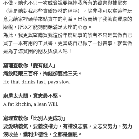
不做。她也不只一次威脅說要燒掉我所有的藏書與捕鼠夾
（這是她對我那些實驗器材的稱呼），除非我可以拿這些玩
意兒給家裡頭帶來點實在的利益。出版商給了我著實豐厚的
版稅，所以才能夠開始滿足太座的心意。
為此，我更冀望購買我這份年度紀事的讀者不只是當做自己
買了一本有用的工具書，更當成自己做了一份善事，就當做
是為了您貧困的朋友與僕人吧！
窮理查教你「變有錢人」
痛飲眨眼三百杯，掏錢卻要找三天。
He that drinks fast, pays slow.
廚房太大間，意志最不堅。
A fat kitchin, a lean Will.
窮理查教你「比別人更成功」
要愛缺義氣，要義沒權力，有權沒志氣，立志欠努力，努力
沒收益，獲利少德性，全都是個屁。