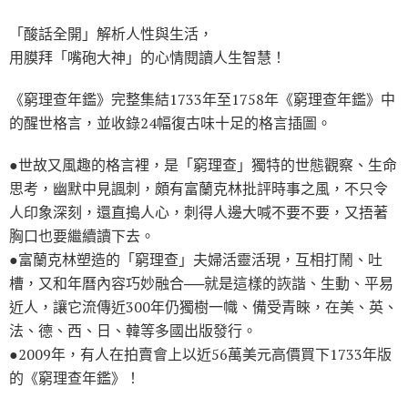
「酸話全開」解析人性與生活，
用膜拜「嘴砲大神」的心情閱讀人生智慧！
《窮理查年鑑》完整集結1733年至1758年《窮理查年鑑》中
的醒世格言，並收錄24幅復古味十足的格言插圖。
●世故又風趣的格言裡，是「窮理查」獨特的世態觀察、生命
思考，幽默中見諷刺，頗有富蘭克林批評時事之風，不只令
人印象深刻，還直搗人心，刺得人邊大喊不要不要，又捂著
胸口也要繼續讀下去。
●富蘭克林塑造的「窮理查」夫婦活靈活現，互相打鬧、吐
槽，又和年曆內容巧妙融合──就是這樣的詼諧、生動、平易
近人，讓它流傳近300年仍獨樹一幟、備受青睞，在美、英、
法、德、西、日、韓等多國出版發行。
●2009年，有人在拍賣會上以近56萬美元高價買下1733年版
的《窮理查年鑑》！