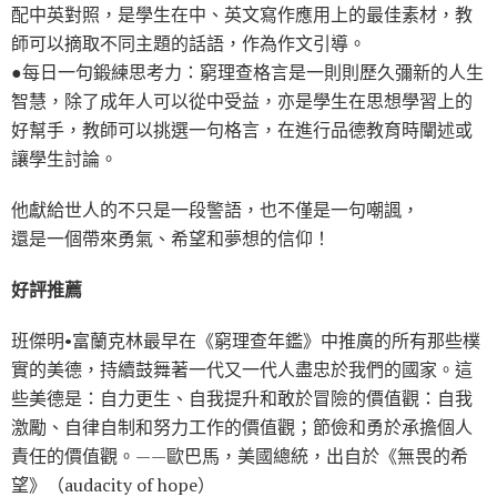
配中英對照，是學生在中、英文寫作應用上的最佳素材，教
師可以摘取不同主題的話語，作為作文引導。
●每日一句鍛練思考力：窮理查格言是一則則歷久彌新的人生
智慧，除了成年人可以從中受益，亦是學生在思想學習上的
好幫手，教師可以挑選一句格言，在進行品德教育時闡述或
讓學生討論。
他獻給世人的不只是一段警語，也不僅是一句嘲諷，
還是一個帶來勇氣、希望和夢想的信仰！
好評推薦
班傑明•富蘭克林最早在《窮理查年鑑》中推廣的所有那些樸
實的美德，持續鼓舞著一代又一代人盡忠於我們的國家。這
些美德是：自力更生、自我提升和敢於冒險的價值觀：自我
激勵、自律自制和努力工作的價值觀；節儉和勇於承擔個人
責任的價值觀。——歐巴馬，美國總統，出自於《無畏的希
望》（audacity of hope）