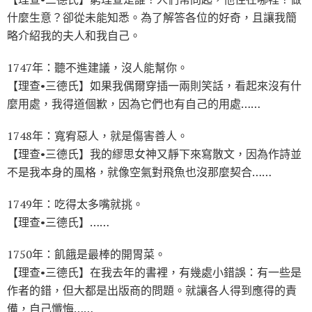
什麼生意？卻從未能知悉。為了解答各位的好奇，且讓我簡
略介紹我的夫人和我自己。
1747年：聽不進建議，沒人能幫你。
【理查•三德氏】如果我偶爾穿插一兩則笑話，看起來沒有什
麼用處，我得道個歉，因為它們也有自己的用處……
1748年：寬宥惡人，就是傷害善人。
【理查•三德氏】我的繆思女神又靜下來寫散文，因為作詩並
不是我本身的風格，就像空氣對飛魚也沒那麼契合……
1749年：吃得太多嘴就挑。
【理查•三德氏】……
1750年：飢餓是最棒的開胃菜。
【理查•三德氏】在我去年的書裡，有幾處小錯誤：有一些是
作者的錯，但大都是出版商的問題。就讓各人得到應得的責
備，自己懺悔……