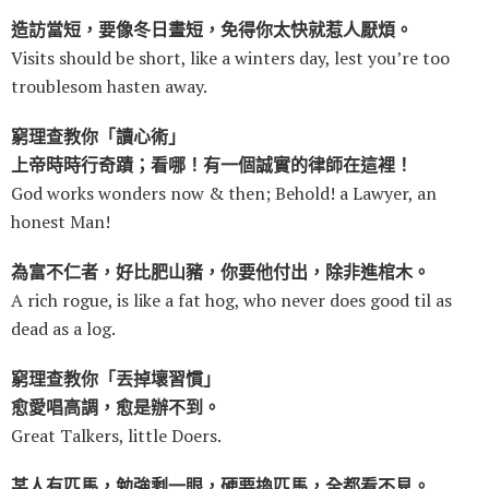
造訪當短，要像冬日晝短，免得你太快就惹人厭煩。
Visits should be short, like a winters day, lest you’re too
troublesom hasten away.
窮理查教你「讀心術」
上帝時時行奇蹟；看哪！有一個誠實的律師在這裡！
God works wonders now & then; Behold! a Lawyer, an
honest Man!
為富不仁者，好比肥山豬，你要他付出，除非進棺木。
A rich rogue, is like a fat hog, who never does good til as
dead as a log.
窮理查教你「丟掉壞習慣」
愈愛唱高調，愈是辦不到。
Great Talkers, little Doers.
某人有匹馬，勉強剩一眼，硬要換匹馬，全都看不見。