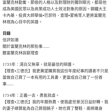
富蘭克林勤奮、節儉的人格以及對理財的獨到眼光，都是他
成為美國民眾以及商業成功人士效法對象的原因。鋼鐵大王
卡內基、投資大師華倫•巴菲特、查理•蒙格等人更將富蘭克
林視為心目中的英雄。
目錄
佳評如潮
關於富蘭克林的那些事……
聽富蘭克林說窮理查
1733年：清白又無辜，就是最佳的辯護。
【理查•三德氏】我更冀望購買我這份年度紀事的讀者不只是
當做自己買了一本有用的工具書，更當成自己做了一份善
事……
1734年：正義一去，勇氣就虛。
【理查•三德氏】我的年曆熱賣，使我處世景況日益好轉，我
的妻子總算能為自己買個鍋子，她也買了雙鞋、兩條連身