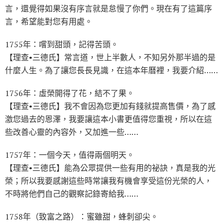
言，還覺得如果沒有序言就是怠慢了你們。現在有了這篇序
言，希望能對您有用處。
1755年：嚐到甜頭，記得苦頭。
【理查•三德氏】常言道，世上半數人，不知另外那半過的是
什麼人生。為了讓您長長見識，在這本年曆裡，我要介紹……
1756年：虛榮開得了花，結不了果。
【理查•三德氏】我不會因為您更加有錢就提高售價，為了感
激您過去的恩澤，我要讓這本小書更值得您重視，所以在這
些改善心靈的內容外，又加進一些……
1757年：一個今天，值得兩個明天。
【理查•三德氏】能為公眾提供一些有用的祕訣，真是我的光
榮；所以我要感謝這些時常讓我有機會享受這份光榮的人，
不時將他們自己的觀察記錄寄給我……
1758年（致富之路）：蜜雖甜，蜂刺卻尖。