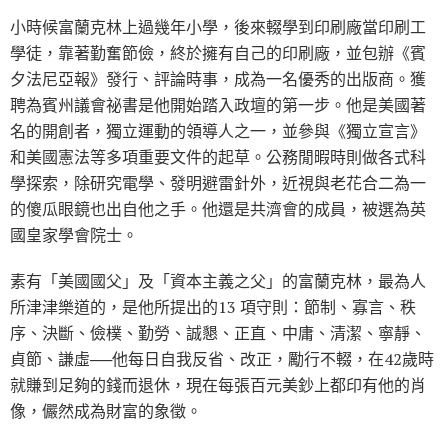
小時候富蘭克林上過幾年小學，後來輟學到印刷廠當印刷工
學徒，靠著勤奮節儉，終於擁有自己的印刷廠，並包辦《賓
夕法尼亞報》發行、評論時事，成為一名優秀的出版商。獲
聘為賓州議會祕書是他開始踏入政壇的第一步。他是美國著
名的開創者，獨立運動的領導人之一，並參與《獨立宣言》
和美國憲法等多項重要文件的起草。公務閒暇時則做各式科
學探索，除研究電學、發明避雷針外，近視與老花合二為一
的傻瓜眼鏡也出自他之手。他還是共濟會的成員，被選為英
國皇家學會院士。
素有「美國國父」及「資本主義之父」的富蘭克林，最為人
所津津樂道的，是他所提出的13 項守則：節制、寡言、秩
序、決斷、儉樸、勤勞、誠懇、正直、中庸、清潔、寧靜、
貞節、謙虛──他每日自我反省、改正，勵行不輟，在42歲時
就賺到足夠的錢而退休，現在每張百元美鈔上都印有他的肖
像，儼然成為財富的象徵。