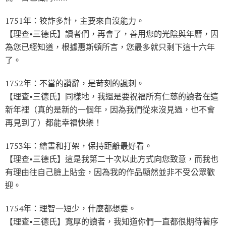
1751年：狡詐多計，主要來自沒能力。
【理查•三德氏】讀者們，再會了，善用您的光陰與年曆，因
為您已經知道，根據惠斯頓所言，您最多就只剩下這十六年
了。
1752年：不當的讚辭，是苛刻的諷刺。
【理查•三德氏】同樣地，我還是要祝福所有仁慈的讀者在這
新年裡（真的是新的一個年，因為我們從來沒見過，也不會
再見到了）都能幸福快樂！
1753年：繪畫和打架，保持距離最好看。
【理查•三德氏】這是我第二十次以此方式向您致意，而我也
有理由往自己臉上貼金，因為我的作品顯然並非不受公眾歡
迎。
1754年：理智一短少，什麼都想要。
【理查•三德氏】寬厚的讀者，我知道你們一直都很期待著序