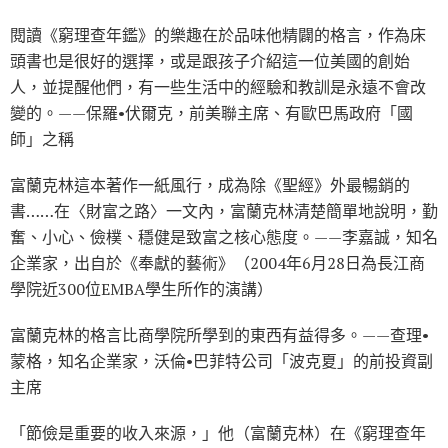
閱讀《窮理查年鑑》的樂趣在於品味他精闢的格言，作為床
頭書也是很好的選擇，或是跟孩子介紹這一位美國的創始
人，並提醒他們，有一些生活中的經驗和教訓是永遠不會改
變的。——保羅•伏爾克，前美聯主席、有歐巴馬政府「國
師」之稱
富蘭克林這本著作一紙風行，成為除《聖經》外最暢銷的
書……在〈財富之路〉一文內，富蘭克林清楚簡單地說明，勤
奮、小心、儉樸、穩健是致富之核心態度。——李嘉誠，知名
企業家，出自於《奉獻的藝術》（2004年6月28日為長江商
學院近300位EMBA學生所作的演講）
富蘭克林的格言比商學院所學到的東西有益得多。——查理•
蒙格，知名企業家，沃倫•巴菲特公司「波克夏」的前投資副
主席
「節儉是重要的收入來源，」他（富蘭克林）在《窮理查年