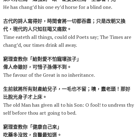
He has chang’d his one ey’d horse for a blind one.
古代的詩人寫得好，時間會將一切都吞盡；只是改朝又換
代，現代的人只知狂喝又痛飲。
Time eateth all things, could old Poets say; The Times are
chang’d, our times drink all away.
窮理查教你「給對愛不怕寵壞孩子」
偉人命雖好，可惜子孫傳不到。
The favour of the Great is no inheritance.
生前就將所有財產給兒子，一毛也不留；噢，蠢老頭！那好
比脫光身子才上床。
The old Man has given all to his Son: O fool! to undress thy
self before thou art going to bed.
窮理查教你「健康自己來」
吃藥多沒效，良醫最知道。