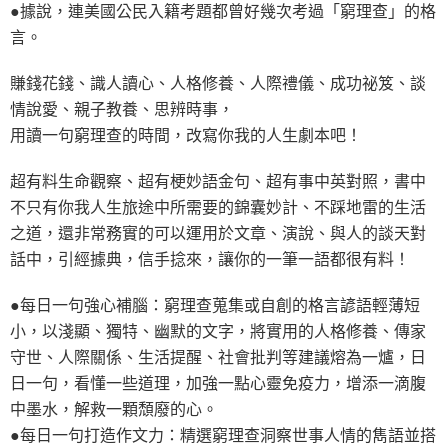
●據說，連美國公民入籍考題都曾好幾次考過「窮理查」的格
言。
賺錢花錢、識人讀心、人格修養、人際禮儀、成功祕笈、談
情說愛、親子教養、思辨時事，
用讀一句窮理查的時間，改寫你我的人生劇本吧！
超有料生命觀察、超有梗妙語金句、超有事中英對照，書中
不只有你我人生旅途中所需要的錦囊妙計、不踩地雷的生活
之道，還非常務實的可以運用於文章、演說、與人的談天對
話中，引經據典，信手捻來，讓你的一筆一語都很有料！
●每日一句強心補腦：窮理查蒐集或自創的格言諺語輕薄短
小，以淺顯、獨特、幽默的文字，將實用的人格修養、傳家
守世、人際關係、生活提醒、社會批判等建議熔為一爐，日
日一句，看懂一些道理，加強一點心靈免疫力，增添一滴腹
中墨水，解救一顆頹廢的心。
●每日一句打造作文力：精選窮理查洞察世事人情的雋語並搭