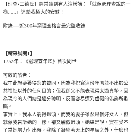
【理查•三德氏】經常聽到有人這樣講：「就像窮理查說的一
樣……」這給我極大的安慰！
附錄──近300年窮理查格言最完整收錄
【精采試閱1】
1733年：《窮理查年鑑》首次問世
可敬的讀者：
我在此想要獲得您的贊同，因為我撰寫這份年曆並不出於公
共福祉以外的任何目的；但我卻又不能表現得太過真摯，因
為現今的人們總是過分聰明，反而容易遭到虛假的偽飾所欺
瞞。
事實上，我本人窮得過頭，而我的妻子雖然是個好女人，但
就像我告訴她的一樣，卻又驕傲過頭。她總是說，實在受不
了當她努力付出時，我除了凝望著天上的星辰之外，什麼也