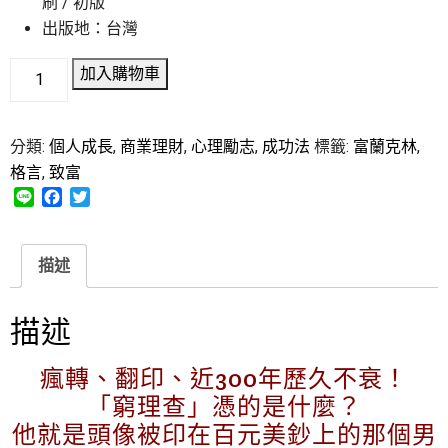
刷 / 初版
出版地：台灣
加入購物車
分類:
個人成長
,
商業理財
,
心理勵志
,
成功法
標籤:
富蘭克林
,
格言
,
致富
L
F
T
i
a
w
n
c
i
e
e
t
描述
b
t
o
e
o
r
描述
k
瘋轉、翻印、近300年歷久不衰！
「窮理查」憑的是什麼？
他就是頭像被印在百元美鈔上的那個男