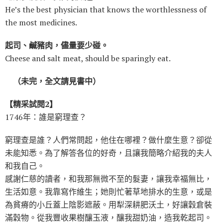
He’s the best physician that knows the worthlessness of
the most medicines.
起司、鹹豬肉，儘量要少碰。
Cheese and salt meat, should be sparingly eat.
（未完，全文請見書中）
【精采試閱2】
1746年：誰是窮理查？
窮理查是誰？人們常問起，他住在哪裡？做什麼生意？卻從
未能知悉。為了解答各位的好奇，且讓我簡略介紹我的夫人
和我自己。
感謝仁慈的讀者，和我那無微不至的髮妻，讓我幸福無比，
生活如意。我靠寫作維生；她則忙著草地排水的生意，或是
為貧瘠的小丘蓋上陰影遮蔽。用犁深耕肥沃土，好讓穀倉裝
滿穀物。從我豐收果樹釀玉液，釀我甜奶油，造我乾起司。