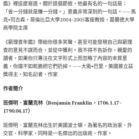
鑑》裡這麼寫道。關於提倡節儉，他最有名的一句話是：
「省一分錢就是賺一分錢。」意義非常深刻的一句話。——馬
克•司古森，哥倫比亞大學2004~2005客座教授，葛蘭德大學
商學院主席
《窮理查年鑑》帶給你很多笑聲，甚至可能發現自己與窮理
查的意見不謀而合，並從中獲利。我不得不告訴你，親愛的
讀者，如果你只專注在文字形式上而忽略了內容的本質意
義，你還不如乾脆把它們扔掉。——大衛•巴里，美國普立茲
獎得主，知名記者、作家
作者簡介
班傑明．富蘭克林（Benjamin Franklin，1706.1.17~
1790.04.17）
班傑明．富蘭克林出生於美國波士頓，為著名的政治家、外
交官、科學家，同時是一名傑出的出版商、作家。