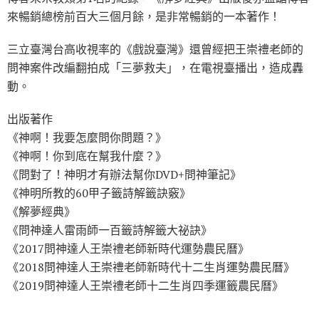
來暢銷總榜前百大三個月餘，是非常暢銷的一本著作！
三立臺灣台高收視率的《戲說臺灣》還曾經把王崇禮老師的
問神案件改編翻拍成「三夢救夫」，在電視臺播出，造成轟
動。
出版著作
《神啊！我要怎麼問你問題？》
《神啊！你到底在幫我什麼？》
《問對了！神明才有辦法幫你DVD+問神筆記》
《神明所教的60甲子籤詩解籤訣竅》
《解夢經典》
《問神達人雷雨師一百籤詩解籤大祕訣》
《2017問神達人王崇禮老師新時代運勢農民曆》
《2018問神達人王崇禮老師新時代十二生肖運勢農民曆》
《2019問神達人王崇禮老師十二生肖四季運籤農民曆》