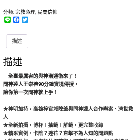
分類:
宗教命理
,
民間信仰
L
F
T
i
a
w
n
c
i
e
e
t
描述
b
t
o
e
o
r
描述
k
全臺最厲害的與神溝通術來了！
問神達人王崇禮90分鐘實境傳授，
讓你第一次問神就上手！
★神明加持，高雄梓官城隍爺與問神達人合作辦案、濟世救
人
★全新拍攝，博杯＋抽籤＋解籤，更完整收錄
★精采實例，卡陰？迷花？直擊不為人知的問題點