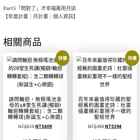
Part3「問對了」才幸福萬用月誌
【年度計畫｜月計畫｜個人資訊】
相關商品
特價
特價
請問輪迴‧無極瑤池金
百年來最值得珍藏的聖
母的28堂生死課(暢銷!
經舊約圖畫史詩：杜雷
輪迴轉轉套組)：含二顆
插畫精彩重現不一樣的
轉轉球(新誕生+心樂園)
聖經世界
NT$
519
NT$
409
NT$
499
NT$
394