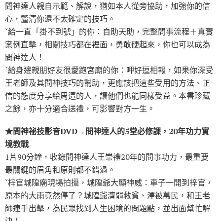
問神達人親自示範、解說，猶如本人從旁協助，加強你的信
心，釐清你還不太確定的技巧。
ˇ給一直「掛不到號」的你：自助天助，完整問事流程＋真實
案例直擊，相關技巧都在裡面，勇敢硬起來，你也可以成為
問神達人！
ˇ給身邊親朋好友很愛跑宮廟的你：呷好逗相報，如果你深受
王老師及其問神技巧的幫助，更應該把這些受用的方法、正
信的態度分享給周遭的人，讓他們也能同樣受益。本書珍藏
之餘，亦十分適合送禮，可影響對方一生。
★問神祕技影音DVD→問神達人的5堂必修課，20年功力實
境教戰
1片90分鐘，收錄問神達人王崇禮20年的問事功力，最重要
最關鍵的眉角和原則都不錯過。
ˇ梓官城隍廟現場拍攝，城隍爺大顯神威：車子一開到梓官，
原本的大雨竟然停了？城隍爺濟弱救貧、澤被萬民，和王老
師連手出擊，為民眾找到人生困境的問題點，並出面幫忙解