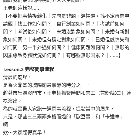
關於我們最常問神明的五大人生問題，
王老師這樣說……
【不要把事情複雜化｜先問是非題、選擇題，搞不定再問申
請題｜找工作如何問？｜自行創業如何問？｜考試前如何
問？｜考試後如何問？｜未婚沒對象如何問？｜未婚有新對
象如何問？｜未婚但有穩定對象如何問？｜已婚但感情失和
如何問｜另一半外遇如何問？｜健康問題如何問？｜無形的
因素導致身體狀況如何問？｜有哪些無形因素？｜……】
Lesson.3 完整問事流程
清晨的廟埕，
是香火鼎盛的城隍廟最寧靜的時分之一，
趁著市集還沒開市，王老師抓緊時間和志工（兼粉絲XD）連
袂演出，
為的就是帶大家跑一遍問事流程，提點當中的眉角，
只是，那些三三兩兩穿梭而過的「歐豆賣」和「卡達車」
啊……
欸～大家起得真早！