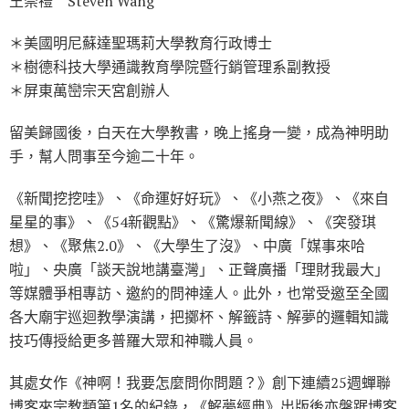
王崇禮 Steven Wang
＊美國明尼蘇達聖瑪莉大學教育行政博士
＊樹德科技大學通識教育學院暨行銷管理系副教授
＊屏東萬巒宗天宮創辦人
留美歸國後，白天在大學教書，晚上搖身一變，成為神明助
手，幫人問事至今逾二十年。
《新聞挖挖哇》、《命運好好玩》、《小燕之夜》、《來自
星星的事》、《54新觀點》、《驚爆新聞線》、《突發琪
想》、《聚焦2.0》、《大學生了沒》、中廣「媒事來哈
啦」、央廣「談天說地講臺灣」、正聲廣播「理財我最大」
等媒體爭相專訪、邀約的問神達人。此外，也常受邀至全國
各大廟宇巡迴教學演講，把擲杯、解籤詩、解夢的邏輯知識
技巧傳授給更多普羅大眾和神職人員。
其處女作《神啊！我要怎麼問你問題？》創下連續25週蟬聯
博客來宗教類第1名的紀錄，《解夢經典》出版後亦盤踞博客