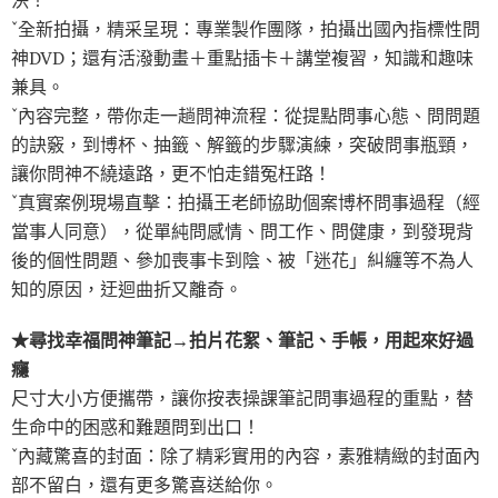
決！
ˇ全新拍攝，精采呈現：專業製作團隊，拍攝出國內指標性問
神DVD；還有活潑動畫＋重點插卡＋講堂複習，知識和趣味
兼具。
ˇ內容完整，帶你走一趟問神流程：從提點問事心態、問問題
的訣竅，到博杯、抽籤、解籤的步驟演練，突破問事瓶頸，
讓你問神不繞遠路，更不怕走錯冤枉路！
ˇ真實案例現場直擊：拍攝王老師協助個案博杯問事過程（經
當事人同意），從單純問感情、問工作、問健康，到發現背
後的個性問題、參加喪事卡到陰、被「迷花」糾纏等不為人
知的原因，迂迴曲折又離奇。
★尋找幸福問神筆記→拍片花絮、筆記、手帳，用起來好過
癮
尺寸大小方便攜帶，讓你按表操課筆記問事過程的重點，替
生命中的困惑和難題問到出口！
ˇ內藏驚喜的封面：除了精彩實用的內容，素雅精緻的封面內
部不留白，還有更多驚喜送給你。