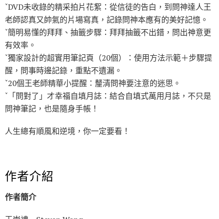
ˇDVD未收錄的精采拍片花絮：從信徒的告白，到問神達人王
老師認真又帥氣的片場寫真，記錄問神本應有的美好記憶。
ˇ簡明易懂的拜拜、抽籤步驟：拜拜抽籤不出錯，問出神意更
有效率。
ˇ獨家設計的超實用筆記頁（20個）：使用方法示範＋步驟提
醒，問事時邊記錄，重點不遺漏。
ˇ20個王老師精華小提醒：釐清問神要注意的迷思。
ˇ「問對了」才幸福自填月誌：結合自填式萬用月誌，不只是
問神筆記，也是隨身手帳！
人生總有順風和逆境，你一定要看！
作者介紹
作者簡介