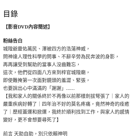
目錄
【影音DVD內容簡述】
粉絲告白
城隍爺靈佑萬民、澤被四方的浩蕩神威，
問神達人理性科學的問事、不辭辛勞為民奔波的身影，
再再讓受到幫助的當事人沒齒難忘，
這次，他們從四面八方來到梓官城隍廟，
即使難掩第一次面對鏡頭的羞澀、緊張，
也要說出心中滿滿的「謝謝」……
【我和家人的關係終於不再像以前那樣劍拔弩張了｜家人的
嚴重疾病好轉了｜四年治不好的莫名疼痛，竟然神奇的痊癒
了｜歷經蓋運和掀運，我終於順利找到工作，與家人的感情
變好，更不會想要尋死了】
前言 天助自助，別只依賴神明