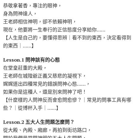
恭敬拿著香，專注的眼神，
身為問神達人，
王老師相信神明，卻不依賴神明，
現在，他要將一生奉行的正信態度分享給你……
【人生是自己的，要懂得思辨｜看不到的東西，決定看得到
的東西｜……】
Lesson.1 問神該有的心態
在堂皇莊重的大殿，
王老師在城隍爺正義又慈悲的凝視下，
娓娓道出四種常見的錯誤問神心態……，
如果你是這種人，還是別來問神了吧！
【什麼樣的人問神反而會愈問愈慘？｜常見的問事工具有哪
些？｜從博杯入手｜……】
Lesson.2 五大人生問題怎麼問？
從大殿、內殿、廂廊，再拍到街坊路口，