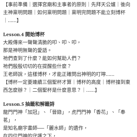
【事前準備｜選擇宮廟和主事者的原則｜先拜天公爐｜後向
主神稟明問題｜如何稟明問題｜稟明完問題不能立刻博杯
｜……】
Lesson.4 開始博杯
大殿傳來一聲聲清脆的叩、叩、叩，
那是神明無聲的愛語。
祂們查到了什麼？能如何幫助人們？
祂們殷殷切切的在提醒些什麼？
王老師說，這樣博杯，才能正確問出神明的叮嚀……
【博杯一定要連續三個聖杯才算｜博杯的高度｜博杯撞到東
西怎麼辦？｜二個聖杯是什麼意思？｜……】
Lesson.5 抽籤和解籤詩
龍門門神「加冠」、「晉錄」，虎門門神「香花」、「奉
茗」，
是知名廟宇畫師──「麗水師」的遺作，
在四位門神的守護之下，