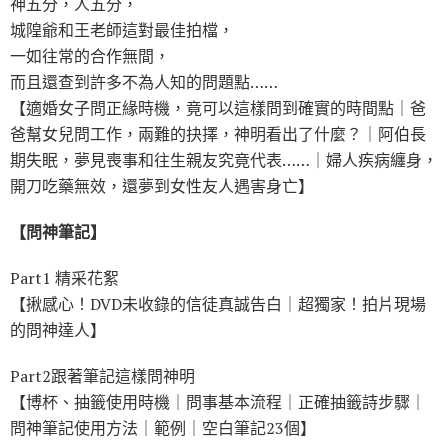
神五分，人五分，
城隍爺和王老師這對最佳拍檔，
一如往常的合作無間，
而且還查到許多不為人知的問題點……
【適婚女子問正緣時機，竟可以這樣問到確實的時間點｜爸
爸幫女兒問工作，兩難的抉擇，神明看出了什麼？｜阿伯長
期失眠，夢見喪事和往生親友究竟代表……｜婦人疾病纏身，
開刀吃藥無效，還夢到女性友人遇害身亡】
【問神筆記】
Part1 精采花絮
【揪感心！DVD未收錄的信徒真誠告白｜超獨家！拍片現場
的問神達人】
Part2跟著筆記這樣問神明
【博杯、抽籤使用時機｜問事基本流程｜正確抽籤詩步驟｜
問神筆記使用方法｜範例｜空白筆記23個】