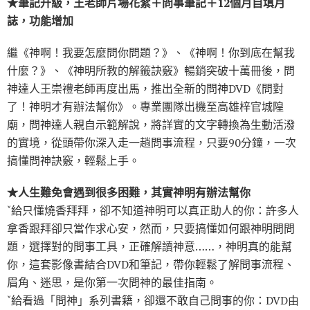
★筆記升級，王老師片場花絮＋問事筆記＋12個月自填月
誌，功能增加
繼《神啊！我要怎麼問你問題？》、《神啊！你到底在幫我
什麼？》、《神明所教的解籤訣竅》暢銷突破十萬冊後，問
神達人王崇禮老師再度出馬，推出全新的問神DVD《問對
了！神明才有辦法幫你》。專業團隊出機至高雄梓官城隍
廟，問神達人親自示範解說，將詳實的文字轉換為生動活潑
的實境，從頭帶你深入走一趟問事流程，只要90分鐘，一次
搞懂問神訣竅，輕鬆上手。
★人生難免會遇到很多困難，其實神明有辦法幫你
ˇ給只懂燒香拜拜，卻不知道神明可以真正助人的你：許多人
拿香跟拜卻只當作求心安，然而，只要搞懂如何跟神明問問
題，選擇對的問事工具，正確解讀神意……，神明真的能幫
你，這套影像書結合DVD和筆記，帶你輕鬆了解問事流程、
眉角、迷思，是你第一次問神的最佳指南。
ˇ給看過「問神」系列書籍，卻還不敢自己問事的你：DVD由