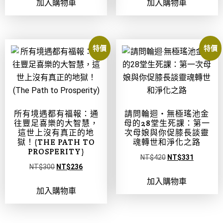
加入購物車
加入購物車
特價
特價
所有境遇都有福報：通
請問輪迴‧無極瑤池金
往豐足喜樂的大智慧，
母的28堂生死課：第一
這世上沒有真正的地
次母娘與你促膝長談靈
獄！(THE PATH TO
魂轉世和淨化之路
PROSPERITY)
NT$
420
NT$
331
NT$
300
NT$
236
加入購物車
加入購物車