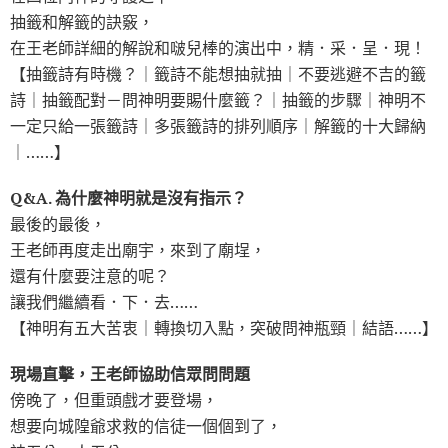
抽籤和解籤的訣竅，
在王老師詳細的解說和啵兒棒的演出中，精．采．呈．現！
【抽籤詩有時機？｜籤詩不能想抽就抽｜不要逃避不吉的籤
詩｜抽籤配對－問神明要賜什麼籤？｜抽籤的步驟｜神明不
一定只給一張籤詩｜多張籤詩的排列順序｜解籤的十大歸納
｜……】
Q&A. 為什麼神明就是沒有指示？
最後的最後，
王老師再度走出廟宇，來到了廟埕，
還有什麼要注意的呢？
讓我們繼續看．下．去……
【神明有五大苦衷｜轉換切入點，突破問神瓶頸｜結語……】
現場直擊，王老師協助信眾問問題
傍晚了，但重頭戲才要登場，
想要向城隍爺求救的信徒一個個到了，