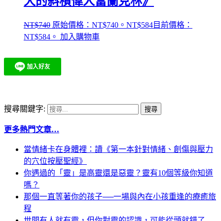
大的斜槓偉人富蘭克林》
NT$
740
原始價格：NT$740。
NT$
584
目前價格：
NT$584。
加入購物車
搜尋關鍵字:
更多熱門文章…
當情緒卡在身體裡：讀《第一本針對情緒、創傷與壓力
的穴位按壓聖經》
你遇過的「靈」是高靈還是惡靈？靈有10個等級你知道
嗎？
那個一直等著你的孩子──一場與內在小孩重逢的療癒旅
程
世間有人就有靈，但你對靈的認識，可能從頭就錯了