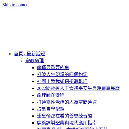
Skip to content
60秒看新世界
柿子文化
首頁 / 最新話題
宗教命理
命運最重要的事
打破人生幻鏡的四個約定
神啊！教我如何扭轉乾坤
2022問神達人王崇禮平安生肖運籤農民曆
命理師在做啥
打通靈性覺醒的人體空間通道
占星自學聖經
連皇帝都在看的善惡練習題
魔藥調製聖典與現代應用指南