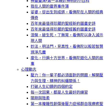
神靈臺灣•第一本親近神明的小百科
我在人間的靈界事件簿
娑婆，從出生到成道，看佛陀在人間的經典
傳奇
百年來最值得珍藏的聖經新約圖畫史詩
百年來最值得珍藏的聖經舊約圖畫史詩
涅槃，破生死，了無常，看佛陀以身入滅示
現人間
妙法，明法門，見真性，看佛陀以般若智慧
滌淨凡塵
度化，行遍十方世界，看佛陀遊化人間的故
事
心理勵志
壓力：你一輩子都必須面對的問題，解開壓
力與生理、精神的糾纏關係！
打破人生幻鏡的四個約定
每一次因果，都是人生最好的練習
陽剛與陰柔
第一本複雜性創傷後壓力症候群自我療癒聖