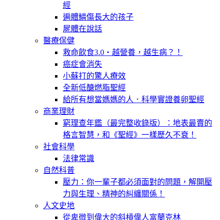
經
遍體鱗傷長大的孩子
屍體在說話
醫療保健
救命飲食3.0‧越營養，越生病？！
癌症會消失
小蘇打的驚人療效
全新低醣燃脂聖經
給所有想當媽媽的人．科學實證養卵聖經
商業理財
窮理查年鑑（最完整收錄版）：地表最賣的
格言智慧，和《聖經》一樣歷久不衰！
社會科學
法律常識
自然科普
壓力：你一輩子都必須面對的問題，解開壓
力與生理、精神的糾纏關係！
人文史地
從卑微到偉大的斜槓偉人富蘭克林