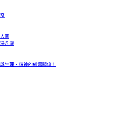
奇
人間
淨凡塵
與生理、精神的糾纏關係！