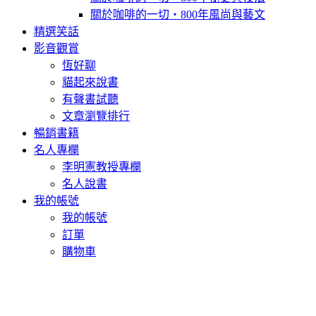
關於咖啡的一切‧800年風尚與藝文
精選笑話
影音觀賞
恆好聊
貓起來說書
有聲書試聽
文章瀏覽排行
暢銷書籍
名人專欄
李明憲教授專欄
名人說書
我的帳號
我的帳號
訂單
購物車