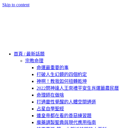
Skip to content
60秒看新世界
柿子文化
首頁 / 最新話題
宗教命理
命運最重要的事
打破人生幻鏡的四個約定
神啊！教我如何扭轉乾坤
2022問神達人王崇禮平安生肖運籤農民曆
命理師在做啥
打通靈性覺醒的人體空間通道
占星自學聖經
連皇帝都在看的善惡練習題
魔藥調製聖典與現代應用指南