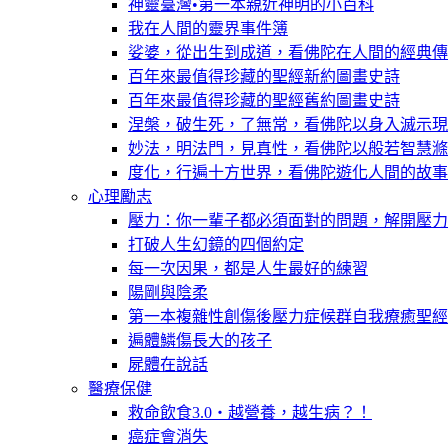
神靈臺灣•第一本親近神明的小百科
我在人間的靈界事件簿
娑婆，從出生到成道，看佛陀在人間的經典傳
百年來最值得珍藏的聖經新約圖畫史詩
百年來最值得珍藏的聖經舊約圖畫史詩
涅槃，破生死，了無常，看佛陀以身入滅示現
妙法，明法門，見真性，看佛陀以般若智慧滌
度化，行遍十方世界，看佛陀遊化人間的故事
心理勵志
壓力：你一輩子都必須面對的問題，解開壓力
打破人生幻鏡的四個約定
每一次因果，都是人生最好的練習
陽剛與陰柔
第一本複雜性創傷後壓力症候群自我療癒聖經
遍體鱗傷長大的孩子
屍體在說話
醫療保健
救命飲食3.0‧越營養，越生病？！
癌症會消失