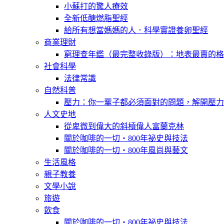
小蘇打的驚人療效
全新低醣燃脂聖經
給所有想當媽媽的人．科學實證養卵聖經
商業理財
窮理查年鑑（最完整收錄版）：地表最賣的格
社會科學
法律常識
自然科普
壓力：你一輩子都必須面對的問題，解開壓力
人文史地
從卑微到偉大的斜槓偉人富蘭克林
關於咖啡的一切‧800年祕史與技法
關於咖啡的一切‧800年風尚與藝文
生活風格
親子教養
文學小說
旅遊
飲食
關於咖啡的一切‧800年祕史與技法