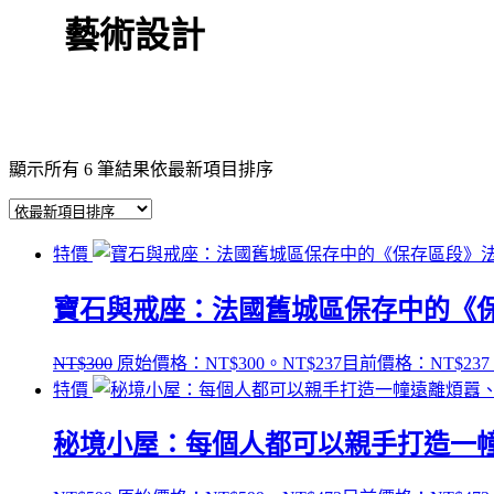
藝術設計
顯示所有 6 筆結果
依最新項目排序
特價
寶石與戒座：法國舊城區保存中的《
NT$
300
原始價格：NT$300。
NT$
237
目前價格：NT$237
特價
秘境小屋：每個人都可以親手打造一幢遠離