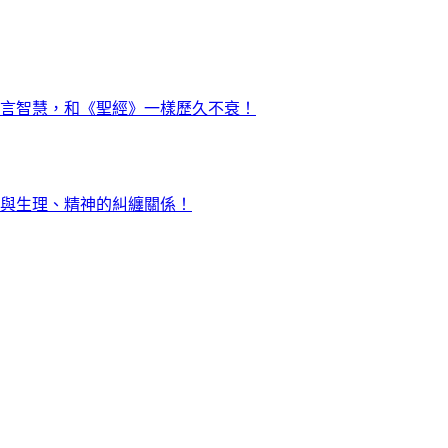
言智慧，和《聖經》一樣歷久不衰！
與生理、精神的糾纏關係！