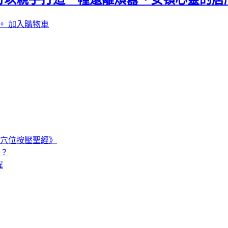
。
加入購物車
穴位按壓聖經》
嗎？
程