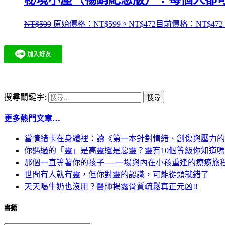
NT$
599
原始價格：NT$599。
NT$
472
目前價格：NT$472
搜尋關鍵字:
更多熱門文章…
當情緒卡在身體裡：讀《第一本針對情緒、創傷與壓力的
你遇過的「靈」是高靈還是惡靈？靈有10個等級你知道
那個一直等著你的孩子──一場與內在小孩重逢的療癒旅
世間有人就有靈，但你對靈的認識，可能從頭就錯了
天天喝牛奶也沒用？醫師揭露骨質疏鬆真正元凶!!
書籍