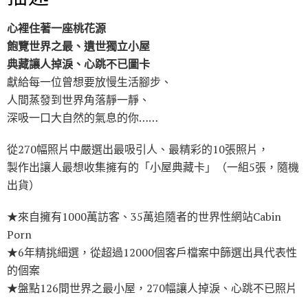
k
心裡住著一座桃花源
飽覽世界之最、遺世獨立小屋
典藏讓人掉淚、心跳不已圖卡
獻給每一位曾想要放慢生活腳步、
人間蒸發到世界角落靜一靜、
深吸一口大自然的氣息的你……
從270幅照片中嚴選出最吸引人、最精彩的10張照片，
製作出讓人最想收集擁有的「小屋典藏卡」（一組5張，隨機
出貨）
★來自擁有1000萬訪客、35萬追隨者的世界性網站Cabin
Porn
★6年精挑細選，從超過12000個客戶檔案中篩選出具代表性
的個案
★盤點126間世界之最小屋，270幅讓人掉淚、心跳不已照片