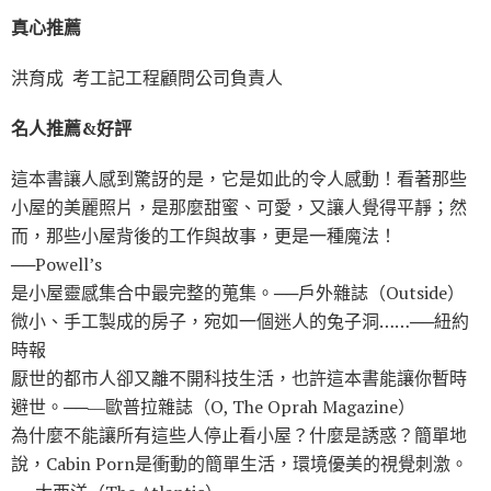
真心推薦
洪育成 考工記工程顧問公司負責人
名人推薦&好評
這本書讓人感到驚訝的是，它是如此的令人感動！看著那些
小屋的美麗照片，是那麼甜蜜、可愛，又讓人覺得平靜；然
而，那些小屋背後的工作與故事，更是一種魔法！
──Powell’s
是小屋靈感集合中最完整的蒐集。──戶外雜誌（Outside）
微小、手工製成的房子，宛如一個迷人的兔子洞……──紐約
時報
厭世的都市人卻又離不開科技生活，也許這本書能讓你暫時
避世。──―歐普拉雜誌（O, The Oprah Magazine）
為什麼不能讓所有這些人停止看小屋？什麼是誘惑？簡單地
說，Cabin Porn是衝動的簡單生活，環境優美的視覺刺激。