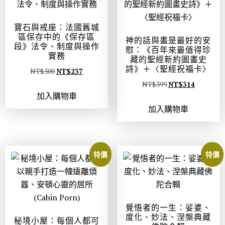
寶石與戒座：法國舊城
區保存中的《保存區
神的話與畫是最好的安
段》法令、制度與操作
慰：《百年來最值得珍
實務
藏的聖經新約圖畫史
詩》＋〈聖經祝福卡〉
NT$
300
NT$
237
NT$
399
NT$
314
加入購物車
加入購物車
特價
特價
覺悟者的一生：娑婆、
度化、妙法、涅槃典藏
秘境小屋：每個人都可