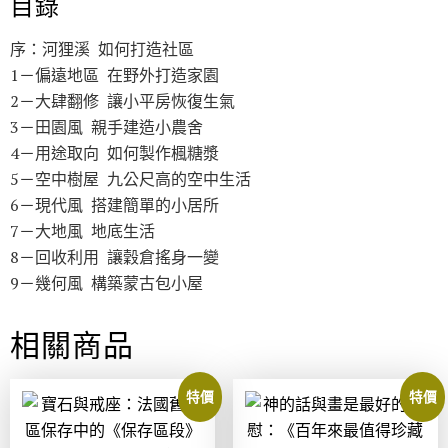
目錄
序：河狸溪 如何打造社區
1－偏遠地區 在野外打造家園
2－大肆翻修 讓小平房恢復生氣
3－田園風 親手建造小農舍
4－用途取向 如何製作楓糖漿
5－空中樹屋 九公尺高的空中生活
6－現代風 搭建簡單的小居所
7－大地風 地底生活
8－回收利用 讓穀倉搖身一變
9－幾何風 構築蒙古包小屋
相關商品
特價
特價