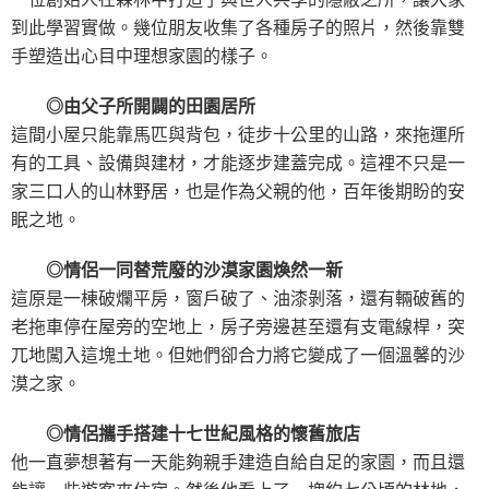
到此學習實做。幾位朋友收集了各種房子的照片，然後靠雙
手塑造出心目中理想家園的樣子。
◎由父子所開闢的田園居所
這間小屋只能靠馬匹與背包，徒步十公里的山路，來拖運所
有的工具、設備與建材，才能逐步建蓋完成。這裡不只是一
家三口人的山林野居，也是作為父親的他，百年後期盼的安
眠之地。
◎情侶一同替荒廢的沙漠家園煥然一新
這原是一棟破爛平房，窗戶破了、油漆剝落，還有輛破舊的
老拖車停在屋旁的空地上，房子旁邊甚至還有支電線桿，突
兀地闖入這塊土地。但她們卻合力將它變成了一個溫馨的沙
漠之家。
◎情侶攜手搭建十七世紀風格的懷舊旅店
他一直夢想著有一天能夠親手建造自給自足的家園，而且還