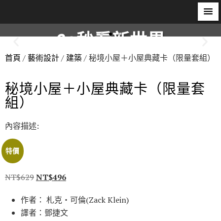
60秒看新世界
首頁
/
藝術設計
/
建築
/ 秘境小屋＋小屋典藏卡（限量套組）
柿子文化
秘境小屋＋小屋典藏卡（限量套
組）
內容描述:
特價
NT$
629
NT$
496
作者： 札克‧可倫(Zack Klein)
譯者：鄧捷文