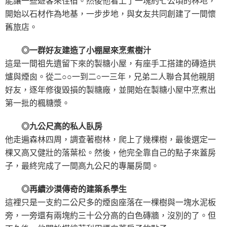
能讓一些遊客來住宿。然後他看上了一塊約七公頃的林地，
開始以石材作為地基，一步步地，與女友共同創建了一間懷
舊旅店。
◎一群好友建造了小棚屋來烹煮樹汁
這是一間祖先遺留下來的製糖小屋，有座手工搭建的磚造拱
爐與煙囪。從二○○一到二○一三年，兄弟二人聯合其他親朋
好友，逐年修復毀損的製糖廠，並開始在製糖小屋中烹煮出
第一批的楓糖漿。
◎九公尺高的私人臥房
他走遍森林四周，調查著樹林，爬上了幾棵樹，最後選定一
棵又高又健壯的落葉松。然後，他完全靠自己的點子來蓋房
子，最終完成了一間高九公尺的專屬房間。
◎再續沙漠傳奇的建築系學生
這裡只是一支約二公尺多的煙囪座落在一棵樹與一塊水泥板
旁，一旁還有兩塊約三十公分高的白色磚牆，沒別的了。但