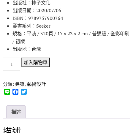
出版社：柿子文化
出版日期：2020/07/06
ISBN：9789757900764
叢書系列：Seeker
規格：平裝 / 320頁 / 17 x 23 x 2 cm / 普通級 / 全彩印刷
/ 初版
出版地：台灣
加入購物車
分類:
建築
,
藝術設計
L
F
T
i
a
w
n
c
i
e
e
t
描述
b
t
o
e
o
r
描述