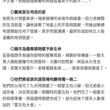
不久後，他開始描繪著利用煙囪蓋房子的點子……。
◎藝術家在地底的家
他原先只想要尋求一塊寧靜場所來寫作與繪畫。但力求精簡
的生活態度，讓他捨棄了地面上的平房與圓屋，然後由聯通
地道開始往地下發展，逐步挖掘溝通，最終形成如哈比人般
溫馨的地洞居處。
◎親手為廢棄建物賦予新生命
這是個原作為儲存穀物的廢棄筒倉，規劃好架構後，一群大
男人開始搜羅可利用廢材、大膽切割筒倉、架設永久性支
撐、安置大扇窗戶、安裝電路系統……，穀倉就徹底變身了。
◎他們將家族的渡假場地變得獨一無二
他們的父母花了九天時間蓋了一間蒙古包小屋，但兄弟兩人
成年後，決定再加蓋一間獨特的蒙古包。他們花了一個夏天
的時間準備，用兩週時間便完成了，卻也迎來了逐年人數增
加的「蒙古包大會」。