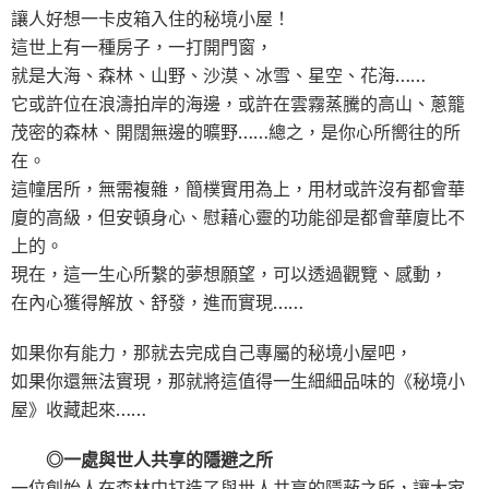
讓人好想一卡皮箱入住的秘境小屋！
這世上有一種房子，一打開門窗，
就是大海、森林、山野、沙漠、冰雪、星空、花海……
它或許位在浪濤拍岸的海邊，或許在雲霧蒸騰的高山、蔥籠
茂密的森林、開闊無邊的曠野……總之，是你心所嚮往的所
在。
這幢居所，無需複雜，簡樸實用為上，用材或許沒有都會華
廈的高級，但安頓身心、慰藉心靈的功能卻是都會華廈比不
上的。
現在，這一生心所繫的夢想願望，可以透過觀覽、感動，
在內心獲得解放、舒發，進而實現……
如果你有能力，那就去完成自己專屬的秘境小屋吧，
如果你還無法實現，那就將這值得一生細細品味的《秘境小
屋》收藏起來……
◎一處與世人共享的隱避之所
一位創始人在森林中打造了與世人共享的隱蔽之所，讓大家