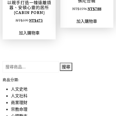
佛陀合輯
以親手打造一幢遠離煩
囂、安頓心靈的居所
NT$
1596
NT$
788
(CABIN PORN)
NT$
599
NT$
473
加入購物車
加入購物車
搜尋
商品分類:
人文史地
人文社科
商業理財
宗教命理