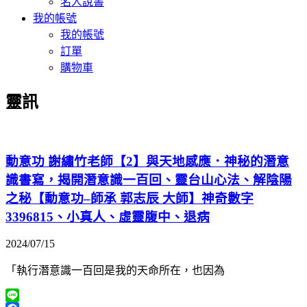
名人說書
我的帳號
我的帳號
訂單
購物車
靈訊
動意功 謝繡竹老師【2】與天地感應．神秘的潛意
識書寫，揭開潛意識一百回、靈台山心法、解陰陽
之秘【動意功–師承 郭志辰 大師】神奇數字
3396815、小真人、虛靈腹中、退病
2024/07/15
「執行潛意識一百回是我的天命所在，也因為