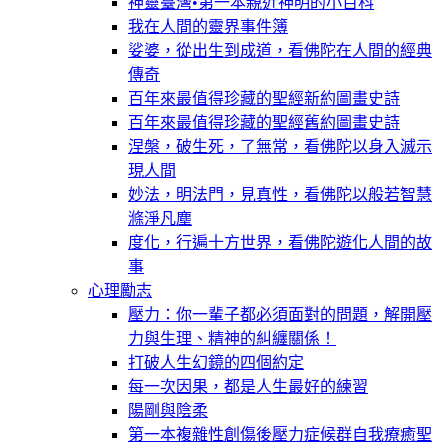
神靈臺灣•第一本親近神明的小百科
我在人間的靈界事件簿
娑婆，從出生到成道，看佛陀在人間的經典
傳奇
百年來最值得珍藏的聖經新約圖畫史詩
百年來最值得珍藏的聖經舊約圖畫史詩
涅槃，破生死，了無常，看佛陀以身入滅示
現人間
妙法，明法門，見真性，看佛陀以般若智慧
滌淨凡塵
度化，行遍十方世界，看佛陀遊化人間的故
事
心理勵志
壓力：你一輩子都必須面對的問題，解開壓
力與生理、精神的糾纏關係！
打破人生幻鏡的四個約定
每一次因果，都是人生最好的練習
陽剛與陰柔
第一本複雜性創傷後壓力症候群自我療癒聖