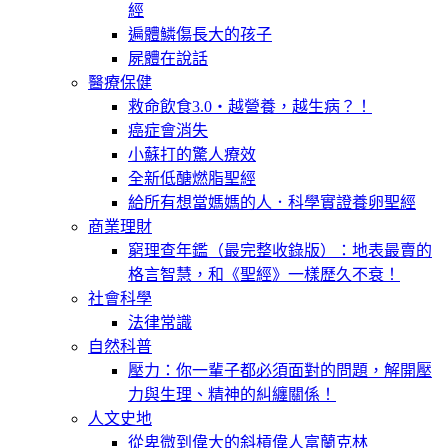
經
遍體鱗傷長大的孩子
屍體在說話
醫療保健
救命飲食3.0‧越營養，越生病？！
癌症會消失
小蘇打的驚人療效
全新低醣燃脂聖經
給所有想當媽媽的人．科學實證養卵聖經
商業理財
窮理查年鑑（最完整收錄版）：地表最賣的
格言智慧，和《聖經》一樣歷久不衰！
社會科學
法律常識
自然科普
壓力：你一輩子都必須面對的問題，解開壓
力與生理、精神的糾纏關係！
人文史地
從卑微到偉大的斜槓偉人富蘭克林