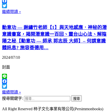
Line
Facebook
Twitter
繼續閱讀 »
動意功 — 謝繡竹老師【1】與天地感應．神秘的潛
意識書寫，揭開潛意識一百回、靈台山心法、解陰
陽之秘【動意功 — 師承 郭志辰 大師】– 何謂意識
體訊息? 施容善德用…
2024/07/10
封面
Line
Facebook
Twitter
繼續閱讀 »
搜尋關鍵字:
All Right Reserved 柿子文化事業有限公司(Persimmonbooks)