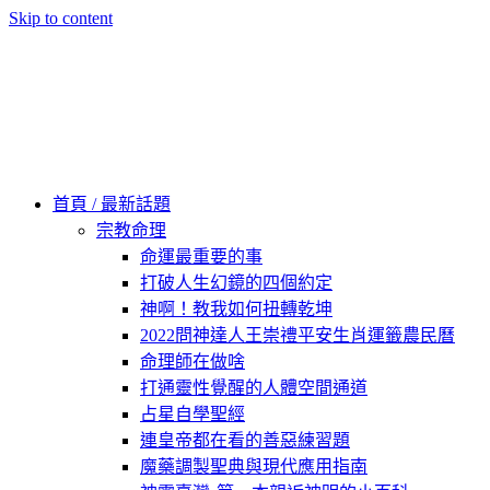
Skip to content
60秒看新世界
柿子文化
首頁 / 最新話題
宗教命理
命運最重要的事
打破人生幻鏡的四個約定
神啊！教我如何扭轉乾坤
2022問神達人王崇禮平安生肖運籤農民曆
命理師在做啥
打通靈性覺醒的人體空間通道
占星自學聖經
連皇帝都在看的善惡練習題
魔藥調製聖典與現代應用指南