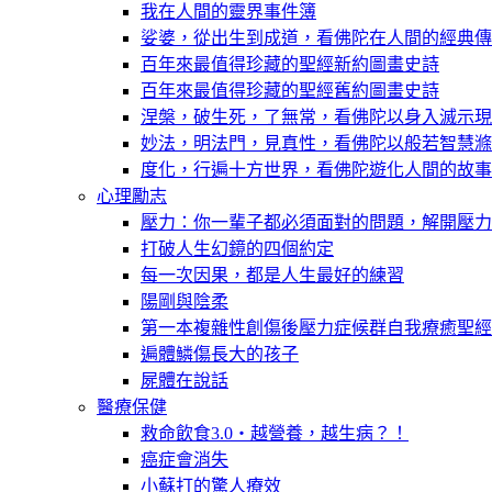
我在人間的靈界事件簿
娑婆，從出生到成道，看佛陀在人間的經典傳
百年來最值得珍藏的聖經新約圖畫史詩
百年來最值得珍藏的聖經舊約圖畫史詩
涅槃，破生死，了無常，看佛陀以身入滅示現
妙法，明法門，見真性，看佛陀以般若智慧滌
度化，行遍十方世界，看佛陀遊化人間的故事
心理勵志
壓力：你一輩子都必須面對的問題，解開壓力
打破人生幻鏡的四個約定
每一次因果，都是人生最好的練習
陽剛與陰柔
第一本複雜性創傷後壓力症候群自我療癒聖經
遍體鱗傷長大的孩子
屍體在說話
醫療保健
救命飲食3.0‧越營養，越生病？！
癌症會消失
小蘇打的驚人療效