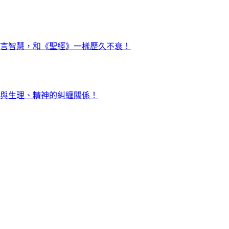
言智慧，和《聖經》一樣歷久不衰！
與生理、精神的糾纏關係！