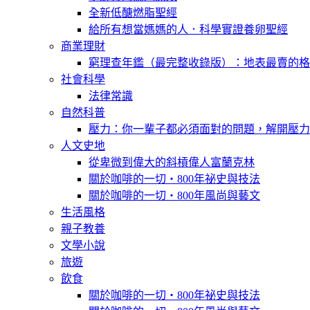
全新低醣燃脂聖經
給所有想當媽媽的人．科學實證養卵聖經
商業理財
窮理查年鑑（最完整收錄版）：地表最賣的格
社會科學
法律常識
自然科普
壓力：你一輩子都必須面對的問題，解開壓力
人文史地
從卑微到偉大的斜槓偉人富蘭克林
關於咖啡的一切‧800年祕史與技法
關於咖啡的一切‧800年風尚與藝文
生活風格
親子教養
文學小說
旅遊
飲食
關於咖啡的一切‧800年祕史與技法