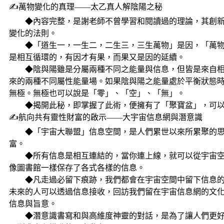
✍萬物變化的真理——太乙真人解陰陽之秘
◆內容完整，是謝老師不曾學習和閱讀過的理論，其創新
變化的法則。
◆「道生一，一生二，二生三，三生萬物」是因，「萬物
是相互循環的，有因才有果，而果又是因的延續。
◆陰與陽雖是分屬兩種不同之能量與信息，但皆是來自相
來的兩種不同屬性能量場。如果陰與陽之能量處於平衡狀態
無極。無極也可以說是「零」、「空」、「無」。
◆揭開此秘，即掌握了此術，便擁有了「聚寶盆」，可
✍航向共有靈性財富的啟示——大宇宙信息網與潛意識
◆「宇宙大聯盟」信息空間，是人們累世以來所累聚的思
富。
◆所有信息是相互連結的，當你連上線，就可以從宇宙空
像圖書館一樣保存了各式各樣的信息。
◆凡走過必留下痕跡，我們都會在宇宙空間中留下信息的
未來的人可以透過信息接收，回訪我們留在宇宙信息網的文
信息與旨意。
◆潛意識書寫和與高維度神靈的對話，是為了讓人們更好