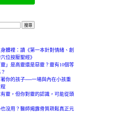
在身體裡：讀《第一本針對情緒、創
的穴位按壓聖經》
靈」是高靈還是惡靈？靈有10個等
嗎？
著你的孩子──一場與內在小孩重
旅程
就有靈，但你對靈的認識，可能從頭
奶也沒用？醫師揭露骨質疏鬆真正元