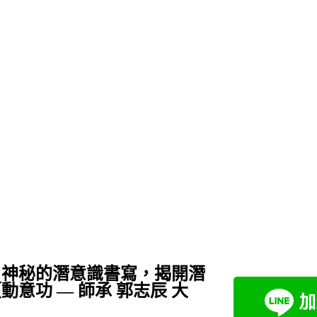
．神秘的潛意識書寫，揭開潛
意功 — 師承 郭志辰 大