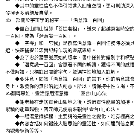
◆其中的靈性信息不僅引領進入四維空間，更可幫助深入
發揮更多潛能及自覺。
✍一部關於宇宙學的秘密——「潛意識一百回」
◆靈台山開山祖師「菩提老祖」，送來了超越意識時空的
一百回，成為「潛意識一百回」。
◆「空零」和「忘我」是撰寫潛意識一百回任務時必須具
選，快速捕捉並忠實記錄乍現的靈感思維。
◆為了忠於潛意識原始的版本，書中僅針對錯別字和標點
◆「潛意識一百回」會隨著不同的解讀，獲得不同的感悟
不做解讀，只標註出關鍵字句，並選擇性地加入註解。
◆要注意，閱讀「潛意識一百回」的當下，你的潛意識會
身上，激發你的無限潛能與創意。所以，請保持中性立場，
✍翻轉思維，靈活應用潛意識——｢靈台山｣心法
◆謝老師在走訪靈台山聖地之後，透過靈性能量的加持，
累積的能量越強，智元師兄便前來親傳｢靈台山｣心法。
◆一場潛意識課程，主要講的是靈性之變化，唯有極高之
◆內容含括如何鍛鍊大腦思維的靈活性、如何達到信息同
內觀修練術等等。