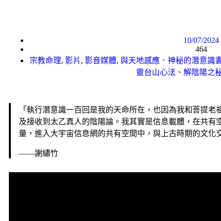
10/07/2024
464
宗教命理
,
影片
,
影音媒體
,
與天地感應．神秘的潛意識
靈台山心法、解陰陽之
「執行潛意識一百回是我的天命所在，也因為我和菩提老
及接收到太乙真人的陰陽論。我其實是信息載體，在共有
量，進入大宇宙信息網的共有空間中，與上古時期的文化
——謝繡竹