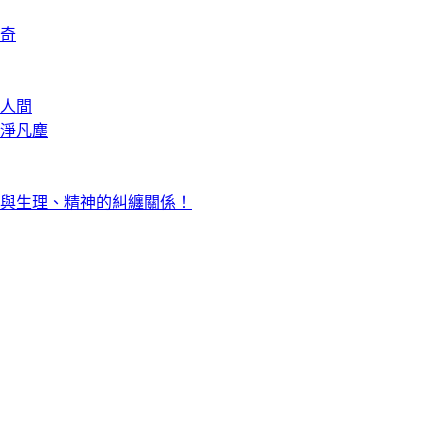
奇
人間
淨凡塵
與生理、精神的糾纏關係！