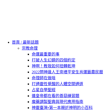
60秒看新世界
柿子文化
首頁 / 最新話題
宗教命理
命運最重要的事
打破人生幻鏡的四個約定
神啊！教我如何扭轉乾坤
2022問神達人王崇禮平安生肖運籤農民曆
命理師在做啥
打通靈性覺醒的人體空間通道
占星自學聖經
連皇帝都在看的善惡練習題
魔藥調製聖典與現代應用指南
神靈臺灣•第一本親近神明的小百科