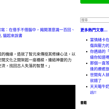
書寫：在借手不借腦中，揭開潛意識一百回、
更多熱門文章…
秘
,
貓起來說書
當情緒卡
傷與壓力
你遇過的「
祖的機緣，造就了智元來傳授其修練心法，以
級你知道
空間文化之間架起一座橋樑，連結神靈的力
那個一直等
交流，找回古人失落的智慧。」
逢的療癒
世間有人
就錯了
天天喝牛
凶!!
書籍