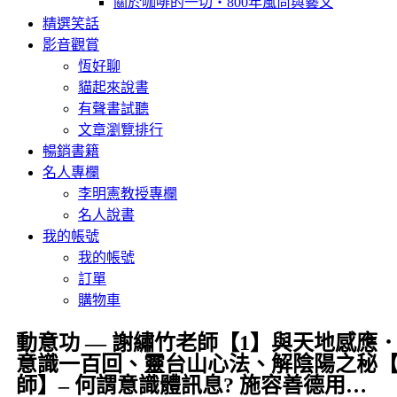
關於咖啡的一切‧800年風尚與藝文
精選笑話
影音觀賞
恆好聊
貓起來說書
有聲書試聽
文章瀏覽排行
暢銷書籍
名人專欄
李明憲教授專欄
名人說書
我的帳號
我的帳號
訂單
購物車
動意功 — 謝繡竹老師【1】與天地感應
意識一百回、靈台山心法、解陰陽之秘【動
師】– 何謂意識體訊息? 施容善德用…