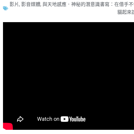
影片
,
影音媒體
,
與天地感應．神秘的潛意識書寫：在借手不
貓起來