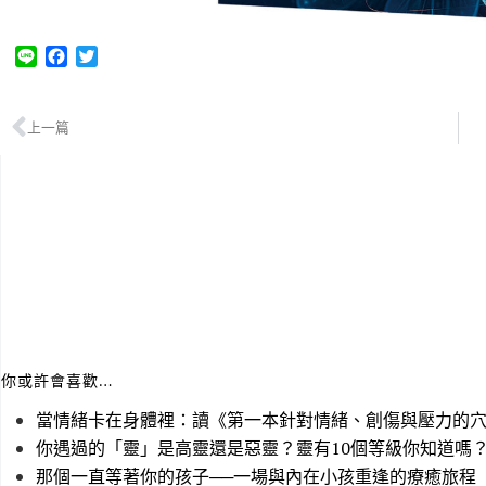
L
F
T
i
a
w
n
c
i
e
e
t
上一篇
b
t
o
e
o
r
k
你或許會喜歡…
當情緒卡在身體裡：讀《第一本針對情緒、創傷與壓力的
你遇過的「靈」是高靈還是惡靈？靈有10個等級你知道嗎
那個一直等著你的孩子──一場與內在小孩重逢的療癒旅程