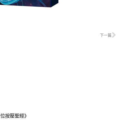
下一篇
穴位按壓聖經》
？