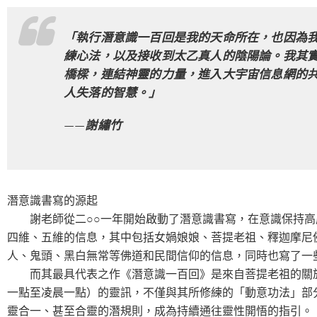
「執行潛意識一百回是我的天命所在，也因為
練心法，以及接收到太乙真人的陰陽論。我其
橋樑，連結神靈的力量，進入大宇宙信息網的
人失落的智慧。」
——謝繡竹
潛意識書寫的源起
謝老師從二○○一年開始啟動了潛意識書寫，在意識保持高
四維、五維的信息，其中包括女媧娘娘、菩提老祖、釋迦摩尼
人、鬼頭、黑白無常等佛道和民間信仰的信息，同時也寫了一
而其最具代表之作《潛意識一百回》是來自菩提老祖的關於
一點至凌晨一點）的靈訊，不僅與其所修練的「動意功法」部
靈合一、甚至合靈的潛規則，成為持續通往靈性開悟的指引。