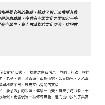
我和菩提老祖的機緣，造就了智元來傳授其修
實是信息載體，在共有空間文化之間架起一座
共有空間中，與上古時期的文化交流，找回古
度覺醒的狀態下，接收潛意識信息，並同步記錄了來自
佛、老子、觀世音菩薩、南極仙翁、智元師兄、太乙真
些與地球宇宙、歷史文化有關的文章。
「潛意識」的說法。連續一百天、每天子時（晚上十
分類似，更發現是一種修練典範，進而從中找到了與高