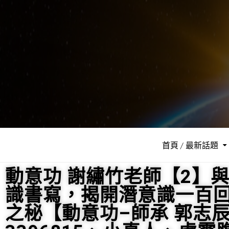
首頁 / 最新話題
動意功 謝繡竹老師【2】
識書寫，揭開潛意識一百
之秘【動意功–師承 郭志