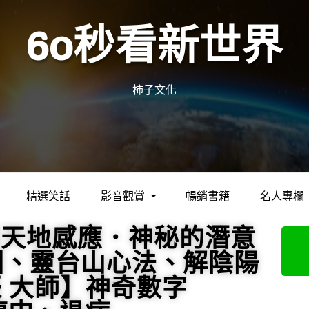
60秒看新世界
柿子文化
精選笑話
影音觀賞
暢銷書籍
名人專欄
與天地感應．神秘的潛意
回、靈台山心法、解陰陽
辰 大師】神奇數字