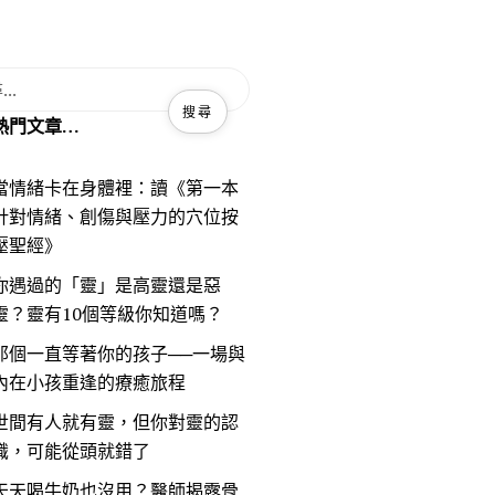
熱門文章…
當情緒卡在身體裡：讀《第一本
針對情緒、創傷與壓力的穴位按
壓聖經》
你遇過的「靈」是高靈還是惡
靈？靈有10個等級你知道嗎？
那個一直等著你的孩子──一場與
內在小孩重逢的療癒旅程
世間有人就有靈，但你對靈的認
識，可能從頭就錯了
天天喝牛奶也沒用？醫師揭露骨