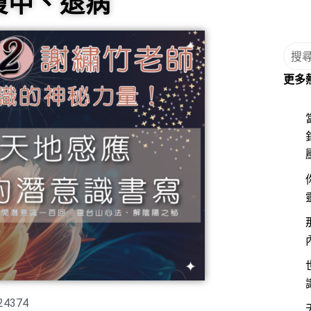
靈腹中、退病
更多
24
374