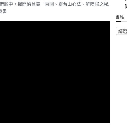
借腦中，揭開潛意識一百回、靈台山心法、解陰陽之秘
,
說書
書籍
請