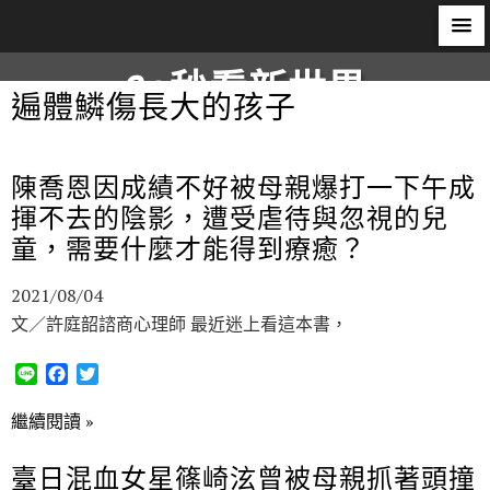
60秒看新世界
遍體鱗傷長大的孩子
柿子文化
陳喬恩因成績不好被母親爆打一下午成
揮不去的陰影，遭受虐待與忽視的兒
童，需要什麼才能得到療癒？
2021/08/04
文／許庭韶諮商心理師 最近迷上看這本書，
L
F
T
i
a
w
n
c
i
繼續閱讀 »
e
e
t
b
t
臺日混血女星篠崎泫曾被母親抓著頭撞
o
e