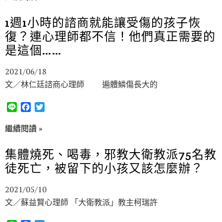
e
e
t
b
t
1週1小時的諮商就能讓受傷的孩子恢
o
e
復？連心理師都不信！他們真正需要的
o
r
k
是這個……
2021/06/18
文／林仁廷諮商心理師 遍體鱗傷長大的
L
F
T
i
a
w
n
c
i
繼續閱讀 »
e
e
t
b
t
集體燒死、喝毒，邪教大衛教派75名教
o
e
徒死亡，被留下的小孩又該怎麼辦？
o
r
k
2021/05/10
文／蘇益賢心理師 「大衛教派」教主柯瑞許