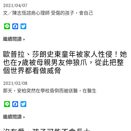
2021/04/07
文／陳志恆諮商心理師 受傷的孩子，會自己
L
F
T
i
a
w
n
c
i
繼續閱讀 »
e
e
t
b
t
歐普拉、莎朗史東童年被家人性侵！她
o
e
也在7歲被母親男友伸狼爪，從此把整
o
r
k
個世界都看做威脅
2021/02/08
那天，安柏突然在學校昏倒而被送醫，在醫生
L
F
T
i
a
w
n
c
i
繼續閱讀 »
e
e
t
b
t