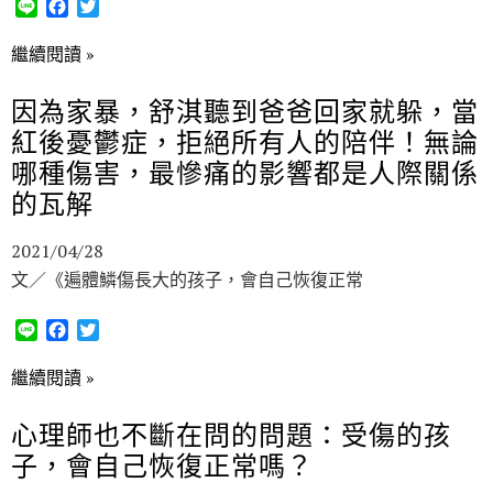
L
F
T
i
a
w
n
c
i
繼續閱讀 »
e
e
t
b
t
因為家暴，舒淇聽到爸爸回家就躲，當
o
e
紅後憂鬱症，拒絕所有人的陪伴！無論
o
r
k
哪種傷害，最慘痛的影響都是人際關係
的瓦解
2021/04/28
文／《遍體鱗傷長大的孩子，會自己恢復正常
L
F
T
i
a
w
n
c
i
繼續閱讀 »
e
e
t
b
t
心理師也不斷在問的問題：受傷的孩
o
e
子，會自己恢復正常嗎？
o
r
k