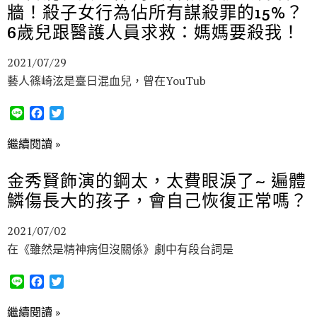
牆！殺子女行為佔所有謀殺罪的15%？
o
r
k
6歲兒跟醫護人員求救：媽媽要殺我！
2021/07/29
藝人篠崎泫是臺日混血兒，曾在YouTub
L
F
T
i
a
w
n
c
i
繼續閱讀 »
e
e
t
b
t
金秀賢飾演的鋼太，太費眼淚了~ 遍體
o
e
鱗傷長大的孩子，會自己恢復正常嗎？
o
r
k
2021/07/02
在《雖然是精神病但沒關係》劇中有段台詞是
L
F
T
i
a
w
n
c
i
繼續閱讀 »