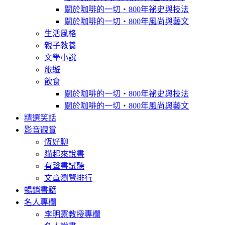
關於咖啡的一切‧800年祕史與技法
關於咖啡的一切‧800年風尚與藝文
生活風格
親子教養
文學小說
旅遊
飲食
關於咖啡的一切‧800年祕史與技法
關於咖啡的一切‧800年風尚與藝文
精選笑話
影音觀賞
恆好聊
貓起來說書
有聲書試聽
文章瀏覽排行
暢銷書籍
名人專欄
李明憲教授專欄