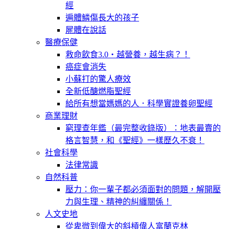
經
遍體鱗傷長大的孩子
屍體在說話
醫療保健
救命飲食3.0‧越營養，越生病？！
癌症會消失
小蘇打的驚人療效
全新低醣燃脂聖經
給所有想當媽媽的人．科學實證養卵聖經
商業理財
窮理查年鑑（最完整收錄版）：地表最賣的
格言智慧，和《聖經》一樣歷久不衰！
社會科學
法律常識
自然科普
壓力：你一輩子都必須面對的問題，解開壓
力與生理、精神的糾纏關係！
人文史地
從卑微到偉大的斜槓偉人富蘭克林