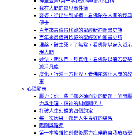
神靈臺灣•第一本親近神明的小百科
我在人間的靈界事件簿
娑婆，從出生到成道，看佛陀在人間的經典
傳奇
百年來最值得珍藏的聖經新約圖畫史詩
百年來最值得珍藏的聖經舊約圖畫史詩
涅槃，破生死，了無常，看佛陀以身入滅示
現人間
妙法，明法門，見真性，看佛陀以般若智慧
滌淨凡塵
度化，行遍十方世界，看佛陀遊化人間的故
事
心理勵志
壓力：你一輩子都必須面對的問題，解開壓
力與生理、精神的糾纏關係！
打破人生幻鏡的四個約定
每一次因果，都是人生最好的練習
陽剛與陰柔
第一本複雜性創傷後壓力症候群自我療癒聖