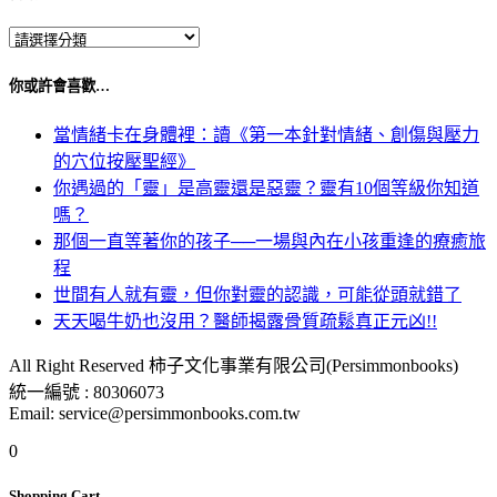
你或許會喜歡…
當情緒卡在身體裡：讀《第一本針對情緒、創傷與壓力
的穴位按壓聖經》
你遇過的「靈」是高靈還是惡靈？靈有10個等級你知道
嗎？
那個一直等著你的孩子──一場與內在小孩重逢的療癒旅
程
世間有人就有靈，但你對靈的認識，可能從頭就錯了
天天喝牛奶也沒用？醫師揭露骨質疏鬆真正元凶!!
All Right Reserved 柿子文化事業有限公司(Persimmonbooks)
統一編號 : 80306073
Email: service@persimmonbooks.com.tw
0
Shopping Cart