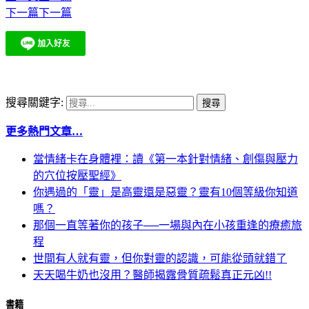
下一篇
下一篇
搜尋關鍵字:
更多熱門文章…
當情緒卡在身體裡：讀《第一本針對情緒、創傷與壓力
的穴位按壓聖經》
你遇過的「靈」是高靈還是惡靈？靈有10個等級你知道
嗎？
那個一直等著你的孩子──一場與內在小孩重逢的療癒旅
程
世間有人就有靈，但你對靈的認識，可能從頭就錯了
天天喝牛奶也沒用？醫師揭露骨質疏鬆真正元凶!!
書籍