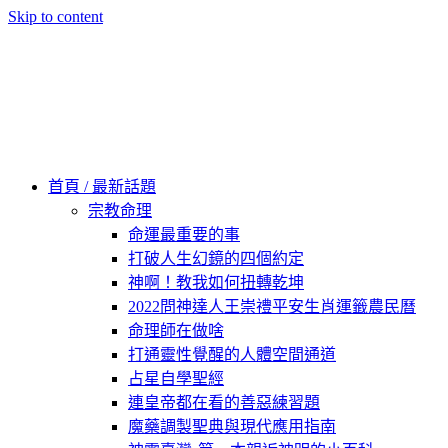
Skip to content
60秒看新世界
柿子文化
首頁 / 最新話題
宗教命理
命運最重要的事
打破人生幻鏡的四個約定
神啊！教我如何扭轉乾坤
2022問神達人王崇禮平安生肖運籤農民曆
命理師在做啥
打通靈性覺醒的人體空間通道
占星自學聖經
連皇帝都在看的善惡練習題
魔藥調製聖典與現代應用指南