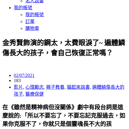
名人說書
我的帳號
我的帳號
訂單
購物車
金秀賢飾演的鋼太，太費眼淚了~ 遍體鱗
傷長大的孩子，會自己恢復正常嗎？
02/07/2021
183
影片
,
心理勵志
,
親子教養
,
貓起來說書
,
遍體鱗傷長大的
孩子
,
醫療保健
在《雖然是精神病但沒關係》劇中有段台詞是這
麼說的:「所以不要忘了，不要忘記克服過去，如
果你克服不了，你就只是個靈魂長不大的孩