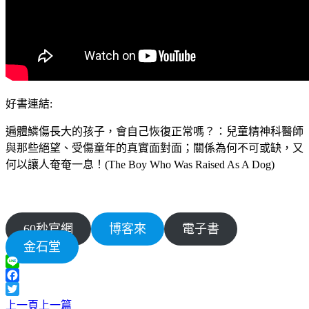
好書連結:
遍體鱗傷長大的孩子，會自己恢復正常嗎？：兒童精神科醫師
與那些絕望、受傷童年的真實面對面；關係為何不可或缺，又
何以讓人奄奄一息！(The Boy Who Was Raised As A Dog)
60秒官網
博客來
電子書
金石堂
Line
Facebook
Twitter
上一頁
上一篇