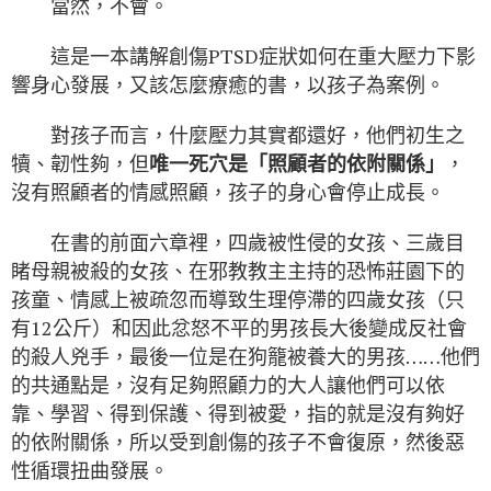
當然，不會。
這是一本講解創傷PTSD症狀如何在重大壓力下影
響身心發展，又該怎麼療癒的書，以孩子為案例。
對孩子而言，什麼壓力其實都還好，他們初生之
犢、韌性夠，但
唯一死穴是「照顧者的依附關係」
，
沒有照顧者的情感照顧，孩子的身心會停止成長。
在書的前面六章裡，四歲被性侵的女孩、三歲目
睹母親被殺的女孩、在邪教教主主持的恐怖莊園下的
孩童、情感上被疏忽而導致生理停滯的四歲女孩（只
有12公斤）和因此忿怒不平的男孩長大後變成反社會
的殺人兇手，最後一位是在狗籠被養大的男孩……他們
的共通點是，沒有足夠照顧力的大人讓他們可以依
靠、學習、得到保護、得到被愛，指的就是沒有夠好
的依附關係，所以受到創傷的孩子不會復原，然後惡
性循環扭曲發展。