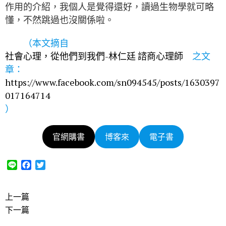
作用的介紹，我個人是覺得還好，讀過生物學就可略
懂，不然跳過也沒關係啦。
（本文摘自
社會心理，從他們到我們-林仁廷 諮商心理師
之文
章：
https://www.facebook.com/sn094545/posts/1630397
017164714
）
官網購書
博客來
電子書
L
F
T
i
a
w
n
c
i
e
e
t
上一篇
b
t
下一篇
o
e
o
r