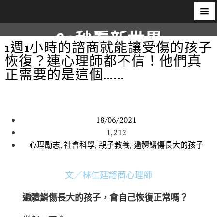
60秒看新世界
1週1小時的諮商就能讓受傷的孩子
恢復？連心理師都不信！他們真
柿子文化
正需要的是這個……
18/06/2021
1,212
心理勵志
,
社會科學
,
親子教養
,
遍體鱗傷長大的孩子
文／林仁廷諮商心理師
遍體鱗傷長大的孩子，會自己恢復正常嗎？