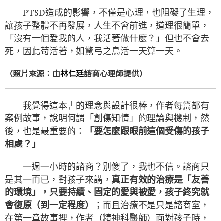
PTSD造成的影響，不僅是心理，也阻礙了生理，
讓孩子整體不再發展，人生不會前進，道理很簡單，
「沒有一個愛我的人，我活著做什麼？」但也不會去
死，因此苟活著，如驚弓之鳥活一天算一天。
（照片來源：由
林仁廷
諮商心理師提供）
我覺得這本書的理念與設計很棒，作者每篇都有
案例故事，說明何謂「創傷知情」的理論與機制，然
後，也是最重要的：
「要怎麼跟眼前這個受傷的孩子
相處？」
一週一小時的諮商？別傻了，我也不信。諮商只
是其一而已，對孩子來講，
真正有效的治療是「友善
的環境」，只要持續、固定的愛與被愛，孩子終究就
會復原（到一定程度）
；而且治療不是只是諮商室，
在第一章故事裡，作者（精神科醫師）面對孩子時，