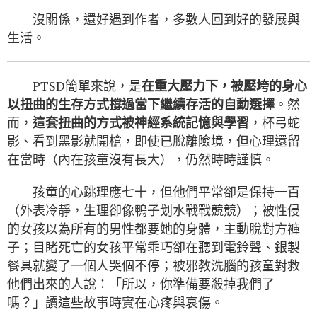
沒關係，還好遇到作者，多數人回到好的發展與
生活。
PTSD簡單來說，是
在重大壓力下，被壓垮的身心
以扭曲的生存方式撐過當下繼續存活的自動選擇
。然
而，
這套扭曲的方式被神經系統記憶與學習
，杯弓蛇
影、看到黑影就開槍，即使已脫離險境，但心理還留
在當時（內在孩童沒有長大），仍然時時謹慎。
孩童的心跳理應七十，但他們平常卻是保持一百
（外表冷靜，生理卻像鴨子划水戰戰競競）；被性侵
的女孩以為所有的男性都要她的身體，主動脫對方褲
子；目睹死亡的女孩平常乖巧卻在聽到電鈴聲、銀製
餐具就變了一個人哭個不停；被邪教洗腦的孩童對救
他們出來的人說：「所以，你準備要殺掉我們了
嗎？」讀這些故事時實在心疼與哀傷。