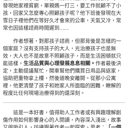
發現她家裡貧窮，單親媽一打三，要工作就顧不了小
孩，回家又怎麼專心照顧孩子呢？他下班後發現在大
雪日子裡他們在等好久才會來的公車，天氣又冷，常
常也因這樣諮商時間遲到……
作者想著，對那孩子諮商，但那背後是怎樣的一
個家庭？沒有支持孩子的大人，光治療孩子也是無
效，大人也不是故意不照顧孩子，而是生活困頓就只
能這樣，
生活品質與心理發展息息相關。
作者最後決
定，主動提議幫忙，開車幫他們購買日用品與返家，
協助把重物拿上樓，然後道晚安離開。從那小公寓
裡，他更清楚了孩子和她家人所面臨的困難，瞭解的
程度比任何現場治療得到的還深刻。
這是一本好書，值得助人工作者或有興趣理解創
傷作用如何影響身心的人閱讀，內容深入淺出，故事
又很吸引人，彷彿跟著作者一起探索、思考：
「一個