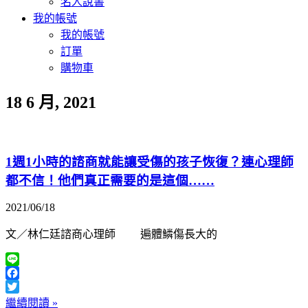
名人說書
我的帳號
我的帳號
訂單
購物車
18 6 月, 2021
1週1小時的諮商就能讓受傷的孩子恢復？連心理師
都不信！他們真正需要的是這個……
2021/06/18
文／林仁廷諮商心理師 遍體鱗傷長大的
Line
Facebook
Twitter
繼續閱讀 »