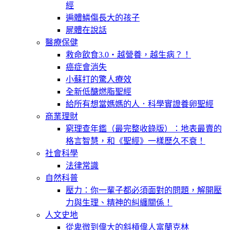
經
遍體鱗傷長大的孩子
屍體在說話
醫療保健
救命飲食3.0‧越營養，越生病？！
癌症會消失
小蘇打的驚人療效
全新低醣燃脂聖經
給所有想當媽媽的人．科學實證養卵聖經
商業理財
窮理查年鑑（最完整收錄版）：地表最賣的
格言智慧，和《聖經》一樣歷久不衰！
社會科學
法律常識
自然科普
壓力：你一輩子都必須面對的問題，解開壓
力與生理、精神的糾纏關係！
人文史地
從卑微到偉大的斜槓偉人富蘭克林