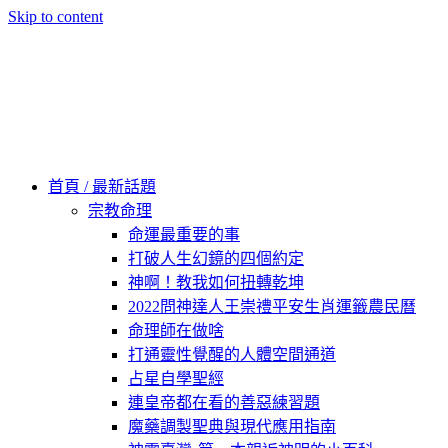
Skip to content
60秒看新世界
柿子文化
首頁 / 最新話題
宗教命理
命運最重要的事
打破人生幻鏡的四個約定
神啊！教我如何扭轉乾坤
2022問神達人王崇禮平安生肖運籤農民曆
命理師在做啥
打通靈性覺醒的人體空間通道
占星自學聖經
連皇帝都在看的善惡練習題
魔藥調製聖典與現代應用指南