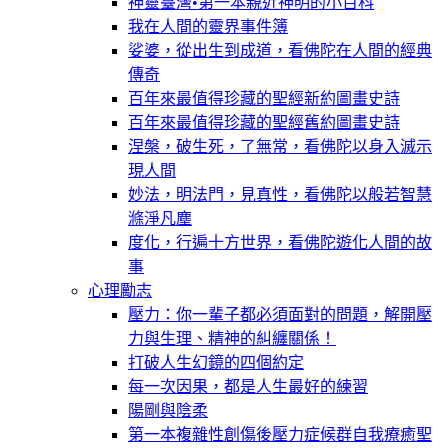
神靈臺灣•第一本親近神明的小百科
我在人間的靈界事件簿
娑婆，從出生到成道，看佛陀在人間的經典
傳奇
百年來最值得珍藏的聖經新約圖畫史詩
百年來最值得珍藏的聖經舊約圖畫史詩
涅槃，破生死，了無常，看佛陀以身入滅示
現人間
妙法，明法門，見真性，看佛陀以般若智慧
滌淨凡塵
度化，行遍十方世界，看佛陀遊化人間的故
事
心理勵志
壓力：你一輩子都必須面對的問題，解開壓
力與生理、精神的糾纏關係！
打破人生幻鏡的四個約定
每一次因果，都是人生最好的練習
陽剛與陰柔
第一本複雜性創傷後壓力症候群自我療癒聖