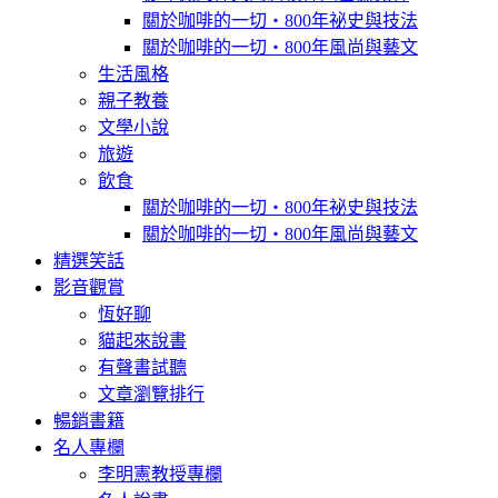
關於咖啡的一切‧800年祕史與技法
關於咖啡的一切‧800年風尚與藝文
生活風格
親子教養
文學小說
旅遊
飲食
關於咖啡的一切‧800年祕史與技法
關於咖啡的一切‧800年風尚與藝文
精選笑話
影音觀賞
恆好聊
貓起來說書
有聲書試聽
文章瀏覽排行
暢銷書籍
名人專欄
李明憲教授專欄