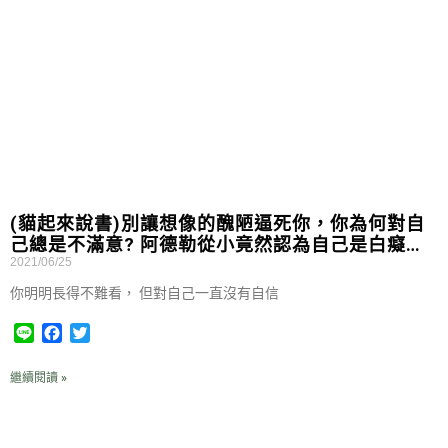
o
e
o
r
k
(貓起來說書)別讓想像的醜陋逼死你，你為何對自
己總是不滿意? 阿德勒從小竟然認為自己是白癡…
2021/06/25
你明明長得不難看， 但對自己一直沒有自信
L
F
T
i
a
w
n
c
i
繼續閱讀 »
e
e
t
b
t
o
e