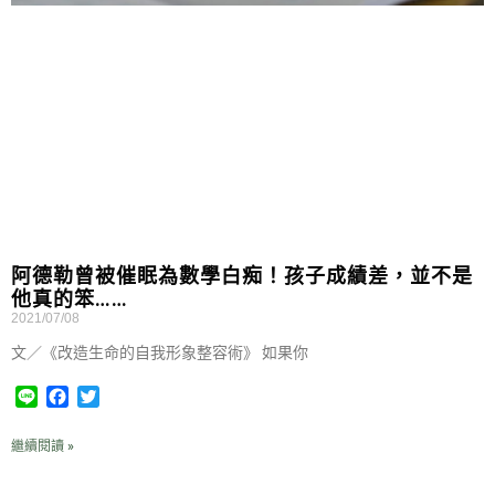
阿德勒曾被催眠為數學白痴！孩子成績差，並不是
他真的笨……
2021/07/08
文／《改造生命的自我形象整容術》 如果你
L
F
T
i
a
w
n
c
i
繼續閱讀 »
e
e
t
b
t