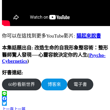
你可以在這找到更多YouTube影片:
貓起來說書
本集話題出自: 改造生命的自我形象整容術：整形
醫師驚人發現──心靈容貌決定你的人生(
Psycho-
Cybernetics
)
好書連結:
60秒看新世界
博客來
電子書
Line
Facebook
Twitter
上一頁
上一篇