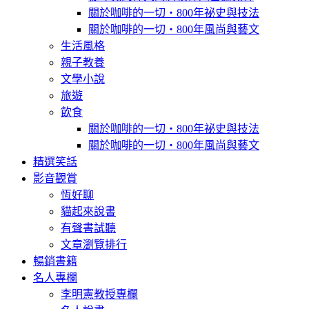
關於咖啡的一切‧800年祕史與技法
關於咖啡的一切‧800年風尚與藝文
生活風格
親子教養
文學小說
旅遊
飲食
關於咖啡的一切‧800年祕史與技法
關於咖啡的一切‧800年風尚與藝文
精選笑話
影音觀賞
恆好聊
貓起來說書
有聲書試聽
文章瀏覽排行
暢銷書籍
名人專欄
李明憲教授專欄