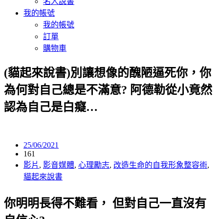
名人說書
我的帳號
我的帳號
訂單
購物車
(貓起來說書)別讓想像的醜陋逼死你，你
為何對自己總是不滿意? 阿德勒從小竟然
認為自己是白癡…
25/06/2021
161
影片
,
影音媒體
,
心理勵志
,
改造生命的自我形象整容術
,
貓起來說書
你明明長得不難看， 但對自己一直沒有