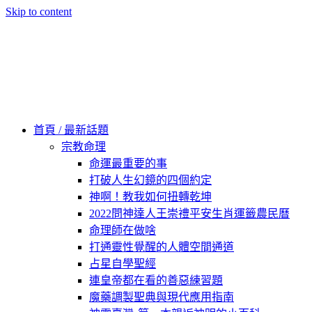
Skip to content
60秒看新世界
柿子文化
首頁 / 最新話題
宗教命理
命運最重要的事
打破人生幻鏡的四個約定
神啊！教我如何扭轉乾坤
2022問神達人王崇禮平安生肖運籤農民曆
命理師在做啥
打通靈性覺醒的人體空間通道
占星自學聖經
連皇帝都在看的善惡練習題
魔藥調製聖典與現代應用指南