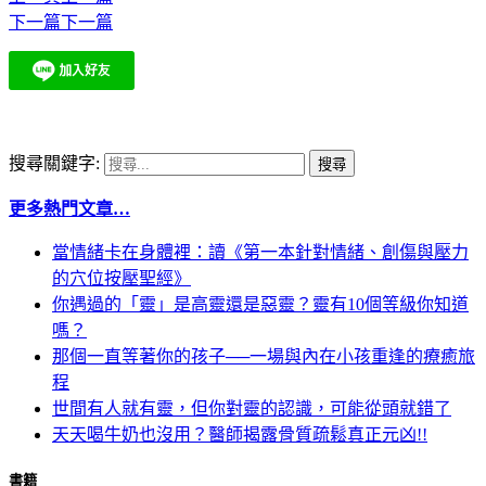
下一篇
下一篇
搜尋關鍵字:
更多熱門文章…
當情緒卡在身體裡：讀《第一本針對情緒、創傷與壓力
的穴位按壓聖經》
你遇過的「靈」是高靈還是惡靈？靈有10個等級你知道
嗎？
那個一直等著你的孩子──一場與內在小孩重逢的療癒旅
程
世間有人就有靈，但你對靈的認識，可能從頭就錯了
天天喝牛奶也沒用？醫師揭露骨質疏鬆真正元凶!!
書籍