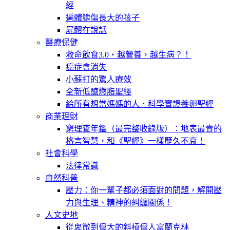
經
遍體鱗傷長大的孩子
屍體在說話
醫療保健
救命飲食3.0‧越營養，越生病？！
癌症會消失
小蘇打的驚人療效
全新低醣燃脂聖經
給所有想當媽媽的人．科學實證養卵聖經
商業理財
窮理查年鑑（最完整收錄版）：地表最賣的
格言智慧，和《聖經》一樣歷久不衰！
社會科學
法律常識
自然科普
壓力：你一輩子都必須面對的問題，解開壓
力與生理、精神的糾纏關係！
人文史地
從卑微到偉大的斜槓偉人富蘭克林