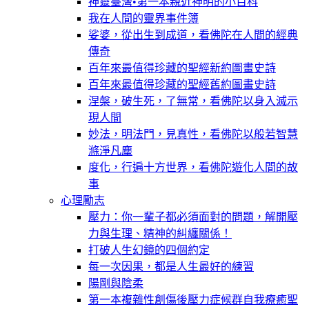
神靈臺灣•第一本親近神明的小百科
我在人間的靈界事件簿
娑婆，從出生到成道，看佛陀在人間的經典
傳奇
百年來最值得珍藏的聖經新約圖畫史詩
百年來最值得珍藏的聖經舊約圖畫史詩
涅槃，破生死，了無常，看佛陀以身入滅示
現人間
妙法，明法門，見真性，看佛陀以般若智慧
滌淨凡塵
度化，行遍十方世界，看佛陀遊化人間的故
事
心理勵志
壓力：你一輩子都必須面對的問題，解開壓
力與生理、精神的糾纏關係！
打破人生幻鏡的四個約定
每一次因果，都是人生最好的練習
陽剛與陰柔
第一本複雜性創傷後壓力症候群自我療癒聖