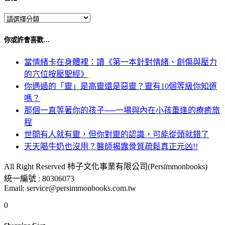
你或許會喜歡…
當情緒卡在身體裡：讀《第一本針對情緒、創傷與壓力
的穴位按壓聖經》
你遇過的「靈」是高靈還是惡靈？靈有10個等級你知道
嗎？
那個一直等著你的孩子──一場與內在小孩重逢的療癒旅
程
世間有人就有靈，但你對靈的認識，可能從頭就錯了
天天喝牛奶也沒用？醫師揭露骨質疏鬆真正元凶!!
All Right Reserved 柿子文化事業有限公司(Persimmonbooks)
統一編號 : 80306073
Email: service@persimmonbooks.com.tw
0