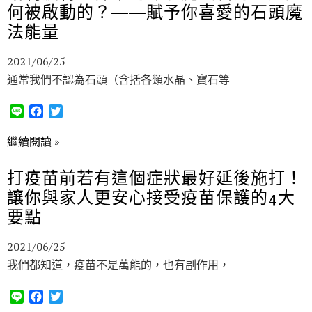
何被啟動的？——賦予你喜愛的石頭魔
o
r
k
法能量
2021/06/25
通常我們不認為石頭（含括各類水晶、寶石等
L
F
T
i
a
w
n
c
i
繼續閱讀 »
e
e
t
b
t
打疫苗前若有這個症狀最好延後施打！
o
e
讓你與家人更安心接受疫苗保護的4大
o
r
k
要點
2021/06/25
我們都知道，疫苗不是萬能的，也有副作用，
L
F
T
i
a
w