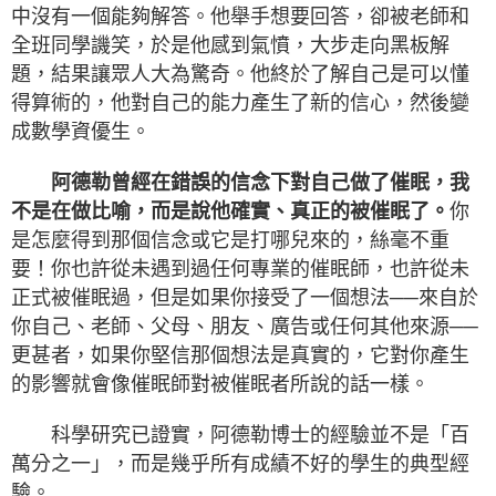
中沒有一個能夠解答。他舉手想要回答，卻被老師和
全班同學譏笑，於是他感到氣憤，大步走向黑板解
題，結果讓眾人大為驚奇。他終於了解自己是可以懂
得算術的，他對自己的能力產生了新的信心，然後變
成數學資優生。
阿德勒曾經在錯誤的信念下對自己做了催眠，我
不是在做比喻，而是說他確實、真正的被催眠了。
你
是怎麼得到那個信念或它是打哪兒來的，絲毫不重
要！你也許從未遇到過任何專業的催眠師，也許從未
正式被催眠過，但是如果你接受了一個想法──來自於
你自己、老師、父母、朋友、廣告或任何其他來源──
更甚者，如果你堅信那個想法是真實的，它對你產生
的影響就會像催眠師對被催眠者所說的話一樣。
科學研究已證實，阿德勒博士的經驗並不是「百
萬分之一」，而是幾乎所有成績不好的學生的典型經
驗。