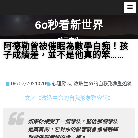
60秒看新世界
柿子文化
阿德勒曾被催眠為數學白痴！孩
子成績差，並不是他真的笨……
08/07/2021
320
心理勵志
,
改造生命的自我形象整容術
文／《改造生命的自我形象整容術》
如果你接受了一個想法，堅信那個想法
是真實的，它對你的影響就會像催眠師
對被催眠者說的話一樣。