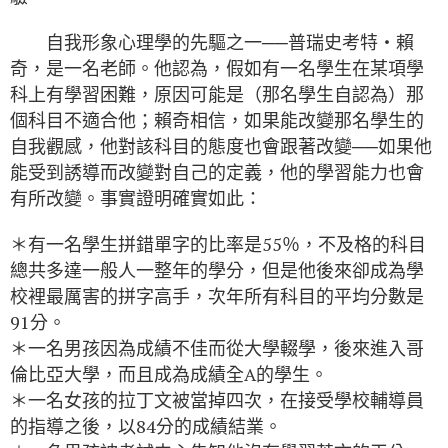
自我形象心理學的先驅之一──普瑞史考特‧賴
奇，是一名老師。他認為，假如有一名學生在某項學
科上有學習困難，原因可能是（那名學生自認為）那
個科目不適合他；賴奇相信，如果能改變那名學生的
自我觀感，他對該科目的態度也會跟著改變──如果他
能受到誘導而改變對自己的定義，他的學習能力也會
有所改變。事實證明確實如此：
＊有一名學生拼錯單字的比率是55％，不及格的科目
總共多達一般人一整年的學分，但是他後來卻成為學
校裡最厲害的拼字高手，次年所有科目的平均分數是
91分。
＊一名男孩因為成績不佳而從大學輟學，後來進入哥
倫比亞大學，而且成為成績全A的學生。
＊一名女孩的拉丁文被當掉四次，在接受學校輔導員
的指導之後，以84分的成績結業。