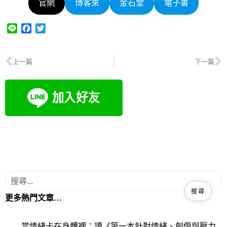
官網
博客來
金石堂
電子書
L
F
T
i
a
w
n
c
i
e
e
t
上一篇
下一篇
b
t
o
e
o
r
k
更多熱門文章…
當情緒卡在身體裡：讀《第一本針對情緒、創傷與壓力