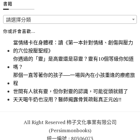
書籍
請選擇分類
你或許會喜歡…
當情緒卡在身體裡：讀《第一本針對情緒、創傷與壓力
的穴位按壓聖經》
你遇過的「靈」是高靈還是惡靈？靈有10個等級你知道
嗎？
那個一直等著你的孩子──一場與內在小孩重逢的療癒旅
程
世間有人就有靈，但你對靈的認識，可能從頭就錯了
天天喝牛奶也沒用？醫師揭露骨質疏鬆真正元凶!!
All Right Reserved 柿子文化事業有限公司
(Persimmonbooks)
統一編號 : 80306073