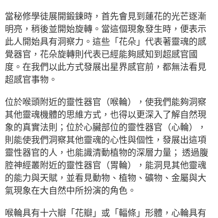
當秘修學徒展開鍛鍊時，首先會見到蓮花的光芒逐漸
明亮，稍後並開始旋轉。當這個現象發生時，便表示
此人開始具有洞察力。這些「花朵」代表著靈魂的感
覺器官，花朵旋轉則代表已經能夠感知到超感官國
度。在我們以此方式發展出星界感官前，都無法看見
超感官事物。
位於喉頭附近的靈性器官（喉輪），使我們能夠洞察
其他靈魂機體的思維方式，也得以更深入了解自然現
象的真實法則；位於心臟部位的靈性器官（心輪），
則能使我們洞察其他靈魂的心性與個性，發展出這項
靈性器官的人，也能識清動植物的深層力量； 透過腹
腔神經叢附近的靈性器官（胃輪），能洞見其他靈魂
的能力與天賦，並看見動物、植物、礦物、金屬與大
氣現象在大自然中所扮演的角色。
喉輪具有十六瓣「花瓣」或「輻條」形體，心輪具有