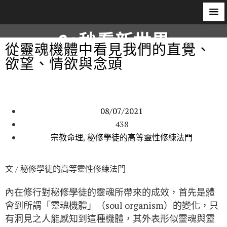
60秒看新世界
從靈魂機體中看見我們的直覺、
欲望、情欲與念頭
柿子文化
08/07/2021
438
宗教命理
,
秘修學徒的高等靈性修練法門
文 / 秘修學徒的高等靈性修練法門
內在修行對秘修學徒的靈魂所帶來的成效，首先是體
會到所謂「靈魂機體」（soul organism）的變化，只
有洞見之人能感知到這種機體，其外表形似靈魂與靈