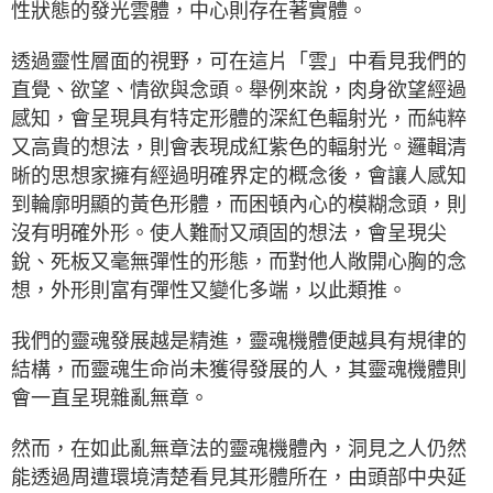
性狀態的發光雲體，中心則存在著實體。
透過靈性層面的視野，可在這片「雲」中看見我們的
直覺、欲望、情欲與念頭。舉例來說，肉身欲望經過
感知，會呈現具有特定形體的深紅色輻射光，而純粹
又高貴的想法，則會表現成紅紫色的輻射光。邏輯清
晰的思想家擁有經過明確界定的概念後，會讓人感知
到輪廓明顯的黃色形體，而困頓內心的模糊念頭，則
沒有明確外形。使人難耐又頑固的想法，會呈現尖
銳、死板又毫無彈性的形態，而對他人敞開心胸的念
想，外形則富有彈性又變化多端，以此類推。
我們的靈魂發展越是精進，靈魂機體便越具有規律的
結構，而靈魂生命尚未獲得發展的人，其靈魂機體則
會一直呈現雜亂無章。
然而，在如此亂無章法的靈魂機體內，洞見之人仍然
能透過周遭環境清楚看見其形體所在，由頭部中央延