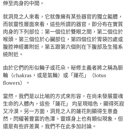
伸至肉身的中間。
就洞見之人來看，它就像擁有某些器官的獨立軀體，
而就靈性層面來看，這些所謂的器官，即分布在實質
肉身的下列部位：第一個位於雙眼之間，第二個位於
喉頭，第三個位於心臟部位，第四個位於胃袋凹處或
腹腔神經叢附近，第五跟第六個則在下腹部及生殖系
統附近。
由於它們的形似輪子或花朵，秘修主義者將之稱為脈
輪（chakras，或是氣輪）或「蓮花」（lotus
flowers）。
當然，我們是以比喻的方式來形容，在尚未發展靈魂
生命的人體內，這些「蓮花」 均呈現暗色，顯得死寂
又冷漠。另一方面，洞見之人的蓮花則顯得生意盎
然，閃耀著豐富的色澤。靈媒身上也有類似現象，但
還是有些許差異，我們不在此多加討論。