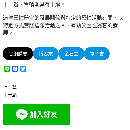
十二瓣，胃輪則具有十瓣。
這些靈性器官的發展關係與特定的靈性活動有關，以
特定方式實踐這類活動之人，有助於靈性器官的發
展。
官網購書
博客來
金石堂
電子書
L
F
T
i
a
w
n
c
i
e
e
t
上一篇
b
t
下一篇
o
e
o
r
k