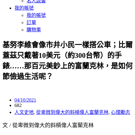
名人說書
我的帳號
我的帳號
訂單
購物車
基努李維會像市井小民一樣搭公車；比爾
蓋茲只戴著10美元（約300台幣）的手
錶……那百元美鈔上的富蘭克林，是如何
節儉過生活呢？
04/10/2021
682
人文史地
,
從卑微到偉大的斜槓偉人富蘭克林
,
心理勵志
文 / 從卑微到偉大的斜槓偉人富蘭克林