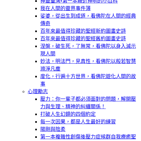
神靈臺灣•第一本親近神明的小百科
我在人間的靈界事件簿
娑婆，從出生到成道，看佛陀在人間的經典
傳奇
百年來最值得珍藏的聖經新約圖畫史詩
百年來最值得珍藏的聖經舊約圖畫史詩
涅槃，破生死，了無常，看佛陀以身入滅示
現人間
妙法，明法門，見真性，看佛陀以般若智慧
滌淨凡塵
度化，行遍十方世界，看佛陀遊化人間的故
事
心理勵志
壓力：你一輩子都必須面對的問題，解開壓
力與生理、精神的糾纏關係！
打破人生幻鏡的四個約定
每一次因果，都是人生最好的練習
陽剛與陰柔
第一本複雜性創傷後壓力症候群自我療癒聖