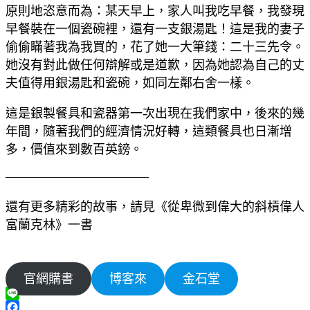
原則地恣意而為：某天早上，家人叫我吃早餐，我發現
早餐裝在一個瓷碗裡，還有一支銀湯匙！這是我的妻子
偷偷瞞著我為我買的，花了她一大筆錢：二十三先令。
她沒有對此做任何辯解或是道歉，因為她認為自己的丈
夫值得用銀湯匙和瓷碗，如同左鄰右舍一樣。
這是銀製餐具和瓷器第一次出現在我們家中，後來的幾
年間，隨著我們的經濟情況好轉，這類餐具也日漸增
多，價值來到數百英鎊。
———————————–
還有更多精彩的故事，請見《從卑微到偉大的斜槓偉人
富蘭克林》一書
官網購書
博客來
金石堂
Line