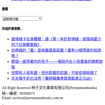
書籍
你或許會喜歡…
當情緒卡在身體裡：讀《第一本針對情緒、創傷與壓力
的穴位按壓聖經》
你遇過的「靈」是高靈還是惡靈？靈有10個等級你知道
嗎？
那個一直等著你的孩子──一場與內在小孩重逢的療癒旅
程
世間有人就有靈，但你對靈的認識，可能從頭就錯了
天天喝牛奶也沒用？醫師揭露骨質疏鬆真正元凶!!
All Right Reserved 柿子文化事業有限公司(Persimmonbooks)
統一編號 : 80306073
Email: service@persimmonbooks.com.tw