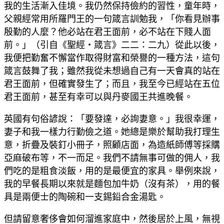
我的生活漸入佳境。我仍然保持儉約的習性，童年時，
父親經常用所羅門王的一句箴言訓勉我，「你看見辦事
殷勤的人麼？他必站在君王面前，必不站在下賤人面
前。」（引自《聖經‧箴言》二二：二九）從此以後，
我便把勤奮不懈當作取得財富和榮譽的一種方法，這句
箴言鼓舞了我；雖然我從未想過自己有一天會真的站在
君王面前，但確實發生了；而且，我至今已經站在五位
君王面前，甚至有幸可以與丹麥國王共進晚餐。
英國有句俗諺說：「要發達，必詢妻意。」我很幸運，
妻子和我一樣力行勤儉之道。她總是樂於幫助我打理生
意，折疊及裝釘小冊子，照顧店面，為造紙師傅等採購
亞麻破布等，不一而足。我們不請無事可做的佣人，我
們吃的是粗食淡飯，用的是最便宜的家具。舉例來說，
我的早餐長期以來就是麵包加牛奶（沒有茶），用的餐
具是兩便士的陶碗和一支錫鉛合金湯匙。
但請留意奢侈會如何溜進家庭中，然後居於上風，無視