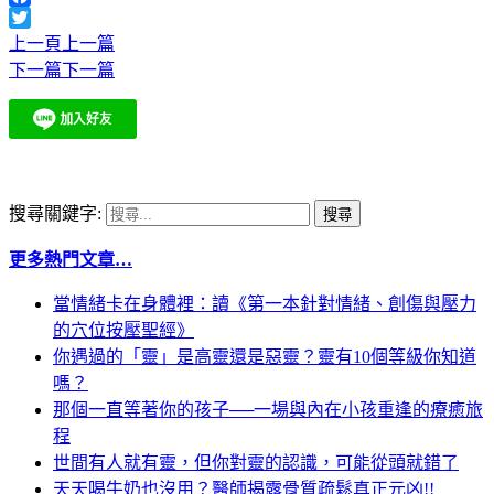
Facebook
Twitter
上一頁
上一篇
下一篇
下一篇
搜尋關鍵字:
更多熱門文章…
當情緒卡在身體裡：讀《第一本針對情緒、創傷與壓力
的穴位按壓聖經》
你遇過的「靈」是高靈還是惡靈？靈有10個等級你知道
嗎？
那個一直等著你的孩子──一場與內在小孩重逢的療癒旅
程
世間有人就有靈，但你對靈的認識，可能從頭就錯了
天天喝牛奶也沒用？醫師揭露骨質疏鬆真正元凶!!