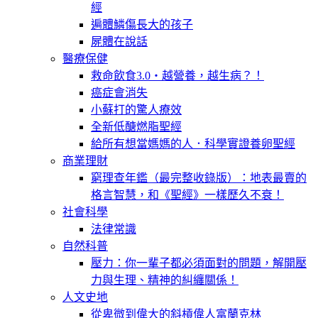
經
遍體鱗傷長大的孩子
屍體在說話
醫療保健
救命飲食3.0‧越營養，越生病？！
癌症會消失
小蘇打的驚人療效
全新低醣燃脂聖經
給所有想當媽媽的人．科學實證養卵聖經
商業理財
窮理查年鑑（最完整收錄版）：地表最賣的
格言智慧，和《聖經》一樣歷久不衰！
社會科學
法律常識
自然科普
壓力：你一輩子都必須面對的問題，解開壓
力與生理、精神的糾纏關係！
人文史地
從卑微到偉大的斜槓偉人富蘭克林