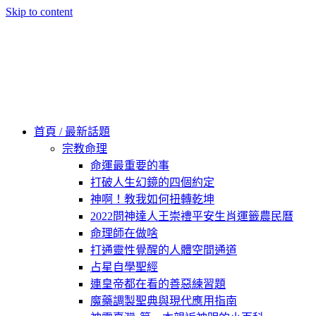
Skip to content
60秒看新世界
柿子文化
首頁 / 最新話題
宗教命理
命運最重要的事
打破人生幻鏡的四個約定
神啊！教我如何扭轉乾坤
2022問神達人王崇禮平安生肖運籤農民曆
命理師在做啥
打通靈性覺醒的人體空間通道
占星自學聖經
連皇帝都在看的善惡練習題
魔藥調製聖典與現代應用指南