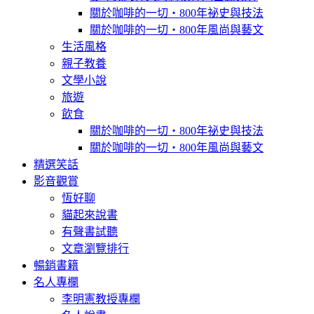
關於咖啡的一切‧800年祕史與技法
關於咖啡的一切‧800年風尚與藝文
生活風格
親子教養
文學小說
旅遊
飲食
關於咖啡的一切‧800年祕史與技法
關於咖啡的一切‧800年風尚與藝文
精選笑話
影音觀賞
恆好聊
貓起來說書
有聲書試聽
文章瀏覽排行
暢銷書籍
名人專欄
李明憲教授專欄