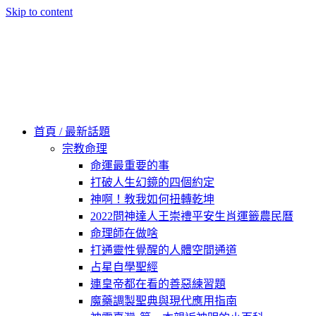
Skip to content
60秒看新世界
柿子文化
首頁 / 最新話題
宗教命理
命運最重要的事
打破人生幻鏡的四個約定
神啊！教我如何扭轉乾坤
2022問神達人王崇禮平安生肖運籤農民曆
命理師在做啥
打通靈性覺醒的人體空間通道
占星自學聖經
連皇帝都在看的善惡練習題
魔藥調製聖典與現代應用指南