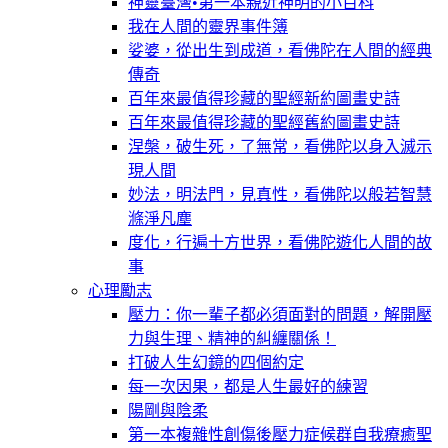
神靈臺灣•第一本親近神明的小百科
我在人間的靈界事件簿
娑婆，從出生到成道，看佛陀在人間的經典
傳奇
百年來最值得珍藏的聖經新約圖畫史詩
百年來最值得珍藏的聖經舊約圖畫史詩
涅槃，破生死，了無常，看佛陀以身入滅示
現人間
妙法，明法門，見真性，看佛陀以般若智慧
滌淨凡塵
度化，行遍十方世界，看佛陀遊化人間的故
事
心理勵志
壓力：你一輩子都必須面對的問題，解開壓
力與生理、精神的糾纏關係！
打破人生幻鏡的四個約定
每一次因果，都是人生最好的練習
陽剛與陰柔
第一本複雜性創傷後壓力症候群自我療癒聖