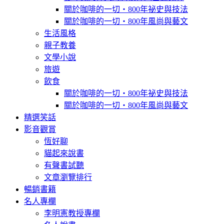
關於咖啡的一切‧800年祕史與技法
關於咖啡的一切‧800年風尚與藝文
生活風格
親子教養
文學小說
旅遊
飲食
關於咖啡的一切‧800年祕史與技法
關於咖啡的一切‧800年風尚與藝文
精選笑話
影音觀賞
恆好聊
貓起來說書
有聲書試聽
文章瀏覽排行
暢銷書籍
名人專欄
李明憲教授專欄