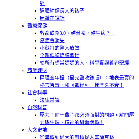
經
遍體鱗傷長大的孩子
屍體在說話
醫療保健
救命飲食3.0‧越營養，越生病？！
癌症會消失
小蘇打的驚人療效
全新低醣燃脂聖經
給所有想當媽媽的人．科學實證養卵聖經
商業理財
窮理查年鑑（最完整收錄版）：地表最賣的
格言智慧，和《聖經》一樣歷久不衰！
社會科學
法律常識
自然科普
壓力：你一輩子都必須面對的問題，解開壓
力與生理、精神的糾纏關係！
人文史地
從卑微到偉大的斜槓偉人富蘭克林