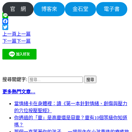
官 網
博客來
金石堂
電子書
Line
Facebook
Twitter
上一頁
上一篇
下一篇
下一篇
搜尋關鍵字:
更多熱門文章…
當情緒卡在身體裡：讀《第一本針對情緒、創傷與壓力
的穴位按壓聖經》
你遇過的「靈」是高靈還是惡靈？靈有10個等級你知道
嗎？
那個一直等著你的孩子──一場與內在小孩重逢的療癒旅