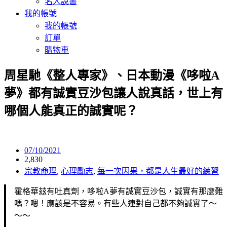
名人說書
我的帳號
我的帳號
訂單
購物車
周星馳《整人專家》、日本動漫《哆啦A
夢》都有誠實豆沙包讓人說真話，世上有
哪個人能真正的誠實呢？
07/10/2021
2,830
宗教命理
,
心理勵志
,
每一次因果，都是人生最好的練習
霍格華玆有吐真劑，哆啦A夢有誠實豆沙包，誠實有那麼難
嗎？嗯！應該是不容易。有些人連對自己都不夠誠實了～
～～