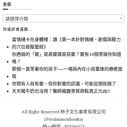
書籍
請選擇分類
你或許會喜歡…
當情緒卡在身體裡：讀《第一本針對情緒、創傷與壓力
的穴位按壓聖經》
你遇過的「靈」是高靈還是惡靈？靈有10個等級你知道
嗎？
那個一直等著你的孩子──一場與內在小孩重逢的療癒旅
程
世間有人就有靈，但你對靈的認識，可能從頭就錯了
天天喝牛奶也沒用？醫師揭露骨質疏鬆真正元凶!!
All Right Reserved 柿子文化事業有限公司
(Persimmonbooks)
統一編號 : 80306073