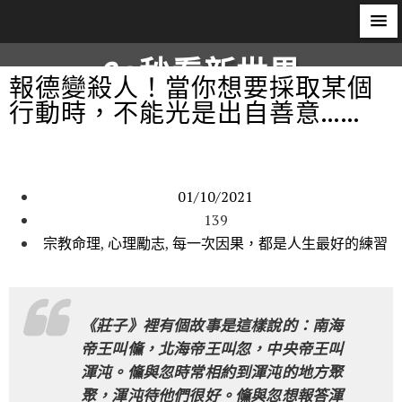
60秒看新世界
報德變殺人！當你想要採取某個
行動時，不能光是出自善意……
柿子文化
01/10/2021
139
宗教命理
,
心理勵志
,
每一次因果，都是人生最好的練習
《莊子》裡有個故事是這樣說的：南海
帝王叫儵，北海帝王叫忽，中央帝王叫
渾沌。儵與忽時常相約到渾沌的地方聚
聚，渾沌待他們很好。儵與忽想報答渾