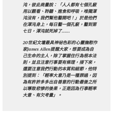
沌，彼此商量說：「人人都有七個孔竅
用以觀看、聆聽、進食和呼吸，唯獨渾
沌沒有，我們幫他鑿開吧！」於是他們
在渾沌身上，每日鑿一個孔竅，鑿到第
七日，渾沌就死掉了……
20世紀文壇最具神祕色彩的心靈撫慰作
家James Allen提醒大家，想要成為自
己生命的主人，除了掌握住行為根本法
則，並且注意行事要有條理，接下來，
還要注意我們行動的本質和細節，他特
別提到：「輕率大意乃是一種罪過，因
為有許許多多出自善意的行動最後之所
以導致悲慘的後果，正是因為行事輕率
大意、有欠考量」。