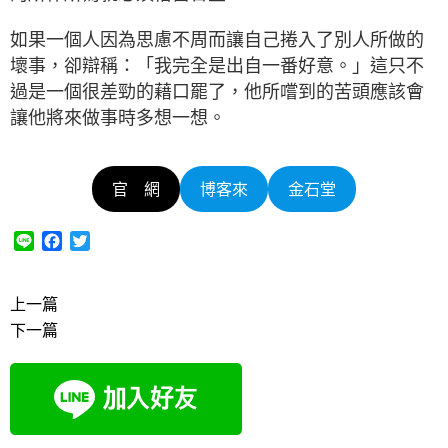
如果一個人因為思慮不周而讓自己捲入了別人所做的
壞事，卻辯稱：「我完全是出自一番好意。」這只不
過是一個很差勁的藉口罷了，他所嚐到的苦頭應該會
讓他將來做事時多想一想。
官 網
博客來
金石堂
L
F
T
i
a
w
n
c
i
e
e
t
上一篇
b
t
下一篇
o
e
o
r
k