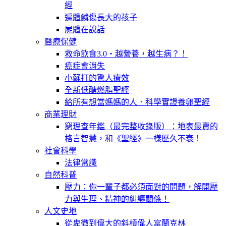
經
遍體鱗傷長大的孩子
屍體在說話
醫療保健
救命飲食3.0‧越營養，越生病？！
癌症會消失
小蘇打的驚人療效
全新低醣燃脂聖經
給所有想當媽媽的人．科學實證養卵聖經
商業理財
窮理查年鑑（最完整收錄版）：地表最賣的
格言智慧，和《聖經》一樣歷久不衰！
社會科學
法律常識
自然科普
壓力：你一輩子都必須面對的問題，解開壓
力與生理、精神的糾纏關係！
人文史地
從卑微到偉大的斜槓偉人富蘭克林