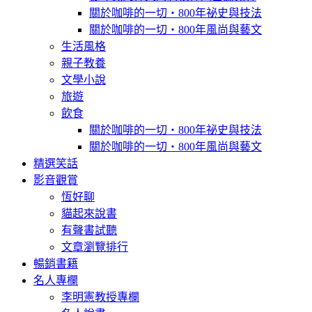
關於咖啡的一切‧800年祕史與技法
關於咖啡的一切‧800年風尚與藝文
生活風格
親子教養
文學小說
旅遊
飲食
關於咖啡的一切‧800年祕史與技法
關於咖啡的一切‧800年風尚與藝文
精選笑話
影音觀賞
恆好聊
貓起來說書
有聲書試聽
文章瀏覽排行
暢銷書籍
名人專欄
李明憲教授專欄