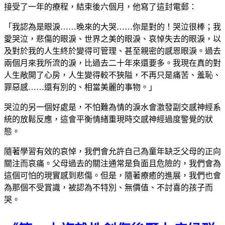
接受了一年的療程，結束後六個月，他寫了這封電郵：
「我認為是眼淚……晚來的大哭……你是對的！哭泣很棒；我
愛哭泣，悲傷的眼淚、世界之美的眼淚、哀悼失去的眼淚，以
及對於我的人生終於變得可管理、甚至親密的感恩眼淚。過去
兩個月來我所流的淚，比過去二十年來還要多。我現在真的對
人生敞開了心房，人生變得較不狹隘，不再只是痛苦、羞恥、
罪惡感……還有別的、相當美麗的事物。」
哭泣的另一個好處是，不怕難為情的淚水會激發副交感神經系
統的放鬆反應，這會平衡情緒重現時交感神經過度警覺的狀
態。
隨著學習有效的哀悼，我們會允許自己為童年缺乏父母的正向
關注而哀痛。父母過去的關注通常是負面且危險的，我們會為
這個可怕的現實感到悲傷。但是，隨著療癒的進展，我們也會
為那個不受賞識，被認為不特別、無價值、不討喜的孩子而
哭。