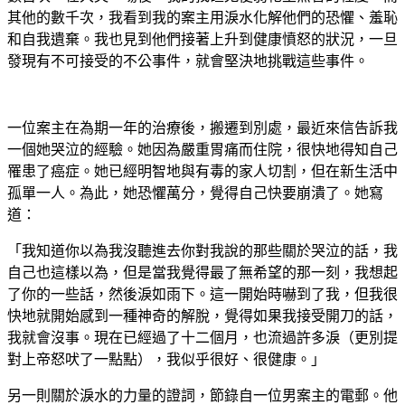
其他的數千次，我看到我的案主用淚水化解他們的恐懼、羞恥
和自我遺棄。我也見到他們接著上升到健康憤怒的狀況，一旦
發現有不可接受的不公事件，就會堅決地挑戰這些事件。
一位案主在為期一年的治療後，搬遷到別處，最近來信告訴我
一個她哭泣的經驗。她因為嚴重胃痛而住院，很快地得知自己
罹患了癌症。她已經明智地與有毒的家人切割，但在新生活中
孤單一人。為此，她恐懼萬分，覺得自己快要崩潰了。她寫
道：
「我知道你以為我沒聽進去你對我說的那些關於哭泣的話，我
自己也這樣以為，但是當我覺得最了無希望的那一刻，我想起
了你的一些話，然後淚如雨下。這一開始時嚇到了我，但我很
快地就開始感到一種神奇的解脫，覺得如果我接受開刀的話，
我就會沒事。現在已經過了十二個月，也流過許多淚（更別提
對上帝怒吠了一點點），我似乎很好、很健康。」
另一則關於淚水的力量的證詞，節錄自一位男案主的電郵。他