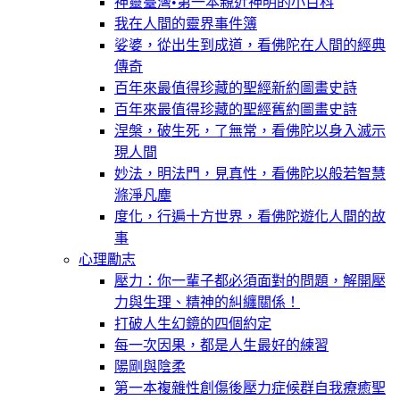
神靈臺灣•第一本親近神明的小百科
我在人間的靈界事件簿
娑婆，從出生到成道，看佛陀在人間的經典
傳奇
百年來最值得珍藏的聖經新約圖畫史詩
百年來最值得珍藏的聖經舊約圖畫史詩
涅槃，破生死，了無常，看佛陀以身入滅示
現人間
妙法，明法門，見真性，看佛陀以般若智慧
滌淨凡塵
度化，行遍十方世界，看佛陀遊化人間的故
事
心理勵志
壓力：你一輩子都必須面對的問題，解開壓
力與生理、精神的糾纏關係！
打破人生幻鏡的四個約定
每一次因果，都是人生最好的練習
陽剛與陰柔
第一本複雜性創傷後壓力症候群自我療癒聖