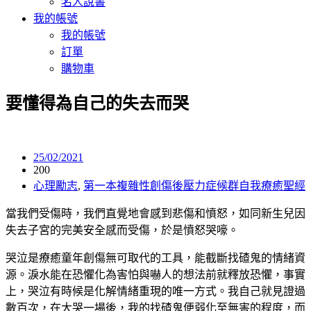
名人說書
我的帳號
我的帳號
訂單
購物車
要懂得為自己的失去而哭
25/02/2021
200
心理勵志
,
第一本複雜性創傷後壓力症候群自我療癒聖經
當我們受傷時，我們直覺地會感到悲傷和憤怒，如同新生兒因
失去子宮的完美安全感而受傷，於是憤怒哭嚎。
哭泣是療癒童年創傷無可取代的工具，能截斷找碴鬼的情緒資
源。淚水能在恐懼化為害怕與嚇人的想法前就釋放恐懼，事實
上，哭泣有時候是化解情緒重現的唯一方式。我自己就見證過
數百次，在大哭一場後，我的找碴鬼便弱化至無害的程度，而