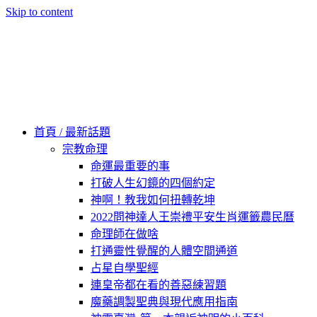
Skip to content
60秒看新世界
柿子文化
首頁 / 最新話題
宗教命理
命運最重要的事
打破人生幻鏡的四個約定
神啊！教我如何扭轉乾坤
2022問神達人王崇禮平安生肖運籤農民曆
命理師在做啥
打通靈性覺醒的人體空間通道
占星自學聖經
連皇帝都在看的善惡練習題
魔藥調製聖典與現代應用指南