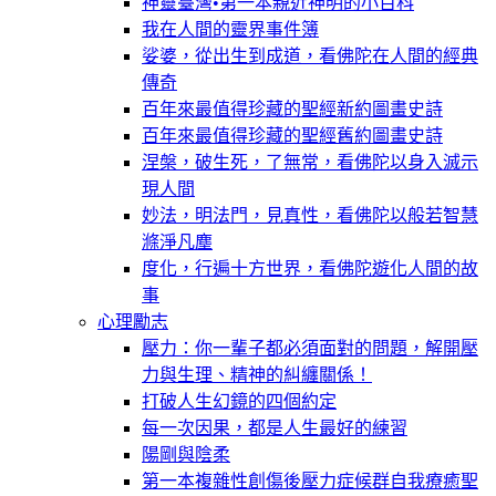
神靈臺灣•第一本親近神明的小百科
我在人間的靈界事件簿
娑婆，從出生到成道，看佛陀在人間的經典
傳奇
百年來最值得珍藏的聖經新約圖畫史詩
百年來最值得珍藏的聖經舊約圖畫史詩
涅槃，破生死，了無常，看佛陀以身入滅示
現人間
妙法，明法門，見真性，看佛陀以般若智慧
滌淨凡塵
度化，行遍十方世界，看佛陀遊化人間的故
事
心理勵志
壓力：你一輩子都必須面對的問題，解開壓
力與生理、精神的糾纏關係！
打破人生幻鏡的四個約定
每一次因果，都是人生最好的練習
陽剛與陰柔
第一本複雜性創傷後壓力症候群自我療癒聖