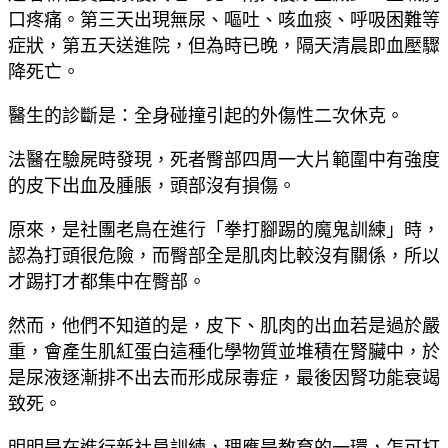
口疼痛。第三天出現無尿、嘔吐、咳血痰、呼吸困難等
症狀，第五天送進院，但為時已晚，隔天清晨即血壓驟
降死亡。
醫生的診斷是：全身碰撞引起的外傷性二次休克。
法醫在驗屍時發現，死者臀部四周一大片範圍中有強度
的皮下出血及腫脹，頭部沒有損傷。
原來，是社團老鳥在進行「拳打腳踢的魔鬼訓練」時，
認為打頭很危險，而臀部全是肌肉比較沒有關係，所以
才踢打才都集中在臀部。
然而，他們不知道的是，皮下、肌肉的出血若是過於嚴
重，會產生肌紅蛋白這種化學物質並堆積在腎臟中，於
是尿液逐漸排不出去而形成尿毒症，最後因腎功能衰竭
致死。
明明是在進行新社員訓練，理應是教育的一環，怎可打