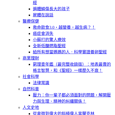
經
遍體鱗傷長大的孩子
屍體在說話
醫療保健
救命飲食3.0‧越營養，越生病？！
癌症會消失
小蘇打的驚人療效
全新低醣燃脂聖經
給所有想當媽媽的人．科學實證養卵聖經
商業理財
窮理查年鑑（最完整收錄版）：地表最賣的
格言智慧，和《聖經》一樣歷久不衰！
社會科學
法律常識
自然科普
壓力：你一輩子都必須面對的問題，解開壓
力與生理、精神的糾纏關係！
人文史地
從卑微到偉大的斜槓偉人富蘭克林