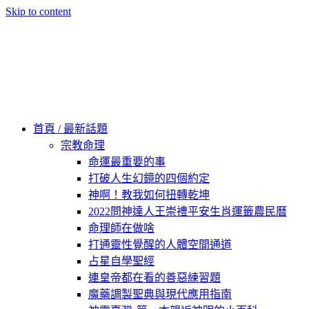
Skip to content
60秒看新世界
柿子文化
首頁 / 最新話題
宗教命理
命運最重要的事
打破人生幻鏡的四個約定
神啊！教我如何扭轉乾坤
2022問神達人王崇禮平安生肖運籤農民曆
命理師在做啥
打通靈性覺醒的人體空間通道
占星自學聖經
連皇帝都在看的善惡練習題
魔藥調製聖典與現代應用指南