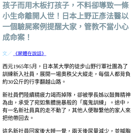
孩子而用木板打孩子，不料卻導致一條
小生命離開人世！日本上野正彥法醫以
一個驗屍案例提醒大家，管教不當小心
成命案！
文／
《屍體在說話》
西元1965年5月，日本某大學的徒步山野行軍社團為了
訓練新入社員，展開一場奧秩父大縱走，每個人都背負
約30公斤的行李翻越山路。
新社員們陸續精疲力竭而掉隊，卻被學長姊以鼓舞精神
為由，承受了宛如集體施暴般的「魔鬼訓練」。途中，
有一名新社員真的走不動了，其他人便聯繫他的家人來
把他帶回去。
這名新社員回家後大睡一覺，兩天後尿量減少，並喊胸