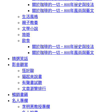
關於咖啡的一切‧800年祕史與技法
關於咖啡的一切‧800年風尚與藝文
生活風格
親子教養
文學小說
旅遊
飲食
關於咖啡的一切‧800年祕史與技法
關於咖啡的一切‧800年風尚與藝文
精選笑話
影音觀賞
恆好聊
貓起來說書
有聲書試聽
文章瀏覽排行
暢銷書籍
名人專欄
李明憲教授專欄