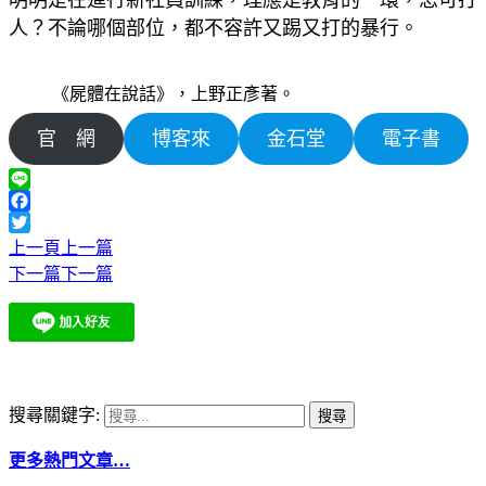
人？不論哪個部位，都不容許又踢又打的暴行。
《屍體在說話》，上野正彥著。
官 網
博客來
金石堂
電子書
Line
Facebook
Twitter
上一頁
上一篇
下一篇
下一篇
搜尋關鍵字:
更多熱門文章…