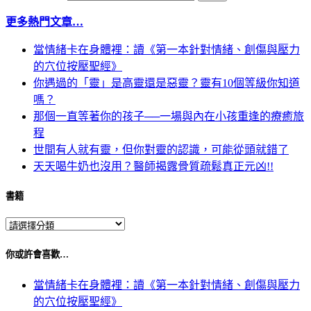
更多熱門文章…
當情緒卡在身體裡：讀《第一本針對情緒、創傷與壓力
的穴位按壓聖經》
你遇過的「靈」是高靈還是惡靈？靈有10個等級你知道
嗎？
那個一直等著你的孩子──一場與內在小孩重逢的療癒旅
程
世間有人就有靈，但你對靈的認識，可能從頭就錯了
天天喝牛奶也沒用？醫師揭露骨質疏鬆真正元凶!!
書籍
你或許會喜歡…
當情緒卡在身體裡：讀《第一本針對情緒、創傷與壓力
的穴位按壓聖經》