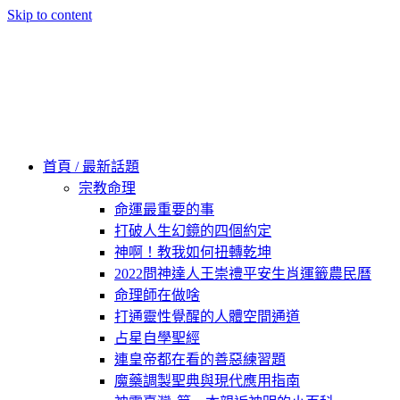
Skip to content
60秒看新世界
柿子文化
首頁 / 最新話題
宗教命理
命運最重要的事
打破人生幻鏡的四個約定
神啊！教我如何扭轉乾坤
2022問神達人王崇禮平安生肖運籤農民曆
命理師在做啥
打通靈性覺醒的人體空間通道
占星自學聖經
連皇帝都在看的善惡練習題
魔藥調製聖典與現代應用指南