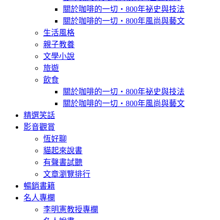
關於咖啡的一切‧800年祕史與技法
關於咖啡的一切‧800年風尚與藝文
生活風格
親子教養
文學小說
旅遊
飲食
關於咖啡的一切‧800年祕史與技法
關於咖啡的一切‧800年風尚與藝文
精選笑話
影音觀賞
恆好聊
貓起來說書
有聲書試聽
文章瀏覽排行
暢銷書籍
名人專欄
李明憲教授專欄