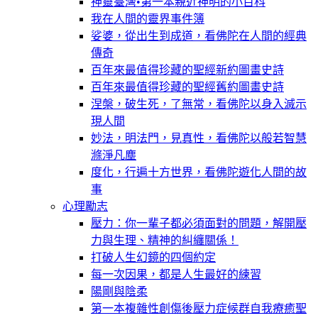
神靈臺灣•第一本親近神明的小百科
我在人間的靈界事件簿
娑婆，從出生到成道，看佛陀在人間的經典
傳奇
百年來最值得珍藏的聖經新約圖畫史詩
百年來最值得珍藏的聖經舊約圖畫史詩
涅槃，破生死，了無常，看佛陀以身入滅示
現人間
妙法，明法門，見真性，看佛陀以般若智慧
滌淨凡塵
度化，行遍十方世界，看佛陀遊化人間的故
事
心理勵志
壓力：你一輩子都必須面對的問題，解開壓
力與生理、精神的糾纏關係！
打破人生幻鏡的四個約定
每一次因果，都是人生最好的練習
陽剛與陰柔
第一本複雜性創傷後壓力症候群自我療癒聖