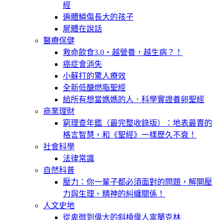
經
遍體鱗傷長大的孩子
屍體在說話
醫療保健
救命飲食3.0‧越營養，越生病？！
癌症會消失
小蘇打的驚人療效
全新低醣燃脂聖經
給所有想當媽媽的人．科學實證養卵聖經
商業理財
窮理查年鑑（最完整收錄版）：地表最賣的
格言智慧，和《聖經》一樣歷久不衰！
社會科學
法律常識
自然科普
壓力：你一輩子都必須面對的問題，解開壓
力與生理、精神的糾纏關係！
人文史地
從卑微到偉大的斜槓偉人富蘭克林