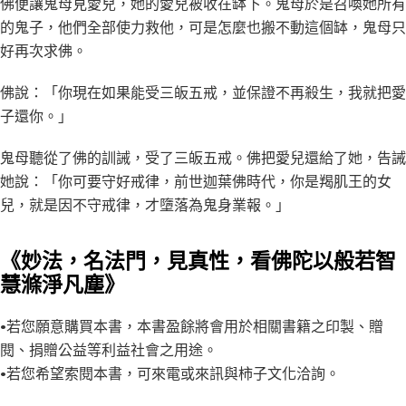
佛便讓鬼母見愛兒，她的愛兒被收在缽下。鬼母於是召喚她所有
的鬼子，他們全部使力救他，可是怎麼也搬不動這個缽，鬼母只
好再次求佛。
佛說：「你現在如果能受三皈五戒，並保證不再殺生，我就把愛
子還你。」
鬼母聽從了佛的訓誡，受了三皈五戒。佛把愛兒還給了她，告誡
她說：「你可要守好戒律，前世迦葉佛時代，你是羯肌王的女
兒，就是因不守戒律，才墮落為鬼身業報。」
《妙法，名法門，見真性，看佛陀以般若智
慧滌淨凡塵》
•若您願意購買本書，本書盈餘將會用於相關書籍之印製、贈
閱、捐贈公益等利益社會之用途。
•若您希望索閱本書，可來電或來訊與柿子文化洽詢。