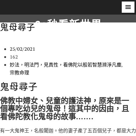
S
60秒看新世界
鬼母尋子
k
i
柿子文化
p
25/02/2021
t
162
o
妙法，明法門，見真性，看佛陀以般若智慧滌淨凡塵
,
c
宗教命理
o
n
鬼母尋子
t
e
佛教中婦女、兒童的護法神，原來是一
n
個專吃幼兒的鬼母！這其中的因由，且
t
看佛陀教化鬼母的故事…….
有一大鬼神王，名般闍迦。他的妻子產了五百個兒子，都是大力