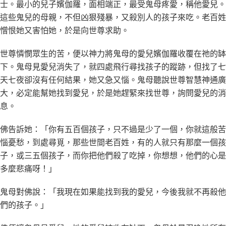
士。最小的兒子嬪伽羅，面相端正，最受鬼母疼愛，稱他愛兒。
這些鬼兒的母親，不但凶狠殘暴，又殺別人的孩子來吃。老百姓
憎恨她又害怕她，於是向世尊求助。
世尊憐憫眾生的苦，便以神力將鬼母的愛兒嬪伽羅收覆在祂的缽
下。鬼母見愛兒消失了，就四處飛行尋找孩子的蹤跡，但找了七
天七夜卻沒有任何結果，她又急又惱。鬼母聽說世尊智慧神通廣
大，必定能幫她找到愛兒，於是她趕緊來找世尊，詢問愛兒的消
息。
佛告訴她：「你有五百個孩子，只不過是少了一個，你就這般苦
惱憂愁，到處尋覓，那些世間老百姓，有的人就只有那麼一個孩
子，或三五個孩子，而你把他們殺了吃掉，你想想，他們的心是
多麼悲痛呀！」
鬼母對佛說：「我現在如果能找到我的愛兒，今後我就不再殺他
們的孩子。」