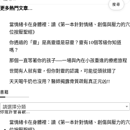
尋
更多熱門文章…
關
鍵
當情緒卡在身體裡：讀《第一本針對情緒、創傷與壓力的穴
字
位按壓聖經》
:
你遇過的「靈」是高靈還是惡靈？靈有10個等級你知道
嗎？
那個一直等著你的孩子──一場與內在小孩重逢的療癒旅程
世間有人就有靈，但你對靈的認識，可能從頭就錯了
天天喝牛奶也沒用？醫師揭露骨質疏鬆真正元凶!!
書籍
請選擇分類
你或許會喜歡…
當情緒卡在身體裡：讀《第一本針對情緒、創傷與壓力的穴
位按壓聖經》