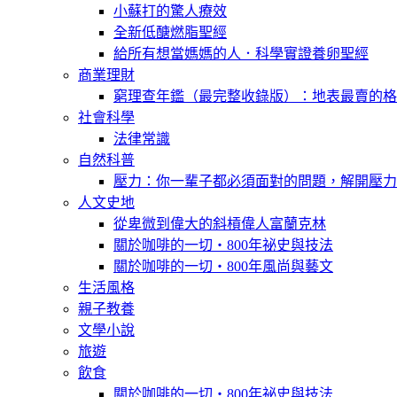
小蘇打的驚人療效
全新低醣燃脂聖經
給所有想當媽媽的人．科學實證養卵聖經
商業理財
窮理查年鑑（最完整收錄版）：地表最賣的格
社會科學
法律常識
自然科普
壓力：你一輩子都必須面對的問題，解開壓力
人文史地
從卑微到偉大的斜槓偉人富蘭克林
關於咖啡的一切‧800年祕史與技法
關於咖啡的一切‧800年風尚與藝文
生活風格
親子教養
文學小說
旅遊
飲食
關於咖啡的一切‧800年祕史與技法