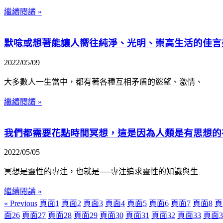
繼續閱讀 »
默唸或想著能讓人嚮往純淨、光明、崇高生活的佳言
2022/05/09
大多數人一生當中，都有著各種互相矛盾的慾望、激情、
繼續閱讀 »
我們都需要花點時間冥想，這是因為人類是有思想的
2022/05/05
冥想是靈性的專注，也就是──專注追求靈性的知識與生
繼續閱讀 »
« Previous
頁面
1
頁面
2
頁面
3
頁面
4
頁面
5
頁面
6
頁面
7
頁面
8
頁
面
26
頁面
27
頁面
28
頁面
29
頁面
30
頁面
31
頁面
32
頁面
33
頁面
3