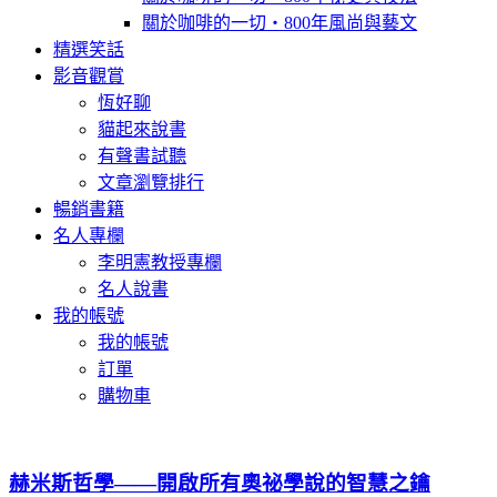
關於咖啡的一切‧800年風尚與藝文
精選笑話
影音觀賞
恆好聊
貓起來說書
有聲書試聽
文章瀏覽排行
暢銷書籍
名人專欄
李明憲教授專欄
名人說書
我的帳號
我的帳號
訂單
購物車
赫米斯哲學——開啟所有奧祕學說的智慧之鑰