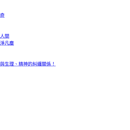
奇
人間
淨凡塵
與生理、精神的糾纏關係！