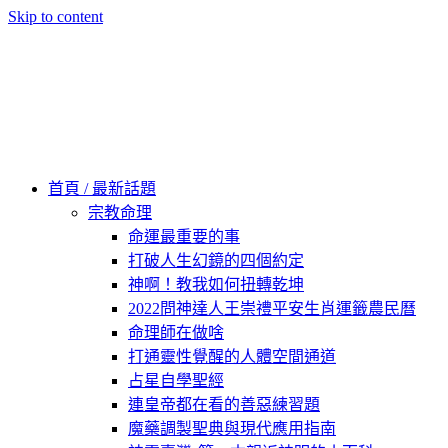
Skip to content
60秒看新世界
柿子文化
首頁 / 最新話題
宗教命理
命運最重要的事
打破人生幻鏡的四個約定
神啊！教我如何扭轉乾坤
2022問神達人王崇禮平安生肖運籤農民曆
命理師在做啥
打通靈性覺醒的人體空間通道
占星自學聖經
連皇帝都在看的善惡練習題
魔藥調製聖典與現代應用指南