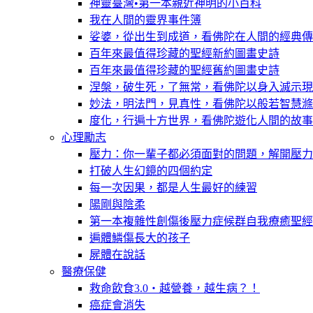
神靈臺灣•第一本親近神明的小百科
我在人間的靈界事件簿
娑婆，從出生到成道，看佛陀在人間的經典傳
百年來最值得珍藏的聖經新約圖畫史詩
百年來最值得珍藏的聖經舊約圖畫史詩
涅槃，破生死，了無常，看佛陀以身入滅示現
妙法，明法門，見真性，看佛陀以般若智慧滌
度化，行遍十方世界，看佛陀遊化人間的故事
心理勵志
壓力：你一輩子都必須面對的問題，解開壓力
打破人生幻鏡的四個約定
每一次因果，都是人生最好的練習
陽剛與陰柔
第一本複雜性創傷後壓力症候群自我療癒聖經
遍體鱗傷長大的孩子
屍體在說話
醫療保健
救命飲食3.0‧越營養，越生病？！
癌症會消失