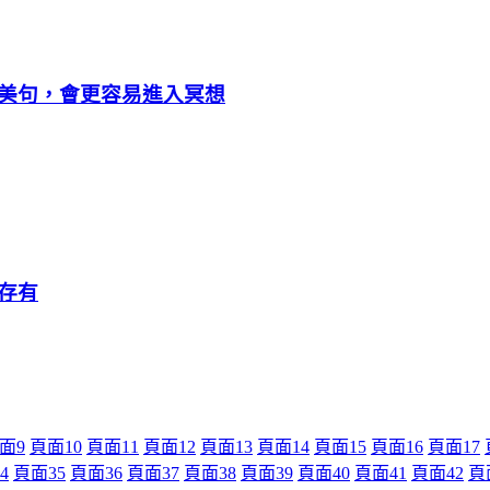
美句，會更容易進入冥想
存有
面
9
頁面
10
頁面
11
頁面
12
頁面
13
頁面
14
頁面
15
頁面
16
頁面
17
4
頁面
35
頁面
36
頁面
37
頁面
38
頁面
39
頁面
40
頁面
41
頁面
42
頁