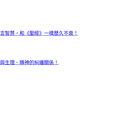
言智慧，和《聖經》一樣歷久不衰！
與生理、精神的糾纏關係！