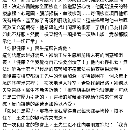
題，決定去醫院做全面檢查。懷抱緊張心情，他開始漫長的醫
療旅程。心電圖、腦部掃描、血液檢測……每個檢查項目他都
沒有錯過，甚至做了胃鏡和肝功能檢查。這些過程對他來說既
煎熬又充滿期待，他希望能找出問題的根源，了解自己為什麼
如此不舒服。然而，檢查報告一項接著一項地出爐，竟然都顯
示他「一切正常」。
「你很健康。」醫生這麼告訴他。
這句話應該是好消息，卻讓王先生感到前所未有的困惑和沮
喪。「健康？但我覺得自己快要崩潰了！」他內心掙扎著，無
法理解為什麼自己經歷的痛苦和不適無法被檢查結果證明。
爾後每次檢查都讓王先生的焦慮加深，彷彿被困在一個永無止
境的診療迷宮裡；一次次地進入診室，希望找到出路，卻總以
失望告終。醫生不斷告訴他：「檢查結果顯示你很健康，可能
只是工作壓力引起的。」這樣的解釋並不能給他帶來任何安
慰，反而讓他的痛苦更加難以承受。
「如果只是壓力，那為什麼我覺得自己每天都要垮掉、撐不
住？」王先生的疑惑愈來愈深。
在一次和朋友的聚會上，王先生忍不住向老朋友抱怨：「我真