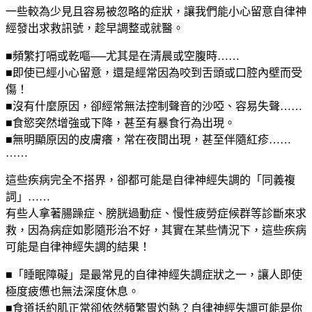
一些較為少見且容易被忽略的症狀，讓我們能小心留意自律神
經發出求救訊號，趁早調整或就醫。
■頻繁打嗝或乾嘔──尤其是在清晨或空腹時……
■即使已經小心留意，還是經常因為咬到舌頭或口腔內壁而受
傷！
■沒有什麼原因，卻經常無法控制聲音的沙啞、容易失聲……
■食慾突然增強或下降，甚至有暴食行為出現。
■無明顯原因的皮膚癢，常在夜間出現，甚至伴隨紅疹……
……
這些疾病完全不搭界，卻都可能是自律神經失調的「同義複
詞」……
有些人拿著腸躁症、膀胱過動症、慢性疲勞症候群等診斷來求
救，因為病症如影隨形治不好，其實在某些情況下，這些疾病
可能是自律神經失調的結果！
■「睡眠障礙」是最常見的自律神經失調症狀之一，讓人即使
極度疲憊也無法深度休息。
■食道括約肌正常卻依然頻繁胃灼熱？自律神經失調可能是你