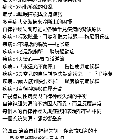
症狀○3消化系統的紊亂
症狀○4睡眠障礙與全身疲勞
多重症狀交織帶來診斷上的困擾
自律神經失調可能是各種常見疾病的背後原因
疾病○1導致眩暈、耳鳴和聽力減退──梅尼爾氏症
疾病○2不聽話的腸胃──腸躁症
疾病○3老是跑廁所──膀胱過動症
疾病○4火燒心──胃食道逆流
疾病○5「永遠充不飽電」──慢性疲勞症候群
疾病○6最常見的自律神經失調症狀之一：睡眠障礙
疾病○7讓人感到快要死掉──過度換氣症候群
疾病○8自律神經與血壓升高
正視器質性病變與自律神經失調的平衡
自律神經失調的不適因人而異，而且反覆無常
每個人的自律神經失調症狀和表現都不盡相同
一個系統失調，卻影響全身
第四章 治療自律神經失調，你應該知道的事
──尋求專業醫療的注意事項