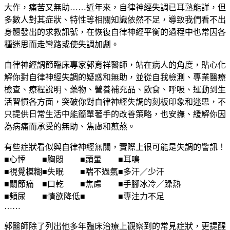
大作，痛苦又無助……近年來，自律神經失調已耳熟能詳，但
多數人對其症狀、特性等相關知識依然不足，導致我們看不出
身體發出的求救訊號，在恢復自律神經平衡的過程中也常因各
種迷思而走彎路或使失調加劇。
自律神經調節臨床專家郭育祥醫師，站在病人的角度，貼心化
解你對自律神經失調的疑惑和無助，並從自我檢測、專業醫療
檢查、療程說明、藥物、營養補充品、飲食、呼吸、運動到生
活習慣各方面，突破你對自律神經失調的刻板印象和迷思，不
只提供日常生活中能簡單著手的改善策略，也安撫、緩解你因
為病痛而承受的無助、焦慮和煎熬。
有些症狀看似與自律神經無關，實際上很可能是失調的警訊！
■心悸 ■胸悶 ■頭暈 ■耳鳴
■視覺模糊■失眠 ■喘不過氣■多汗／少汗
■關節痛 ■口乾 ■焦慮 ■手腳冰冷／躁熱
■頻尿 ■情欲降低■ ■專注力不足
……
郭醫師除了列出他多年臨床治療上觀察到的常見症狀，更提醒