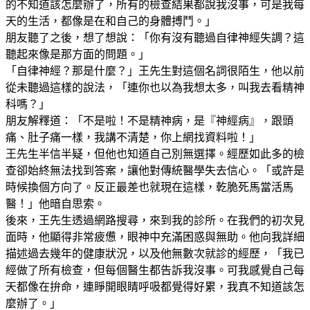
的不知道該怎麼辦了，所有的檢查結果都說我沒事，可是我每
天的生活，都像是在和自己的身體搏鬥。」
朋友聽了之後，想了想說：「你有沒有聽過自律神經失調？這
聽起來像是那方面的問題。」
「自律神經？那是什麼？」王先生對這個名詞很陌生，他以前
從未聽過這樣的說法，「連你也以為我想太多，叫我去看精神
科嗎？」
朋友解釋道：「不是啦！不是精神病，是『神經病』，跟頭
痛、肚子痛一樣，我講不清楚，你上網找資料啦！」
王先生半信半疑，但他也知道自己別無選擇。經歷如此多的檢
查卻始終無法找到答案，讓他對傳統醫學失去信心。「或許是
時候換個方向了。反正最差也就現在這樣，乾脆死馬當活馬
醫！」他暗自思索。
後來，王先生透過網路搜尋，來到我的診所。在我們的初次見
面時，他顯得非常疲憊，眼神中充滿困惑與無助。他向我詳細
描述過去幾年的健康狀況，以及他無數次就診的經歷，「我已
經做了所有檢查，但每個醫生都告訴我沒事。可我感覺自己每
天都像在拚命，連睜開眼睛呼吸都覺得好累，我真不知道該怎
麼辦了。」