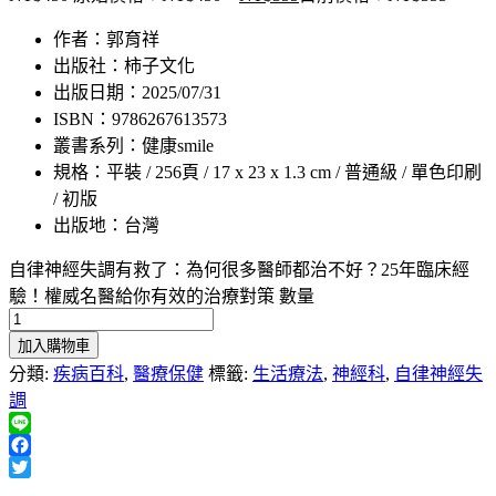
作者：郭育祥
出版社：柿子文化
出版日期：2025/07/31
ISBN：9786267613573
叢書系列：健康smile
規格：平裝 / 256頁 / 17 x 23 x 1.3 cm / 普通級 / 單色印刷
/ 初版
出版地：台灣
自律神經失調有救了：為何很多醫師都治不好？25年臨床經
驗！權威名醫給你有效的治療對策 數量
加入購物車
分類:
疾病百科
,
醫療保健
標籤:
生活療法
,
神經科
,
自律神經失
調
Line
Facebook
Twitter