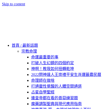
Skip to content
60秒看新世界
柿子文化
首頁 / 最新話題
宗教命理
命運最重要的事
打破人生幻鏡的四個約定
神啊！教我如何扭轉乾坤
2022問神達人王崇禮平安生肖運籤農民曆
命理師在做啥
打通靈性覺醒的人體空間通道
占星自學聖經
連皇帝都在看的善惡練習題
魔藥調製聖典與現代應用指南