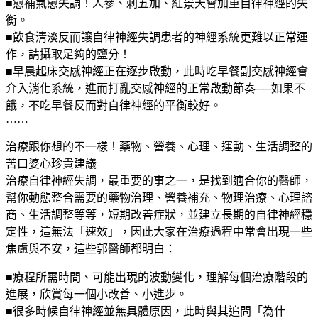
■愈補氣愈失調！人參、刺五加、紅景天會加重自律神經的失
衡。
■飲食清淡反而讓自律神經失調患者的神經系統更難以正常運
作，請攝取足夠的鹽分！
■早晨起床交感神經正在逐步啟動，此時吃早餐副交感神經會
介入消化系統，進而打亂交感神經的正常啟動節奏──如果不
餓，不吃早餐反而對自律神經的平衡較好。
……
治療跟你想的不一樣！藥物、營養、心理、運動、生活調整的
苦口婆心珍貴建議
治療自律神經失調，最重要的事之一，是找到適合你的醫師，
幫你動態整合需要的藥物治理、營養補充、物理治療、心理諮
商、生活調整等等，短期改善症狀，並建立長期的自律神經穩
定性，這無法「速效」，因此大家在治療過程中常會出現一些
焦慮與不安，這些郭醫師都明白：
■療程所需時間、可能出現的波動變化，理解每個治療階段的
進展，欣賞每一個小改善、小進步。
■很多時候自律神經並無具體原因，此時與其追問「為什