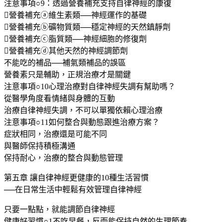
注意事項○9：透過營養補充支持自律神經的康復
營養補充ⓐ維生素類──神經運作的基礎
營養補充ⓑ礦物質類──穩定神經的天然鎮靜劑
營養補充ⓒ脂質類──神經細胞的修復劑
營養補充ⓓ其他天然的神經調節劑
不能吃的補品──補氣類補品的誤區
營養素只是輔助，正規治療才是關鍵
注意事項○10心理治療對自律神經失調有幫助嗎？
從醫學角度看情緒與身體的互動
治療自律神經失調，不可以單獨依賴心理治療
注意事項○11如何整合與動態跟進治療方案？
症狀相同，治療還是可能不同
與醫師保持積極溝通
保持耐心，治療的整合與動態管理
第五章 讓自律神經更健康的10種生活習慣
──在日常生活中輕鬆有效管理自律神經
只要一點點，就能調節自律神經
健康好習慣○1不吃早餐，反而能保持自然的生理節奏