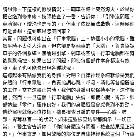
請想像一下這樣的假設情況：一輛車在路上突然熄火，於是你
把它送到修車廠。技師檢查了一番，告訴你：「引擎沒問題，
車胎很好，燈泡也是亮的。」但車子依然無法啟動。這時候你
可能會想，這到底是怎麼回事？
其實，問題很可能出在「行車電腦」上。這個小小的電腦，雖
然平時不太引人注意，但它卻是整輛車的「大腦」，負責協調
車子的各個系統。無論是引擎、剎車或空調，行車電腦都在背
後默默操控。如果它出了問題，即使每個部件本身都沒有故
障，車子也可能會出現各種狀況。
這聽起來有點像我們的身體，對吧？自律神經系統就像是我們
身體的「行車電腦」，負責協調心跳、呼吸、消化等各個器官
的工作。當它運轉正常時，我們的身體可以保持平衡、運作順
暢；然而，一旦這個「行車電腦」失調，即使心臟、胃部、肺
部這些「零件」運作良好，我們的身體還是會感覺到不對勁。
傳統醫療就像那位技師，擅長檢查具體的零件──心臟、肺
部、胃等器官──的狀況。如果這些檢查結果都顯示「一切正
常」，醫生會告訴你：「你的身體沒有問題，檢查結果是正常
的。」但事實是，如果故障的部位是自律神經系統這個「行車