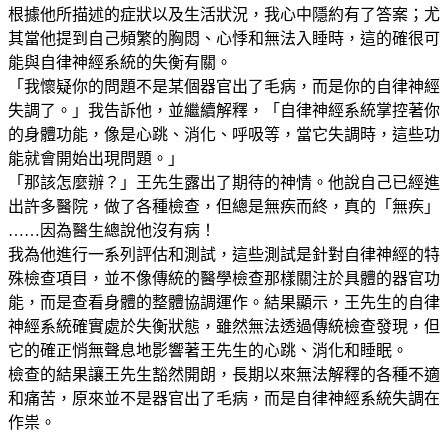
根據他所描述的症狀以及生活狀況，我心中隱約有了答案；尤
其當他提到自己頻繁的胸悶、心悸和無法入睡時，這的確很可
能與自律神經系統的失衡有關。
「我懷疑你的問題不是某個器官出了毛病，而是你的自律神經
失調了。」我告訴他，並繼續解釋，「自律神經系統掌控著你
的身體功能，像是心跳、消化、呼吸等，當它失調時，這些功
能就會開始出現問題。」
「那該怎麼辦？」王先生露出了期待的神情。他說自己已經進
出許多醫院，做了各種檢查，但總是無疾而終，真的「無疾」
……因為醫生總說他沒有病！
我為他進行一系列評估和測試，這些測試是針對自律神經的特
殊檢查項目，並不像傳統的醫學檢查那樣關注於具體的器官功
能，而是查看身體的整體協調運作。結果顯示，王先生的自律
神經系統確實處於失衡狀態，雖然無法透過傳統檢查發現，但
它的確正悄無聲息地影響著王先生的心跳、消化和睡眠。
檢查的結果讓王先生豁然開朗，長期以來無法解釋的各種不適
和痛苦，原來並不是器官出了毛病，而是自律神經系統失調在
作祟。