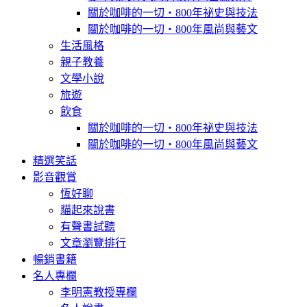
關於咖啡的一切‧800年祕史與技法
關於咖啡的一切‧800年風尚與藝文
生活風格
親子教養
文學小說
旅遊
飲食
關於咖啡的一切‧800年祕史與技法
關於咖啡的一切‧800年風尚與藝文
精選笑話
影音觀賞
恆好聊
貓起來說書
有聲書試聽
文章瀏覽排行
暢銷書籍
名人專欄
李明憲教授專欄