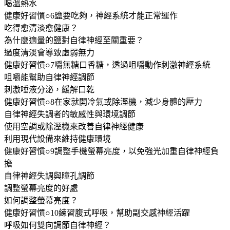
喝溫熱水
健康好習慣○6鹽要吃夠，神經系統才能正常運作
吃得愈清淡愈健康？
為什麼適量的鹽對自律神經至關重要？
過度清淡會導致虛弱無力
健康好習慣○7嚼無糖口香糖，透過咀嚼動作刺激神經系統
咀嚼能幫助自律神經調節
刺激唾液分泌，緩解口乾
健康好習慣○8在家就開冷氣或除溼機，減少身體的壓力
自律神經失調者的敏感性與環境調節
使用空調或除溼機來改善自律神經健康
利用現代設備來維持健康環境
健康好習慣○9調整手機螢幕亮度，以免強光加重自律神經負
擔
自律神經失調與瞳孔調節
調整螢幕亮度的好處
如何調整螢幕亮度？
健康好習慣○10練習腹式呼吸，幫助副交感神經活躍
呼吸如何雙向調節自律神經？