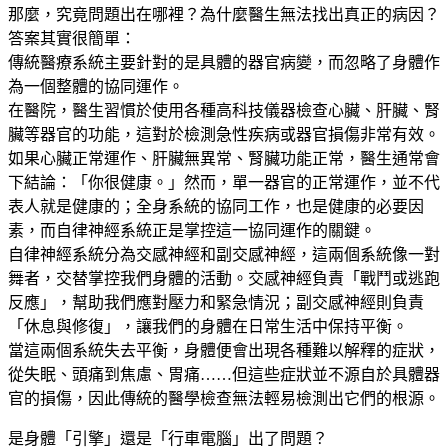
那麼，究竟問題出在哪裡？為什麼醫生無法找出真正的病因？
答案其實很簡單：
傳統醫療系統主要針對的是具體的器官病變，而忽略了身體作
為一個整體的協同運作。
在醫院，醫生習慣於使用各種高科技儀器檢查心臟、肝臟、腎
臟等器官的功能，這對於檢測急性疾病或器官損傷非常有效。
如果心臟正常運作、肝臟無異常、腎臟功能正常，醫生通常會
下結論：「你很健康。」然而，單一器官的正常運作，並不代
表人就是健康的；全身系統的協同工作，也是健康的必要因
素，而自律神經系統正是掌控這一協同運作的關鍵。
自律神經系統分為交感神經和副交感神經，這兩個系統像一對
舞者，交替掌控我們身體的活動。交感神經負責「戰鬥或逃跑
反應」，幫助我們應對壓力和緊急情況；副交感神經則負責
「休息與修復」，讓我們的身體在日常生活中保持平衡。
當這兩個系統失去平衡，身體便會出現各種難以解釋的症狀，
從失眠、頭痛到焦慮、胃痛……但這些症狀並不源自於具體器
官的損傷，因此傳統的醫學檢查無法輕易檢測出它們的根源。
是身體「引擎」還是「行車電腦」出了問題？