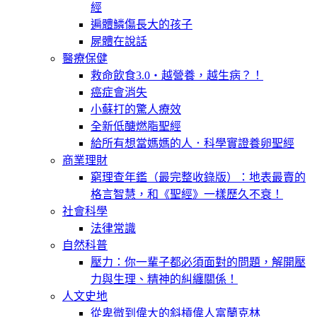
經
遍體鱗傷長大的孩子
屍體在說話
醫療保健
救命飲食3.0‧越營養，越生病？！
癌症會消失
小蘇打的驚人療效
全新低醣燃脂聖經
給所有想當媽媽的人．科學實證養卵聖經
商業理財
窮理查年鑑（最完整收錄版）：地表最賣的
格言智慧，和《聖經》一樣歷久不衰！
社會科學
法律常識
自然科普
壓力：你一輩子都必須面對的問題，解開壓
力與生理、精神的糾纏關係！
人文史地
從卑微到偉大的斜槓偉人富蘭克林