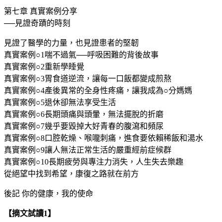
第七章 真實案例分享
──見證奇蹟的時刻
見證了醫學的力量，也見證患者的堅韌
真實案例○1喘不過氣──呼吸困難的背後故事
真實案例○2重新學睡覺
真實案例○3胃食道逆流，讓每一口飯都變成煎熬
真實案例○4產後異常的全身性疼痛，讓我成為○分媽媽
真實案例○5退休卻無法享受生活
真實案例○6長期頭痛與頭暈，無法擺脫的折磨
真實案例○7幾乎要毀掉大好青春的腹瀉和頻尿
真實案例○8口腔乾燥、喉嚨刺痛，進食要依賴稀飯和湯水
真實案例○9讓人無法正常生活的嚴重經前症候群
真實案例○10長期疲勞與專注力消失，人生失去樂趣
從絕望中找到希望，康復之路就在前方
後記 你的健康，我的使命
【摘文試讀1】