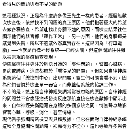
看得見的問題與看不見的問題
這種種狀況，正是為什麼許多像王先生一樣的患者，經歷無數
次檢查後，依然找不到問題的真正原因。他們抱著極大的希望
去做各種檢查，希望能找出身體不適的原因，而檢查結果往往
顯示他們的器官都「運作正常」，另一方面，他們的身體還是
感覺到失衡，所以不適感依然真實存在。這是因為「行車電
腦」──也就是自律神經系統──已經失調，但這個問題往往難
以被常規的醫療檢查發現。
傳統醫療往往專注於解決具體的「零件問題」，譬如心臟病、
胃病或肺病，這些都屬於「看得見的問題」。但如果自律神經
系統這個「總控制中心」出現問題，醫生們可能會看不到，因
為他們習慣於檢查單一器官，而非整個系統的協調工作。
不幸的是，這正是自律神經失調常常被忽略的原因。自律神經
的問題並不會像腫瘤或發炎反應那航直接在檢查數據中顯示出
來，自律神經失衡隱藏在身體的多個系統之間，悄無聲息地影
響著心跳、呼吸、消化，甚至情緒。
現代醫學強調精密檢查與具體數據，但它在面對自律神經系統
這種全身協調性問題時，卻顯得力不從心，這也導致許多患者