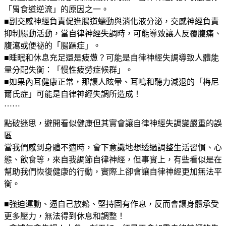
「胃食道逆流」的原因之一。
■副交感神經負責促進腸道蠕動與消化液分泌，交感神經負責
抑制腸動活動，當自律神經失調時，可能導致讓人反覆腹痛、
腹瀉或便祕的「腸躁症」。
■睡眠和休息充足還是疲憊？可能是自律神經失調導致人體能
量分配失衡：「慢性疲勞症候群」。
■如果內耳健康正常，那讓人眩暈、耳鳴和聽力減退的「梅尼
爾氏症」可能是自律神經失調所造成！
……
點破迷思，避開看似健康但其實會讓自律神經失調變嚴重的誤
區
當我們感到身體不適時，會下意識地想透過調整生活習慣、心
態、飲食等，來自我調節自律神經，但事實上，有些看似是在
幫助我們恢復健康的行動，實際上卻會讓自律神經更加無法平
衡。
■強迫運動、逼自己放鬆、堅持固有作息，反而會讓身體承受
更多壓力，無法得到休息和調整！