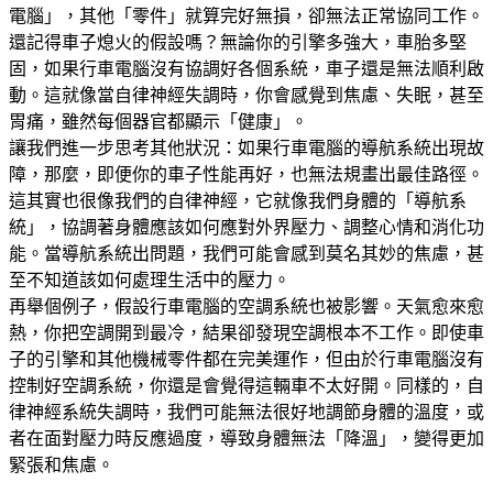
電腦」，其他「零件」就算完好無損，卻無法正常協同工作。
還記得車子熄火的假設嗎？無論你的引擎多強大，車胎多堅
固，如果行車電腦沒有協調好各個系統，車子還是無法順利啟
動。這就像當自律神經失調時，你會感覺到焦慮、失眠，甚至
胃痛，雖然每個器官都顯示「健康」。
讓我們進一步思考其他狀況：如果行車電腦的導航系統出現故
障，那麼，即便你的車子性能再好，也無法規畫出最佳路徑。
這其實也很像我們的自律神經，它就像我們身體的「導航系
統」，協調著身體應該如何應對外界壓力、調整心情和消化功
能。當導航系統出問題，我們可能會感到莫名其妙的焦慮，甚
至不知道該如何處理生活中的壓力。
再舉個例子，假設行車電腦的空調系統也被影響。天氣愈來愈
熱，你把空調開到最冷，結果卻發現空調根本不工作。即使車
子的引擎和其他機械零件都在完美運作，但由於行車電腦沒有
控制好空調系統，你還是會覺得這輛車不太好開。同樣的，自
律神經系統失調時，我們可能無法很好地調節身體的溫度，或
者在面對壓力時反應過度，導致身體無法「降溫」，變得更加
緊張和焦慮。