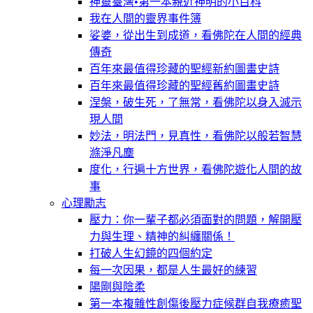
神靈臺灣•第一本親近神明的小百科
我在人間的靈界事件簿
娑婆，從出生到成道，看佛陀在人間的經典
傳奇
百年來最值得珍藏的聖經新約圖畫史詩
百年來最值得珍藏的聖經舊約圖畫史詩
涅槃，破生死，了無常，看佛陀以身入滅示
現人間
妙法，明法門，見真性，看佛陀以般若智慧
滌淨凡塵
度化，行遍十方世界，看佛陀遊化人間的故
事
心理勵志
壓力：你一輩子都必須面對的問題，解開壓
力與生理、精神的糾纏關係！
打破人生幻鏡的四個約定
每一次因果，都是人生最好的練習
陽剛與陰柔
第一本複雜性創傷後壓力症候群自我療癒聖