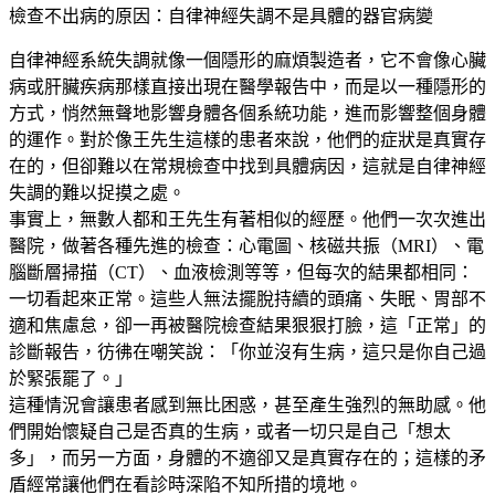
檢查不出病的原因：自律神經失調不是具體的器官病變
自律神經系統失調就像一個隱形的麻煩製造者，它不會像心臟
病或肝臟疾病那樣直接出現在醫學報告中，而是以一種隱形的
方式，悄然無聲地影響身體各個系統功能，進而影響整個身體
的運作。對於像王先生這樣的患者來說，他們的症狀是真實存
在的，但卻難以在常規檢查中找到具體病因，這就是自律神經
失調的難以捉摸之處。
事實上，無數人都和王先生有著相似的經歷。他們一次次進出
醫院，做著各種先進的檢查：心電圖、核磁共振（MRI）、電
腦斷層掃描（CT）、血液檢測等等，但每次的結果都相同：
一切看起來正常。這些人無法擺脫持續的頭痛、失眠、胃部不
適和焦慮怠，卻一再被醫院檢查結果狠狠打臉，這「正常」的
診斷報告，彷彿在嘲笑說：「你並沒有生病，這只是你自己過
於緊張罷了。」
這種情況會讓患者感到無比困惑，甚至產生強烈的無助感。他
們開始懷疑自己是否真的生病，或者一切只是自己「想太
多」，而另一方面，身體的不適卻又是真實存在的；這樣的矛
盾經常讓他們在看診時深陷不知所措的境地。