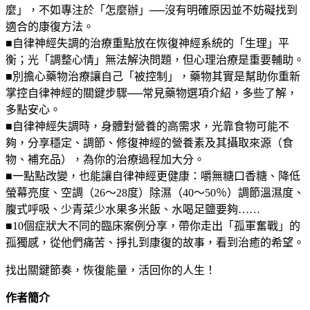
麼」，不如專注於「怎麼辦」──沒有明確原因並不妨礙找到
適合的康復方法。
■自律神經失調的治療重點放在恢復神經系統的「生理」平
衡；光「調整心情」無法解決問題，但心理治療是重要輔助。
■別擔心藥物治療讓自己「被控制」，藥物其實是幫助你重新
掌控自律神經的關鍵步驟──常見藥物選項介紹，多些了解，
多點安心。
■自律神經失調時，身體對營養的高需求，光靠食物可能不
夠，分享穩定、調節、修復神經的營養素及其攝取來源（食
物、補充品），為你的治療過程加大分。
■一點點改變，也能讓自律神經更健康：嚼無糖口香糖、降低
螢幕亮度、空調（26～28度）除濕（40～50％）調節溫濕度、
腹式呼吸、少青菜少水果多米飯、水喝足鹽要夠……
■10個症狀大不同的臨床案例分享，帶你走出「孤軍奮戰」的
孤獨感，從他們痛苦、掙扎到康復的故事，看到治癒的希望。
找出關鍵節奏，恢復能量，活回你的人生！
作者簡介