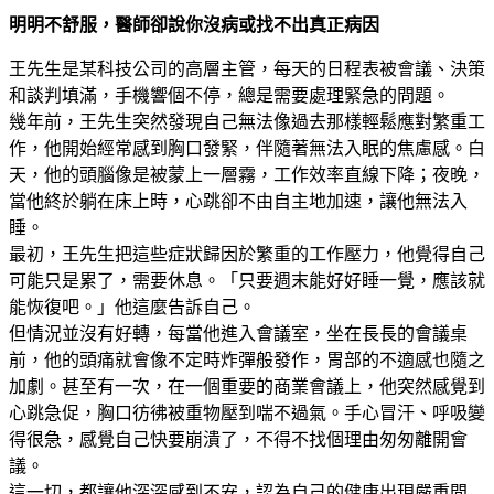
明明不舒服，醫師卻說你沒病或找不出真正病因
王先生是某科技公司的高層主管，每天的日程表被會議、決策
和談判填滿，手機響個不停，總是需要處理緊急的問題。
幾年前，王先生突然發現自己無法像過去那樣輕鬆應對繁重工
作，他開始經常感到胸口發緊，伴隨著無法入眠的焦慮感。白
天，他的頭腦像是被蒙上一層霧，工作效率直線下降；夜晚，
當他終於躺在床上時，心跳卻不由自主地加速，讓他無法入
睡。
最初，王先生把這些症狀歸因於繁重的工作壓力，他覺得自己
可能只是累了，需要休息。「只要週末能好好睡一覺，應該就
能恢復吧。」他這麼告訴自己。
但情況並沒有好轉，每當他進入會議室，坐在長長的會議桌
前，他的頭痛就會像不定時炸彈般發作，胃部的不適感也隨之
加劇。甚至有一次，在一個重要的商業會議上，他突然感覺到
心跳急促，胸口彷彿被重物壓到喘不過氣。手心冒汗、呼吸變
得很急，感覺自己快要崩潰了，不得不找個理由匆匆離開會
議。
這一切，都讓他深深感到不安，認為自己的健康出現嚴重問